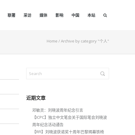
联署
采访
媒体
影响
中国
本站
Home
/
Archive by category "个人"
近期文章
邓敏灵：刘晓波周年纪念引言
【ICPC】独立中文笔会关于国际笔会刘晓波
周年纪念活动通告
【RFI】刘晓波获诺奖十周年巴黎揭幕铁椅