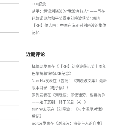
LXB纪念
胡平：解读刘晓波的“我没有敌人” ——写在
已故诺贝尔和平奖得主刘晓波获奖10周年
【RFI】侯志明：中国在洗刷对刘晓波的集体
记忆
近期评论
择偶网
发表在《
【RFI】刘晓波获诺奖十周年
巴黎揭幕铁椅LXB纪念
》
Nan Hu
发表在《
鲁扬：《刘晓波文集》最新
版本目录（电子稿）
》
罗列
发表在《
刘晓波：即便徒劳、也要抗争
——始于悲剧，终于悲剧（4）
》
sunny
发表在《
刘晓波：《与李泽厚对话》
后记
》
editor
发表在《
刘晓波：审美与人的自由
》