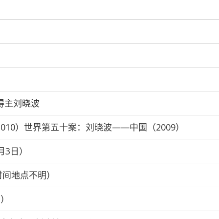
奖得主刘晓波
60-2010）世界第五十案：刘晓波——中国（2009）
0月3日）
（时间地点不明）
月）