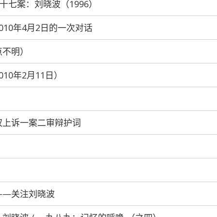
第三十七案：刘晓波（1996）
2010年4月2日的一次对话
地点不明）
010年2月11日）
家政权上诉一案二审辩护词
判——关注刘晓波