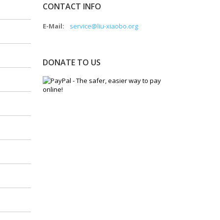
CONTACT INFO
E-Mail:
service@liu-xiaobo.org
DONATE TO US