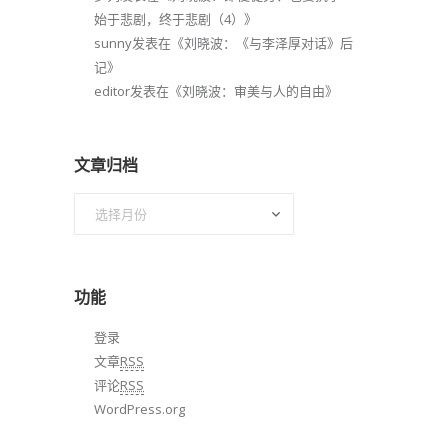
始于悲剧，终于悲剧（4）
》
sunny
发表在《
刘晓波：《与李泽厚对话》后
记
》
editor
发表在《
刘晓波：审美与人的自由
》
文章归档
文
章
归
档
功能
登录
文章
RSS
评论
RSS
WordPress.org