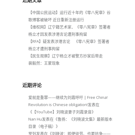
近期文章
【中国公民运动】运行近十年的《零八宪章》谷
歌博客被破坏 近日重新注册运行
【维权网】辽宁籍艺术家、《零八宪章》签署者
杨立才因发表涉港言论遭刑事拘留
【RFA】疑发表涉港言论 《零八宪章》签署者
杨立才遭刑事拘留
【民生观察】辽宁杨立才被警方抄家后带走
裴毅然：王蒙现象
近期评论
爱就是重罪——继续为刘霞呼吁 | Free China!
Revolution is Chinese obligation!
发表在
《
【YouTube】刘晓波妻子刘霞录音
》
Nan Hu
发表在《
鲁扬：《刘晓波文集》最新版本
目录（电子稿）
》
罗列
发表在《
刘晓波：即便徒劳、也要抗争——