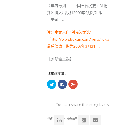
《单刃毒剑——中国当代民族主义批
判》博大出版社2006年6月将出版
（美国）。
注：本文来自“刘晓波文选”
（http://blog.boxun.com/hero/liuxb）。
最后修改日期为2007年3月31日。
【刘晓波文选】
共享此文章：
点
点
点
击
击
击
以
以
以
在
在
在
Twitter
Facebook
Google+
上
上
上
共
共
共
You can share this story by using your soc
享
享
享
（在
（在
（在
accoun
新
新
新
窗
窗
窗
口
口
口
中
中
中
打
打
打