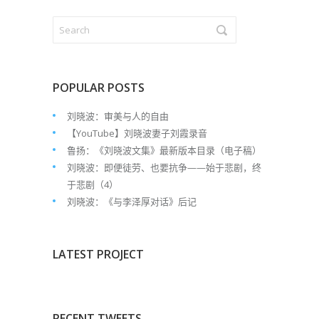
POPULAR POSTS
刘晓波：审美与人的自由
【YouTube】刘晓波妻子刘霞录音
鲁扬：《刘晓波文集》最新版本目录（电子稿）
刘晓波：即便徒劳、也要抗争——始于悲剧，终
于悲剧（4）
刘晓波：《与李泽厚对话》后记
LATEST PROJECT
RECENT TWEETS