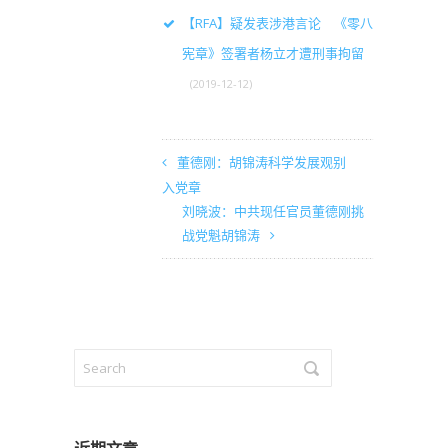
【RFA】疑发表涉港言论 《零八
宪章》签署者杨立才遭刑事拘留
(2019-12-12)
董德刚：胡锦涛科学发展观别
入党章
刘晓波：中共现任官员董德刚挑
战党魁胡锦涛