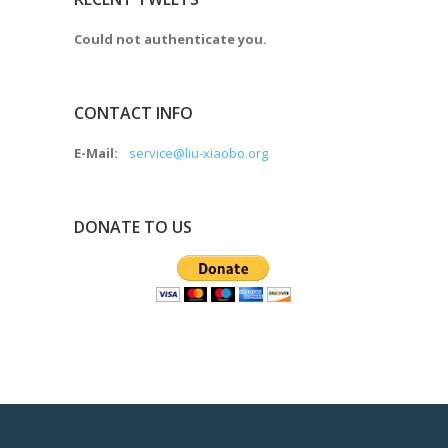
Could not authenticate you.
CONTACT INFO
E-Mail:
service@liu-xiaobo.org
DONATE TO US