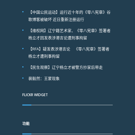
【中国公民运动】运行近十年的《零八宪章》谷
歌博客被破坏 近日重新注册运行
【维权网】辽宁籍艺术家、《零八宪章》签署者
杨立才因发表涉港言论遭刑事拘留
【RFA】疑发表涉港言论 《零八宪章》签署者
杨立才遭刑事拘留
【民生观察】辽宁杨立才被警方抄家后带走
裴毅然：王蒙现象
FLICKR WIDGET
功能