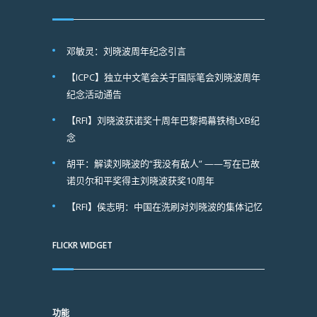
邓敏灵：刘晓波周年纪念引言
【ICPC】独立中文笔会关于国际笔会刘晓波周年
纪念活动通告
【RFI】刘晓波获诺奖十周年巴黎揭幕铁椅LXB纪
念
胡平：解读刘晓波的“我没有敌人” ——写在已故
诺贝尔和平奖得主刘晓波获奖10周年
【RFI】侯志明：中国在洗刷对刘晓波的集体记忆
FLICKR WIDGET
功能