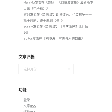
Nan Hu
发表在《
鲁扬：《刘晓波文集》最新版本
目录（电子稿）
》
罗列
发表在《
刘晓波：即便徒劳、也要抗争——
始于悲剧，终于悲剧（4）
》
sunny
发表在《
刘晓波：《与李泽厚对话》后
记
》
editor
发表在《
刘晓波：审美与人的自由
》
文章归档
文
章
归
档
功能
登录
文章
RSS
评论
RSS