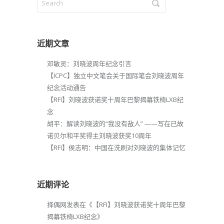
近期文章
邓敏灵：刘晓波周年纪念引言
【ICPC】独立中文笔会关于国际笔会刘晓波周年
纪念活动通告
【RFI】刘晓波获诺奖十周年巴黎揭幕铁椅LXB纪
念
胡平：解读刘晓波的“我没有敌人” ——写在已故
诺贝尔和平奖得主刘晓波获奖10周年
【RFI】侯志明：中国在洗刷对刘晓波的集体记忆
近期评论
择偶网
发表在《
【RFI】刘晓波获诺奖十周年巴黎
揭幕铁椅LXB纪念
》