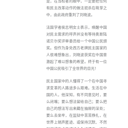
是，在当权者的眼中，一定要把任何
有民主改革动作的做法扼杀在萌芽之
中，由此政府重判了刘晓波。
法国学者侯志明女士表示，唤醒中国
对民主需求的呼声并没有等待奥斯陆
诺贝尔奖评审委员给一个中国公民颁
奖。但作为身处西方老牌民主国家的
人很难想象出，刘晓波获奖在中国曾
激起了难以想象的希望。终于有一位
中国公民吸引了全世界的目光！
民主国家中的人懂得了一个在中国寻
求变革的人路途多么艰难。生活在中
国的人，他深知，有不同意见时，要
么闭嘴；要么想法留给自己；要么把
自己的想法写出来藏在抽屉的深处；
要么去坐牢，在监狱中苦苦挣扎，在
世界上销声匿迹、或保持沉默、不然