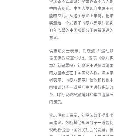
全球各地去旅游；全世界各地的人到
中国去观光。中国人发现自由属于可
能的空间。从这个意义上来说，把诺
奖颁给一个发表了《零八宪章》被判
11年监禁的中国知识分子有着深远的
意义。
侯志明女士表示，刘晓波以“煽动颠
覆国家政权罪”入狱。发表《零八宪
章》就是罪吗？刘晓波不过仅以笔墨
的力量希望在中国实现人权。法国学
者表示，《零八宪章》使他和其他中
国知识分子一道呼吁中国进行宪法改
革，呼吁现政权撤销对89年血腥镇压
的谴责。
侯志明女士表示，刘晓波敢于提出书
面建议，鼓励其他知识分子一道督促
现政权促进中国公民社会的发展。但