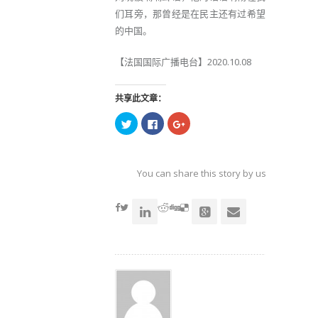
们耳旁，那曾经是在民主还有过希望
的中国。
【法国国际广播电台】2020.10.08
共享此文章：
点
点
点
击
击
击
以
以
以
在
在
在
Twitter
Facebook
Google+
上
上
上
共
共
共
You can share this story by using your soc
享
享
享
（在
（在
（在
accoun
新
新
新
窗
窗
窗
口
口
口
中
中
中
打
打
打
开）
开）
开）