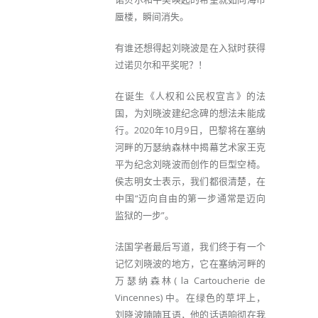
蜃楼，瞬间消失。
有谁还想得起刘晓波是在入狱时获得
过诺贝尔和平奖呢？！
在诞生《人权和公民权宣言》的法
国，为刘晓波建纪念碑的想法未能成
行。2020年10月9日，巴黎将在塞纳
河畔的万瑟纳森林中揭幕艺术家王克
平为纪念刘晓波而创作的巨型空椅。
侯志明女士表示，我们都很清楚，在
中国“迈向自由的第一步通常是迈向
监狱的一步”。
法国学者最后写道，我们终于有一个
记忆刘晓波的地方，它在塞纳河畔的
万瑟纳森林( la Cartoucherie de
Vincennes) 中。在绿色的草坪上，
刘晓波喃喃耳语，他的话语响彻在我