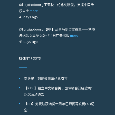
@liu_xiaoboorg
王亚秋：纪念刘晓波，支援中国维
权人士
more
43 days ago
@liu_xiaoboorg
【RFI】从黑马到诺奖得主——刘晓
波纪念文集英文版4月1日在美出版
more
43 days ago
RECENT POSTS
邓敏灵：刘晓波周年纪念引言
【ICPC】独立中文笔会关于国际笔会刘晓波周年
纪念活动通告
【RFI】刘晓波获诺奖十周年巴黎揭幕铁椅LXB纪
念