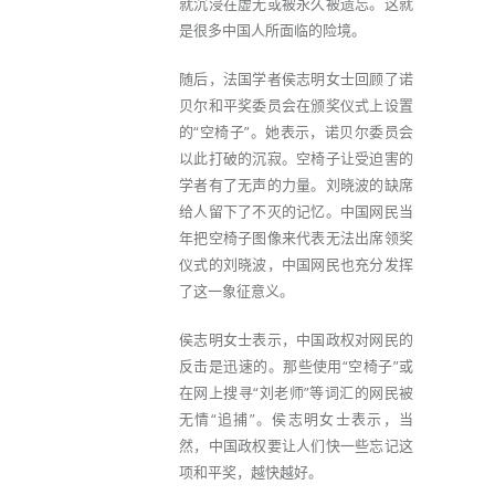
就沉浸在虚无或被永久被遗忘。这就
是很多中国人所面临的险境。
随后，法国学者侯志明女士回顾了诺
贝尔和平奖委员会在颁奖仪式上设置
的“空椅子”。她表示，诺贝尔委员会
以此打破的沉寂。空椅子让受迫害的
学者有了无声的力量。刘晓波的缺席
给人留下了不灭的记忆。中国网民当
年把空椅子图像来代表无法出席领奖
仪式的刘晓波，中国网民也充分发挥
了这一象征意义。
侯志明女士表示，中国政权对网民的
反击是迅速的。那些使用“空椅子”或
在网上搜寻“刘老师”等词汇的网民被
无情“追捕”。侯志明女士表示，当
然，中国政权要让人们快一些忘记这
项和平奖，越快越好。