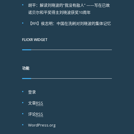
胡平：解读刘晓波的“我没有敌人” ——写在已故
诺贝尔和平奖得主刘晓波获奖10周年
【RFI】侯志明：中国在洗刷对刘晓波的集体记忆
FLICKR WIDGET
功能
登录
文章
RSS
评论
RSS
WordPress.org