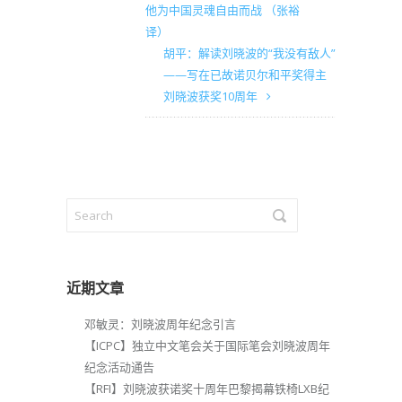
他为中国灵魂自由而战 （张裕
译）
胡平：解读刘晓波的“我没有敌人”
——写在已故诺贝尔和平奖得主
刘晓波获奖10周年
近期文章
邓敏灵：刘晓波周年纪念引言
【ICPC】独立中文笔会关于国际笔会刘晓波周年
纪念活动通告
【RFI】刘晓波获诺奖十周年巴黎揭幕铁椅LXB纪