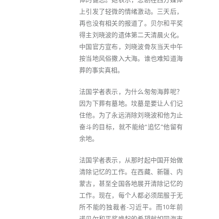
上引发了轻微的情绪激动。三天后，
再也没有相关的报道了。贝尔和平奖
得主刘晓波的遗体第二天清晨火化。
中国官方宣布，刘晓波骨灰当天中午
按当地风俗撒入大海。谁也难知道海
葬的事实真相。
法国学者表示，为什么匆匆海葬呢？
因为下葬有墓地。坟墓是要让人们记
住他。为了永远消除刘晓波和他为止
奋斗的目标，就不能给“追忆”他留有
余地。
法国学者表示，从那时起中国开始做
清除记忆的工作。在西藏、新疆、内
蒙古，甚至全国各地展开清除记忆的
工作。现在，每个人都必须屈服于无
所不能的独裁者-习近平。而10年前
诺贝尔和平奖唤起的希望就如同海市