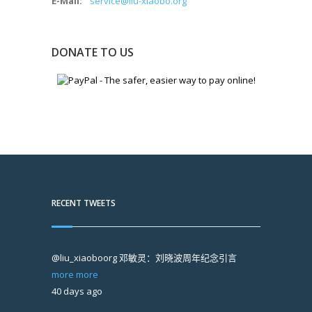
E-Mail:
service@liu-xiaobo.org
DONATE TO US
RECENT TWEETS
@liu_xiaoboorg
邓敏灵：刘晓波周年纪念引言
more
more
40 days ago