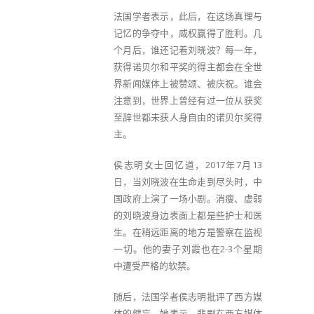
法国学者表示，此后，在这场真理与
记忆的争夺中，威权赢得了胜利。几
个月后，谁还记着刘晓波？每一年，
获得诺贝尔和平奖的得主都会在全世
界新闻媒体上被赞颂、被庆祝。谁会
注意到，世界上曾经有过一位从获奖
至辞世都未获人身自由的诺贝尔奖得
主。
侯志明女士回忆道，2017年7月13
日，当刘晓波在生命走到尽头时，中
国政府上演了一场小剧。消瘦、虚弱
的刘晓波身边表面上都是些护士和医
生。在稍远距离的地方是警察在监视
一切。他的妻子刘霞也在2-3个星期
中遭受严格的软禁。
随后，法国学者侯志明批评了西方媒
体的健忘。她表示，悲剧在西方媒体