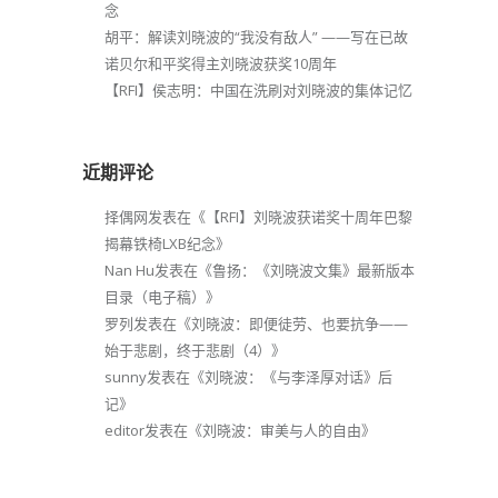
念
胡平：解读刘晓波的“我没有敌人” ——写在已故
诺贝尔和平奖得主刘晓波获奖10周年
【RFI】侯志明：中国在洗刷对刘晓波的集体记忆
近期评论
择偶网
发表在《
【RFI】刘晓波获诺奖十周年巴黎
揭幕铁椅LXB纪念
》
Nan Hu
发表在《
鲁扬：《刘晓波文集》最新版本
目录（电子稿）
》
罗列
发表在《
刘晓波：即便徒劳、也要抗争——
始于悲剧，终于悲剧（4）
》
sunny
发表在《
刘晓波：《与李泽厚对话》后
记
》
editor
发表在《
刘晓波：审美与人的自由
》