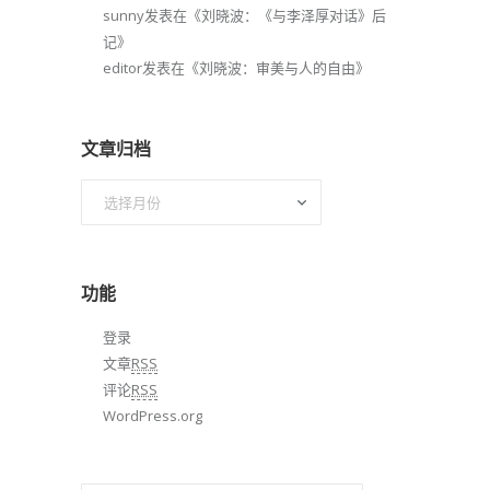
sunny
发表在《
刘晓波：《与李泽厚对话》后
记
》
editor
发表在《
刘晓波：审美与人的自由
》
文章归档
文
章
归
档
功能
登录
文章
RSS
评论
RSS
WordPress.org