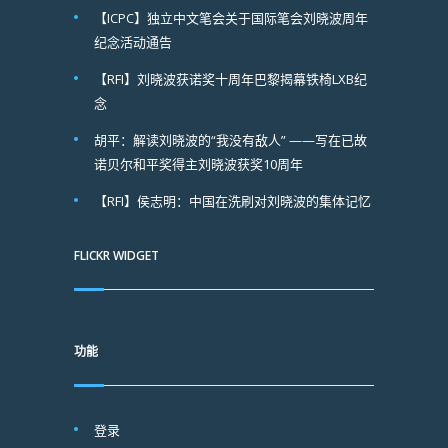
【ICPC】独立中文笔会关于国际笔会刘晓波周年
纪念活动通告
【RFI】刘晓波获诺奖十周年巴黎揭幕铁椅LXB纪
念
胡平：解读刘晓波的“我没有敌人” ——写在已故
诺贝尔和平奖得主刘晓波获奖10周年
【RFI】侯志明：中国在洗刷对刘晓波的集体记忆
FLICKR WIDGET
功能
登录