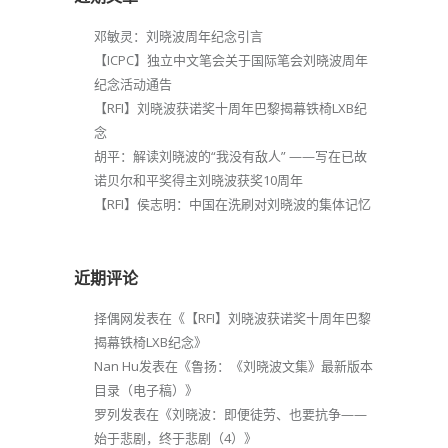
邓敏灵：刘晓波周年纪念引言
【ICPC】独立中文笔会关于国际笔会刘晓波周年
纪念活动通告
【RFI】刘晓波获诺奖十周年巴黎揭幕铁椅LXB纪
念
胡平：解读刘晓波的“我没有敌人” ——写在已故
诺贝尔和平奖得主刘晓波获奖10周年
【RFI】侯志明：中国在洗刷对刘晓波的集体记忆
近期评论
择偶网
发表在《
【RFI】刘晓波获诺奖十周年巴黎
揭幕铁椅LXB纪念
》
Nan Hu
发表在《
鲁扬：《刘晓波文集》最新版本
目录（电子稿）
》
罗列
发表在《
刘晓波：即便徒劳、也要抗争——
始于悲剧，终于悲剧（4）
》