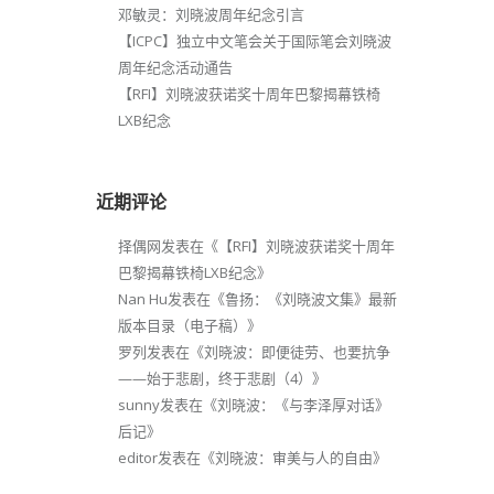
邓敏灵：刘晓波周年纪念引言
【ICPC】独立中文笔会关于国际笔会刘晓波
周年纪念活动通告
【RFI】刘晓波获诺奖十周年巴黎揭幕铁椅
LXB纪念
近期评论
择偶网
发表在《
【RFI】刘晓波获诺奖十周年
巴黎揭幕铁椅LXB纪念
》
Nan Hu
发表在《
鲁扬：《刘晓波文集》最新
版本目录（电子稿）
》
罗列
发表在《
刘晓波：即便徒劳、也要抗争
——始于悲剧，终于悲剧（4）
》
sunny
发表在《
刘晓波：《与李泽厚对话》
后记
》
editor
发表在《
刘晓波：审美与人的自由
》