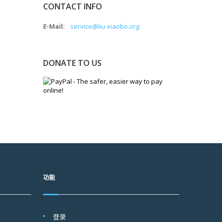
CONTACT INFO
E-Mail:
service@liu-xiaobo.org
DONATE TO US
功能
登录