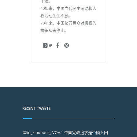
干涸。
40年来，中国当代民主运动和人
权活动生生不息。
70年来，中国亿万民众对极权的
抗争从未停止。
RECENT TWEETS
@liu_xiaoboorg
VOA：中国宪政追求是否陷入困