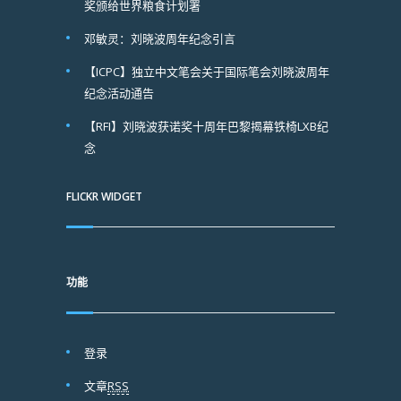
奖颁给世界粮食计划署
邓敏灵：刘晓波周年纪念引言
【ICPC】独立中文笔会关于国际笔会刘晓波周年
纪念活动通告
【RFI】刘晓波获诺奖十周年巴黎揭幕铁椅LXB纪
念
FLICKR WIDGET
功能
登录
文章
RSS