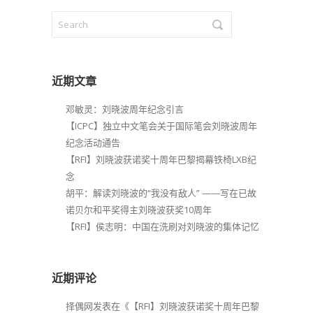
近期文章
邓敏灵：刘晓波周年纪念引言
【ICPC】独立中文笔会关于国际笔会刘晓波周年
纪念活动通告
【RFI】刘晓波获诺奖十周年巴黎揭幕铁椅LXB纪
念
胡平：解读刘晓波的“我没有敌人” ——写在已故
诺贝尔和平奖得主刘晓波获奖10周年
【RFI】侯志明：中国在洗刷对刘晓波的集体记忆
近期评论
择偶网
发表在《
【RFI】刘晓波获诺奖十周年巴黎