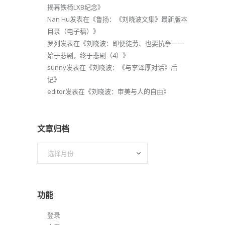
揭幕铁椅LXB纪念
》
Nan Hu
发表在《
鲁扬：《刘晓波文集》最新版本
目录（电子稿）
》
罗列
发表在《
刘晓波：即便徒劳、也要抗争——
始于悲剧，终于悲剧（4）
》
sunny
发表在《
刘晓波：《与李泽厚对话》后
记
》
editor
发表在《
刘晓波：审美与人的自由
》
文章归档
文
章
归
档
功能
登录