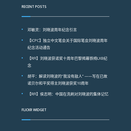
RECENT POSTS
邓敏灵：刘晓波周年纪念引言
【ICPC】独立中文笔会关于国际笔会刘晓波周年
纪念活动通告
【RFI】刘晓波获诺奖十周年巴黎揭幕铁椅LXB纪
念
胡平：解读刘晓波的“我没有敌人” ——写在已故
诺贝尔和平奖得主刘晓波获奖10周年
【RFI】侯志明：中国在洗刷对刘晓波的集体记忆
FLICKR WIDGET