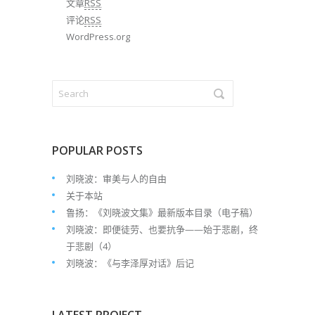
文章
RSS
评论
RSS
WordPress.org
POPULAR POSTS
刘晓波：审美与人的自由
关于本站
鲁扬：《刘晓波文集》最新版本目录（电子稿）
刘晓波：即便徒劳、也要抗争——始于悲剧，终
于悲剧（4）
刘晓波：《与李泽厚对话》后记