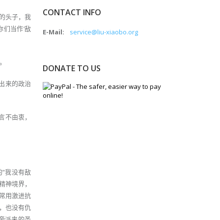
CONTACT INFO
”的头子，我
你们当作‘敌
E-Mail:
service@liu-xiaobo.org
。
DONATE TO US
走出来的政治
言不由衷，
“我没有敌
精神境界，
常用激进抗
，也没有仇
帝派来的圣