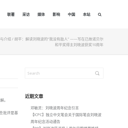
联署
采访
媒体
影响
中国
本站
与介绍
/
胡平：解读刘晓波的“我没有敌人” ——写在已故诺贝尔
和平奖得主刘晓波获奖10周年
近期文章
理解。
邓敏灵：刘晓波周年纪念引言
些批评是基
【ICPC】独立中文笔会关于国际笔会刘晓波
周年纪念活动通告