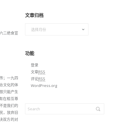
文章归档
文
《六二绝食宣
章
归
档
功能
登录
文章
RSS
传；一九四
评论
RSS
政治文化的体
WordPress.org
恨只能产生
有在相互尊
不是我们的
民，放弃旧
决双方的对