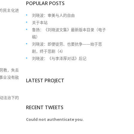
POPULAR POSTS
的民主化进
刘晓波：审美与人的自由
关于本站
鲁扬：《刘晓波文集》最新版本目录（电子
稿）
刘晓波：即便徒劳、也要抗争——始于悲
剧，终于悲剧（4）
刘晓波：《与李泽厚对话》后记
和劳教，失去
权事业没有敌
LATEST PROJECT
动法治下的
RECENT TWEETS
Could not authenticate you.