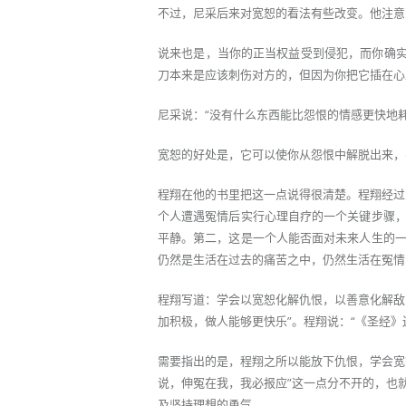
不过，尼采后来对宽恕的看法有些改变。他注意
说来也是，当你的正当权益受到侵犯，而你确实
刀本来是应该刺伤对方的，但因为你把它插在心
尼采说：“没有什么东西能比怨恨的情感更快地
宽恕的好处是，它可以使你从怨恨中解脱出来，
程翔在他的书里把这一点说得很清楚。程翔经过
个人遭遇冤情后实行心理自疗的一个关键步骤
平静。第二，这是一个人能否面对未来人生的
仍然是生活在过去的痛苦之中，仍然生活在冤情
程翔写道：学会以宽恕化解仇恨，以善意化解敌
加积极，做人能够更快乐”。程翔说：“《圣经
需要指出的是，程翔之所以能放下仇恨，学会宽
说，伸冤在我，我必报应”这一点分不开的，也
及坚持理想的勇气。