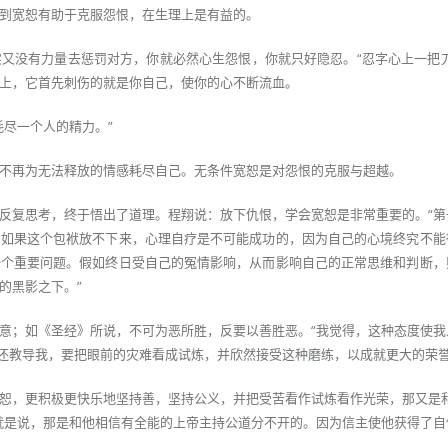
到宽恕有助于克服怨恨，在生理上是有益的。
又没有力量去惩罚对方，你就必然心生怨恨，你就只好隐忍。“忍字心上一把刀
上，它首先刺伤的就是你自己，使你的心不断流血。
耗尽一个人的精力。”
不再为无法释放的情感耗尽自己。无条件宽恕是对怨恨的克服与超越。
反复思考，终于悟出了道理。程翔说：放下仇恨，学会宽恕是非常重要的。“第
，如果这个包袱放不下来，心理自疗是不可能成功的，因为自己的心境终究不能
一个重要问题。假如终日受自己的冤情影响，从而影响自己的正常思维和判断，
的黑影之下。”
意；如《圣经》所说，不可为恶所胜，反要以善胜恶。“我觉得，这种态度使我
》还教导我，要把眼前的灾难看成试炼，并欣然接受这种磨练，以成就更大的荣誉
恕，更积极更快乐地坚持善，坚持公义，并把受苦看作试炼看作光荣，那又是和
就是说，那是和他相信有全能的上帝主持公道分不开的。因为信主使他获得了自