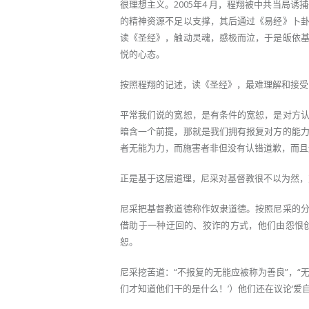
很理想主义。2005年4 月，程翔被中共当局
的精神资源不足以支撑，其后通过《易经》卜
读《圣经》，触动灵魂，感极而泣，于是皈依
悦的心态。
按照程翔的记述，读《圣经》，最难理解和接受
平常我们说的宽恕，是有条件的宽恕，是对方
暗含一个前提，那就是我们拥有报复对方的能
者无能为力，而施害者非但没有认错道歉，而且
正是基于这层道理，尼采对基督教很不以为然，
尼采把基督教道德称作奴隶道德。按照尼采的
借助于一种迂回的、狡诈的方式，他们由怨恨
恕。
尼采挖苦道：“不报复的无能应被称为善良”，
们才知道他们干的是什么！’）他们还在议论‘爱