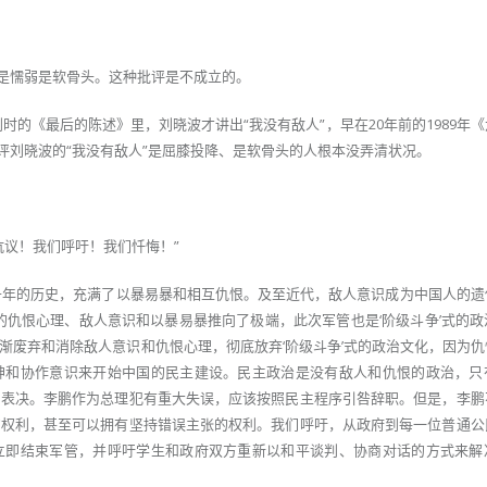
，是懦弱是软骨头。这种批评是不成立的。
判时的《最后的陈述》里，刘晓波才讲出“我没有敌人”，早在20年前的1989年
评刘晓波的“我没有敌人”是屈膝投降、是软骨头的人根本没弄清状况。
抗议！我们呼吁！我们忏悔！”
几千年的历史，充满了以暴易暴和相互仇恨。及至近代，敌人意识成为中国人的遗
统的仇恨心理、敌人意识和以暴易暴推向了极端，此次军管也是‘阶级斗争’式的
渐废弃和消除敌人意识和仇恨心理，彻底放弃‘阶级斗争’式的政治文化，因为仇
神和协作意识来开始中国的民主建设。民主政治是没有敌人和仇恨的政治，只
和表决。李鹏作为总理犯有重大失误，应该按照民主程序引咎辞职。但是，李鹏
的权利，甚至可以拥有坚持错误主张的权利。我们呼吁，从政府到每一位普通公
立即结束军管，并呼吁学生和政府双方重新以和平谈判、协商对话的方式来解