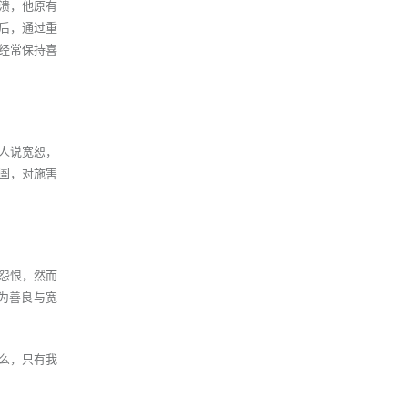
崩溃，他原有
后，通过重
经常保持喜
人说宽恕，
圄，对施害
怨恨，然而
为善良与宽
什么，只有我