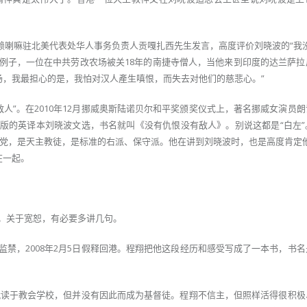
达赖喇嘛驻北美代表处华人事务负责人贡嘎扎西先生发言，高度评价刘晓波的“我
个例子，一位在中共劳改农场被关18年的南捷寺僧人，当他来到印度的达兰萨拉
场，我最担心的是，我怕对汉人產生嗔恨，而失去对他们的慈悲心。”
人”。在2010年12月挪威奥斯陆诺贝尔和平奖颁奖仪式上，著名挪威女演员
出版的英译本刘晓波文选，书名就叫《没有仇恨没有敌人》。别说这都是“白左”
党，是天主教徒，是标准的右派、保守派。他在讲到刘晓波时，也是高度肯定他
在一起。
恕。关于宽恕，有必要多讲几句。
监禁，2008年2月5日假释回港。程翔把他这段经历和感受写成了一本书，书
就读于教会学校，但并没有因此而成为基督徒。程翔不信主，但照样活得很积极