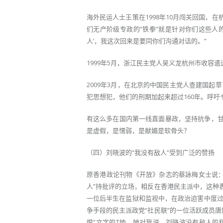
海外民运人士王策在1998年10月闯关回国，
们无产阶级专政的“铁拳”就是针对你们这些人
人’，我这次回来是要同你们沟通对话的。”
1999年5月，浙江民主党人吴义龙杭州市收容
2009年3月，在北京的中国民主党人查建国
犯思想犯，他们的刑期加起来超过160年。呼吁
有这么多在国内第一线直面暴政，坚持抗争，甘
是虚假，是懦弱，是献媚是软骨头？
（四）刘晓波的“我没有敌人”受到广泛的赞扬
原香港政论刊物《开放》杂志的蔡詠梅女士说
人”持批评的立场，相反在香港民主派中，这种
一位后半生在监狱和监视中，在政治迫害中度
争手段的民主派政党“社民联”的一位活跃成员
恨”文字的T恤。她对我说，刘晓波没有敌人