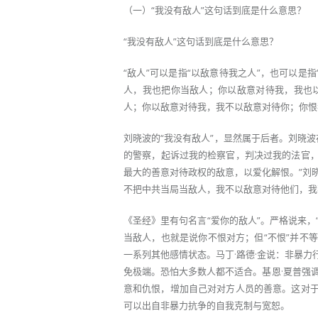
（一）“我没有敌人”这句话到底是什么意思？
“我没有敌人”这句话到底是什么意思？
“敌人”可以是指“以敌意待我之人”，也可以
人，我也把你当敌人；你以敌意对待我，我也
人；你以敌意对待我，我不以敌意对待你；你恨
刘晓波的“我没有敌人”，显然属于后者。刘晓
的警察，起诉过我的检察官，判决过我的法官，
最大的善意对待政权的敌意，以爱化解恨。”刘
不把中共当局当敌人，我不以敌意对待他们，我
《圣经》里有句名言“爱你的敌人”。严格说来，
当敌人，也就是说你不恨对方；但“不恨”并不
一系列其他感情状态。马丁·路德·金说：非暴力行
免极端。恐怕大多数人都不适合。基恩·夏普强
意和仇恨，增加自己对对方人员的善意。这对于
可以出自非暴力抗争的自我克制与宽恕。