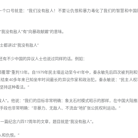
第一个口号就是：“我们没有敌人！不要让仇恨和暴力毒化了我们的智慧和中国
我没有敌人”有“向暴政献媚”的意味。
士都讲过“我没有敌人”
，还有不少中国的异议人士也说过同样的话。例如：
覆罪”重判13年。自1979年民主墙运动至今41年中，秦永敏先后四次被判刑
文革结束40多年来已知坐牢时间最长的异议作家和政治犯。秦永敏说：“民主人
坚持这种看法。”
敌人”。他说：“我们的目标非常明确：象太石村模式昭示的那样，在中国大陆推
手段也非常明确：”非暴力、无敌人、不流血“地扩张公民权利运动。”
了一篇纪念六四17周年的文章，题目就是“我没有敌人”。
人和仇恨。”