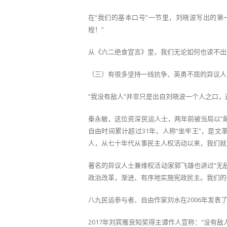
在“我们的基本口号”一节里，刘晓波写出的
程！”
从《六二绝食宣言》里，我们无论如何也读不出“
（三）有很多坚持一线抗争、英勇不屈的异议人
“我没有敌人”并非只是出自刘晓波一个人之口
秦永敏，这位资深民运人士，两年前被当局以“颠
自由时间累计超过31年，人称“坐牢王”，是
人，从七十年代从事民主人权活动以来，我们就
著名的异议人士兼维权活动家郭飞雄也讲过“无
政治改革，渐进、有序地实施宪政民主。我们的
八九民运参与者、自由作家刘水在2006年发表
2017年刘宾雁良知奖得主谭作人宣称：“没有敌