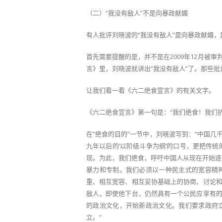
（二）“我没有敌人”不是向暴政献媚
有人批评刘晓波的“我没有敌人”是向暴政献媚
首先需要提醒的是，并不是在2009年12月被审
言》里，刘晓波就讲出“我没有敌人”了。那些批
让我们看一看《六二绝食宣言》的有关文字。
《六二绝食宣言》第一句是：“我们绝食！我们
在“绝食的目的”一节中，刘晓波写到：“中国
九年以后的‘以阶级斗争为纲’的口号，更把传
现。为此，我们绝食，呼吁中国人从现在开始逐
暴力和专制。我们必须以一种民主式的宽容精
重、相互宽容、相互妥协基础上的协商、讨论
敌人，即使他下台，仍然具有一个公民应享有
的政治文化，开始新政治文化。我们要求政府
立。”