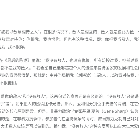
是指“被我以敌意相待之人”。在很多情况下，敌人是相互的，敌人就是彼此为敌
以敌意对待你；你恨我，我也恨你。但也有这种情况，即：你把我当敌人，我
我，我不恨你。
波在《最后的陈述》里说：“我没有敌人，也没有仇恨。所有监控过我，捉捕过我
都不是我的敌人。”“我希望自己能够超越个人的遭遇来看待国家的发展和社会
晓波的意思很清楚，那就是：中共当局把我（刘晓波）当敌人，以敌意对待我，
不恨他们。
“爱你的敌人”和“没有敌人”，这两句话的意思还是有区别的。“没有敌人”只是
等于“爱”。如果把人的感情比作光谱，那么，爱和恨分别位于光谱的两端，在它
动的核心原则是爱。但是，非暴力政治学专家基恩·夏普（Gene Sharp）认
调的是，在非暴力抗争中，参加者们在坚持抗争的同时，应当努力克制自己对对
大多数人应该是可以做到的。换句话，“没有敌人”这种态度可以出自大仁大爱