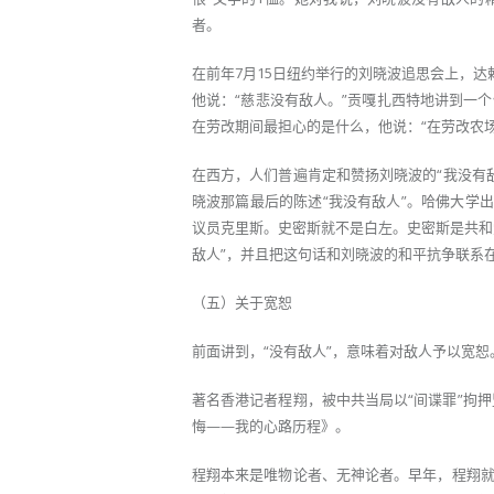
者。
在前年7月15日纽约举行的刘晓波追思会上，
他说：“慈悲没有敌人。”贡嘎扎西特地讲到一
在劳改期间最担心的是什么，他说：“在劳改农
在西方，人们普遍肯定和赞扬刘晓波的“我没有敌
晓波那篇最后的陈述“我没有敌人”。哈佛大学
议员克里斯。史密斯就不是白左。史密斯是共和
敌人”，并且把这句话和刘晓波的和平抗争联系
（五）关于宽恕
前面讲到，“没有敌人”，意味着对敌人予以宽
著名香港记者程翔，被中共当局以“间谍罪”拘押
悔——我的心路历程》。
程翔本来是唯物论者、无神论者。早年，程翔