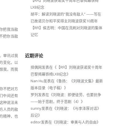
【RFI】刘晓波获诺奖十周年巴黎揭幕铁椅
LXB纪念
胡平：解读刘晓波的“我没有敌人” ——写在
已故诺贝尔和平奖得主刘晓波获奖10周年
【RFI】侯志明：中国在洗刷对刘晓波的集体
：你把我当敌
记忆
不把你当敌
近期评论
、审讯过我
的变化，以
择偶网
发表在《
【RFI】刘晓波获诺奖十周年
恨我，而我
巴黎揭幕铁椅LXB纪念
》
Nan Hu
发表在《
鲁扬：《刘晓波文集》最新
版本目录（电子稿）
》
说你不把对方
罗列
发表在《
刘晓波：即便徒劳、也要抗争
们中间还有
——始于悲剧，终于悲剧（4）
》
为这种说法未
sunny
发表在《
刘晓波：《与李泽厚对话》
方人员的敌
后记
》
的精神，也
editor
发表在《
刘晓波：审美与人的自由
》