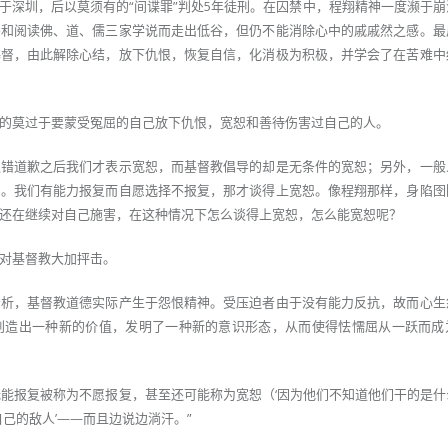
诱捕于深圳，后以莫须有的“间谍罪”判处5年徒刑。在囚禁中，程翔精神一度濒于
卦和阅读佛、道、儒三家学说而走出低谷，但仍不能消除心中的戚戚然之感。最
基督，由此解除心结，放下仇恨，恢复自信，化消极为积极，并学会了在苦难中
的莫过于要蒙受冤屈的自己放下仇恨，宽恕和善待伤害过自己的人。
认错道歉之后我们才表示宽恕，而基督教倡导的却是无条件的宽恕；另外，一般
力。我们有能力报复而自愿选择不报复，那才谈得上宽恕。像程翔那样，身陷囹
还在继续对自己施害，在这种情况下怎么谈得上宽恕，怎么能宽恕呢？
对基督教大加抨击。
分析，基督教道德实际产生于怨恨精神。受压迫者由于没有能力反抗，故而心生
创造出一种新的价值，发明了一种新的意识形态，从而使得怯懦屈从一跃而成
“无能报复被称为不愿报复，甚至还可能称为宽恕（‘因为他们不知道他们干的是
自己的敌人’——而且边说边淌汗。”