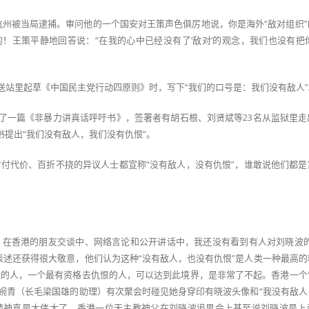
在杭州被当局逮捕。审问他的一个国安对王策声色俱厉地说，你是海外“敌对组织
的！王策平静地回答说：“在我的心中已经没有了‘敌对’的观念，我们也没有把
遣送站里起草《中国民主党行动四原则》时，写下“我们的口号是：我们没有敌人”
起草了一篇《非暴力讲真话呼吁书》，签署者有胡石根、刘贤斌等23名从监狱里
书提出“我们没有敌人，我们没有仇恨”。
付代价、百折不挠的异议人士都宣称“没有敌人，没有仇恨”，谁敢说他们都是
：在香港的朋友交谈中、网络言论和公开讲话中，我还没有看到有人对刘晓波的
表述还获得很大敬意，他们认为这种“没有敌人，也没有仇恨”是人类一种最高的
过的人，一个最有资格去仇恨的人，可以达到此境界，是非常了不起。香港一个
唐婉青（长毛梁国雄的助理）有次聚会时碰见她身穿印有晓波头像和“我没有敌人
的精神真是太伟大了。香港一位天主教神父在刘晓波追思会上甚至说刘晓波是上