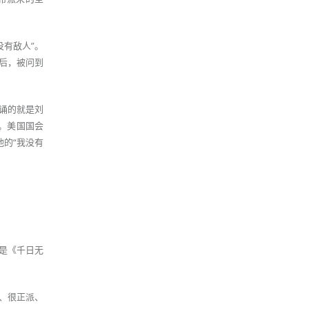
没有敌人”。
后，被问到
朗诵的就是刘
。美国国会
的“我没有
名是《千日无
、很正派、