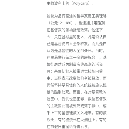
主教波利卡普（Polycarp）。
被誉为品行高洁的哲学家帝王奥理略
（公元121-180），也逮捕并用酷刑
把基督教的领袖折磨致死。他还下
令：关在监狱里的犯人，凡是否认自
己是基督徒的人全部释放，而凡是自
认为是基督徒的人全部处死。当时，
在里昂举行每年一度的庆祝会上，基
督徒居然成为制造庆典高潮的活道
具：基督徒犯人被带进竞技场内受
审，当场表示改变信仰者被释放，而
仍然坚持基督信仰的人统统被施以残
暴的酷刑处死。而且，在对基督教的
迫害中，受洗也是犯罪，数位基督教
的主教因此而被处死或死于狱中，成
千上百的基督徒被关入地牢，有的被
砍头，有的被烧死在火刑柱上，有的
在节假日里抛给野兽吞食。