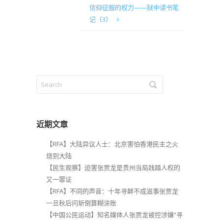
信仰征服的权力——狱中读书笔
记（3）
近期文章
【RFA】大陆异议人士：北京害怕香港民主之火
烧到大陆
【民生观察】迫害张贾龙是贵州当局践踏人权的
又一罪证
【RFA】不同的声音：十年寻衅不成滋事张贾龙
一旦秋后问斩倒算糊涂账
【中国公民运动】知名媒体人张贾龙被控涉嫌“寻