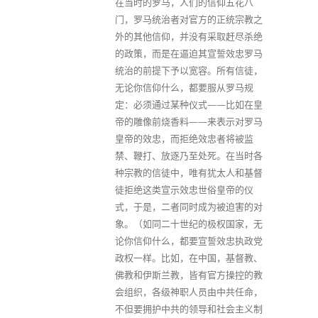
在当时的罗马，人们的信仰五花八
门，罗马统治者对官方的正统宗教之
外的其他信仰，并没有采取赶尽杀绝
的政策，而是在逼迫其宣誓效忠罗马
统治的前提下予以宽容。所有信徒，
无论你信仰什么，都要服从罗马规
定：必须通过某种仪式——比如在皇
帝的雕像前烧香料——来表示对罗马
皇帝的效忠，而拒绝效忠者将被监
禁、鞭打、放逐乃至处死。在当时各
种宗教的信徒中，唯有犹太人和基督
徒拒绝这类宣示效忠世俗皇帝的仪
式，于是，二者同时成为被迫害的对
象。（如同二十世纪的极权国家，无
论你信仰什么，都要宣誓效忠执政党
政权一样。比如，在中国，基督教、
佛教和伊斯兰教，皆有官方操控的教
会组织，各级神职人员由中共任命，
不但要拥护中共的领导和社会主义制