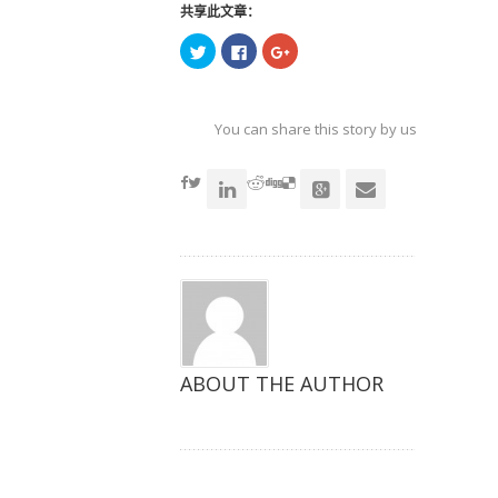
共享此文章：
点
点
点
击
击
击
以
以
以
在
在
在
Twitter
Facebook
Google+
上
上
上
共
共
共
You can share this story by using your soc
享
享
享
（在
（在
（在
accoun
新
新
新
窗
窗
窗
口
口
口
中
中
中
打
打
打
开）
开）
开）
ABOUT THE AUTHOR