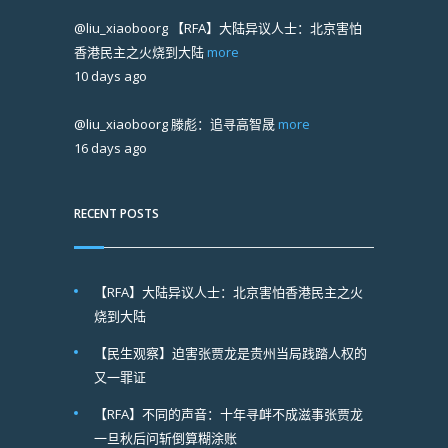
@liu_xiaoboorg
【RFA】大陆异议人士：北京害怕
香港民主之火烧到大陆
more
10 days ago
@liu_xiaoboorg
滕彪：追寻高智晟
more
16 days ago
RECENT POSTS
【RFA】大陆异议人士：北京害怕香港民主之火
烧到大陆
【民生观察】迫害张贾龙是贵州当局践踏人权的
又一罪证
【RFA】不同的声音：十年寻衅不成滋事张贾龙
一旦秋后问斩倒算糊涂账