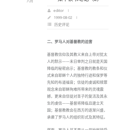
八月
editor
1999-08-02
历史评论
二、罗马人对基督教的迫害
基督教信仰及其教义来自上帝对犹太
人的默示——末日审判之日就是天国
降临的秘密启示；基督教的教条和仪
式来自耶稣个人的独特行迹和保罗等
先知的布道福音；信徒的虔诚和赎罪
观念来自耶稣殉难所带来的灵魂震
撼，更来自信徒对圣子的复活及其永
生的虔信——基督将降临且建立天
国；基督教教会在西方的逐渐兴盛，
承袭了罗马人的组织形式及其特征。
然而，罗马人并不是从一开始就接受