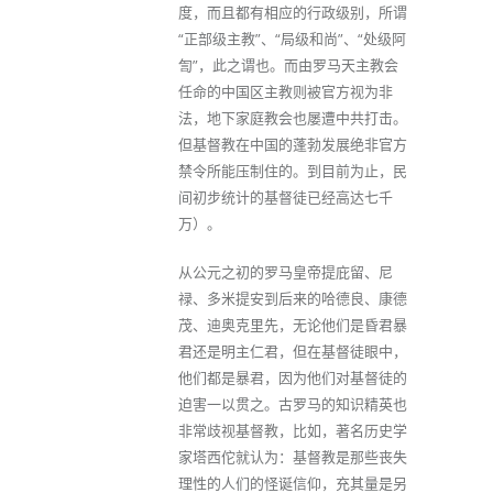
度，而且都有相应的行政级别，所谓
“正部级主教”、“局级和尚”、“处级阿
訇”，此之谓也。而由罗马天主教会
任命的中国区主教则被官方视为非
法，地下家庭教会也屡遭中共打击。
但基督教在中国的蓬勃发展绝非官方
禁令所能压制住的。到目前为止，民
间初步统计的基督徒已经高达七千
万）。
从公元之初的罗马皇帝提庇留、尼
禄、多米提安到后来的哈德良、康德
茂、迪奥克里先，无论他们是昏君暴
君还是明主仁君，但在基督徒眼中，
他们都是暴君，因为他们对基督徒的
迫害一以贯之。古罗马的知识精英也
非常歧视基督教，比如，著名历史学
家塔西佗就认为：基督教是那些丧失
理性的人们的怪诞信仰，充其量是另