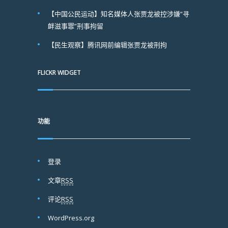
【中国公民运动】知名媒体人张贾龙被控涉嫌“寻
衅滋事罪”刑事拘留
【民生观察】腾讯网前编辑张贾龙被刑拘
FLICKR WIDGET
功能
登录
文章
RSS
评论
RSS
WordPress.org