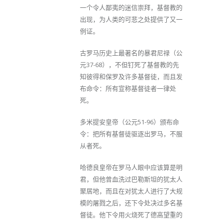
一个令人鄙夷的迷信崇拜，基督教的
出现，为人类的可悲之处提供了又一
例证。
古罗马历史上最著名的暴君尼禄（公
元37-68），不但钉死了基督教的先
知彼得和保罗及许多基督徒，而且发
布命令：所有宣称基督徒者一律处
死。
多米提安皇帝（公元51-96）颁布命
令：把所有基督徒驱逐出罗马，不服
从者死。
哈德良皇帝在罗马人眼中应该算是明
君，但他曾血洗过巴勒斯坦的犹太人
聚居地，而且在对犹太人进行了大规
模的屠戮之后，还下令处决过多名基
督徒。他下令用火烧死了德高望重的