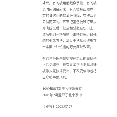
处死。有的被用箭戳穿手指，有的被
长时间倒吊起来，有的被挖出眼球，
有的被熔化的铅灌进喉咙，有被四分
五裂而死的。甚至把基督徒鞭打至皮
开肉绽之后，把盐和醋撒在伤口上，
然后把肉一块块割下来喂野兽。最残
酷的处死方法，莫过于把基督徒绑在
十字架上让饥饿的野兽厮咬致死。
有的皇帝把基督徒按在烧红的铁椅子
上活活烤死，也有皇帝下令把基督徒
被带入竞技场受审，不改变信仰者将
当众被牛角顶死。
1999年8月写于大连教养院
2005年7月整理于北京家中
【观察】2005.07.07