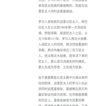
来自犹太民族的基督教的，而是在迫
害犹太人同时迫害基督徒。
罗马人曾经疯狂迫害过犹太人，继巴
比伦人在公元前586年第一次洗劫圣
城、焚毁圣殿、驱逐犹太人之后，公
元70年和131年，罗马人两次大规模
入侵犹太人的领地，再次焚毁重建的
圣殿，两次共屠杀将近二百万犹太
人。经过两次大劫难，侥幸活下来的
犹太人，要么成为流离失所的难民，
要么先成为俘虏、之后成为奴隶。
由于基督教是从犹太教中分离出来的
信仰团体，迫害犹太人的罗马人也必
然同时迫害基督徒，基督教在西方的
最初命运也极为悲惨。在早期基督教
的历史上，基督徒被视为双重异教
徒：既被犹太教正统视为异端，又被