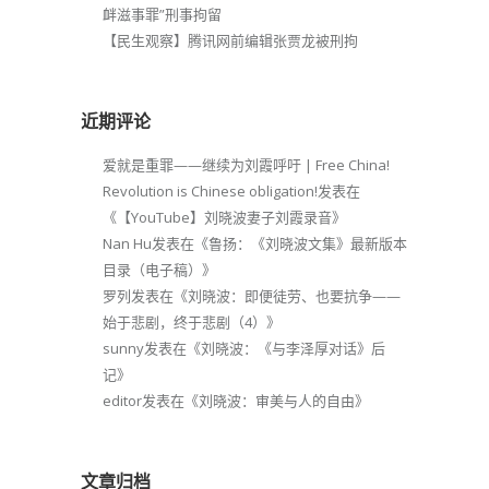
衅滋事罪”刑事拘留
【民生观察】腾讯网前编辑张贾龙被刑拘
近期评论
爱就是重罪——继续为刘霞呼吁 | Free China!
Revolution is Chinese obligation!
发表在
《
【YouTube】刘晓波妻子刘霞录音
》
Nan Hu
发表在《
鲁扬：《刘晓波文集》最新版本
目录（电子稿）
》
罗列
发表在《
刘晓波：即便徒劳、也要抗争——
始于悲剧，终于悲剧（4）
》
sunny
发表在《
刘晓波：《与李泽厚对话》后
记
》
editor
发表在《
刘晓波：审美与人的自由
》
文章归档