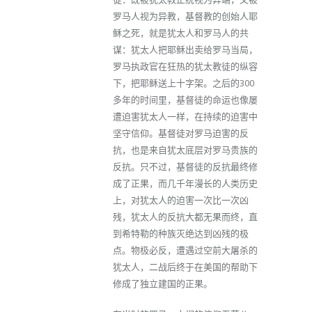
罗马人视为异教，基督教的创始人耶
稣之死，就是犹太人和罗马人的共
谋：犹太人把耶稣出卖给罗马当局，
罗马执政官在狂热的犹太教徒的纵容
下，把耶稣送上十字架。之后的300
多年的时间里，基督徒的命运也像屡
遭迫害犹太人一样，在持续的迫害中
坚守信仰。基督徒对罗马迫害的反
抗，也是来自犹太底层对罗马贵族的
反抗。只不过，基督徒的反抗最终修
成了正果，而几千年漫长的人类历史
上，对犹太人的迫害一次比一次凶
残，犹太人的反抗大都无果而终，直
到希特勒的种族灭绝达到凶残的极
点。物极必反，遭遇过空前大屠杀的
犹太人，二战后终于在美国的帮助下
修成了独立建国的正果。