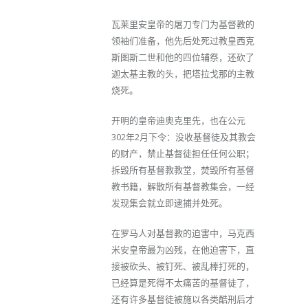
瓦莱里安皇帝的屠刀专门为基督教的
领袖们准备，他先后处死过教皇西克
斯图斯二世和他的四位辅祭，还砍了
迦太基主教的头，把塔拉戈那的主教
烧死。
开明的皇帝迪奥克里先，也在公元
302年2月下令：没收基督徒及其教会
的财产，禁止基督徒担任任何公职；
拆毁所有基督教教堂，焚毁所有基督
教书籍，解散所有基督教集会，一经
发现集会就立即逮捕并处死。
在罗马人对基督教的迫害中，马克西
米安皇帝最为凶残，在他迫害下，直
接被砍头、被钉死、被乱棒打死的，
已经算是死得不太痛苦的基督徒了，
还有许多基督徒被施以各类酷刑后才