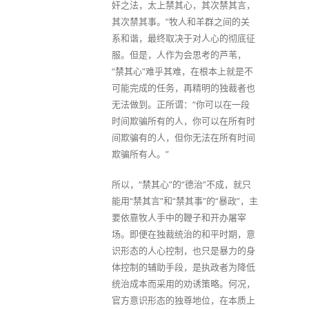
奸之法，太上禁其心，其次禁其言，
其次禁其事。”牧人和羊群之间的关
系和谐，最终取决于对人心的彻底征
服。但是，人作为会思考的芦苇，
“禁其心”难乎其难，在根本上就是不
可能完成的任务，再精明的独裁者也
无法做到。正所谓：“你可以在一段
时间欺骗所有的人，你可以在所有时
间欺骗有的人，但你无法在所有时间
欺骗所有人。”
所以，“禁其心”的“德治”不成，就只
能用“禁其言”和“禁其事”的“暴政”，主
要依靠牧人手中的鞭子和开办屠宰
场。即便在独裁统治的和平时期，意
识形态的人心控制，也只是暴力的身
体控制的辅助手段，是执政者为降低
统治成本而采用的劝诱策略。何况，
官方意识形态的独尊地位，在本质上