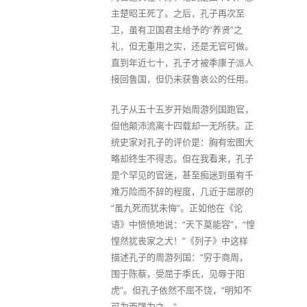
主楚昭王死了。之后，孔子再次至
卫，虽有卫国君主给予的“养贤”之
礼，但无重用之实，还是无官可做。
直到年近七十，孔子才被季康子派人
接回鲁国，但仍未获鲁哀公的任用。
孔子从五十五岁开始周游列国跑官，
但他颠沛流离十四载却一无所获。正
统史家对孔子的评价是：胸有宏图大
略却终生不得志。但在我看来，孔子
是个罕见的官迷，甚至痴迷到虽有千
难万险而不辞的程度，几近于屈原的
“虽九死而犹未悔”。正如他在《论
语》中愤愤地说：“天下莫能容”，“惶
惶然犹丧家之犬！”《列子》中这样
描述孔子的周游列国：“穷于商周，
围于陈蔡，受屈于季氏，见辱于阳
虎”。但孔子依然不屈不饶，“明知不
可为而强为之。”