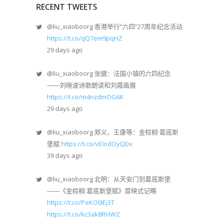
RECENT TWEETS
@liu_xiaoboorg
香港举行“六四”27周年纪念活动
https://t.co/qQ7em9pqHZ
29 days ago
@liu_xiaoboorg
张健：法国小镇的六四纪念
——刘晓波诗歌朗读和刘霞画展
https://t.co/m4nzdmOG6K
29 days ago
@liu_xiaoboorg
郑义、王康等：金棕榈·葛底斯
堡赋
https://t.co/vEIodOyQDx
39 days ago
@liu_xiaoboorg
北明：从天安门到葛底斯堡
——《金棕榈·葛底斯堡赋》首映式记略
https://t.co/PeKO0IEj3T
https://t.co/kc3ak8RHWZ