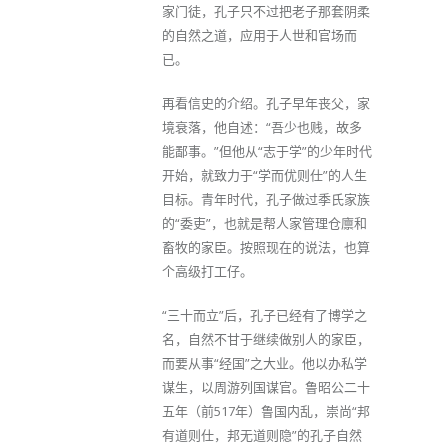
家门徒，孔子只不过把老子那套阴柔
的自然之道，应用于人世和官场而
已。
再看信史的介绍。孔子早年丧父，家
境衰落，他自述：“吾少也贱，故多
能鄙事。”但他从“志于学”的少年时代
开始，就致力于“学而优则仕”的人生
目标。青年时代，孔子做过季氏家族
的“委吏”，也就是帮人家管理仓廪和
畜牧的家臣。按照现在的说法，也算
个高级打工仔。
“三十而立”后，孔子已经有了博学之
名，自然不甘于继续做别人的家臣，
而要从事“经国”之大业。他以办私学
谋生，以周游列国谋官。鲁昭公二十
五年（前517年）鲁国内乱，崇尚“邦
有道则仕，邦无道则隐”的孔子自然