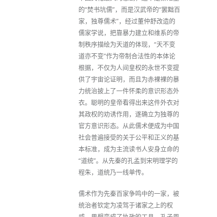
的“焚书坑儒”，而是汉武帝的“罢黜百
家，独尊儒术”，经过董仲舒改造的
儒家学说，把靠暴力建立和维系的帝
制秩序描绘为天道的体现，“天不变
道亦不变”作为帝制合法性的本体论
根据，不仅为人间皇权的永世不变提
供了宇宙论证明，而且为赤裸裸的暴
力统治披上了一件怀柔的意识形态外
衣。聪明的皇帝看得出来这件外衣对
其政权的劝诱作用，遂确立为独尊的
官方意识形态。从此儒术便成为中国
社会普遍接受的关于公平和正义的基
本标准，成为主流读书人安身立命的
“道统”。从先秦的孔孟到宋明理学的
程朱，道统乃一线单传。
儒术作为先秦百家争鸣中的一家，被
统治者钦定为凌驾于诸家之上的权
威，思想变成了执政的工具，孔子周