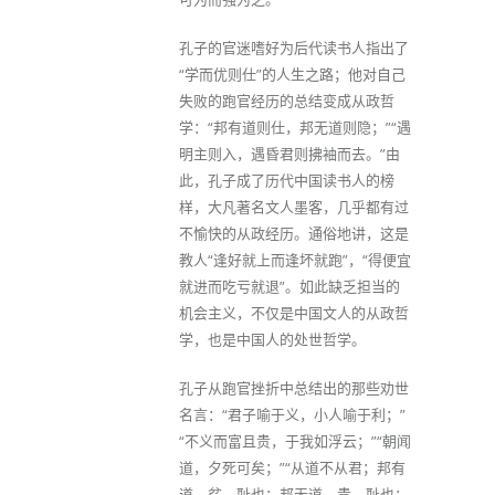
孔子的官迷嗜好为后代读书人指出了
“学而优则仕”的人生之路；他对自己
失败的跑官经历的总结变成从政哲
学：“邦有道则仕，邦无道则隐；”“遇
明主则入，遇昏君则拂袖而去。”由
此，孔子成了历代中国读书人的榜
样，大凡著名文人墨客，几乎都有过
不愉快的从政经历。通俗地讲，这是
教人“逢好就上而逢坏就跑”，“得便宜
就进而吃亏就退”。如此缺乏担当的
机会主义，不仅是中国文人的从政哲
学，也是中国人的处世哲学。
孔子从跑官挫折中总结出的那些劝世
名言：“君子喻于义，小人喻于利；”
“不义而富且贵，于我如浮云；”“朝闻
道，夕死可矣；”“从道不从君；邦有
道，贫，耻也；邦无道，贵，耻也；