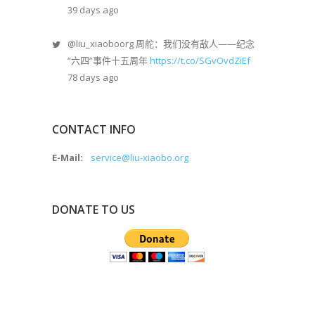
39 days ago
@liu_xiaoboorg
周舵：我们没有敌人——纪念
“六四”事件十五周年
https://t.co/SGvOvdZiEf
78 days ago
CONTACT INFO
E-Mail:
service@liu-xiaobo.org
DONATE TO US