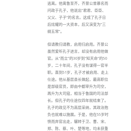
逃离。他离鲁至齐，齐景公曾慕名而
问政于孔子，他说出“君君、臣臣、
父父、子子”的名言。这成了孔子日
后炫耀的一大资本，后又演变为“三
纲五常”。
但请教归请教，启用归启用。齐景公
虽然爱听孔子进言，却没有启用他做
官。从“而立”的30岁到“知天命”的50
岁，二十年间，孔子没有谋得一官半
职。直到51岁，孔子才被启用、走上
仕途。他从基层县长做起，最高职位
是部级官员，即由中都宰升为司空，
再升为大司寇，相当于鲁国的司法部
长。但孔子的仕途仅四年就结束了。
孔子的政见不为高层采纳，其政治抱
负也就难以施展。于是，他在55岁时
愤而弃官出走，辗转于卫、曹、宋、
郑、陈、蔡、叶、楚等地，均未获重