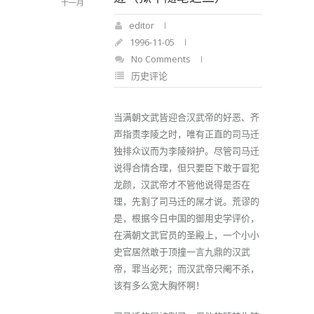
十一月
editor
1996-11-05
No Comments
历史评论
当满朝文武皆迎合汉武帝的好恶、齐
声指责李陵之时，唯有正直的司马迁
独排众议而为李陵辩护。尽管司马迁
说得合情合理，但只要臣下敢于冒犯
龙颜，汉武帝才不管他说得是否在
理，先割了司马迁的屌才说。荒谬的
是，根据今日中国的御用史学评价，
在满朝文武官员的圣殿上，一个小小
史官居然敢于顶撞一言九鼎的汉武
帝，罪当必死；而汉武帝只阉不杀，
该有多么宽大胸怀啊！