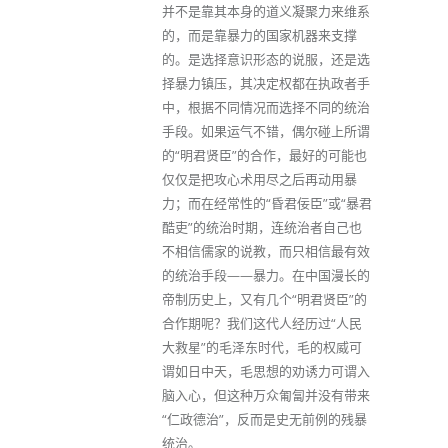
并不是靠其本身的道义凝聚力来维系
的，而是靠暴力的国家机器来支撑
的。是选择意识形态的说服，还是选
择暴力镇压，其决定权都在执政者手
中，根据不同情况而选择不同的统治
手段。如果运气不错，偶尔碰上所谓
的“明君贤臣”的合作，最好的可能也
仅仅是把攻心术用尽之后再动用暴
力；而在经常性的“昏君佞臣”或“暴君
酷吏”的统治时期，连统治者自己也
不相信儒家的说教，而只相信最有效
的统治手段——暴力。在中国漫长的
帝制历史上，又有几个“明君贤臣”的
合作期呢？我们这代人经历过“人民
大救星”的毛泽东时代，毛的权威可
谓如日中天，毛思想的劝诱力可谓入
脑入心，但这种万众匍匐并没有带来
“仁政德治”，反而是史无前例的残暴
统治。