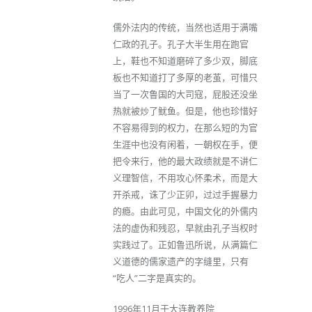
儒外法内的传统，当然也适用于满嘴
仁政的孔子。孔子大半生用在跑官
上，鞋也不知道磨碎了多少双，脚底
板也不知道打了多厚的老茧，可惜只
当了一次鲁国的大司寇，屁股还没坐
热就被炒了鱿鱼。但是，他也珍惜好
不容易得到的权力，在那么短的为官
生涯中也没有闲着，一朝权在手，便
把令来行，他的最大政绩就是不讲仁
义理智信，不用攻心怀柔术，而是大
开杀戒，诛了少正卯，过过手握暴力
的瘾。由此可见，中国文化的外儒内
法的虚伪和残忍，早就由孔子当权时
实践过了。正如鲁迅所说，从满篇仁
义道德的儒家遗产的字缝里，只有
“吃人”二字是真实的。
1996年11月于大连教养院