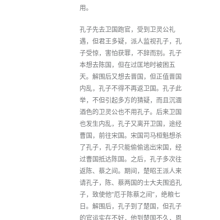
用。
孔子先去卫国跑官，受到卫灵公礼
遇，但君王多疑，派人监视孔子，孔
子受惊，害怕获罪，不辞而别。孔子
本想去陈国，但在过匡地时被困五
天。解围后又想去晋国，但正值晋国
内乱，孔子不得不再返卫国。孔子此
举，不但引起多方的猜疑，而且沉湎
酒色的卫灵公也不用孔子。后来卫国
也发生内乱，孔子又离开卫国，途经
曹国，前往宋国。宋国司马桓魁想杀
了孔子，孔子只能偷偷逃出宋国，经
过曹国抵达陈国。之后，孔子多次往
返陈、蔡之间。期间，楚昭王派人来
请孔子，陈、蔡两国的士大夫围追孔
子，致使他“厄于陈蔡之间”，绝粮七
日。解围后，孔子到了楚国，但孔子
的官运实在不好，他到楚国不久，恩