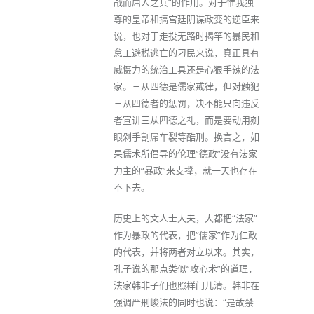
战而屈人之兵”的作用。对于惟我独
尊的皇帝和搞宫廷阴谋政变的逆臣来
说，也对于走投无路时揭竿的暴民和
怠工避税逃亡的刁民来说，真正具有
威慑力的统治工具还是心狠手辣的法
家。三从四德是儒家戒律，但对触犯
三从四德者的惩罚，决不能只向违反
者宣讲三从四德之礼，而是要动用剜
眼剁手割屌车裂等酷刑。换言之，如
果儒术所倡导的伦理“德政”没有法家
力主的“暴政”来支撑，就一天也存在
不下去。
历史上的文人士大夫，大都把“法家”
作为暴政的代表，把“儒家”作为仁政
的代表，并将两者对立以来。其实，
孔子说的那点类似“攻心术”的道理，
法家韩非子们也照样门儿清。韩非在
强调严刑峻法的同时也说：“是故禁