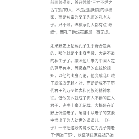
前面曾提到，首开凭着“三寸不烂之
舌”跑官的人，不是战国时期的纵横
家，而是被奉为至圣先师的孔老夫
子。只不过，纵横家们大都有点“政
绩”，而孔子跑烂鞋底却一事无成。
如果野史上记载孔子生于野合是真
的，那他就是个出身卑微、大逆不道
的私生子了。按照他后来为中国人定
的尊卑有序、等级森严的血统论规
矩，以他的出身而论，他变成乱臣贼
子或泼皮无赖才对，而断断成不了历
代君王的万圣师表和民族的精神象
征。但他怎么就成了诲人不倦的正人
君子，史书上毫无记载。大概是在旷
野上偶遇老子，闲聊中从老子的玄谈
中悟出了为人处世的道道儿。《庄
子》一书把这段传说改造为孔子向老
子“问道于野”，以证明儒家鼻祖乃道