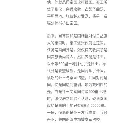
他，他就怂恿秦国攻打魏国。秦王听
信了张仪，兴兵攻魏，占领了曲沃、
平周两地。张仪越发受宠，将另一名
嘴公孙衍挤出秦国。
后来，当齐国和楚国结盟对付日益强
大的秦国时，秦王派张仪前往楚国，
任务是离间齐楚。张仪首先收买了楚
国贵族靳尚等人，然后去见楚怀王，
以奉献600里土地打动了楚怀王，导
致齐楚联盟破裂。楚国背叛了齐国，
愤怒的齐王与秦国结盟，共同对付楚
国，使楚国遭到重创。最为戏剧性的
是，当楚怀王向秦国讨取600里土地
时，张仪居然翻脸不认账，硬说秦国
献给楚国的土地只有6里而非600里。
于是，愤怒的楚怀王发兵攻秦，兵败
丹阳，楚国的汉中郡被秦军占领。