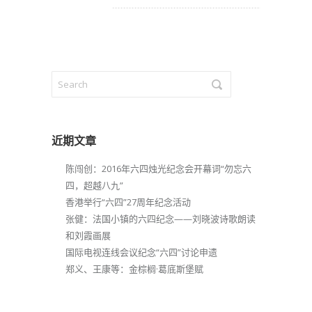
近期文章
陈闯创：2016年六四烛光纪念会开幕词“勿忘六
四，超越八九”
香港举行“六四”27周年纪念活动
张健：法国小镇的六四纪念——刘晓波诗歌朗读
和刘霞画展
国际电视连线会议纪念“六四”讨论申遗
郑义、王康等：金棕榈·葛底斯堡赋