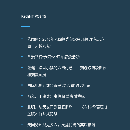
RECENT POSTS
陈闯创：2016年六四烛光纪念会开幕词“勿忘六
四，超越八九”
香港举行“六四”27周年纪念活动
张健：法国小镇的六四纪念——刘晓波诗歌朗读
和刘霞画展
国际电视连线会议纪念“六四”讨论申遗
郑义、王康等：金棕榈·葛底斯堡赋
北明：从天安门到葛底斯堡——《金棕榈·葛底斯
堡赋》首映式记略
美国务卿贝克要人，吴建民揭钱其琛撒谎