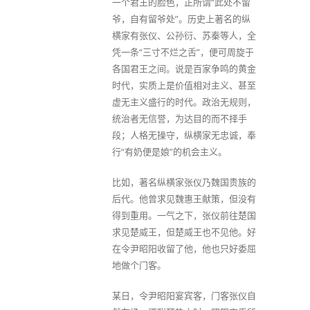
一个君王的脸色，正所谓“此处不留
爷，自有留爷处”。历史上著名的纵
横家有张仪、公孙衍、苏秦等人，全
凭一条“三寸不烂之舌”，便可周旋于
各国君王之间。说是百家争鸣的黄金
时代，实质上是价值相对主义、甚至
虚无主义盛行的时代。政治无规则，
统治者无信誉，为达目的而不择手
段；人格无操守，纵横家无忠诚，奉
行“有奶便是娘”的机会主义。
比如，著名纵横家张仪乃魏国贵族的
后代。他曾求见魏惠王献策，但没有
得到重用。一气之下，张仪前往楚国
求见楚威王，但楚威王也不见他。好
在令尹昭阳收留了他，他也只好委屈
地做个门客。
某日，令尹昭阳宴宾客，门客张仪自