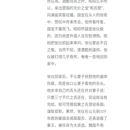
然在场。酒酣耳热之时，昭阳忘乎所
以，拿出楚国的无价之宝“和氏壁”，
向满座宾客炫耀。国宝在众人的惊奇
中、赞叹中传来传去，但传着传着，
国宝不翼而飞。昭阳怀疑是张仪偷
的，因为他是外国人且穷愁潦倒。昭
阳把张仪抓起来审问。张仪蒙此不白
之冤，当然不招，遂遭酷刑逼供。张
仪被打得几乎昏死，奄奄一息地回到
家中。
张仪回家后，不让妻子抚慰他的遍体
伤痕，而是张口让妻子看他的舌头。
他庆幸自己的舌头还在并对妻子说：
只要三寸不烂之舌还在，官运就没有
完结，就可凭借如簧之舌游说各国、
谋取官职。果然，张仪在公元前329
年跑到秦国去摇唇鼓舌，还真说服了
秦王，被任命为大良造。魏国不用