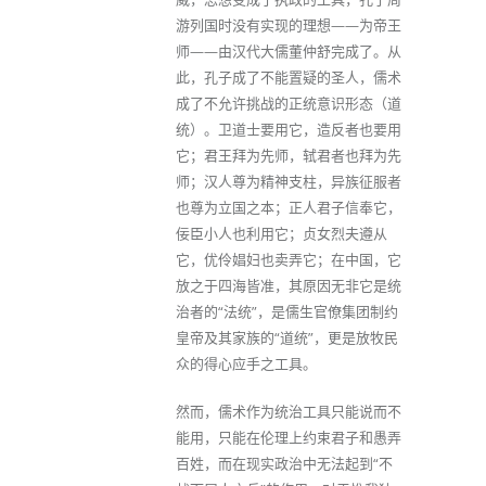
游列国时没有实现的理想——为帝王
师——由汉代大儒董仲舒完成了。从
此，孔子成了不能置疑的圣人，儒术
成了不允许挑战的正统意识形态（道
统）。卫道士要用它，造反者也要用
它；君王拜为先师，轼君者也拜为先
师；汉人尊为精神支柱，异族征服者
也尊为立国之本；正人君子信奉它，
佞臣小人也利用它；贞女烈夫遵从
它，优伶娼妇也卖弄它；在中国，它
放之于四海皆准，其原因无非它是统
治者的“法统”，是儒生官僚集团制约
皇帝及其家族的“道统”，更是放牧民
众的得心应手之工具。
然而，儒术作为统治工具只能说而不
能用，只能在伦理上约束君子和愚弄
百姓，而在现实政治中无法起到“不