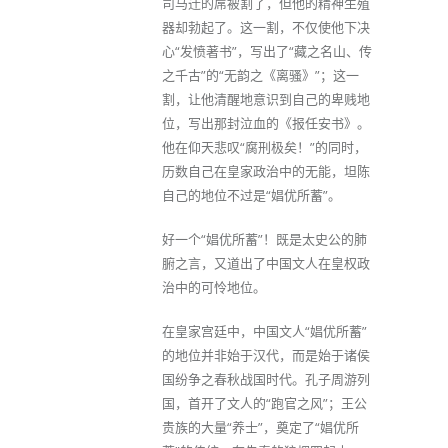
司马迁的屌被割了，但他的精神生殖
器却勃起了。这一割，不仅使他下决
心“发愤著书”，写出了“藏之名山、传
之千古”的“无韵之《离骚》”；这一
割，让他清醒地意识到自己的卑贱地
位，写出那封泣血的《报任安书》。
他在仰天悲叹“腐刑极矣！”的同时，
历数自己在皇家政治中的无能，坦陈
自己的地位不过是“娼优所蓄”。
好一个“娼优所蓄”！既是太史公的肺
腑之言，又道出了中国文人在皇权政
治中的可怜地位。
在皇家宫廷中，中国文人“娼优所蓄”
的地位并非始于汉代，而是始于诸侯
国纷争之春秋战国时代。孔子周游列
国，首开了文人的“跑官之风”；王公
贵族的大量“养士”，奠定了“娼优所