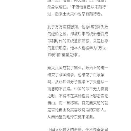
杀身以成仁。”不但他自己从未践行
过，后来士大夫中也罕有践行者。
孔子万万没有想到，他总结跑官失败
的经验之谈，却被后来的统治者变成
帝制时代的正统意识形态，且是独尊
的意识形态。他本人也被奉为“万世
师表”和“至圣先师”。
秦灭六国成就了霸业，政治上的统一
结束了战国纷争，也结束了百家争
鸣，从此知识分子就踏上了只能从一
而忠的不归路。中国的帝王无力称霸
之时，不得不在某种程度上容忍言论
自由，而一旦称霸，首先要灭绝的就
是言论自由及其喜欢说话的知识人。
从秦始皇到毛泽东莫不如此。
中国文化最大的悲剧，还不是秦始皇