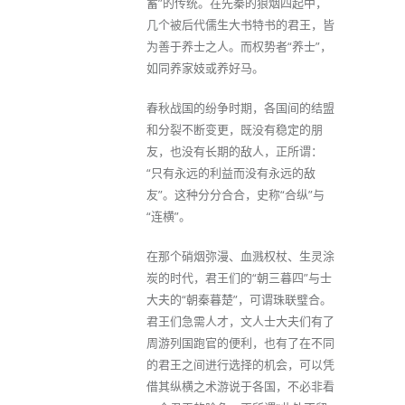
蓄”的传统。在先秦的狼烟四起中，
几个被后代儒生大书特书的君王，皆
为善于养士之人。而权势者“养士”，
如同养家妓或养好马。
春秋战国的纷争时期，各国间的结盟
和分裂不断变更，既没有稳定的朋
友，也没有长期的敌人，正所谓：
“只有永远的利益而没有永远的敌
友”。这种分分合合，史称“合纵”与
“连横”。
在那个硝烟弥漫、血溅权杖、生灵涂
炭的时代，君王们的“朝三暮四”与士
大夫的“朝秦暮楚”，可谓珠联璧合。
君王们急需人才，文人士大夫们有了
周游列国跑官的便利，也有了在不同
的君王之间进行选择的机会，可以凭
借其纵横之术游说于各国，不必非看