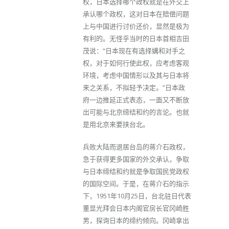
权，日本选择哪个政权就是在外交上
承认哪个政权，这对日本在赔偿问题
上与中国进行讨价还价，显然是极为
有利的。无怪乎当时的日本首相吉田
茂说：“日本现在有选择媾和对手之
权，对于如何行使此权，应考虑客观
环境，考虑中国情形以及其与日本将
来之关系，不拟轻予决定。”日本政
府一边推延正式表态，一面又不断放
出可能与北京缔结和约的言论。也就
是用北京来要挟台北。
兵败大陆而退居台岛的蒋介石政权，
急于获得更多国家的外交承认，争取
与日本缔结和约就是争取国民党政权
的国际空间。于是，在蒋介石的指示
下，1951年10月25日，台北驻日代表
董显光拜会日本内阁官房长官冈崎胜
男，探询日本的缔约倾向。冈崎拿出