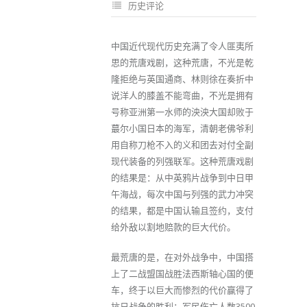
历史评论
中国近代现代历史充满了令人匪夷所
思的荒唐戏剧，这种荒唐，不光是乾
隆拒绝与英国通商、林则徐在奏折中
说洋人的膝盖不能弯曲，不光是拥有
号称亚洲第一水师的泱泱大国却败于
蕞尔小国日本的海军，清朝老佛爷利
用自称刀枪不入的义和团去对付全副
现代装备的列强联军。这种荒唐戏剧
的结果是：从中英鸦片战争到中日甲
午海战，每次中国与列强的武力冲突
的结果，都是中国认输且签约，支付
给外敌以割地赔款的巨大代价。
最荒唐的是，在对外战争中，中国搭
上了二战盟国战胜法西斯轴心国的便
车，终于以巨大而惨烈的代价赢得了
抗日战争的胜利：军民伤亡人数3500