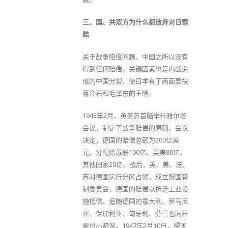
三、国、共双方为什么都放弃对日索
赔
关于战争赔偿问题，中国之所以没有
得到任何赔偿，关键因素也是内战造
成的中国分裂，使日本有了两面要挟
蒋介石和毛泽东的王牌。
1945年2月，英美苏首脑举行雅尔塔
会议，制定了战争赔偿的原则。会议
决定，德国的赔偿总额为200亿美
元，分配给苏联100亿，英美80亿，
其他国家20亿。战后，英、美、法、
苏对德国实行分区占领，成立盟国管
制委员会，德国的赔偿以拆迁工业设
施抵偿。追随德国的意大利、罗马尼
亚、保加利亚、匈牙利、芬兰也同样
要付出赔偿。1947年2月10日，盟国