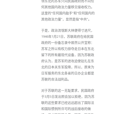
领东北的苏军只向民国政府而不向任
何其他国内政治力量移交接收权力。
这里的“任何国内敌手”和“任何国内的
其他政治力量”，显然是指“中共”。
于是，政治流氓斯大林便得寸进尺，
1946年1月21日，苏联政府在给民国
政府的一份备忘录中居然公开宣称：
苏军之所以有权力掠夺走日本在东北
留下的所有最现代设备，因为苏联政
府认为，是苏军的进攻迫使驻扎在东
北的日本关东军投降，所以，原来为
日军服务的东北各省的日办企业都是
苏联的合法战利品。
对于苏联的这一无耻要求，民国政府
于3月5日发出照会加以拒绝，因为苏
联的这些要求已经远远超出了国际法
和国际惯例所许可的战后接收的做