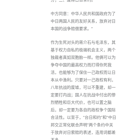
中方同意：中华人民共和国政府为了
中日两国人民的友好关系，放弃对日
本国的战争赔偿要求。“
作为生死对头的蒋介石与毛泽东，其
基于权力自私的极端机会主义，两个
独裁者真如双胞胎一样。他俩可以为
争夺中国的最高权力而打得你死我
活，也能够为了保住一己政权而让日
本从中渔利。只要对一己政权有利，
八年抗战的废墟，可以不重建，却一
定要打内战；国人在抗战中付出的惨
烈牺牲和巨大代价，也可以置之脑
后，却一定要为各自的政权争个国际
合法性。以至于，“台日和约”和“中日
邦交正常化联合声明”两个条约中关
于放弃对日索赔的表述，连用词都差
不多。