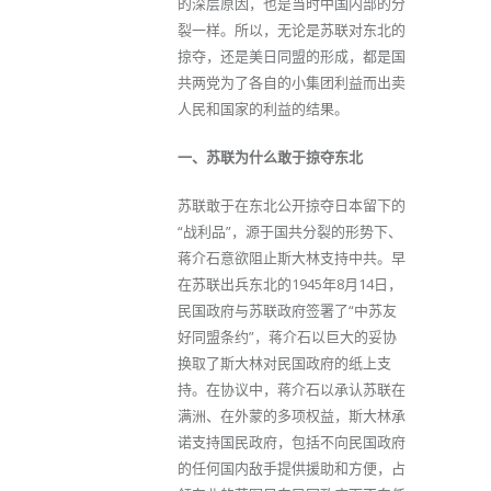
的深层原因，也是当时中国内部的分
裂一样。所以，无论是苏联对东北的
掠夺，还是美日同盟的形成，都是国
共两党为了各自的小集团利益而出卖
人民和国家的利益的结果。
一、苏联为什么敢于掠夺东北
苏联敢于在东北公开掠夺日本留下的
“战利品”，源于国共分裂的形势下、
蒋介石意欲阻止斯大林支持中共。早
在苏联出兵东北的1945年8月14日，
民国政府与苏联政府签署了“中苏友
好同盟条约”，蒋介石以巨大的妥协
换取了斯大林对民国政府的纸上支
持。在协议中，蒋介石以承认苏联在
满洲、在外蒙的多项权益，斯大林承
诺支持国民政府，包括不向民国政府
的任何国内敌手提供援助和方便，占