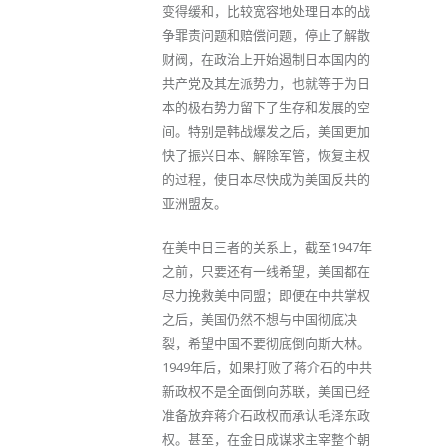
变得缓和，比较宽容地处理日本的战
争罪责问题和赔偿问题，停止了解散
财阀，在政治上开始遏制日本国内的
共产党及其左派势力，也就等于为日
本的极右势力留下了生存和发展的空
间。特别是韩战爆发之后，美国更加
快了振兴日本、解除军管，恢复主权
的过程，使日本尽快成为美国反共的
亚洲盟友。
在美中日三者的关系上，截至1947年
之前，只要还有一线希望，美国都在
尽力挽救美中同盟；即便在中共掌权
之后，美国仍然不想与中国彻底决
裂，希望中国不要彻底倒向斯大林。
1949年后，如果打败了蒋介石的中共
新政权不是全面倒向苏联，美国已经
准备放弃蒋介石政权而承认毛泽东政
权。甚至，在金日成谋求主宰整个朝