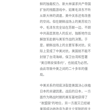
鲜的独裁权力、斯大林谋求共产帝国
扩张的残酷游戏中，如果毛泽东不听
从斯大林的调遣，美中关系还有改善
的空间。但在朝鲜战场上的美苏较力
中，毛泽东完全站在苏联一边，不顾
中共高层其他人的反对，独断地作出
解放军赴朝与美军作战的决策。于
是，朝鲜战场上的主要军事对抗，实
际上变成了中美对抗，美国就不能不
封锁了台湾海峡，保卫台湾和签署
“美日韩安保条约”，也就成为必然。
由此导致中美之间的二十多年的僵
局。
中美关系的彻底决裂是美国决心扶植
日本的关键因素。战后的日本，一方
面作为韩战时期的美军基地获得了
“准盟国”的地位，另一方面又已经被
美国成功地改造为君主立宪制的民主