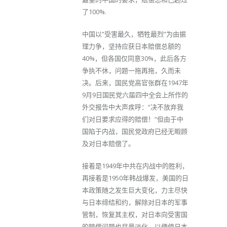
了100%.
中国以”受害最久，牺牲最烈”为由据
理力争，坚持应获日本赔偿总额的
40%，但各国仅同意30%，此后各方
争执不休，问题一拖再拖，久而未
决。后来，国民党高官张群在1947年
9月9日国民党六届四中全会上所作的
外交报告中大声疾呼：“决不放弃我
们对日要求应得的赔偿！”但由于中
国陷于内战，国民党政府已经无暇顾
及对日本赔偿了。
接着是1949年中共在内战中的胜利，
再接着是1950年韩战爆发，美国的日
本政策随之发生巨大变化，力主尽快
与日本缔结和约，解除对日本的军事
管制，恢复其主权，对日本向受害国
的赔偿问题也尽量淡化，以便使日本