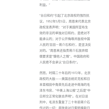
利益。”
“台日和约”引起了北京政权的强烈抗
议，1952年5月5日，周恩来代表北京
政权发表声明：“对于美国所宣布生
效的非法的单独对日和约，是绝对不
能承认的；对于公开侮辱并敌视中国
人民的‘吉田－蒋介石和约’，是坚决反
对的。”周恩来还指责蒋介石放弃赔
偿要求是“慷他人之慨”，中国政府和
人民绝不会承认“台日条约”。
然而，时隔二十年后的1972年，北京
政权的大敌——美国总统尼克松和日
本首相田中角荣先后走进中南海的毛
泽东书房，“中美上海公报”之后是“中
日邦交正常化联合声明”。在对日谈
判中，毛泽东重复了二十年前蒋介石
作过的一切：用放弃对日索赔换取日