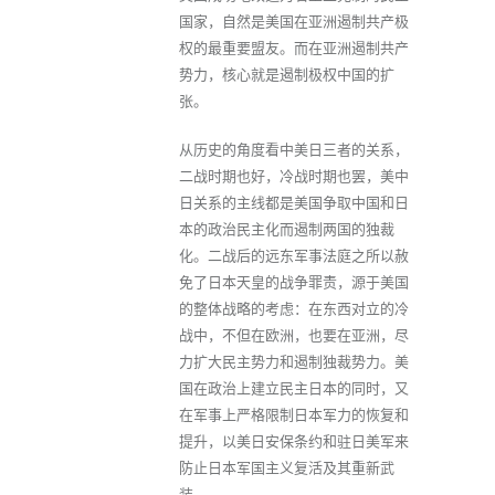
国家，自然是美国在亚洲遏制共产极
权的最重要盟友。而在亚洲遏制共产
势力，核心就是遏制极权中国的扩
张。
从历史的角度看中美日三者的关系，
二战时期也好，冷战时期也罢，美中
日关系的主线都是美国争取中国和日
本的政治民主化而遏制两国的独裁
化。二战后的远东军事法庭之所以赦
免了日本天皇的战争罪责，源于美国
的整体战略的考虑：在东西对立的冷
战中，不但在欧洲，也要在亚洲，尽
力扩大民主势力和遏制独裁势力。美
国在政治上建立民主日本的同时，又
在军事上严格限制日本军力的恢复和
提升，以美日安保条约和驻日美军来
防止日本军国主义复活及其重新武
装。