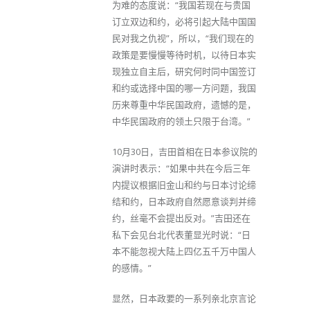
为难的态度说：“我国若现在与贵国
订立双边和约，必将引起大陆中国国
民对我之仇视”，所以，“我们现在的
政策是要慢慢等待时机，以待日本实
现独立自主后，研究何时同中国签订
和约或选择中国的哪一方问题，我国
历来尊重中华民国政府，遗憾的是，
中华民国政府的领土只限于台湾。”
10月30日，吉田首相在日本参议院的
演讲时表示：“如果中共在今后三年
内提议根据旧金山和约与日本讨论缔
结和约，日本政府自然愿意谈判并缔
约，丝毫不会提出反对。”吉田还在
私下会见台北代表董显光时说：“日
本不能忽视大陆上四亿五千万中国人
的感情。”
显然，日本政要的一系列亲北京言论