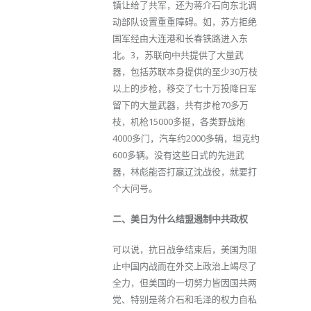
镇让给了共军，还为蒋介石向东北调
动部队设置重重障碍。如，苏方拒绝
国军经由大连港和长春铁路进入东
北。3，苏联向中共提供了大量武
器，包括苏联本身提供的至少30万枝
以上的步枪，移交了七十万投降日军
留下的大量武器，共有步枪70多万
枝，机枪15000多挺，各类野战炮
4000多门，汽车约2000多辆，坦克约
600多辆。没有这些日式的先进武
器，林彪能否打赢辽沈战役，就要打
个大问号。
二、美日为什么结盟遏制中共政权
可以说，抗日战争结束后，美国为阻
止中国内战而在外交上政治上竭尽了
全力，但美国的一切努力皆因国共两
党、特别是蒋介石和毛泽的权力自私