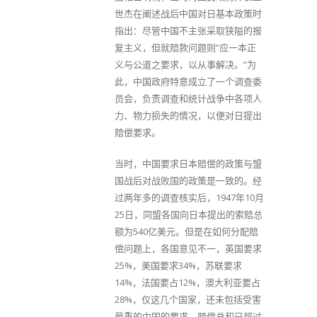
世杰在阐述战后中国对日基本政策时
指出：尽管中国不主张采取狭隘的报
复主义，但就赔款问题则”应一本正
义与公道之要求，以从事解决。”为
此，中国政府特意成立了一个调查委
员会，负责调查和统计战争中各项人
力、物力损失的情况，以便对日提出
赔偿要求。
当时，中国要求日本赔偿的政策与盟
国战后对战败国的政策是一致的。经
过两年多的调查核实后，1947年10月
25日，同盟各国向日本提出的索赔总
额为540亿美元。但是在如何分配赔
偿问题上，各国意见不一，英国要求
25%，美国要求34%，苏联要求
14%，法国要占12%，澳大利亚要占
28%，仅这几个国家，还未包括受害
最重的中国的要求，赔偿总和已超过