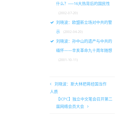
什么？──16大热背后的国民性
(2002-07-20)
刘晓波：欧盟新立场对中共的警
示
(2002-04-20)
刘晓波：孙中山的遗产与中共的
缅怀——辛亥革命九十周年随想
(2001-10-11)
刘晓波：斯大林把蒋经国当作
人质
【ICPC】独立中文笔会召开第二
届网络会员大会