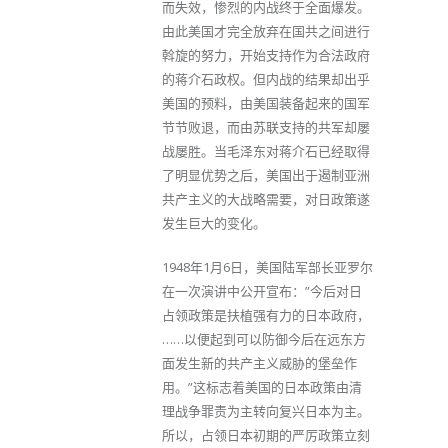
而失效，惨烈的内战终于全面爆发。
由此美国才完全放弃在国共之间进行
斡旋的努力，开始支持作为合法政府
的蒋介石政权。但内战的结果却出乎
美国的预料，由美国装备起来的国军
节节败退，而由苏联支持的共军却屡
战屡胜。当毛泽东对蒋介石已经取得
了明显优势之后，美国出于遏制亚洲
共产主义的大战略需要，对日政策遂
发生巨大的变化。
1948年1月6日，美国陆军部长亚罗尔
在一次演讲中公开宣布：”今后对日
占领政策是扶植强有力的日本政府，
……以便起到可以防御今后在远东方
面发生新的共产主义威胁的堡垒作
用。”这标志着美国的日本政策由清
理战争罪责为主转向复兴日本为主。
所以，占领日本初期的严厉政策立刻