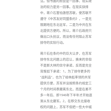
法。但书面的照会是一回事，现实政
治的较力是另一回事。在现实抉择
中，蒋介石害怕激怒苏联，使苏联不
遵守《中苏友好同盟条约》，一是无
限期地在东北驻军，二是为中共在东
北提供方便的。所以，蒋介石政府只
做出口头抗议，而没有任何阻止苏军
掠夺的实际行动。
蒋介石在条约中的巨大让步，在苏军
掠夺东北问题上的忍让，换来的非但
不是斯大林的信守承诺，反而是完全
背叛如下承诺：1，为了掠夺更多的
“战利品”，也为了给林彪率领的共军
提供方便，苏军并没按照条约规定三
个月的时间表撤离东北，而是在差不
多一年后、即1946年下半年才开始逐
渐从东北撤军。2，在移交东北接收
权的问题上，苏军不但把一些大中城