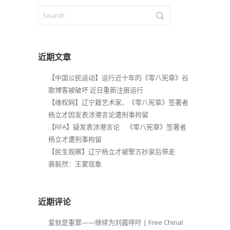
近期文章
【中国公民运动】运行近十年的《零八宪章》谷
歌博客被破坏 近日重新注册运行
【维权网】辽宁籍艺术家、《零八宪章》签署者
杨立才因发表涉港言论遭刑事拘留
【RFA】疑发表涉港言论 《零八宪章》签署者
杨立才遭刑事拘留
【民生观察】辽宁杨立才被警方抄家后带走
裴毅然：王蒙现象
近期评论
爱就是重罪——继续为刘霞呼吁 | Free China!