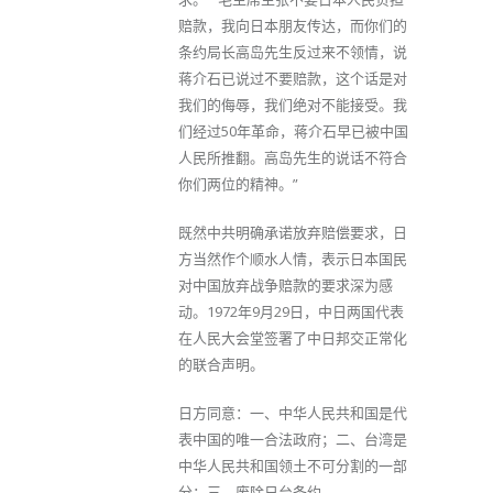
赔款，我向日本朋友传达，而你们的
条约局长高岛先生反过来不领情，说
蒋介石已说过不要赔款，这个话是对
我们的侮辱，我们绝对不能接受。我
们经过50年革命，蒋介石早已被中国
人民所推翻。高岛先生的说话不符合
你们两位的精神。”
既然中共明确承诺放弃赔偿要求，日
方当然作个顺水人情，表示日本国民
对中国放弃战争赔款的要求深为感
动。1972年9月29日，中日两国代表
在人民大会堂签署了中日邦交正常化
的联合声明。
日方同意：一、中华人民共和国是代
表中国的唯一合法政府；二、台湾是
中华人民共和国领土不可分割的一部
分；三、废除日台条约。