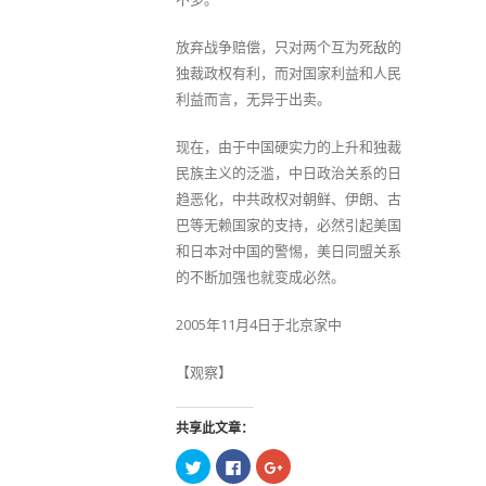
放弃战争赔偿，只对两个互为死敌的
独裁政权有利，而对国家利益和人民
利益而言，无异于出卖。
现在，由于中国硬实力的上升和独裁
民族主义的泛滥，中日政治关系的日
趋恶化，中共政权对朝鲜、伊朗、古
巴等无赖国家的支持，必然引起美国
和日本对中国的警惕，美日同盟关系
的不断加强也就变成必然。
2005年11月4日于北京家中
【观察】
共享此文章：
点
点
点
击
击
击