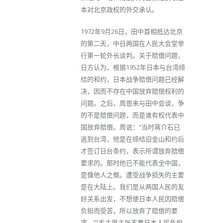
本对北京政权的外交承认。
1972年9月26日，田中首相抵达北京
的第二天，中日两国在人民大会堂举
行第一轮外长谈判。关于赔偿问题，
日方认为，根据1952年日本与台湾缔
结的和约，日本战争赔偿问题已经解
决，因而不存在中国放弃赔偿权利的
问题。之后，周恩来与田中会谈，争
的不是赔偿问题，而是谁有权代表中
国放弃赔偿。周说：“当时蒋介石已
逃到台湾，他是在缔结旧金山和约后
才签订日台条约，表示所谓放弃赔偿
要求的。那时他已不能代表全中国，
是慷他人之慨。遭受战争损失的主要
是在大陆上。我们是从两国人民的友
好关系出发，不想使日本人民因赔偿
负担而受苦，所以放弃了赔偿的要
求。”“毛主席主张不要日本人民负担