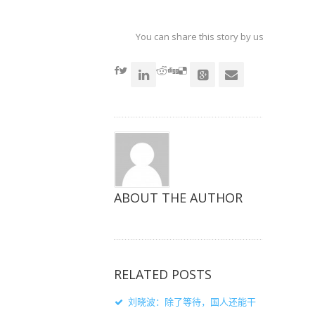
以
以
以
在
在
在
Twitter
Facebook
Google+
上
上
上
共
共
共
You can share this story by using your soc
享
享
享
（在
（在
（在
accoun
新
新
新
窗
窗
窗
口
口
口
中
中
中
打
打
打
开）
开）
开）
ABOUT THE AUTHOR
RELATED POSTS
刘晓波：除了等待，国人还能干