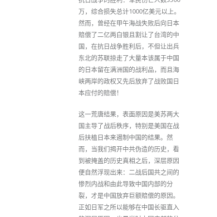
万，综合损失总计1000亿美元以上。
然而，曾经在甲午海战失败后向日本
赔偿了二亿两白银且割让了台湾的中
国，在抗日战争胜利后，不但让出兵
东北的苏联掠走了大量本该属于中国
的日本留在满洲国的战利品，而且海
峡两岸的政权又先后放弃了战败国日
本应付的赔偿！
这一荒唐结果，表面原因是美苏两大
国主导了战后秩序，特别是美国在战
后扶植日本来遏制中国的结果。然
而，当我们揭开中共伪造的历史，看
到被掩盖的历史真相之后，深层原因
便自然浮现出来：二战后国共之间的
惨烈内战和由此导致中国内部的分
裂，才是中国放弃巨额赔偿的原因。
正如日军之所以能够在中国长驱直入