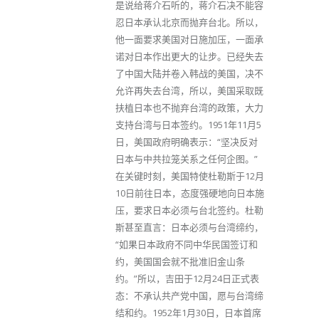
是说给蒋介石听的，蒋介石决不能容
忍日本承认北京而抛弃台北。所以，
他一面要求美国对日施加压，一面承
诺对日本作出更大的让步。已经失去
了中国大陆并卷入韩战的美国，决不
允许再失去台湾，所以，美国采取既
扶植日本也不抛弃台湾的政策，大力
支持台湾与日本签约。1951年11月5
日，美国政府明确表示：“坚决反对
日本与中共拉笼关系之任何企图。”
在关键时刻，美国特使杜勒斯于12月
10日前往日本，态度强硬地向日本施
压，要求日本必须与台北签约。杜勒
斯甚至直言：日本必须与台湾缔约，
“如果日本政府不同中华民国签订和
约，美国国会就不批准旧金山条
约。”所以，吉田于12月24日正式表
态：不承认共产党中国，愿与台湾缔
结和约。1952年1月30日，日本首席