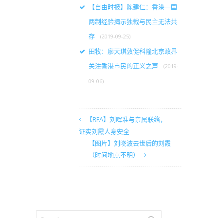
【自由时报】陈建仁：香港一国
两制经验揭示独裁与民主无法共
存
(2019-09-25)
田牧：廖天琪敦促科隆北京政界
关注香港市民的正义之声
(2019-
09-06)
【RFA】刘晖准与亲属联络，
证实刘霞人身安全
【图片】刘晓波去世后的刘霞
（时间地点不明）