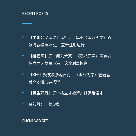
RECENT POSTS
【中国公民运动】运行近十年的《零八宪章》谷
歌博客被破坏 近日重新注册运行
【维权网】辽宁籍艺术家、《零八宪章》签署者
杨立才因发表涉港言论遭刑事拘留
【RFA】疑发表涉港言论 《零八宪章》签署者
杨立才遭刑事拘留
【民生观察】辽宁杨立才被警方抄家后带走
裴毅然：王蒙现象
FLICKR WIDGET