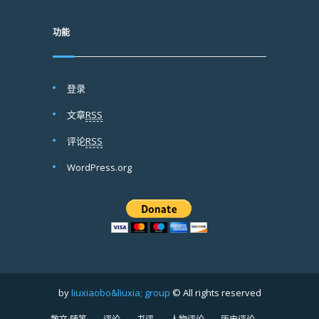
功能
登录
文章
RSS
评论
RSS
WordPress.org
by
liuxiaobo&liuxia; group
© All rights reserved