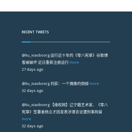
RECENT TWEETS
@liu_xiaoboorg
运行近十年的《零八宪章》谷歌博
客被破坏 近日重新注册运行
more
27 days ago
@liu_xiaoboorg
刘荻：一个偶像的倒掉
more
32 days ago
@liu_xiaoboorg
【维权网】辽宁籍艺术家、《零八
宪章》签署者杨立才因发表涉港言论遭刑事拘留
more
32 days ago