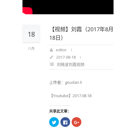
【视频】刘霞（2017年8月
18
18日）
八月
editor
2017-08-18
刘晓波刘霞视频
上传者：goudan li
【Youtube】2017.08.18
共享此文章：
点
点
点
击
击
击
以
以
以
在
在
在
Twitter
Facebook
Google+