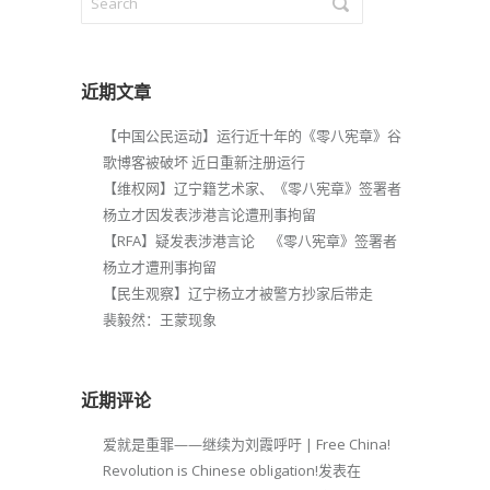
近期文章
【中国公民运动】运行近十年的《零八宪章》谷
歌博客被破坏 近日重新注册运行
【维权网】辽宁籍艺术家、《零八宪章》签署者
杨立才因发表涉港言论遭刑事拘留
【RFA】疑发表涉港言论 《零八宪章》签署者
杨立才遭刑事拘留
【民生观察】辽宁杨立才被警方抄家后带走
裴毅然：王蒙现象
近期评论
爱就是重罪——继续为刘霞呼吁 | Free China!
Revolution is Chinese obligation!
发表在