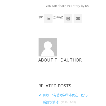
上
上
上
共
共
共
You can share this story by using your soc
享
享
享
（在
（在
（在
accoun
新
新
新
窗
窗
窗
口
口
口
中
中
中
打
打
打
开）
开）
开）
ABOUT THE AUTHOR
RELATED POSTS
田牧：“与香港学生市民在一起”示
威抗议活动
(2019-11-28)