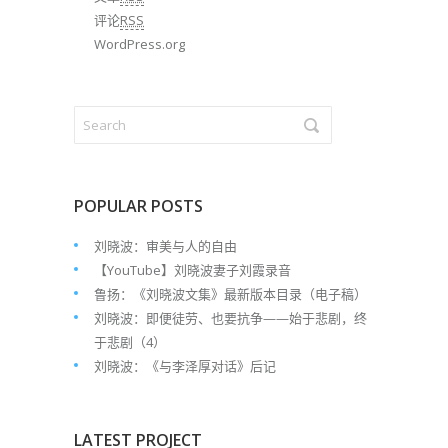
评论
RSS
WordPress.org
POPULAR POSTS
刘晓波：审美与人的自由
【YouTube】刘晓波妻子刘霞录音
鲁扬：《刘晓波文集》最新版本目录（电子稿）
刘晓波：即便徒劳、也要抗争——始于悲剧，终
于悲剧（4）
刘晓波：《与李泽厚对话》后记
LATEST PROJECT