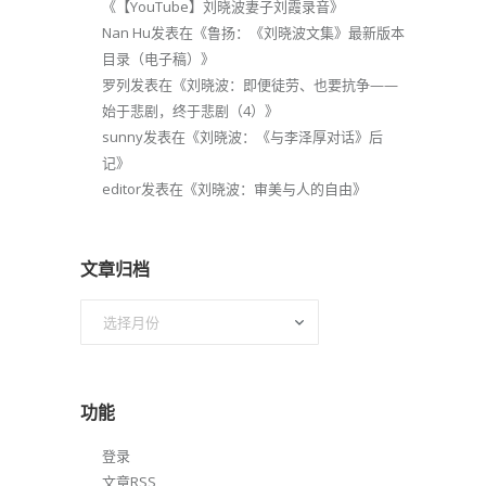
《
【YouTube】刘晓波妻子刘霞录音
》
Nan Hu
发表在《
鲁扬：《刘晓波文集》最新版本
目录（电子稿）
》
罗列
发表在《
刘晓波：即便徒劳、也要抗争——
始于悲剧，终于悲剧（4）
》
sunny
发表在《
刘晓波：《与李泽厚对话》后
记
》
editor
发表在《
刘晓波：审美与人的自由
》
文章归档
文
章
归
档
功能
登录
文章
RSS