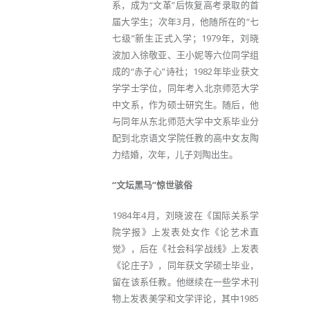
系，成为“文革”后恢复高考录取的首
届大学生；次年3月，他随所在的“七
七级”新生正式入学；1979年，刘晓
波加入徐敬亚、王小妮等六位同学组
成的“赤子心”诗社；1982年毕业获文
学学士学位，同年考入北京师范大学
中文系，作为硕士研究生。随后，他
与同年从东北师范大学中文系毕业分
配到北京语文学院任教的高中女友陶
力结婚，次年，儿子刘陶出生。
“文坛黑马”惊世骇俗
1984年4月，刘晓波在《国际关系学
院学报》上发表处女作《论艺术直
觉》，后在《社会科学战线》上发​​表
《论庄子》，同年获文学硕士毕业，
留在该系任教。他继续在一些学术刊
物上发表美学和文学评论，其中1985