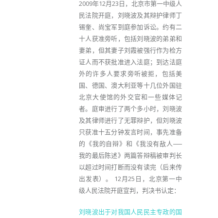
2009年12月23日，北京市第一中级人
民法院开庭，刘晓波及其辩护律师丁
锡奎、尚宝军到庭参加诉讼。约有二
十人获准旁听，包括刘晓波的弟弟和
妻弟，但其妻子刘霞被强行作为检方
证人而不获批准进入法庭；到达法庭
外的许多人要求旁听被拒，包括美
国、德国、澳大利亚等十几位外国驻
北京大使馆的外交官和一些媒体记
者。庭审进行了两个多小时，刘晓波
及其律师进行了无罪辩护，但刘晓波
只获准十五分钟发言时间，事先准备
的《我的自辩》和《我没有敌人──
我的最后陈述》两篇答辩稿被审判长
以超过时间打断而没有读完（后来传
出发表）。 12月25日，北京第一中
级人民法院开庭宣判，判决书认定：
刘晓波出于对我国人民民主专政的国