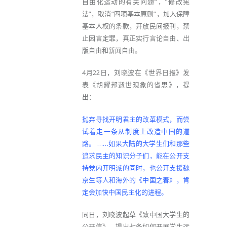
自由化运动的有关问题”，“修改宪
法”，取消“四项基本原则”，加入保障
基本人权的条款，开放民间报刊，禁
止因言定罪，真正实行言论自由、出
版自由和新闻自由。
4月22日，刘晓波在《世界日报》发
表《胡耀邦逝世现象的省思》，提
出：
抛弃寻找开明君主的改革模式，而尝
试着走一条从制度上改造中国的道
路。 ……如果大陆的大学生们和那些
追求民主的知识分子们，能在公开支
持党内开明派的同时，也公开支援魏
京生等人和海外的《中国之春》，肯
定会加快中国民主化的进程。
同日，刘晓波起草《致中国大学生的
公开信》，提出七条如何开展学生运