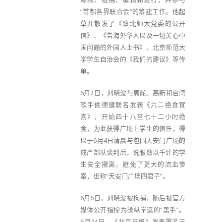
“首都各界联合会”的筹建工作。他起
草并散发了《致北师大党委的公开
信》、《告海外华人以及一切关心中
国问题的外国人士书》、北京师范大
学学生自治会的《我们的建议》等传
单。
6月2日，刘晓波与周舵、高新和台湾
歌手侯德健联名发表《六二绝食宣
言》，开始四十八至七十二小时绝
食，为此获得广场上学生的信任，得
以于6月4日清晨与包围天安门广场的
戒严部队谈判后，说服数以千计的学
生安全撤离，避免了更大的流血惨
案，世称“天安门广场四君子”。
6月6日，刘晓波被拘捕，随后被官方
媒体公开指控为操纵学运的“黑手”。
6月24日，《北京日报》发表署名王