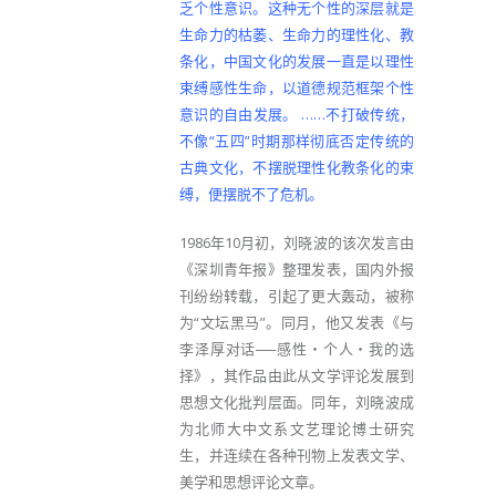
乏个性意识。这种无个性的深层就是
生命力的枯萎、生命力的理性化、教
条化，中国文化的发展一直是以理性
束缚感性生命，以道德规范框架个性
意识的自由发展。 ……不打破传统，
不像“五四”时期那样彻底否定传统的
古典文化，不摆脱理性化教条化的束
缚，便摆脱不了危机。
1986年10月初，刘晓波的该次发言由
《深圳青年报》整理发表，国内外报
刊纷纷转载，引起了更大轰动，被称
为“文坛黑马”。同月，他又发表《与
李泽厚对话──感性‧个人‧我的选
择》，其作品由此从文学评论发展到
思想文化批判层面。同年，刘晓波成
为北师大中文系文艺理论博士研究
生，并连续在各种刊物上发表文学、
美学和思想评论文章。