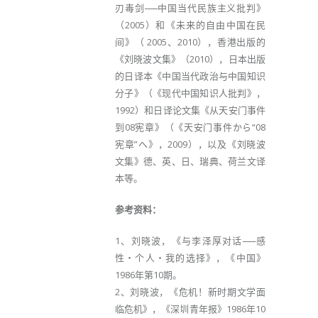
刃毒剑──中国当代民族主义批判》
（2005）和《未来的自由中国在民
间》（ 2005、2010），香港出版的
《刘晓波文集》（2010），日本出版
的日译本《中国当代政治与中国知识
分子》（《现代中国知识人批判》，
1992）和日译论文集《从天安门事件
到08宪章》（《天安门事件から“08
宪章”へ》，2009），以及《刘晓波
文集》德、英、日、瑞典、荷兰文译
本等。
参考资料：
1、刘晓波，《与李泽厚对话──感
性‧个人‧我的选择》，《中国》
1986年第10期。
2、刘晓波，《危机！新时期文学面
临危机》，《深圳青年报》1986年10