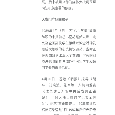
案，后来被用来作为媒体大批判甚至
司法机关定罪的依据。
天安门广场四君子
1989年4月15日，因“八六学潮”被迫
辞职的中共前总书记胡耀邦去世，北
京及全国高校学生相继以悼念活动发
展成大规模的街头抗议运动，当时正
在美国哥伦比亚大学做访问学者的刘
晓波也随即参与海外中国留学生和访
问学者的声援活动。
4月20日，香港《明报》报导《胡
平、刘晓波、陈军等十人共同发表
《改革建言》促中共反省纠正错
误》：“对大陆目前的学运表示关
注”，要求“重新审查…… 1983年清除
精神污染运动”和“1987年反资产阶级