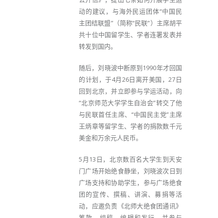
动的建议，与海外民运团体“中国民
主团结联盟”（简称“民联”）主席胡平
共十位中国留学生、学者连署发表并
转发到国内。
随后，刘晓波中断原到1990年才回国
的计划，于4月26日离开美国，27日
回到北京，并立即参与学运活动，向
“北京师范大学学生自治会”转交了他
与民联首任主席、“中国民主党”主席
王炳章等留学生、学者的捐款数千元
美金和万余元人民币。
5月13日，北京数百名大学生到天安
门广场开始绝食静坐，刘晓波次日到
广场支持和协助学生，参与广场绝食
团的宣传、撰稿、讲演、募捐等活
动，应邀负责《北师大绝食团通讯》
筹款、组稿、编辑和发行，并参与