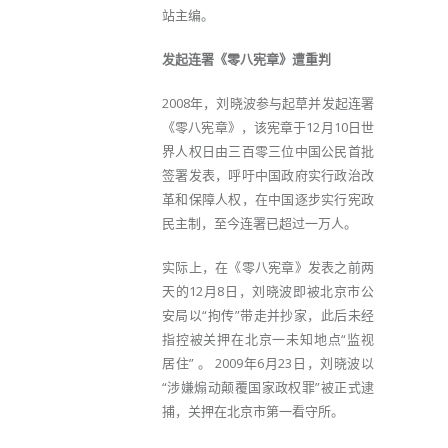
站主编。
发起连署《零八宪章》遭重判
2008年，刘晓波参与起草并发起连署
《零八宪章》，该宪章于12月10日世
界人权日由三百零三位中国公民首批
签署发表，呼吁中国政府实行政治改
革和保障人权，在中国逐步实行宪政
民主制，至今连署已超过一万人。
实际上，在《零八宪章》发表之前两
天的12月8日，刘晓波即被北京市公
安局以“拘传”带走并抄家，此后未经
指控被关押在北京一未知地点“监视
居住” 。 2009年6月23日，刘晓波以
“涉嫌煽动颠覆国家政权罪”被正式逮
捕，关押在北京市第一看守所。