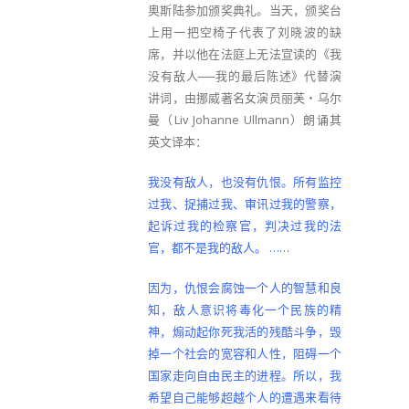
奥斯陆参加颁奖典礼。当天，颁奖台
上用一把空椅子代表了刘晓波的缺
席，并以他在法庭上无法宣读的《我
没有敌人──我的最后陈述》代替演
讲词，由挪威著名女演员丽芙‧乌尔
曼（Liv Johanne Ullmann）朗诵其
英文译本：
我没有敌人，也没有仇恨。所有监控
过我、捉捕过我、审讯过我的警察，
起诉过我的检察官，判决过我的法
官，都不是我的敌人。 ……
因为，仇恨会腐蚀一个人的智慧和良
知，敌人意识将毒化一个民族的精
神，煽动起你死我活的残酷斗争，毁
掉一个社会的宽容和人性，阻碍一个
国家走向自由民主的进程。所以，我
希望自己能够超越个人的遭遇来看待