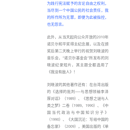
为践行宪法赋予的言论自由之权利，
当尽到一个中国公民的社会责任，我
的所作所为无罪，即便为此被指控，
也无怨言。
此外，从当天起向公众开放的2010年
诺贝尔和平奖得主纪念展，以及在颁
奖后第二天晚上举行的祝贺刘晓波的
音乐会，“诺贝尔基金会”所发布的刘
晓波纪录短片，其主题全都选用了
《我没有敌人》！
刘晓波的其他著作还有：在台湾出版
的《选择的批判──与思想领袖李泽
厚对话》（1989）、《思想之谜与人
类之梦》二卷（1989、1990）、《中
国当代政治与中国知识分子》
（1990）、《大国沉沦：写给中国的
备忘录》（2009），美国出版的《单