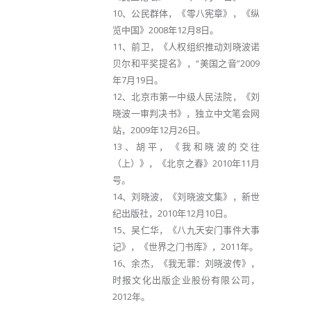
10、公民群体，《零八宪章》，《纵
览中国》2008年12月8日。
11、前卫，《人权组织推动刘晓波诺
贝尔和平奖提名》，“美国之音”2009
年7月19日。
12、北京市第一中级人民法院，《刘
晓波一审判决书》，独立中文笔会网
站，2009年12月26日。
13、胡平，《我和晓波的交往
（上）》，《北京之春》2010年11月
号。
14、刘晓波，《刘晓波文集》，新世
纪出版社，2010年12月10日。
15、吴仁华，《八九天安门事件大事
记》，《世界之门书库》，2011年。
16、余杰，《我无罪：刘晓波传》，
时报文化出版企业股份有限公司，
2012年。