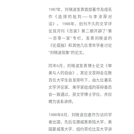
1987年，刘晓波发表首部著作及成名
作《选择的批判──与李泽厚对
话》。 1988年，创刊不久的文学评
论双月刊《百家》第二期开辟了“第
一百零一家”专栏，发表刘晓波的
《论孤独》和其他几位青年学者讨论
“刘晓波现象”的论文。
同年6月，刘晓波发表博士论文《审
美与人的自由》，其论文答辩会在数
百位大学生自发旁听下，由九位著名
文学评论家、美学家组成的答辩委员
会一致通过，获文学博士学位，并应
聘为该系讲师。
1988年8月，刘晓波应邀作为访问学
者出国，先后在挪威奥斯陆大学、美
国夏威夷大学、纽约哥伦比亚大学讲