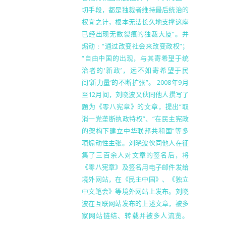
切手段，都是独裁者维持最后统治的
权宜之计，根本无法长久地支撑这座
已经出现无数裂痕的独裁大厦”。并
煽动﹕“通过改变社会来改变政权”；
“自由中国的出现，与其寄希望于统
治者的‘新政’，远不如寄希望于民
间‘新力量’的不断扩张”。 2008年9月
至12月间，刘晓波又伙同他人撰写了
题为《零八宪章》的文章，提出“取
消一党垄断执政特权”、“在民主宪政
的架构下建立中华联邦共和国”等多
项煽动性主张。刘晓波伙同他人在征
集了三百余人对文章的签名后，将
《零八宪章》及签名用电子邮件发给
境外网站，在《民主中国》、《独立
中文笔会》等境外网站上发布。刘晓
波在互联网站发布的上述文章，被多
家网站链结、转载并被多人流览。