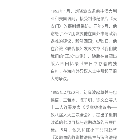
1993年1月，刘晓波应邀前往澳大利
亚和美国访问，接受制作纪录片《天
安门》的摄制组采访。同年5月，他
谢绝了不少朋友要他在国外申请政治
避难的建议，毅然回国；6月5日，他
在台湾《联合报》发表文章《我们被
我们的“正义”击倒》，随后在台湾出
版六四回忆录《末日幸存者的独
白》，在海内外异议人士中引起了很
大的争议。
1995年2月20日，刘晓波起草并与包
遵信、王若水、陈子明、徐文立等共
十二人连署发表《反腐败建议书──
致八届人大三次全会》，提出了近期
改革的七项目标与远期改革的五项目
标。 5月，他又和陈小平共同起草
《汲取血的教训推进民主与法治进程