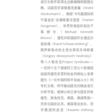
诺贝尔和平奖得主达赖喇嘛和图图主
教、法国哲学家格鲁克斯曼（André
Glucksmann）、美国“卡内基国际和
平基金会”总裁格雷戈里恩（Vartan
Gregorian）、世界贸易组织前总干
事穆尔（Michael Kenneth
Moore）、捷克共和国前外长施瓦尔
兹伯格（Karel Schwarzenberg）、
俄罗斯联合民主党主席亚夫林斯基
（Grigory Alexeyevich Yavlinsky）
等八人联名在Project Syndicate──
一百四十五个国家的三百九十家报纸
组成的捷克非营利协会的网站上发表
题为《一位中国的和平自由斗士》的
专栏文章，呼吁推动提名刘晓波诺贝
尔和平奖。相继公布已参与提名的有
捷克、斯洛伐克、美国、挪威等国一
百多位国会议员，美国笔会会长、哲
学教授阿皮亚（Kwame Anthony