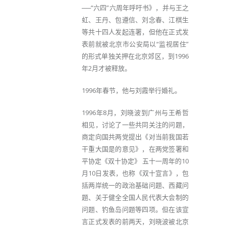
──“六四”六周年呼吁书》，并与王之
虹、王丹、包遵信、刘念春、江棋生
等共十四人发起连署，但他在正式发
表前就被北京市公安局以“监视居住”
的形式单独关押在北京郊区，到1996
年2月才被释放。
1996年春节，他与刘霞举行婚礼。
1996年8月，刘晓波到广州与王希哲
相见，讨论了一些共同关注的问题，
商定向国共两党提出《对当前我国若
干重大国是的意见》，在两党签署和
平协定《双十协定》 五十一周年的10
月10日发表，也称《双十宣言》，包
括两岸统一的政治基础问题、西藏问
题、关于健全全国人民代表大会制的
问题、钓鱼岛问题等四项。但在该宣
言正式发表的前两天，刘晓波被北京