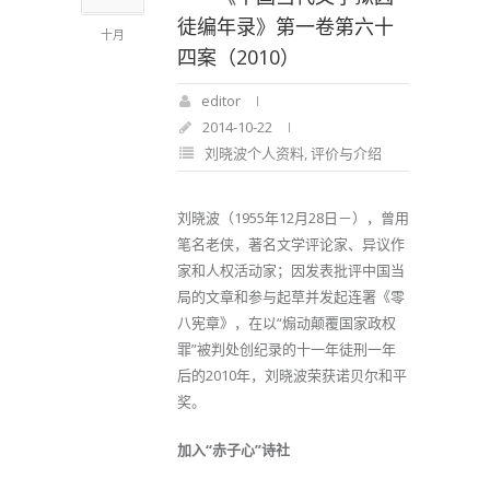
徒编年录》第一卷第六十
十月
四案（2010）
editor
2014-10-22
刘晓波个人资料
,
评价与介绍
刘晓波（1955年12月28日－），曾用
笔名老侠，著名文学评论家、异议作
家和人权活动家；因发表批评中国当
局的文章和参与起草并发起连署《零
八宪章》，在以“煽动颠覆国家政权
罪”被判处创纪录的十一年徒刑一年
后的2010年，刘晓波荣获诺贝尔和平
奖。
加入“赤子心”诗社