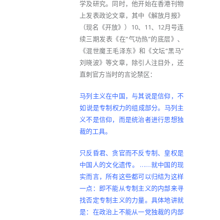
学及研究。同时，他开始在香港刊物
上发表政论文章，其中《解放月报》
（现名《开放》）10、11、12月号连
续三期发表《在“气功热”的底层》、
《混世魔王毛泽东》和《文坛“黑马”
刘晓波》等文章，除引人注目外，还
直刺官方当时的言论禁区：
马列主义在中国，与其说是信仰，不
如​​说是专制权力的组成部分。马列主
义不是信仰，而是统治者进行思想独
裁的工具。
只反昏君、贪官而不反专制、皇权是
中国人的文化遗传。 ……就中国的现
实而言，所有这些都可以归结为这样
一点：即不能从专制主义的内部来寻
找否定专制主义的力量。具体地讲就
是：在政治上不能从一党独裁的内部