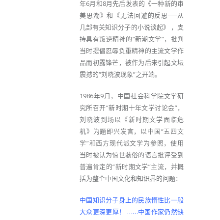
年6月和8月先后发表的《一种新的审
美思潮》和《无法回避的反思──从
几部有关知识分子的小说谈起》 ，支
持具有叛逆精神的“新潮文学”，批判
当时提倡忍辱负重精神的主流文学作
品而初露锋芒，被作为后来引起文坛
震撼的“刘晓波现象”之开端。
1986年9月，中国社会科学院文学研
究所召开“新时期十年文学讨论会”，
刘晓波到场以《新时期文学面临危
机》为题即兴发言，以中国“五四文
学”和西方现代派文学为参照，使用
当时被认为惊世骇俗的语言批评受到
普遍肯定的“新时期文学”主流，并概
括为整个中国文化和知识界的问题：
中国知识分子身上的民族惰性比一般
大众更深更厚！ ……中国作家仍然缺