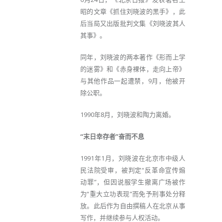
昭的文章《抓住刘晓波的黑手》，此
后当局又出版批判文集《刘晓波其人
其事》。
同年，刘晓波的两本著作《形而上学
的迷雾》和《赤身裸体，走向上帝》
与其他作品一起遭禁，9月，他被开
除公职。
1990年8月，刘晓波和陶力离婚。
“末日幸存者”奋而不息
1991年1月，刘晓波在北京市中级人
民法院受审，被判定“反革命宣传煽
动罪”，但因说服学生撤离广场被作
为“重大立功表现”而免予刑事处分释
放。此后作为自由撰稿人在北京从事
写作，并继续参与人权活动。