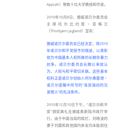
Appiah）等数十位大学教授和作家。
2010年10月8日，挪威诺贝尔委员会
主席托尔比约恩‧亚格兰
（Thorbjørn Jagland）宣布：
挪威诺贝尔委员会已经决定，将2010
年诺贝尔和平奖授予刘晓波，以表彰
他为中国基本人权所做的长期非暴力
抗争。诺贝尔委员会长期以来就认
为，人权与和平密切关联。这些基本
权利正是诺贝尔创始人阿尔弗雷德‧
诺贝尔遗嘱中所写的“各民族间的兄
弟情义”的先决条件。
2010年12月10日下午，“诺贝尔和平
奖”颁奖典礼在挪威奥斯陆市政厅举
行，由于中国当局的阻拦，刘晓波的
妻子刘霞和其他国内亲友均未能前往