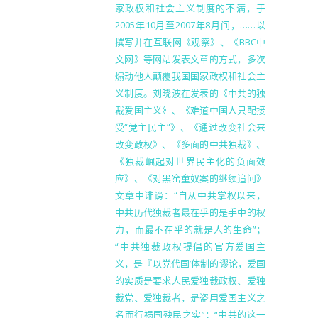
家政权和社会主义制度的不满，于
2005年10月至2007年8月间，……以
撰写并在互联网《观察》、《BBC中
文网》等网站发表文章的方式，多次
煽动他人颠覆我国国家政权和社会主
义制度。刘晓波在发表的《中共的独
裁爱国主义》、《难道中国人只配接
受“党主民主”》、《通过改变社会来
改变政权》、《多面的中共独裁》、
《独裁崛起对世界民主化的负面效
应》、《对黑窑童奴案的继续追问》
文章中诽谤：“自从中共掌权以来，
中共历代独裁者最在乎的是手中的权
力，而最不在乎的就是人的生命”；
“中共独裁政权提倡的官方爱国主
义，是『以党代国’体制的谬论，爱国
的实质是要求人民爱独裁政权、爱独
裁党、爱独裁者，是盗用爱国主义之
名而行祸国殃民之实”；“中共的这一