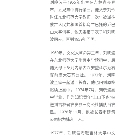
刘晓波于1955年出生在吉林省长春
市，五兄弟中排行第三。他父亲刘伶
时任东北师范大学教师，次年被派往
蒙古人民共和国首都乌兰巴托的乔巴
山大学讲学，他夫妻带了次子和刘晓
波同去，直到1959年回国。
1969年，文化大革命第三年，刘晓波
在东北师范大学附属中学读初中，后
随父母下乡到内蒙古兴安盟科尔沁右
翼前旗大石寨公社。 1973年，刘晓
波全家一起返回长春，他也回到原校
继续上高中。 1974年7月，刘晓波高
中毕业，作为知识青年“上山下乡”被
送到吉林省农安县三岗公社插队当农
民。 1976年11月，他被长春市建筑
公司招为抹灰工人。
1977年，刘晓波考取吉林大学中文