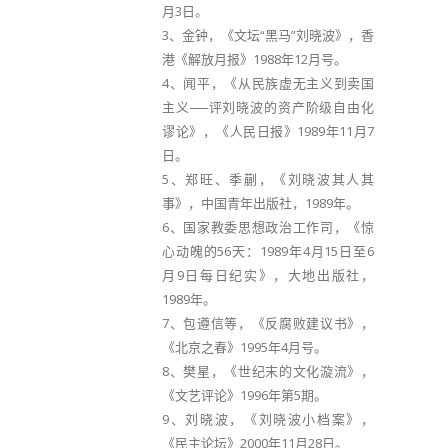
月3日。
3、金钟，《文坛“黑马”刘晓波》，香
港《解放月报》1988年12月号。
4、闻平，《从民族虚无主义到卖国
主义──评刘晓波的资产阶级自由化
谬论》，《人民日报》1989年11月7
日。
5、郑旺、季蒯，《刘晓波其人其
事》，中国青年出版社，1989年。
6、国家教委思想政治工作司，《惊
心动魄的56天：1989年4月15日至6
月9日每日纪实》，大地出版社，
1989年。
7、包遵信等，《反腐败建议书》，
《北京之春》1995年4月号。
8、樊星，《世纪末的文化漩流》，
《文艺评论》1996年第5期。
9、刘晓波，《刘晓波小档案》，
《民主论坛》2000年11月28日。