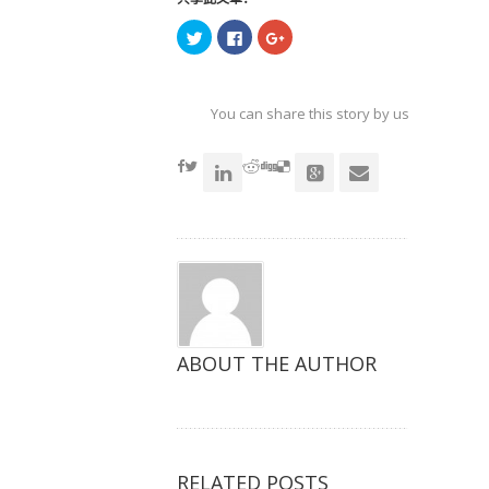
点
点
点
击
击
击
以
以
以
在
在
在
Twitter
Facebook
Google+
上
上
上
共
共
共
You can share this story by using your soc
享
享
享
（在
（在
（在
accoun
新
新
新
窗
窗
窗
口
口
口
中
中
中
打
打
打
开）
开）
开）
ABOUT THE AUTHOR
RELATED POSTS