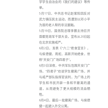
学学生自治会的《我们的建议》等传
单。
5月17日，中共总书记赵紫阳因反对
武力镇压民主运动，而遭到以邓小平
为首的老人帮的非法罢黜。
5月19日，国务院总理李鹏主持召开
首都党政军干部大会，宣布从20日起
在北京实施戒严。
6月2日，发表《“六二”绝食宣言》，
与侯德健、周舵、高新开始绝食，世
称“天安门广场四君子”。
6月3日深夜，中共军队包围天安门广
场，“四君子”劝说学生撤离广场，并
与戒严部队指挥官谈判，为广场上的
学生和市民开辟一条和平撤离的通
道，从而避免了更大规模的流血牺
牲。
6月4日，最后一批撤离广场，与侯德
健一起避入外交公寓。