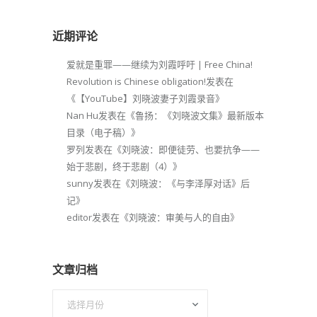
近期评论
爱就是重罪——继续为刘霞呼吁 | Free China!
Revolution is Chinese obligation!
发表在
《
【YouTube】刘晓波妻子刘霞录音
》
Nan Hu
发表在《
鲁扬：《刘晓波文集》最新版本
目录（电子稿）
》
罗列
发表在《
刘晓波：即便徒劳、也要抗争——
始于悲剧，终于悲剧（4）
》
sunny
发表在《
刘晓波：《与李泽厚对话》后
记
》
editor
发表在《
刘晓波：审美与人的自由
》
文章归档
文
章