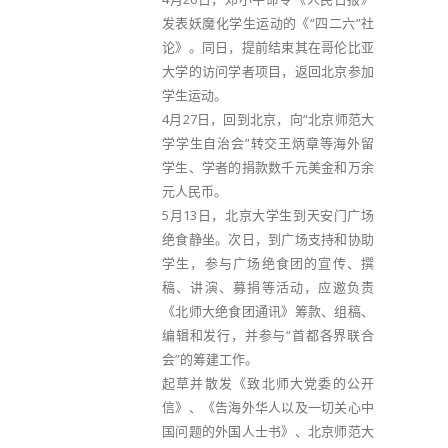
发表妖魔化学生运动的《“四二六”社
论》。同日，提前结束其在哥伦比亚
大学的访问学者项目，返回北京参加
学生运动。
4月27日，回到北京，向“北京师范大
学学生自治会”转交王炳章等海外留
学生、学者的捐款数千元美金和万余
元人民币。
5月13日，北京大学生到天安门广场
绝食静坐。次日，到广场支持和协助
学生，参与广场绝食团的宣传、撰
稿、讲演、募捐等活动，应邀负责
《北师大绝食团通讯》筹款、组稿、
编辑和发行，并参与“首都各界联合
会”的筹建工作。
起草并散发《致北师大党委的公开
信》、《告海外华人以及一切关心中
国问题的外国人士书》、北京师范大