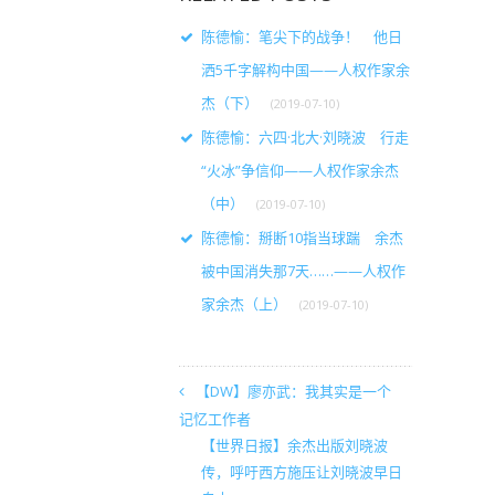
陈德愉：笔尖下的战争！ 他日
洒5千字解构中国——人权作家余
杰（下）
(2019-07-10)
陈德愉：六四·北大·刘晓波 行走
“火冰”争信仰——人权作家余杰
（中）
(2019-07-10)
陈德愉：掰断10指当球踹 余杰
被中国消失那7天……——人权作
家余杰（上）
(2019-07-10)
【DW】廖亦武：我其实是一个
记忆工作者
【世界日报】余杰出版刘晓波
传，呼吁西方施压让刘晓波早日