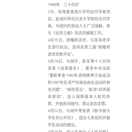
1989年 三十四岁
2月，结束夏威夷大学的访问学者项
目，赴纽约哥伦比亚大学担任访问学
者。与纽约的民运人士广泛接触，参
与《北京之春》杂志的编辑工作。
4月15日，胡耀邦去世，引发各地学
生游行抗议。连续发表三篇“胡耀邦
逝世现象评论”。
4月18日，与胡平、陈军等十人共同
发表《改革建言》，要求中共当局
“重新审查1983年清除精神污染运动
和1987年反资产阶级自由化运动的有
关问题”、“修改宪法”、取消“四项基
本原则”、加入保障基本人权的条
款、开放民间报刊、禁止因言定罪。
4月22日，与胡平等发表《致中国大
学生的公开信》，提出七条如何开展
学生运动的建议。
4月26日，邓小平命令《人民日报》