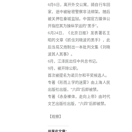
6月6日，离开外交公寓，骑自行车回
家，途中被秘密警察非法绑架。随后
被关押在秦城监狱。中国官方媒体公
开指控其为操纵学运的“黑手”。
6月24日，《北京日报》发表署名王
昭的文章《抓住刘晓波的黑手》，此
后当局又炮制出一本批判文集《刘晓
波其人其事》。
6月，江泽民出任中共总书记。
9月，被开除公职。
首次被提名为诺贝尔和平奖候选人。
专著《形而上学的迷雾》由上海人民
出版社出版，“六四”后即被禁。
专著《赤身裸体，走向上帝》由时代
文艺出版社出版，“六四”后即被禁。
【观察】
共享此文章：