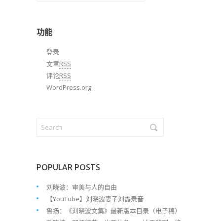
归
档
功能
登录
文章
RSS
评论
RSS
WordPress.org
POPULAR POSTS
刘晓波：审美与人的自由
【YouTube】刘晓波妻子刘霞录音
鲁扬：《刘晓波文集》最新版本目录（电子稿）