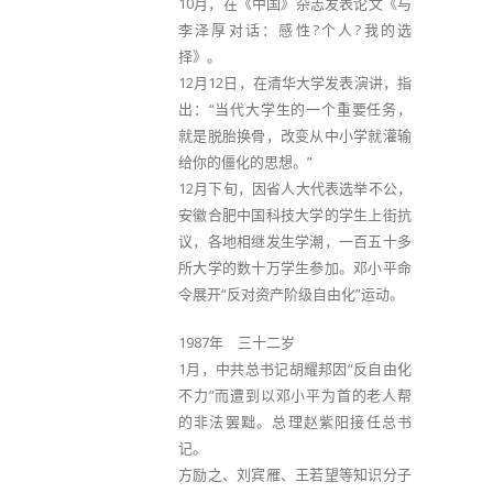
10月，在《中国》杂志发表论文《与
李泽厚对话：感性?个人?我的选
择》。
12月12日，在清华大学发表演讲，指
出：“当代大学生的一个重要任务，
就是脱胎换骨，改变从中小学就灌输
给你的僵化的思想。”
12月下旬，因省人大代表选举不公，
安徽合肥中国科技大学的学生上街抗
议，各地相继发生学潮，一百五十多
所大学的数十万学生参加。邓小平命
令展开“反对资产阶级自由化”运动。
1987年 三十二岁
1月，中共总书记胡耀邦因“反自由化
不力”而遭到以邓小平为首的老人帮
的非法罢黜。总理赵紫阳接任总书
记。
方励之、刘宾雁、王若望等知识分子