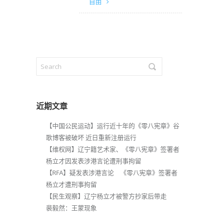
自由
近期文章
【中国公民运动】运行近十年的《零八宪章》谷
歌博客被破坏 近日重新注册运行
【维权网】辽宁籍艺术家、《零八宪章》签署者
杨立才因发表涉港言论遭刑事拘留
【RFA】疑发表涉港言论 《零八宪章》签署者
杨立才遭刑事拘留
【民生观察】辽宁杨立才被警方抄家后带走
裴毅然：王蒙现象