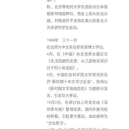
秋，北京等地的大学生因反对日本首
相参拜靖国神社，而走上街头抗议示
威。刘晓波并不支持此类以民族主义
为诉求的学生运动。
1986年 三十一岁
在北师大中文系在职攻读博士学位。
4月，在《中国》杂志发表长篇论文
《无法回避的反思：从几部有关知识
分子的小说谈起》。
9月，中国社会科学院文学研究所召
开“新时期十年文学讨论会”，到场以
《新时期文学面临危机》为题即兴发
言，引发巨大争议。
10月3日，在研讨会上的发言由《深
圳青年报》整理发表，国内外报刊纷
纷转载，引起更大轰动，由此被称为
“文坛黑马”。