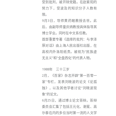
受到批判，被开除党籍。在赵紫阳的
努力下，受波及的知识分子人数有
限。
9月3日，导师黄药眠教授去世。此
后，由副导师童庆炳教授具体指导其
博士学业。同时在中文系任教。
首部重要专著《选择的批判：与李泽
厚对话》由上海人民出版社出版，在
高校内外洛阳纸贵。被视为“民族虚
无主义”和“全盘西化”的代表人物。
1988年 三十三岁
2月，《百家》杂志开辟“第一百零一
家”专栏，发表刘晓波的论文《论孤
独》，以及其他学者讨论“刘晓波现
象”的论文。
6月25日，通过博士论文答辩。答辩
委员会汇集了包括王元化、谢冕、高
尔泰在内的多位当时第一流的人文学