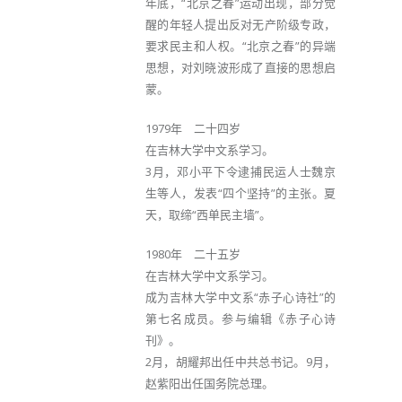
年底，“北京之春”运动出现，部分觉
醒的年轻人提出反对无产阶级专政，
要求民主和人权。“北京之春”的异端
思想，对刘晓波形成了直接的思想启
蒙。
1979年 二十四岁
在吉林大学中文系学习。
3月，邓小平下令逮捕民运人士魏京
生等人，发表“四个坚持”的主张。夏
天，取缔“西单民主墙”。
1980年 二十五岁
在吉林大学中文系学习。
成为吉林大学中文系“赤子心诗社”的
第七名成员。参与编辑《赤子心诗
刊》。
2月，胡耀邦出任中共总书记。9月，
赵紫阳出任国务院总理。