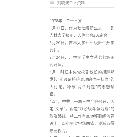
刘晓波个人资料
1978年 二十三岁
3月13日，作为七七级新生之一，到
吉林大学报到，入住七舍202宿舍。
3月20日，吉林大学七七级新生开学
典礼。
3月24日，吉林大学中文系七七级正
式开课。
5月，时任中央党校副校长的胡耀邦
发起“实践是检验真理的惟一标准”的
大讨论，冲破“两个凡是”的思想禁
锢。
12月，中共十一届三中全会召开，否
定“文革”，否定“以阶级斗争为纲”的
政治路线，将工作重点转移到经济建
设上。邓小平架空华国锋，逐渐取得
最高权力。