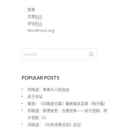
登录
文章
RSS
评论
RSS
WordPress.org
POPULAR POSTS
刘晓波：审美与人的自由
关于本站
鲁扬：《刘晓波文集》最新版本目录（电子稿）
刘晓波：即便徒劳、也要抗争——始于悲剧，终
于悲剧（4）
刘晓波：《与李泽厚对话》后记