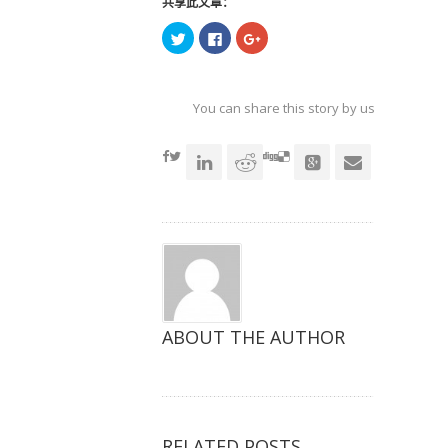
共享此文章：
点
点
点
击
击
击
以
以
以
在
在
在
Twitter
Facebook
Google+
上
上
上
共
共
共
You can share this story by using your soc
享
享
享
（在
（在
（在
accoun
新
新
新
窗
窗
窗
口
口
口
中
中
中
打
打
打
开）
开）
开）
ABOUT THE AUTHOR
RELATED POSTS