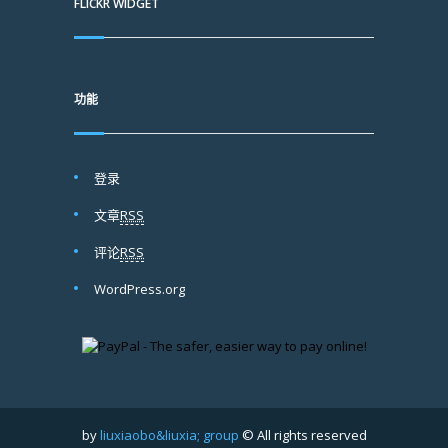
FLICKR WIDGET
功能
登录
文章
RSS
评论
RSS
WordPress.org
by
liuxiaobo&liuxia; group
© All rights reserved