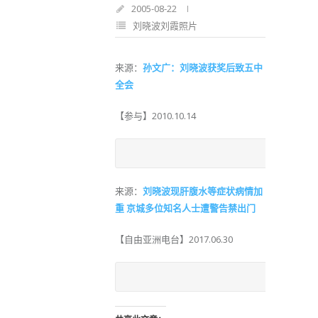
2005-08-22
刘晓波刘霞照片
来源：
孙文广：刘晓波获奖后致五中
全会
【参与】2010.10.14
2005年
来源：
刘晓波现肝腹水等症状病情加
重 京城多位知名人士遭警告禁出门
【自由亚洲电台】2017.06.30