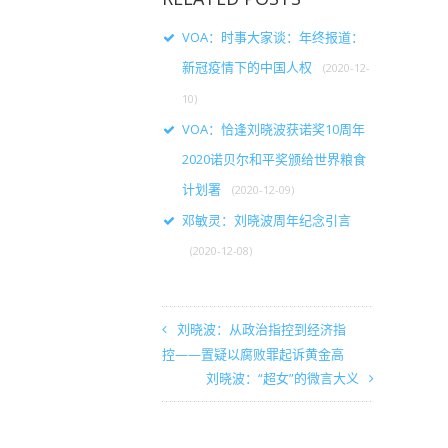
VOA：时事大家谈：年终报道：
新冠疫情下的中国人权
(2020-12-
10)
VOA：恰逢刘晓波获诺奖10周年
2020诺贝尔和平奖颁给世界粮食
计划署
(2020-12-09)
邓敏灵：刘晓波周年纪念引言
(2020-12-08)
刘晓波：从政治指控到经济指
控——置疑以腐败罪起诉黄金高
刘晓波：“超女”的微言大义