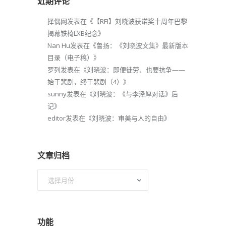
近期评论
择偶网
发表在《
【RFI】刘晓波获诺奖十周年巴黎
揭幕铁椅LXB纪念
》
Nan Hu
发表在《
鲁扬：《刘晓波文集》最新版本
目录（电子稿）
》
罗列
发表在《
刘晓波：即便徒劳、也要抗争——
始于悲剧，终于悲剧（4）
》
sunny
发表在《
刘晓波：《与李泽厚对话》后
记
》
editor
发表在《
刘晓波：审美与人的自由
》
文章归档
文
章
归
档
功能