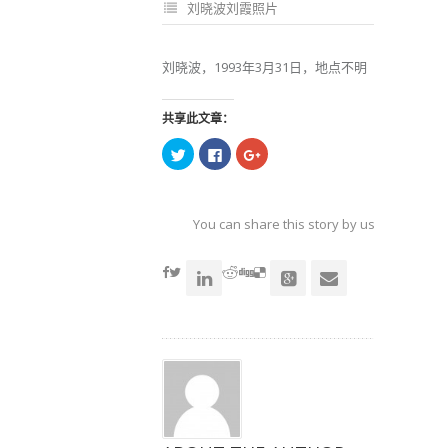
刘晓波刘霞照片
刘晓波，1993年3月31日，地点不明
共享此文章：
点
点
点
击
击
击
以
以
以
在
在
在
Twitter
Facebook
Google+
上
上
上
共
共
共
You can share this story by using your soc
享
享
享
（在
（在
（在
accoun
新
新
新
窗
窗
窗
口
口
口
中
中
中
打
打
打
开）
开）
开）