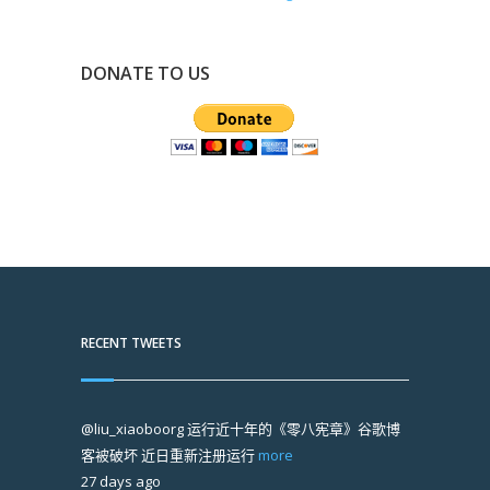
DONATE TO US
RECENT TWEETS
@liu_xiaoboorg
运行近十年的《零八宪章》谷歌博
客被破坏 近日重新注册运行
more
27 days ago