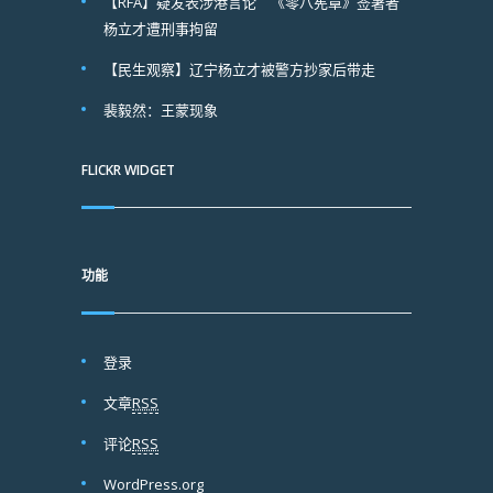
【RFA】疑发表涉港言论 《零八宪章》签署者
杨立才遭刑事拘留
【民生观察】辽宁杨立才被警方抄家后带走
裴毅然：王蒙现象
FLICKR WIDGET
功能
登录
文章
RSS
评论
RSS
WordPress.org