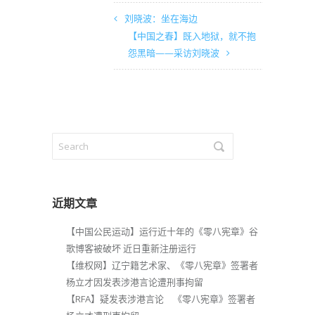
刘晓波：坐在海边
【中国之春】既入地狱，就不抱
怨黑暗——采访刘晓波
近期文章
【中国公民运动】运行近十年的《零八宪章》谷
歌博客被破坏 近日重新注册运行
【维权网】辽宁籍艺术家、《零八宪章》签署者
杨立才因发表涉港言论遭刑事拘留
【RFA】疑发表涉港言论 《零八宪章》签署者