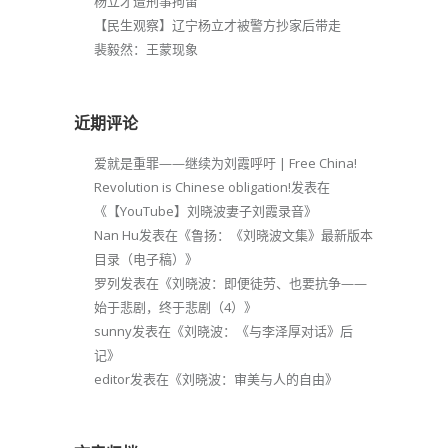
杨立才遭刑事拘留
【民生观察】辽宁杨立才被警方抄家后带走
裴毅然：王蒙现象
近期评论
爱就是重罪——继续为刘霞呼吁 | Free China!
Revolution is Chinese obligation!
发表在
《
【YouTube】刘晓波妻子刘霞录音
》
Nan Hu
发表在《
鲁扬：《刘晓波文集》最新版本
目录（电子稿）
》
罗列
发表在《
刘晓波：即便徒劳、也要抗争——
始于悲剧，终于悲剧（4）
》
sunny
发表在《
刘晓波：《与李泽厚对话》后
记
》
editor
发表在《
刘晓波：审美与人的自由
》