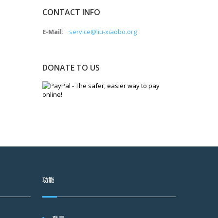
CONTACT INFO
E-Mail:
service@liu-xiaobo.org
DONATE TO US
功能