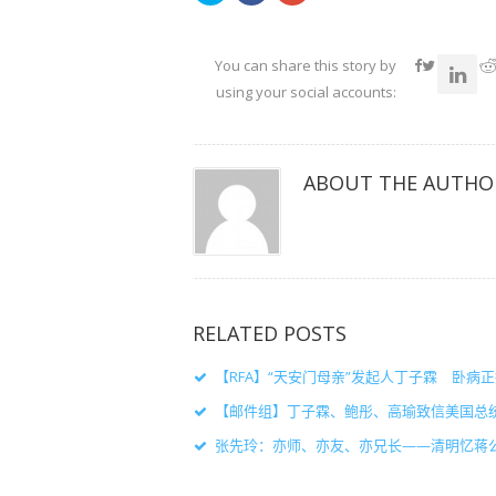
以
以
以
在
在
在
Twitter
Facebook
Google+
上
上
上
共
共
共
You can share this story by
享
享
享
（在
（在
（在
using your social accounts:
新
新
新
窗
窗
窗
口
口
口
中
中
中
打
打
打
开）
开）
开）
ABOUT THE AUTHO
RELATED POSTS
【RFA】“天安门母亲”发起人丁子霖 卧病
【邮件组】丁子霖、鲍彤、高瑜致信美国总
张先玲：亦师、亦友、亦兄长——清明忆蒋