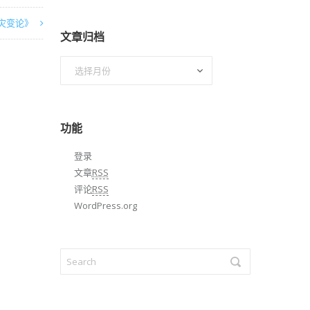
灾变论》
文章归档
文
章
归
档
功能
登录
文章
RSS
评论
RSS
WordPress.org