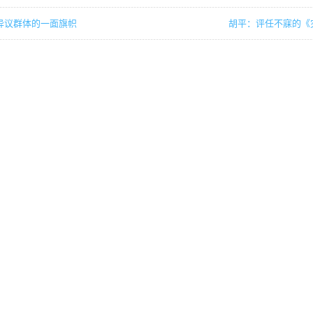
异议群体的一面旗帜
胡平：评任不寐的《