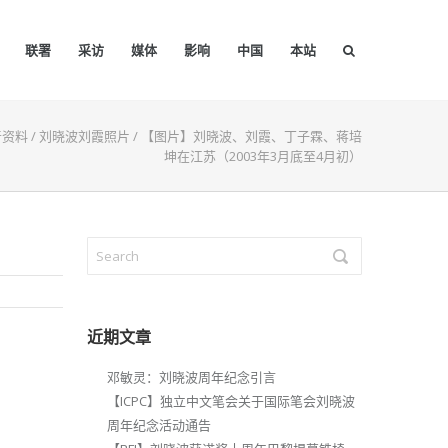
联署
采访
媒体
影响
中国
本站
音资料
/
刘晓波刘霞照片
/
【图片】刘晓波、刘霞、丁子霖、蒋培
坤在江苏（2003年3月底至4月初）
近期文章
邓敏灵：刘晓波周年纪念引言
【ICPC】独立中文笔会关于国际笔会刘晓波
周年纪念活动通告