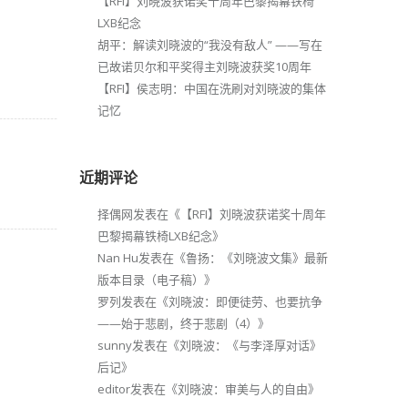
【RFI】刘晓波获诺奖十周年巴黎揭幕铁椅
LXB纪念
胡平：解读刘晓波的“我没有敌人” ——写在
已故诺贝尔和平奖得主刘晓波获奖10周年
【RFI】侯志明：中国在洗刷对刘晓波的集体
记忆
近期评论
择偶网
发表在《
【RFI】刘晓波获诺奖十周年
巴黎揭幕铁椅LXB纪念
》
Nan Hu
发表在《
鲁扬：《刘晓波文集》最新
版本目录（电子稿）
》
罗列
发表在《
刘晓波：即便徒劳、也要抗争
——始于悲剧，终于悲剧（4）
》
sunny
发表在《
刘晓波：《与李泽厚对话》
后记
》
editor
发表在《
刘晓波：审美与人的自由
》