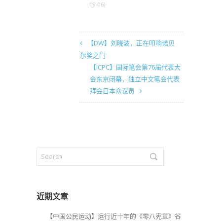
09-06)
【DW】刘晓波，正在叩响诺贝
尔奖之门
【ICPC】国际笔会第76届代表大
会东京闭幕，独立中文笔会代表
拜会日本众议员
近期文章
【中国公民运动】运行近十年的《零八宪章》谷