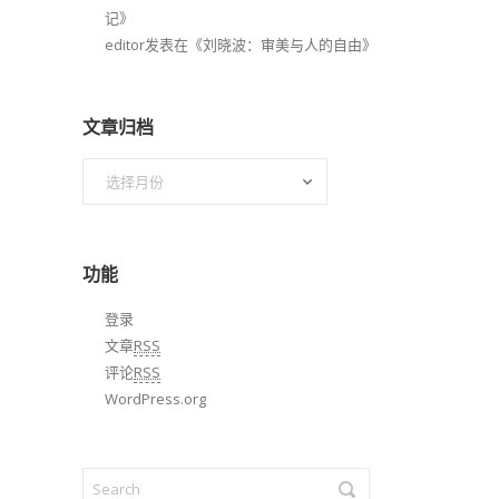
记
》
editor
发表在《
刘晓波：审美与人的自由
》
文章归档
文
章
归
档
功能
登录
文章
RSS
评论
RSS
WordPress.org