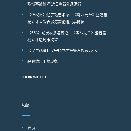
歌博客被破坏 近日重新注册运行
【维权网】辽宁籍艺术家、《零八宪章》签署者
杨立才因发表涉港言论遭刑事拘留
【RFA】疑发表涉港言论 《零八宪章》签署者
杨立才遭刑事拘留
【民生观察】辽宁杨立才被警方抄家后带走
裴毅然：王蒙现象
FLICKR WIDGET
功能
登录