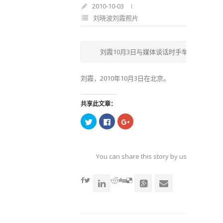
2010-10-03
刘晓波刘霞照片
刘霞10月3日与媒体谈话时手举刘晓波照片 
刘霞，2010年10月3日在北京。
共享此文章：
点
点
点
击
击
击
以
以
以
在
在
在
Twitter
Facebook
Google+
上
上
上
共
共
共
You can share this story by using your soc
享
享
享
（在
（在
（在
accoun
新
新
新
窗
窗
窗
口
口
口
中
中
中
打
打
打
开）
开）
开）