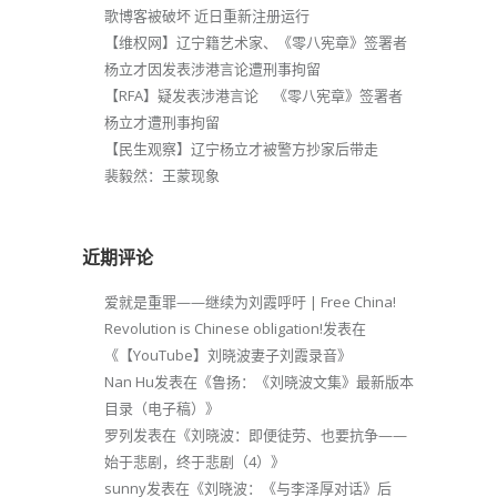
歌博客被破坏 近日重新注册运行
【维权网】辽宁籍艺术家、《零八宪章》签署者
杨立才因发表涉港言论遭刑事拘留
【RFA】疑发表涉港言论 《零八宪章》签署者
杨立才遭刑事拘留
【民生观察】辽宁杨立才被警方抄家后带走
裴毅然：王蒙现象
近期评论
爱就是重罪——继续为刘霞呼吁 | Free China!
Revolution is Chinese obligation!
发表在
《
【YouTube】刘晓波妻子刘霞录音
》
Nan Hu
发表在《
鲁扬：《刘晓波文集》最新版本
目录（电子稿）
》
罗列
发表在《
刘晓波：即便徒劳、也要抗争——
始于悲剧，终于悲剧（4）
》
sunny
发表在《
刘晓波：《与李泽厚对话》后