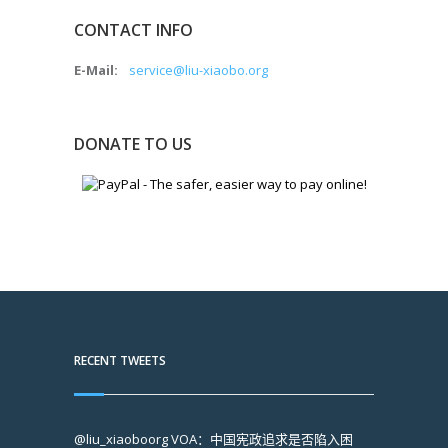
CONTACT INFO
E-Mail:
service@liu-xiaobo.org
DONATE TO US
RECENT TWEETS
@liu_xiaoboorg
VOA：中国宪政追求是否陷入困