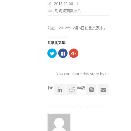
2012-12-06
刘晓波刘霞照片
刘霞，2012年12月6日在北京家中。
共享此文章：
点
点
点
击
击
击
以
以
以
在
在
在
Twitter
Facebook
Google+
上
上
上
共
共
共
You can share this story by using your soc
享
享
享
（在
（在
（在
accoun
新
新
新
窗
窗
窗
口
口
口
中
中
中
打
打
打
开）
开）
开）