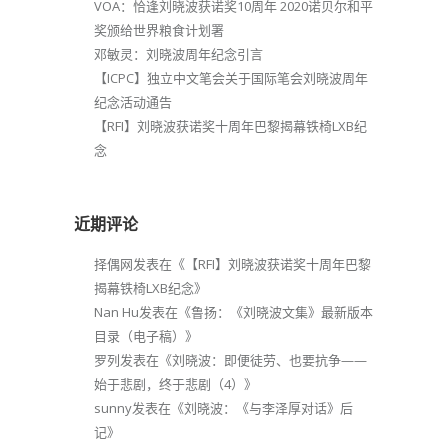
VOA：恰逢刘晓波获诺奖10周年 2020诺贝尔和平
奖颁给世界粮食计划署
邓敏灵：刘晓波周年纪念引言
【ICPC】独立中文笔会关于国际笔会刘晓波周年
纪念活动通告
【RFI】刘晓波获诺奖十周年巴黎揭幕铁椅LXB纪
念
近期评论
择偶网
发表在《
【RFI】刘晓波获诺奖十周年巴黎
揭幕铁椅LXB纪念
》
Nan Hu
发表在《
鲁扬：《刘晓波文集》最新版本
目录（电子稿）
》
罗列
发表在《
刘晓波：即便徒劳、也要抗争——
始于悲剧，终于悲剧（4）
》
sunny
发表在《
刘晓波：《与李泽厚对话》后
记
》