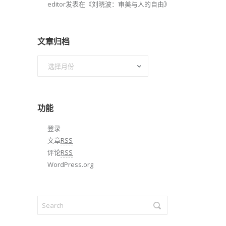
editor
发表在《
刘晓波：审美与人的自由
》
文章归档
文
章
归
档
功能
登录
文章
RSS
评论
RSS
WordPress.org