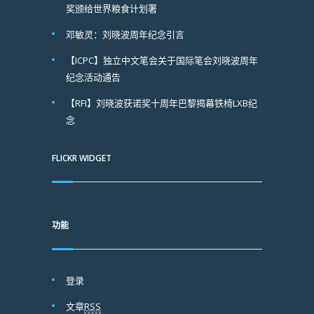
奖颁给世界粮食计划署
邓敏灵：刘晓波周年纪念引言
【ICPC】独立中文笔会关于国际笔会刘晓波周年
纪念活动通告
【RFI】刘晓波获诺奖十周年巴黎揭幕铁椅LXB纪
念
FLICKR WIDGET
功能
登录
文章
RSS