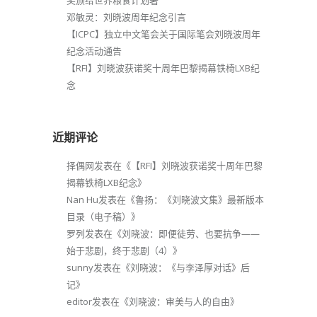
奖颁给世界粮食计划署
邓敏灵：刘晓波周年纪念引言
【ICPC】独立中文笔会关于国际笔会刘晓波周年
纪念活动通告
【RFI】刘晓波获诺奖十周年巴黎揭幕铁椅LXB纪
念
近期评论
择偶网
发表在《
【RFI】刘晓波获诺奖十周年巴黎
揭幕铁椅LXB纪念
》
Nan Hu
发表在《
鲁扬：《刘晓波文集》最新版本
目录（电子稿）
》
罗列
发表在《
刘晓波：即便徒劳、也要抗争——
始于悲剧，终于悲剧（4）
》
sunny
发表在《
刘晓波：《与李泽厚对话》后
记
》
editor
发表在《
刘晓波：审美与人的自由
》