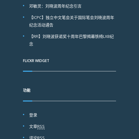
邓敏灵：刘晓波周年纪念引言
【ICPC】独立中文笔会关于国际笔会刘晓波周年
纪念活动通告
【RFI】刘晓波获诺奖十周年巴黎揭幕铁椅LXB纪
念
FLICKR WIDGET
功能
登录
文章
RSS
评论
RSS