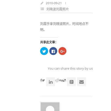
2010-09-21
刘晓波刘霞照片
刘霞手拿刘晓波照片，时间地点不
明。
共享此文章：
点
点
点
击
击
击
以
以
以
在
在
在
Twitter
Facebook
Google+
上
上
上
共
共
共
You can share this story by using your soc
享
享
享
（在
（在
（在
accoun
新
新
新
窗
窗
窗
口
口
口
中
中
中
打
打
打
开）
开）
开）