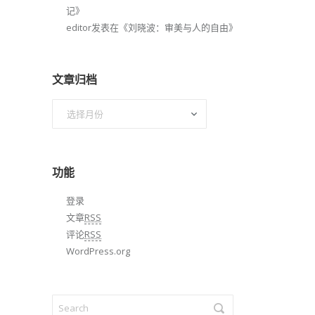
记
》
editor
发表在《
刘晓波：审美与人的自由
》
文章归档
文
章
归
档
功能
登录
文章
RSS
评论
RSS
WordPress.org