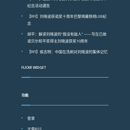
纪念活动通告
【RFI】刘晓波获诺奖十周年巴黎揭幕铁椅LXB纪
念
胡平：解读刘晓波的“我没有敌人” ——写在已故
诺贝尔和平奖得主刘晓波获奖10周年
【RFI】侯志明：中国在洗刷对刘晓波的集体记忆
FLICKR WIDGET
功能
登录
文章
RSS