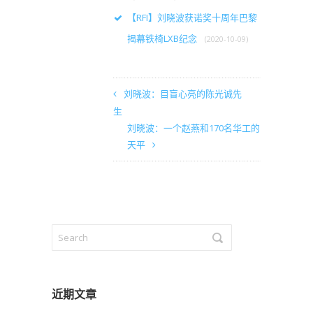
【RFI】刘晓波获诺奖十周年巴黎
揭幕铁椅LXB纪念
(2020-10-09)
刘晓波：目盲心亮的陈光诚先
生
刘晓波：一个赵燕和170名华工的
天平
近期文章