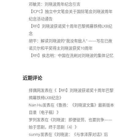
邓敏灵：刘晓波周年纪念引言
【ICPC】独立中文笔会关于国际笔会刘晓波周年
纪念活动通告
【RFI】刘晓波获诺奖十周年巴黎揭幕铁椅LXB纪
念
胡平：解读刘晓波的“我没有敌人” ——写在已故
诺贝尔和平奖得主刘晓波获奖10周年
【RFI】侯志明：中国在洗刷对刘晓波的集体记忆
近期评论
择偶网
发表在《
【RFI】刘晓波获诺奖十周年巴黎
揭幕铁椅LXB纪念
》
Nan Hu
发表在《
鲁扬：《刘晓波文集》最新版本
目录（电子稿）
》
罗列
发表在《
刘晓波：即便徒劳、也要抗争——
始于悲剧，终于悲剧（4）
》
sunny
发表在《
刘晓波：《与李泽厚对话》后