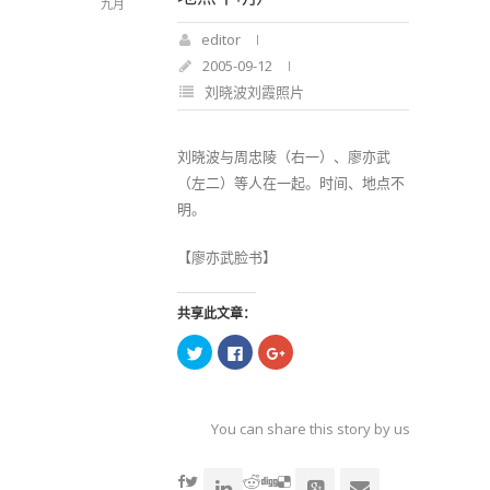
九月
editor
2005-09-12
刘晓波刘霞照片
刘晓波与周忠陵（右一）、廖亦武
（左二）等人在一起。时间、地点不
明。
【廖亦武脸书】
共享此文章：
点
点
点
击
击
击
以
以
以
在
在
在
Twitter
Facebook
Google+
上
上
上
共
共
共
You can share this story by using your soc
享
享
享
（在
（在
（在
accoun
新
新
新
窗
窗
窗