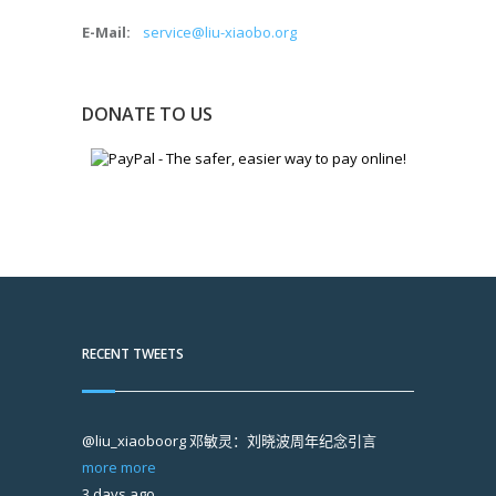
E-Mail:
service@liu-xiaobo.org
DONATE TO US
RECENT TWEETS
@liu_xiaoboorg
邓敏灵：刘晓波周年纪念引言
more
more
3 days ago