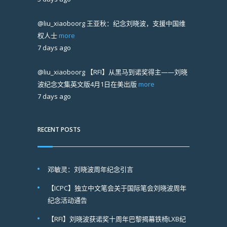
@liu_xiaoboorg
王亚秋：纪念刘晓波，支援中国维
权人士
more
7 days ago
@liu_xiaoboorg
【RFI】从黑马到诺奖得主——刘晓
波纪念文集英文版4月1日在美出版
more
7 days ago
RECENT POSTS
邓敏灵：刘晓波周年纪念引言
【ICPC】独立中文笔会关于国际笔会刘晓波周年
纪念活动通告
【RFI】刘晓波获诺奖十周年巴黎揭幕铁椅LXB纪