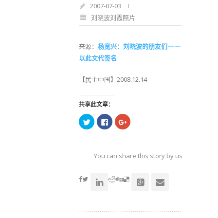
2007-07-03
刘晓波刘霞照片
来源：
杨宽兴：刘晓波的朋友们——
以此文代签名
【民主中国】2008.12.14
共享此文章：
点
点
点
击
击
击
以
以
以
在
在
在
Twitter
Facebook
Google+
上
上
上
共
共
共
You can share this story by using your soc
享
享
享
（在
（在
（在
accoun
新
新
新
窗
窗
窗
口
口
口
中
中
中
打
打
打
开）
开）
开）