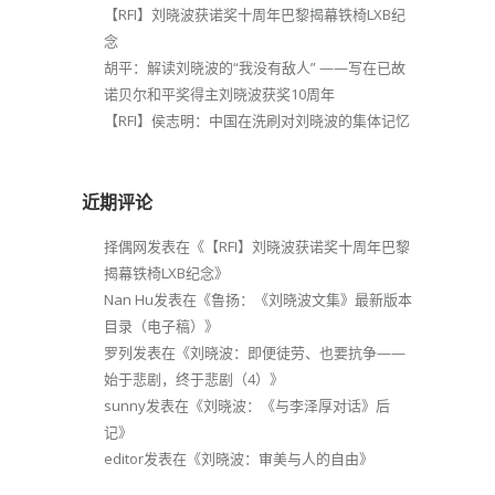
【RFI】刘晓波获诺奖十周年巴黎揭幕铁椅LXB纪
念
胡平：解读刘晓波的“我没有敌人” ——写在已故
诺贝尔和平奖得主刘晓波获奖10周年
【RFI】侯志明：中国在洗刷对刘晓波的集体记忆
近期评论
择偶网
发表在《
【RFI】刘晓波获诺奖十周年巴黎
揭幕铁椅LXB纪念
》
Nan Hu
发表在《
鲁扬：《刘晓波文集》最新版本
目录（电子稿）
》
罗列
发表在《
刘晓波：即便徒劳、也要抗争——
始于悲剧，终于悲剧（4）
》
sunny
发表在《
刘晓波：《与李泽厚对话》后
记
》
editor
发表在《
刘晓波：审美与人的自由
》