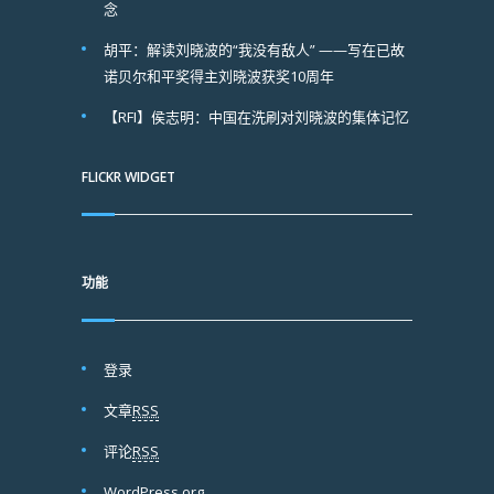
念
胡平：解读刘晓波的“我没有敌人” ——写在已故
诺贝尔和平奖得主刘晓波获奖10周年
【RFI】侯志明：中国在洗刷对刘晓波的集体记忆
FLICKR WIDGET
功能
登录
文章
RSS
评论
RSS
WordPress.org