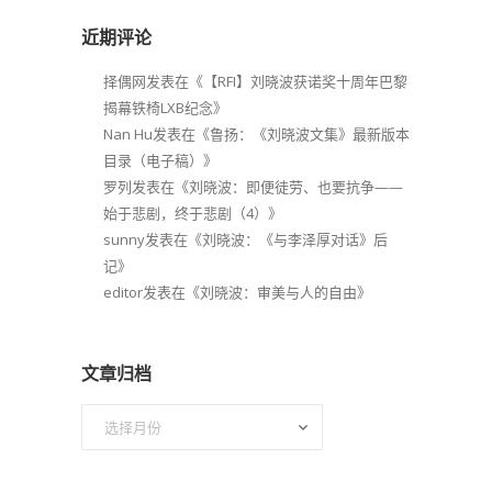
近期评论
择偶网
发表在《
【RFI】刘晓波获诺奖十周年巴黎
揭幕铁椅LXB纪念
》
Nan Hu
发表在《
鲁扬：《刘晓波文集》最新版本
目录（电子稿）
》
罗列
发表在《
刘晓波：即便徒劳、也要抗争——
始于悲剧，终于悲剧（4）
》
sunny
发表在《
刘晓波：《与李泽厚对话》后
记
》
editor
发表在《
刘晓波：审美与人的自由
》
文章归档
文
章
归