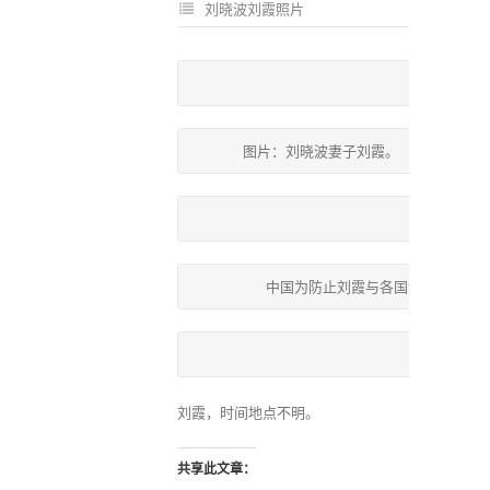
刘晓波刘霞照片
刘晓波的妻
图片：刘晓波妻子刘霞。（法新社）
刘晓
中国为防止刘霞与各国领袖会谈，禁
刘霞，时间地点不明。
共享此文章：