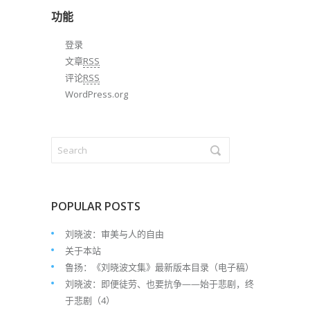
档
功能
登录
文章
RSS
评论
RSS
WordPress.org
POPULAR POSTS
刘晓波：审美与人的自由
关于本站
鲁扬：《刘晓波文集》最新版本目录（电子稿）
刘晓波：即便徒劳、也要抗争——始于悲剧，终
于悲剧（4）