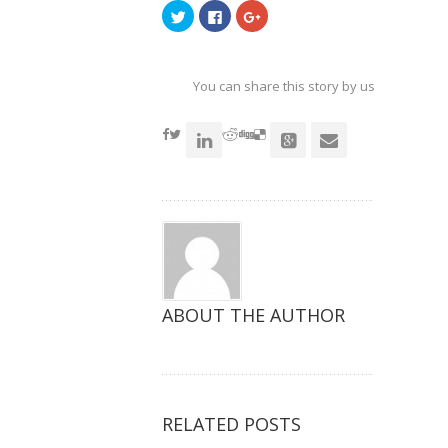
点
点
点
击
击
击
以
以
以
在
在
在
Twitter
Facebook
Google+
上
上
上
共
共
共
You can share this story by using your soc
享
享
享
（在
（在
（在
accoun
新
新
新
窗
窗
窗
口
口
口
中
中
中
打
打
打
开）
开）
开）
ABOUT THE AUTHOR
RELATED POSTS