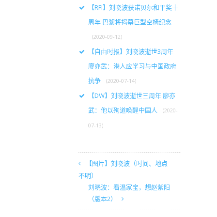
【RFI】刘晓波获诺贝尔和平奖十
周年 巴黎将揭幕巨型空椅纪念
(2020-09-12)
【自由时报】刘晓波逝世3周年
廖亦武：港人应学习与中国政府
抗争
(2020-07-14)
【DW】刘晓波逝世三周年 廖亦
武：他以殉道唤醒中国人
(2020-
07-13)
【图片】刘晓波（时间、地点
不明）
刘晓波：看温家宝，想赵紫阳
（版本2）