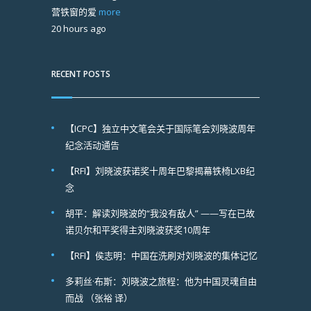
营铁窗的爱
more
20 hours ago
RECENT POSTS
【ICPC】独立中文笔会关于国际笔会刘晓波周年
纪念活动通告
【RFI】刘晓波获诺奖十周年巴黎揭幕铁椅LXB纪
念
胡平：解读刘晓波的“我没有敌人” ——写在已故
诺贝尔和平奖得主刘晓波获奖10周年
【RFI】侯志明：中国在洗刷对刘晓波的集体记忆
多莉丝·布斯：刘晓波之旅程：他为中国灵魂自由
而战 （张裕 译）