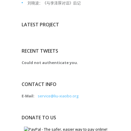
刘晓波：《与李泽厚对话》后记
LATEST PROJECT
RECENT TWEETS
Could not authenticate you.
CONTACT INFO
E-Mail:
service@liu-xiaobo.org
DONATE TO US