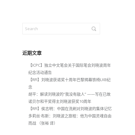
近期文章
【ICPC】独立中文笔会关于国际笔会刘晓波周年
纪念活动通告
【RFI】刘晓波获诺奖十周年巴黎揭幕铁椅LXB纪
念
胡平：解读刘晓波的“我没有敌人” ——写在已故
诺贝尔和平奖得主刘晓波获奖10周年
【RFI】侯志明：中国在洗刷对刘晓波的集体记忆
多莉丝·布斯：刘晓波之旅程：他为中国灵魂自由
而战 （张裕 译）