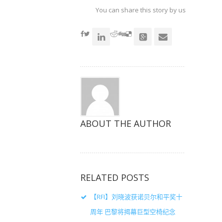
上
上
上
共
共
共
You can share this story by using your soc
享
享
享
（在
（在
（在
accoun
新
新
新
窗
窗
窗
口
口
口
中
中
中
打
打
打
开）
开）
开）
ABOUT THE AUTHOR
RELATED POSTS
【RFI】刘晓波获诺贝尔和平奖十
周年 巴黎将揭幕巨型空椅纪念