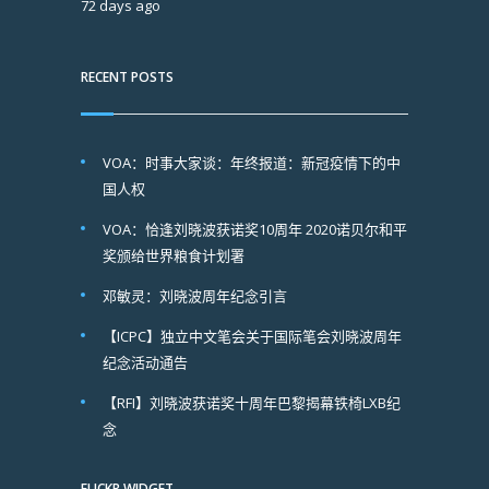
72 days ago
RECENT POSTS
VOA：时事大家谈：年终报道：新冠疫情下的中
国人权
VOA：恰逢刘晓波获诺奖10周年 2020诺贝尔和平
奖颁给世界粮食计划署
邓敏灵：刘晓波周年纪念引言
【ICPC】独立中文笔会关于国际笔会刘晓波周年
纪念活动通告
【RFI】刘晓波获诺奖十周年巴黎揭幕铁椅LXB纪
念
FLICKR WIDGET