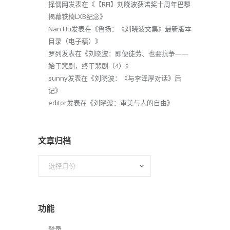
择偶网
发表在《
【RFI】刘晓波获诺奖十周年巴黎
揭幕铁椅LXB纪念
》
Nan Hu
发表在《
鲁扬：《刘晓波文集》最新版本
目录（电子稿）
》
罗列
发表在《
刘晓波：即便徒劳、也要抗争——
始于悲剧，终于悲剧（4）
》
sunny
发表在《
刘晓波：《与李泽厚对话》后
记
》
editor
发表在《
刘晓波：审美与人的自由
》
文章归档
文
章
归
档
功能
登录