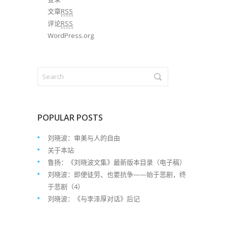
文章
RSS
评论
RSS
WordPress.org
POPULAR POSTS
刘晓波：审美与人的自由
关于本站
鲁扬：《刘晓波文集》最新版本目录（电子稿）
刘晓波：即便徒劳、也要抗争——始于悲剧，终
于悲剧（4）
刘晓波：《与李泽厚对话》后记