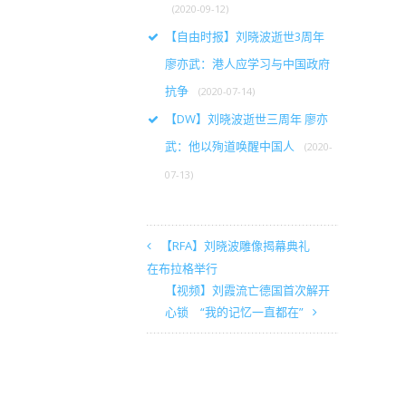
(2020-09-12)
【自由时报】刘晓波逝世3周年
廖亦武：港人应学习与中国政府
抗争
(2020-07-14)
【DW】刘晓波逝世三周年 廖亦
武：他以殉道唤醒中国人
(2020-
07-13)
【RFA】刘晓波雕像揭幕典礼
在布拉格举行
【视频】刘霞流亡德国首次解开
心锁 “我的记忆一直都在”