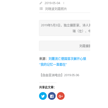
2019-05-04
刘晓波刘霞照片
2019年5月3日，独立摄影家、诗人刘霞（中
瑞（左）、中国艺术家艾
刘霞摄影作品之一为
来源：
刘霞流亡德国首次解开心锁
“我的记忆一直都在”
【自由亚洲电台】2019.05.06
共享此文章：
点
点
点
击
击
击
以
以
以
在
在
在
Twitter
Facebook
Google+