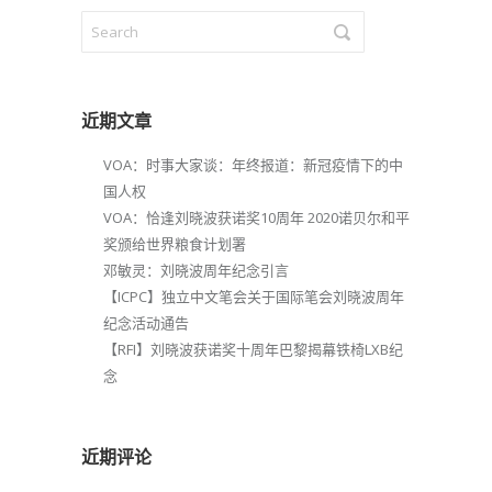
近期文章
VOA：时事大家谈：年终报道：新冠疫情下的中
国人权
VOA：恰逢刘晓波获诺奖10周年 2020诺贝尔和平
奖颁给世界粮食计划署
邓敏灵：刘晓波周年纪念引言
【ICPC】独立中文笔会关于国际笔会刘晓波周年
纪念活动通告
【RFI】刘晓波获诺奖十周年巴黎揭幕铁椅LXB纪
念
近期评论