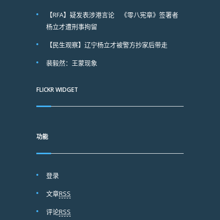
【RFA】疑发表涉港言论 《零八宪章》签署者
杨立才遭刑事拘留
【民生观察】辽宁杨立才被警方抄家后带走
裴毅然：王蒙现象
FLICKR WIDGET
功能
登录
文章
RSS
评论
RSS