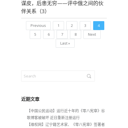
谋皮，后患无穷——评中俄之间的伙
伴关系（3）
Previous
1
2
3
4
5
6
7
8
Next
Last »
近期文章
【中国公民运动】运行近十年的《零八宪章》谷
歌博客被破坏 近日重新注册运行
【维权网】辽宁籍艺术家、《零八宪章》签署者