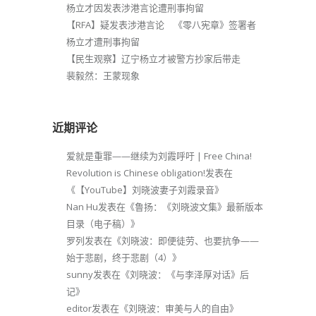
杨立才因发表涉港言论遭刑事拘留
【RFA】疑发表涉港言论 《零八宪章》签署者
杨立才遭刑事拘留
【民生观察】辽宁杨立才被警方抄家后带走
裴毅然：王蒙现象
近期评论
爱就是重罪——继续为刘霞呼吁 | Free China!
Revolution is Chinese obligation!
发表在
《
【YouTube】刘晓波妻子刘霞录音
》
Nan Hu
发表在《
鲁扬：《刘晓波文集》最新版本
目录（电子稿）
》
罗列
发表在《
刘晓波：即便徒劳、也要抗争——
始于悲剧，终于悲剧（4）
》
sunny
发表在《
刘晓波：《与李泽厚对话》后
记
》
editor
发表在《
刘晓波：审美与人的自由
》