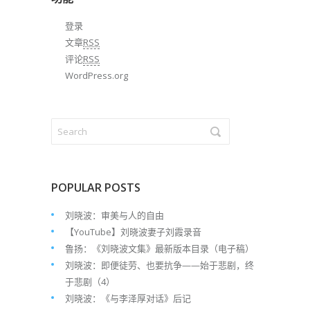
登录
文章
RSS
评论
RSS
WordPress.org
POPULAR POSTS
刘晓波：审美与人的自由
【YouTube】刘晓波妻子刘霞录音
鲁扬：《刘晓波文集》最新版本目录（电子稿）
刘晓波：即便徒劳、也要抗争——始于悲剧，终
于悲剧（4）
刘晓波：《与李泽厚对话》后记