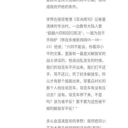
成政府开枪的条件。
李熬在接受香港《亚洲周刊》记者童
清峰的专访时，一边教导大陆人要
“超越六四和回归宪法”，一面为刽子
手辩护（转自多维新闻网05－09－
23）他说：“六四不能谈，你看邓小
平的文集，里面有一篇是对解放军的
战士讲话的，他说动乱发生的时候，
我们的坦克车不开出来，我们打不还
手、骂不还口，死了好多解放军，所
以才有那个画面出来，穿着白衬衫的
那个人挡住坦克车，坦克车有没有压
过去？没有。坦克车停下来，不是
吗？该为谁平反？要不要为这些被干
掉的解放军平反？”
多么会混淆是非的李熬！居然把邓小
平为大屠杀作辩护的话当作“圣旨”，