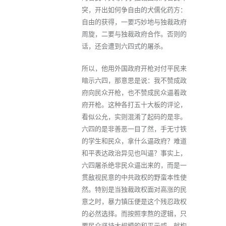
突，开出如何争自由的犬儒化药方：
自由的获得，一要巧妙地与独裁政府
周旋，二要与独裁政府合作。否则的
话，还会遭到六四式的屠杀。
所以，他用外国政府开枪对付平民来
暗示六四，那意思是说：我不赞成政
府向民众开枪，也不赞成民众逼着政
府开枪。这种各打五十大板的评论，
看似公允，实则混淆了起码的是非。
六四的是非善恶一目了然，手无寸铁
的学生和民众，拿什么逼政府？难道
和平表达政治异见也叫逼？事实上，
六四屠杀绝非民众逼出来的，而是一
贯敌视民意的中共政权的野蛮本性使
然。特别是当独裁政权面对高涨的民
意之时，暴力镇压便是这个残忍政权
的必然选择。而按照李熬的逻辑，只
要民众坚持大规模的和平示威，就构