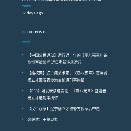
more
32 days ago
RECENT POSTS
【中国公民运动】运行近十年的《零八宪章》谷
歌博客被破坏 近日重新注册运行
【维权网】辽宁籍艺术家、《零八宪章》签署者
杨立才因发表涉港言论遭刑事拘留
【RFA】疑发表涉港言论 《零八宪章》签署者
杨立才遭刑事拘留
【民生观察】辽宁杨立才被警方抄家后带走
裴毅然：王蒙现象