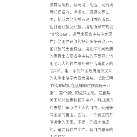
撑其话语权，蔡元培、胡适、马寅初
等知识名流，毛泽东、周恩来等亡
灵，都成为他传播言论自由的道具。
他打着红旗反红旗，用毛语录来戏说
“言论自由”，进而来预言中共注定灭
亡；他用性开放的好处多多来论证言
论开放的无害有益，用北洋军阀政府
的宽容来凸现当今中共的不宽容；他
用老北大的独立精神来抨击新北大的
“孬种”，用一系列外国政府屠杀民众
的实例来暗示六四大屠杀，以此证明
“所有的政府在这样的时候都是王八
蛋”；整个演讲的点睛之笔，是他用
美国前总统克林顿作中介，引出胡适
的思想：争取你个人的自由，就是争
取国家的自由。因为，一个真正的开
明进步的国家，不是一群奴才造成
的，是要有独立个性，有自由思考的
人造成的。