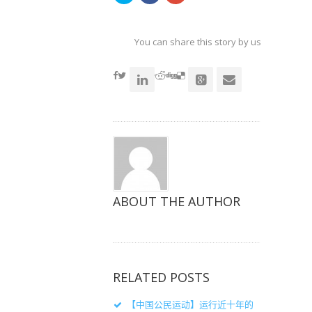
以
以
以
在
在
在
Twitter
Facebook
Google+
上
上
上
共
共
共
You can share this story by using your soc
享
享
享
（在
（在
（在
accoun
新
新
新
窗
窗
窗
口
口
口
中
中
中
打
打
打
开）
开）
开）
ABOUT THE AUTHOR
RELATED POSTS
【中国公民运动】运行近十年的