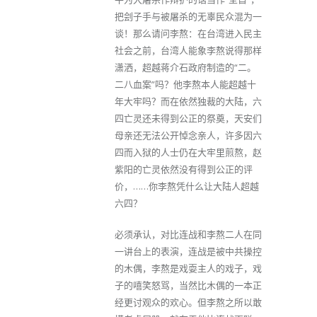
把刽子手与被屠杀的无辜民众混为一
谈！那么请问李熬：在台湾进入民主
社会之前，台湾人能象李熬说得那样
潇洒，超越蒋介石政府制造的“二。
二八血案”吗？他李熬本人能超越十
年大牢吗？而在依然独裁的大陆，六
四亡灵还未得到公正的祭奠，天安们
母亲还无法公开悼念亲人，许多因六
四而入狱的人士仍在大牢里煎熬，赵
紫阳的亡灵依然没有得到公正的评
价，……你李熬凭什么让大陆人超越
六四？
必须承认，对比连战和李熬二人在同
一讲台上的表演，连战是被中共操控
的木偶，李熬是戏耍主人的戏子，戏
子的嘻笑怒骂，当然比木偶的一本正
经更讨观众的欢心。但李熬之所以敢