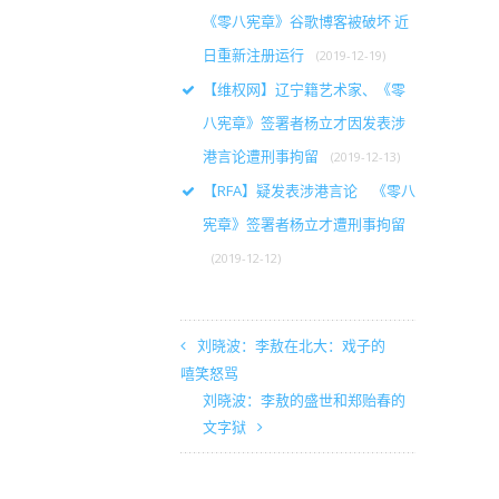
《零八宪章》谷歌博客被破坏 近
日重新注册运行
(2019-12-19)
【维权网】辽宁籍艺术家、《零
八宪章》签署者杨立才因发表涉
港言论遭刑事拘留
(2019-12-13)
【RFA】疑发表涉港言论 《零八
宪章》签署者杨立才遭刑事拘留
(2019-12-12)
刘晓波：李敖在北大：戏子的
嘻笑怒骂
刘晓波：李敖的盛世和郑贻春的
文字狱