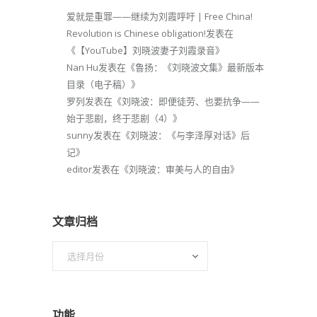
爱就是重罪——继续为刘霞呼吁 | Free China!
Revolution is Chinese obligation!
发表在
《
【YouTube】刘晓波妻子刘霞录音
》
Nan Hu
发表在《
鲁扬：《刘晓波文集》最新版本
目录（电子稿）
》
罗列
发表在《
刘晓波：即便徒劳、也要抗争——
始于悲剧，终于悲剧（4）
》
sunny
发表在《
刘晓波：《与李泽厚对话》后
记
》
editor
发表在《
刘晓波：审美与人的自由
》
文章归档
文
章
归
档
功能