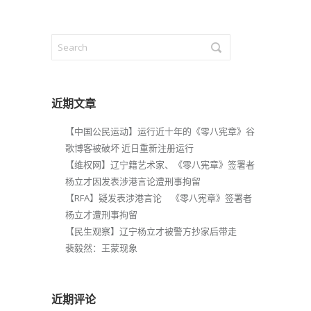
近期文章
【中国公民运动】运行近十年的《零八宪章》谷
歌博客被破坏 近日重新注册运行
【维权网】辽宁籍艺术家、《零八宪章》签署者
杨立才因发表涉港言论遭刑事拘留
【RFA】疑发表涉港言论 《零八宪章》签署者
杨立才遭刑事拘留
【民生观察】辽宁杨立才被警方抄家后带走
裴毅然：王蒙现象
近期评论