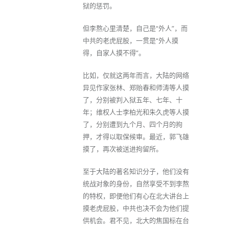
狱的惩罚。
但李熬心里清楚，自己是“外人”，而
中共的老虎屁股，一贯是“外人摸
得，自家人摸不得”。
比如，仅就这两年而言，大陆的网络
异见作家张林、郑贻春和师涛等人摸
了，分别被判入狱五年、七年、十
年；维权人士李柏光和朱久虎等人摸
了，分别遭到九个月、四个月的拘
押，才得以取保候审。最近，郭飞雄
摸了，再次被送进拘留所。
至于大陆的著名知识分子，他们没有
统战对象的身份，自然享受不到李熬
的特权，即便他们有心在北大讲台上
摸老虎屁股，中共也决不会为他们提
供机会。君不见，北大的焦国标在台