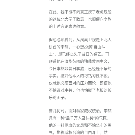
在此，我不能不向真正摸了老虎屁股
的这位北大学子致意！也顺便向李熬
的上述言论表达敬意。
但也必须看到，从凤凰卫视走上北大
讲台的李熬，一心想扮演“自由斗
士”，却已经丧失了昔日的锋芒。再
联系他在清华鼓噪的独裁爱国主义，
今日李熬非昔日李熬，已经是不争的
事实。撇开他本人的刁钻习性不谈，
仅就他必须面对的压力而论，即便他
不怕调戏中共，他也怕驳了老板刘长
乐的面子。
曾几何时，面对蒋家威权统治，李熬
具有一种“虽千万人吾往矣”的气概，
他的一针见血的文风和不怕坐牢的勇
气，堪称威权台湾的自由斗士。然