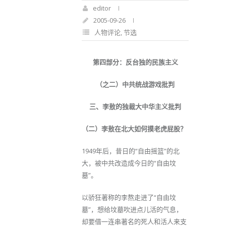
editor
2005-09-26
人物评论
,
节选
第四部分：反台独的民族主义
（之二）中共统战游戏批判
三、李敖的独裁大中华主义批判
（二）李敖在北大如何摸老虎屁股？
1949年后，昔日的“自由摇篮”的北
大，被中共改造成今日的“自由坟
墓”。
以骄狂著称的李熬走进了“自由坟
墓”，想给坟墓吹进点儿活的气息，
却要借一连串著名的死人和活人来支