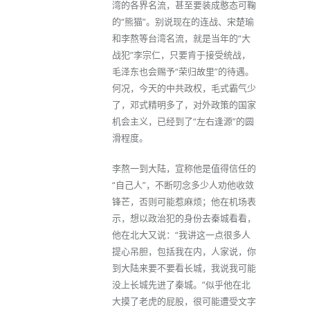
湾的各界名流，甚至要装成憨态可鞠
的“熊猫”。别说现在的连战、宋楚瑜
和李熬等台湾名流，就是当年的“大
战犯”李宗仁，只要肯于接受统战，
毛泽东也会赐予“荣归故里”的待遇。
何况，今天的中共政权，毛式霸气少
了，邓式精明多了，对外政策的国家
机会主义，已经到了“左右逢源”的圆
滑程度。
李熬一到大陆，宣称他是值得信任的
“自己人”，不断叨念多少人劝他收敛
锋芒，否则可能惹麻烦；他在机场表
示，想以政治犯的身份去秦城看看，
他在北大又说：“我讲这一点很多人
提心吊胆，包括我在内，人家说，你
到大陆来要不要看长城，我说我可能
没上长城先进了秦城。”似乎他在北
大摸了老虎的屁股，很可能遭受文字