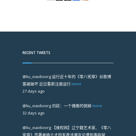
RECENT TWEETS
@liu_xiaoboorg
运行近十年的《零八宪章》谷歌博
客被破坏 近日重新注册运行
more
27 days ago
@liu_xiaoboorg
刘荻：一个偶像的倒掉
more
32 days ago
@liu_xiaoboorg
【维权网】辽宁籍艺术家、《零八
宪章》签署者杨立才因发表涉港言论遭刑事拘留