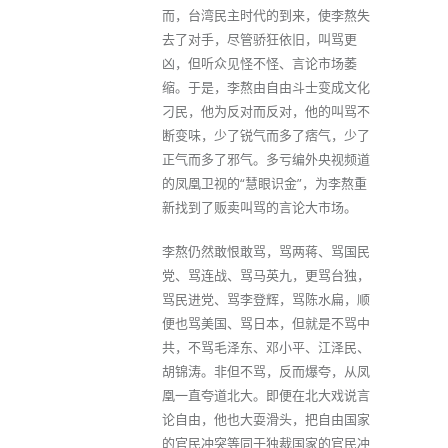
而，台湾民主时代的到来，使李熬失
去了对手，尽管骄狂依旧，叫骂更
凶，但听众见怪不怪、言论市场萎
缩。于是，李熬由自由斗士变成文化
刁民，他为反对而反对，他的叫骂不
断变味，少了锐气而多了痞气，少了
正气而多了邪气。多亏编外央视频道
的凤凰卫视的“慧眼识金”，为李熬重
新找到了贩卖叫骂的言论大市场。
李熬仍然敢恨敢骂，骂两蒋、骂国民
党、骂连战、骂马英九，更骂台独，
骂民进党、骂李登辉，骂陈水扁，顺
便也骂美国、骂日本，但就是不骂中
共，不骂毛泽东、邓小平、江泽民、
胡锦涛。非但不骂，反而爆夸，从凤
凰一直夸道北大。即便在北大戏说言
论自由，他也大耍滑头，把自由国家
的官民冲突等同于独裁国家的官民冲