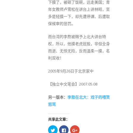
下摸了，被砸了饭碗，远走美国；青
年女教师卢雪松在讲台上讲林昭，至
多是轻摸一下，却先遭停课、后遭取
保候审的惩罚。
而台湾的李熬被赐予上北大讲台特
权，所以，他摸老虎屁股，非但全身
而退、无惊无险，反而温柔一摸，名
利双收！
2005年9月26日于北京家中
【独立中文笔会】2007.05.08
另一版本：
李敖在北大：戏子的嘻笑
怒骂
共享此文章：
点
点
点
击
击
击