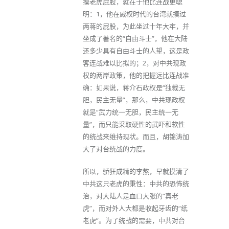
摸老虎屁股，就在于他比连战更聪
明：1，他在威权时代的台湾就摸过
两蒋的屁股，为此坐过十年大牢，并
坐成了著名的“自由斗士”，他在大陆
还多少具有自由斗士的人望，这是政
客连战难以比拟的；2，对中共现政
权的两岸政策，他的把握远比连战准
确：如果说，蒋介石政权是“独裁无
胆，民主无量”，那么，中共现政权
就是“武力统一无胆，民主统一无
量”，而只能采取硬性的武吓和软性
的统战来维持现状。而且，胡锦涛加
大了对台统战的力度。
所以，骄狂成精的李熬，早就摸清了
中共这只老虎的秉性：中共的恐怖统
治，对大陆人是血口大张的“真老
虎”，而对外人大都是收起牙齿的“纸
老虎”。为了统战的需要，中共对台