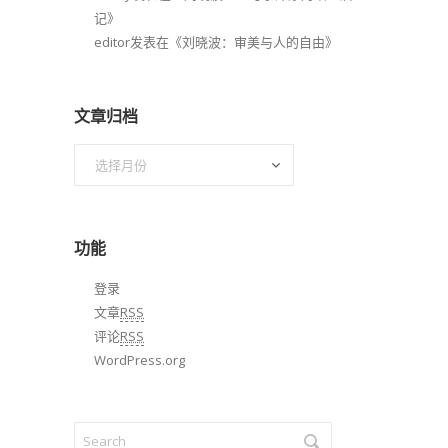
记
》
editor
发表在《
刘晓波：审美与人的自由
》
文章归档
文
章
归
档
功能
登录
文章
RSS
评论
RSS
WordPress.org