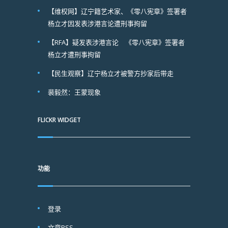
【维权网】辽宁籍艺术家、《零八宪章》签署者
杨立才因发表涉港言论遭刑事拘留
【RFA】疑发表涉港言论 《零八宪章》签署者
杨立才遭刑事拘留
【民生观察】辽宁杨立才被警方抄家后带走
裴毅然：王蒙现象
FLICKR WIDGET
功能
登录
文章
RSS