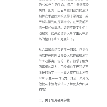
的4000学生的生命，是用主动撤离换
来的。因为，出面与我们谈判的清场
指挥官季星国大校说得非常清楚：戒
严部队接到的是死命令，在天亮前不
惜一切代价清场。如若不是学生们主
动撤离，结果必然是大量学生死在清
场的枪口下和坦克履带下。
从六四屠杀结束的那一刻起，包括香
港媒体在内的世界各大媒体都报道学
生主动撤离广场的一幕。很想了解六
四真相的马力，已经知道了连我都不
清楚的数字——六四之夜广场上还有
4000学生——的马力，难道十八年来
他就从来没有尝试过了解更多六四真
相吗？
二、关于坦克碾死学生