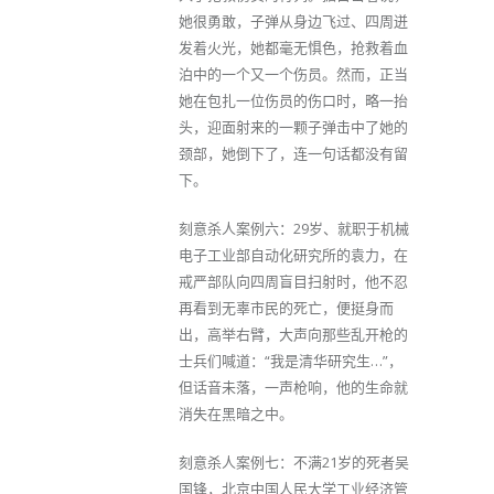
她很勇敢，子弹从身边飞过、四周迸
发着火光，她都毫无惧色，抢救着血
泊中的一个又一个伤员。然而，正当
她在包扎一位伤员的伤口时，略一抬
头，迎面射来的一颗子弹击中了她的
颈部，她倒下了，连一句话都没有留
下。
刻意杀人案例六：29岁、就职于机械
电子工业部自动化研究所的袁力，在
戒严部队向四周盲目扫射时，他不忍
再看到无辜市民的死亡，便挺身而
出，高举右臂，大声向那些乱开枪的
士兵们喊道：“我是清华研究生…”，
但话音未落，一声枪响，他的生命就
消失在黑暗之中。
刻意杀人案例七：不满21岁的死者吴
国锋，北京中国人民大学工业经济管