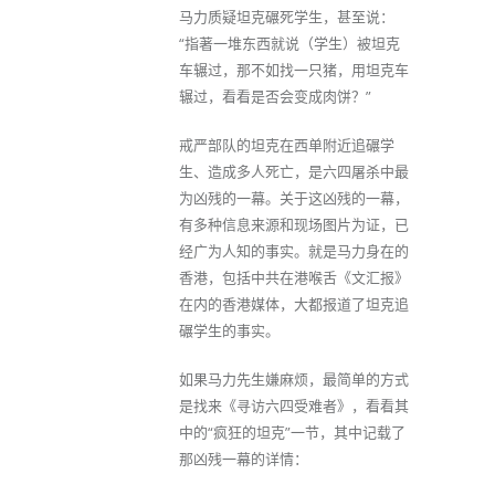
马力质疑坦克碾死学生，甚至说：
“指著一堆东西就说（学生）被坦克
车辗过，那不如找一只猪，用坦克车
辗过，看看是否会变成肉饼？”
戒严部队的坦克在西单附近追碾学
生、造成多人死亡，是六四屠杀中最
为凶残的一幕。关于这凶残的一幕，
有多种信息来源和现场图片为证，已
经广为人知的事实。就是马力身在的
香港，包括中共在港喉舌《文汇报》
在内的香港媒体，大都报道了坦克追
碾学生的事实。
如果马力先生嫌麻烦，最简单的方式
是找来《寻访六四受难者》，看看其
中的“疯狂的坦克”一节，其中记载了
那凶残一幕的详情：