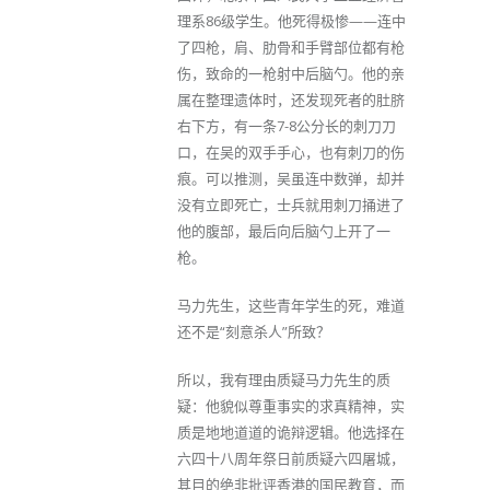
理系86级学生。他死得极惨——连中
了四枪，肩、肋骨和手臂部位都有枪
伤，致命的一枪射中后脑勺。他的亲
属在整理遗体时，还发现死者的肚脐
右下方，有一条7-8公分长的刺刀刀
口，在吴的双手手心，也有刺刀的伤
痕。可以推测，吴虽连中数弹，却并
没有立即死亡，士兵就用刺刀捅进了
他的腹部，最后向后脑勺上开了一
枪。
马力先生，这些青年学生的死，难道
还不是“刻意杀人”所致？
所以，我有理由质疑马力先生的质
疑：他貌似尊重事实的求真精神，实
质是地地道道的诡辩逻辑。他选择在
六四十八周年祭日前质疑六四屠城，
其目的绝非批评香港的国民教育，而