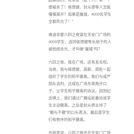
便被杀了！侯德健、封从德等人怎能
慢慢离开？如果是屠城，4000名学生
全都死光了！”
难道非要六四之夜留在天安门广场的
4000学生，连同侯德健等长胡子的人
被统统杀光，才叫做“屠城”吗？
六四之夜，我在广场，还有发言权。
当夜，我与候德健、高新、周舵一起
组织了学生的和平撤离。我们与戒严
部队谈判，达成在广场东南角开口
子、让学生和平撤离的协议。回到纪
念碑上，我们通过广播站轮番劝说学
生主动撤离。之后是封从德主持了
“撤与不撤”的口头表决，最后是学生
们有秩序的和平撤离。
也就是说，六四之夜还在天安门广场