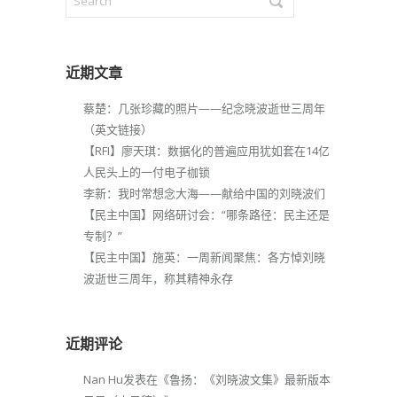
近期文章
蔡楚：几张珍藏的照片——纪念晓波逝世三周年
（英文链接）
【RFI】廖天琪：数据化的普遍应用犹如套在14亿
人民头上的一付电子枷锁
李新：我时常想念大海——献给中国的刘晓波们
【民主中国】网络研讨会：“哪条路径：民主还是
专制？”
【民主中国】施英：一周新闻聚焦：各方悼刘晓
波逝世三周年，称其精神永存
近期评论
Nan Hu
发表在《
鲁扬：《刘晓波文集》最新版本