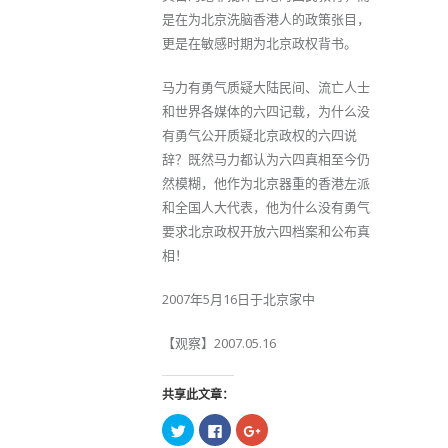
是在为北京洗脑香港人的政策张目，
更是在敏感时期为北京政权背书。
马力有勇气质疑大陆民间、流亡人士
和世界各媒体的六四记载，为什么没
有勇气公开质疑北京政权的六四说
辞？既然马力都认为六四真相至今仍
然模糊，他作为北京器重的香港左派
和全国人大代表，他为什么没有勇气
要求北京政权开放六四档案和公布真
相！
2007年5月16日于北京家中
【观察】2007.05.16
共享此文章：
点
点
点
击
击
击