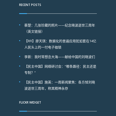
RECENT POSTS
蔡楚：几张珍藏的照片——纪念晓波逝世三周年
（英文链接）
【RFI】廖天琪：数据化的普遍应用犹如套在14亿
人民头上的一付电子枷锁
李新：我时常想念大海——献给中国的刘晓波们
【民主中国】网络研讨会：“哪条路径：民主还是
专制？”
【民主中国】施英：一周新闻聚焦：各方悼刘晓
波逝世三周年，称其精神永存
FLICKR WIDGET