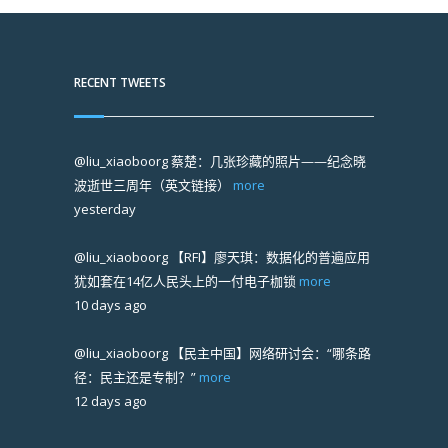
RECENT TWEETS
@liu_xiaoboorg
蔡楚：几张珍藏的照片——纪念晓
波逝世三周年（英文链接）
more
yesterday
@liu_xiaoboorg
【RFI】廖天琪：数据化的普遍应用
犹如套在14亿人民头上的一付电子枷锁
more
10 days ago
@liu_xiaoboorg
【民主中国】网络研讨会：“哪条路
径：民主还是专制？”
more
12 days ago