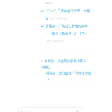
06-03)
【RFA】三十年前的今天：六月二
日
(2019-06-01)
曾慧燕：广场日记背后的故事
——推介《致命自由》（下）
(2019-05-25)
刘晓波：从全民炒股看中国人
的癫狂
刘晓波：虚幻盛世下的尊孔闹剧