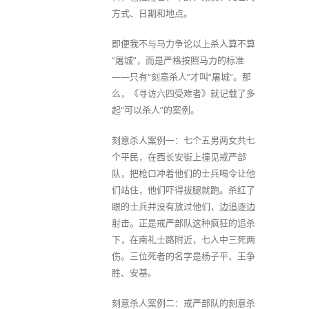
方式、日期和地点。
即便我不与马力争论以上杀人算不算
“屠城”，而是严格按照马力的标准
——只有“刻意杀人”才叫“屠城”。那
么，《寻访六四受难者》就记载了多
起“可以杀人”的案例。
刻意杀人案例一：七个五男两女共七
个平民，在西长安街上撞见戒严部
队，把枪口冲着他们的士兵喝令让他
们站住，他们吓得拔腿就跑。杀红了
眼的士兵并没有放过他们，边追逐边
射击。正是戒严部队这种疯狂的追杀
下，在南礼士路附近，七人中三死两
伤。三位死者的名字是杨子平、王争
胜、安基。
刻意杀人案例二：戒严部队的刻意杀