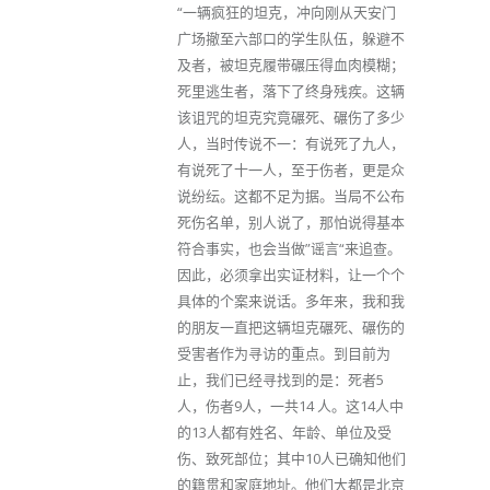
“一辆疯狂的坦克，冲向刚从天安门
广场撤至六部口的学生队伍，躲避不
及者，被坦克履带碾压得血肉模糊；
死里逃生者，落下了终身残疾。这辆
该诅咒的坦克究竟碾死、碾伤了多少
人，当时传说不一：有说死了九人，
有说死了十一人，至于伤者，更是众
说纷纭。这都不足为据。当局不公布
死伤名单，别人说了，那怕说得基本
符合事实，也会当做”谣言“来追查。
因此，必须拿出实证材料，让一个个
具体的个案来说话。多年来，我和我
的朋友一直把这辆坦克碾死、碾伤的
受害者作为寻访的重点。到目前为
止，我们已经寻找到的是：死者5
人，伤者9人，一共14 人。这14人中
的13人都有姓名、年龄、单位及受
伤、致死部位；其中10人已确知他们
的籍贯和家庭地址。他们大都是北京