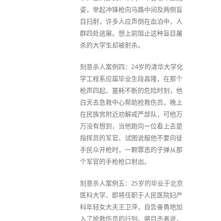
姿，举起冲锋枪向马路中间及两侧盲
目扫射，许多人应声倒在血泊中，人
群四处逃窜。想上前阻止这种盲目屠
杀的大学生却被射杀。
刻意杀人案例四：24岁的清华大学化
学工程系应届毕业生段昌隆，在那个
枪声四起、噩耗不断的危险时刻，他
白天去急救中心帮助抢救伤员，晚上
在民族宫附近劝解戒严部队，可他万
万没有想到，当他跑向一位看上去是
指挥员的军官、试图说服他不要向徒
手民众开枪时，一颗罪恶的子弹从那
个军官的手枪枪口射出。
刻意杀人案例五：25岁的毕业于北京
医科大学、即将任职于人民医院妇产
科年轻女大夫王卫萍，自告奋勇地加
入了抢救伤员的行列。据目击者说，