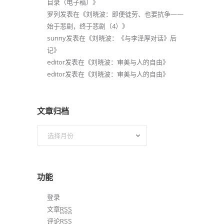
目录（电子稿）
》
罗列
发表在《
刘晓波：即便徒劳、也要抗争——
始于悲剧，终于悲剧（4）
》
sunny
发表在《
刘晓波：《与李泽厚对话》后
记
》
editor
发表在《
刘晓波：审美与人的自由
》
editor
发表在《
刘晓波：审美与人的自由
》
文章归档
文
章
归
档
功能
登录
文章
RSS
评论
RSS