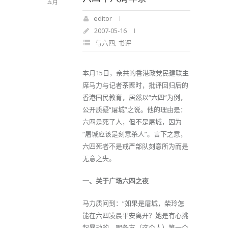
五月
editor
2007-05-16
与六四
,
书评
本月15日，亲共的香港政党民建联主
席马力与记者茶聚时，批评回归后的
香港国民教育，居然以“六四”为例，
公开质疑“屠城”之说。他的理由是：
六四是死了人，但不是屠城，因为
“屠城应该是刻意杀人”。言下之意，
六四死者不是戒严部队刻意所为而是
无意之失。
一、关于广场六四之夜
马力质问到：“如果是屠城，柴玲怎
能在六四凌晨平安离开？她是有心挑
起暴动的，呢条友（这个人）第一个