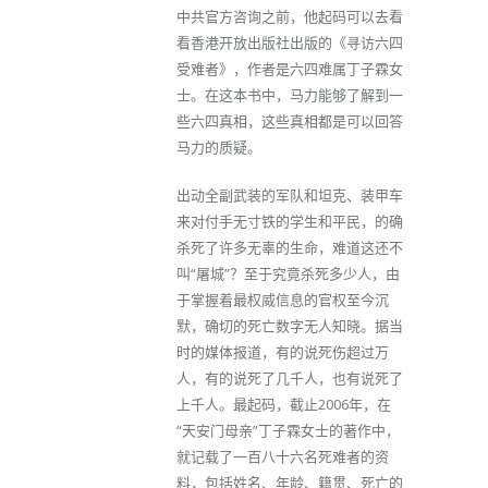
中共官方咨询之前，他起码可以去看
看香港开放出版社出版的《寻访六四
受难者》，作者是六四难属丁子霖女
士。在这本书中，马力能够了解到一
些六四真相，这些真相都是可以回答
马力的质疑。
出动全副武装的军队和坦克、装甲车
来对付手无寸铁的学生和平民，的确
杀死了许多无辜的生命，难道这还不
叫“屠城”？至于究竟杀死多少人，由
于掌握着最权威信息的官权至今沉
默，确切的死亡数字无人知晓。据当
时的媒体报道，有的说死伤超过万
人，有的说死了几千人，也有说死了
上千人。最起码，截止2006年，在
“天安门母亲”丁子霖女士的著作中，
就记载了一百八十六名死难者的资
料，包括姓名、年龄、籍贯、死亡的