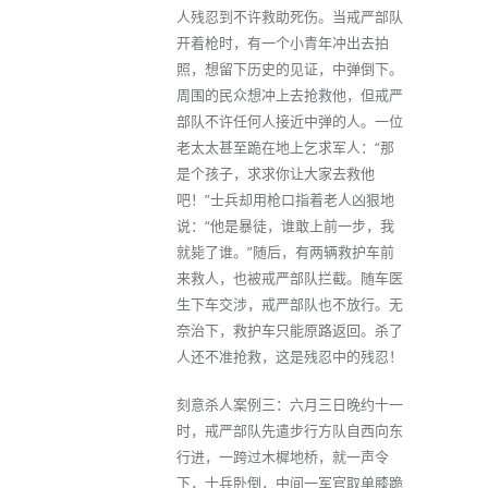
人残忍到不许救助死伤。当戒严部队
开着枪时，有一个小青年冲出去拍
照，想留下历史的见证，中弹倒下。
周围的民众想冲上去抢救他，但戒严
部队不许任何人接近中弹的人。一位
老太太甚至跪在地上乞求军人：“那
是个孩子，求求你让大家去救他
吧！”士兵却用枪口指着老人凶狠地
说：“他是暴徒，谁敢上前一步，我
就毙了谁。”随后，有两辆救护车前
来救人，也被戒严部队拦截。随车医
生下车交涉，戒严部队也不放行。无
奈治下，救护车只能原路返回。杀了
人还不准抢救，这是残忍中的残忍！
刻意杀人案例三：六月三日晚约十一
时，戒严部队先遣步行方队自西向东
行进，一跨过木樨地桥，就一声令
下，士兵卧倒，中间一军官取单膝跪