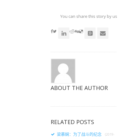
以
以
以
在
在
在
Twitter
Facebook
Google+
上
上
上
共
共
共
You can share this story by using your soc
享
享
享
（在
（在
（在
accoun
新
新
新
窗
窗
窗
口
口
口
中
中
中
打
打
打
开）
开）
开）
ABOUT THE AUTHOR
RELATED POSTS
梁慕娴：为了战斗的纪念
(2019-