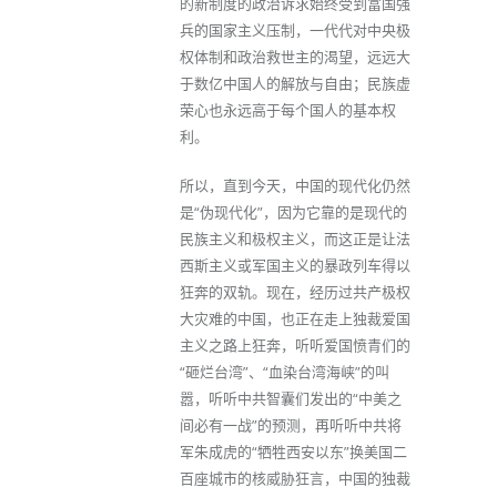
的新制度的政治诉求始终受到富国强
兵的国家主义压制，一代代对中央极
权体制和政治救世主的渴望，远远大
于数亿中国人的解放与自由；民族虚
荣心也永远高于每个国人的基本权
利。
所以，直到今天，中国的现代化仍然
是“伪现代化”，因为它靠的是现代的
民族主义和极权主义，而这正是让法
西斯主义或军国主义的暴政列车得以
狂奔的双轨。现在，经历过共产极权
大灾难的中国，也正在走上独裁爱国
主义之路上狂奔，听听爱国愤青们的
“砸烂台湾”、“血染台湾海峡”的叫
嚣，听听中共智囊们发出的“中美之
间必有一战”的预测，再听听中共将
军朱成虎的“牺牲西安以东”换美国二
百座城市的核威胁狂言，中国的独裁