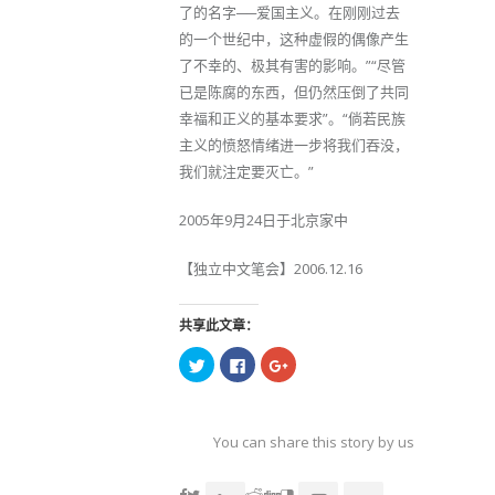
了的名字──爱国主义。在刚刚过去
的一个世纪中，这种虚假的偶像产生
了不幸的、极其有害的影响。”“尽管
已是陈腐的东西，但仍然压倒了共同
幸福和正义的基本要求”。“倘若民族
主义的愤怒情绪进一步将我们吞没，
我们就注定要灭亡。”
2005年9月24日于北京家中
【独立中文笔会】2006.12.16
共享此文章：
点
点
点
击
击
击
以
以
以
在
在
在
Twitter
Facebook
Google+
上
上
上
共
共
共
You can share this story by using your soc
享
享
享
（在
（在
（在
accoun
新
新
新
窗
窗
窗