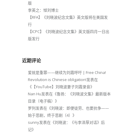
版
李英之：悼刘博士
【RFA】《刘晓波纪念文集》英文版将在美国发
行
【ICPC】《刘晓波纪念文集》英文版四月一日出
版发行
近期评论
爱就是重罪——继续为刘霞呼吁 | Free China!
Revolution is Chinese obligation!
发表在
《
【YouTube】刘晓波妻子刘霞录音
》
Nan Hu
发表在《
鲁扬：《刘晓波文集》最新版本
目录（电子稿）
》
罗列
发表在《
刘晓波：即便徒劳、也要抗争——
始于悲剧，终于悲剧（4）
》
sunny
发表在《
刘晓波：《与李泽厚对话》后
记
》