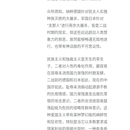
众所周知，纳粹德国针对犹太人实施
种族灭绝的大屠杀，军国日本针对
“支那人”进行南京大屠杀，皆是二战
时期的现实，但这些远远超出人类想
象力的邪恶，居然能够畅通无阻地进
行，也带有神话般的不可思议性。
民族主义和独裁主义是天生的孪生
子，二者对人性的毒化作用，最容易
在屈辱未消而国力渐强的时期发酵，
二战前的德国和日本如此，现在的中
国亦如此。耻辱未消煽动起源源不断
的仇恨情感，国力渐强激发出报仇雪
恨的攻击意识，二者的合流很容易鼓
荡起极为危险的侵略性群体意识。这
种爱国主义带有某种梦幻般的麻醉性
和狂欢性，特别是当它以多数要求或
国家利益的面貌出现时，一种有幸参