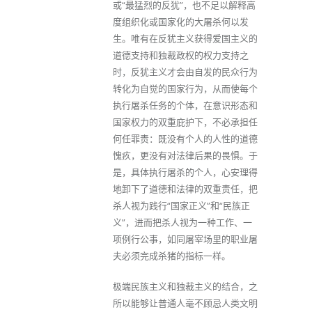
或“最猛烈的反犹”，也不足以解释高
度组织化或国家化的大屠杀何以发
生。唯有在反犹主义获得爱国主义的
道德支持和独裁政权的权力支持之
时，反犹主义才会由自发的民众行为
转化为自觉的国家行为，从而使每个
执行屠杀任务的个体，在意识形态和
国家权力的双重庇护下，不必承担任
何任罪责：既没有个人的人性的道德
愧疚，更没有对法律后果的畏惧。于
是，具体执行屠杀的个人，心安理得
地卸下了道德和法律的双重责任，把
杀人视为践行“国家正义”和“民族正
义”，进而把杀人视为一种工作、一
项例行公事，如同屠宰场里的职业屠
夫必须完成杀猪的指标一样。
极端民族主义和独裁主义的结合，之
所以能够让普通人毫不顾忌人类文明