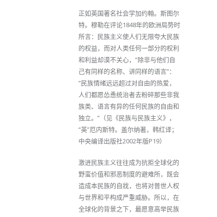
正如英国著名社会学加约翰。斯图尔
特。穆勒在评论1848年的欧洲局势时
所言：民族主义使人们无限夸大民族
的权益，而对人类任何一部分的权利
和利益却漠不关心，“除非与他们自
己有同样的名称、讲同样的语言”：
“民族情绪远远超过对自由的热爱，
人们都愿怂恿统治者去粉碎那些非我
族类、语言有异的任何民族的自由和
独立。”（见《民族与民族主义》，
“英”厄内斯特。盖尔纳著，韩红译；
中央编译出版社2002年版P19）
激进民族主义往往成为抗拒全球化的
野蛮价值和邪恶制度的避难所，既会
造成本民族的自戕，也将对普世人权
与世界和平构成严重威胁。所以，在
全球化的背景之下，最愿意高举民族