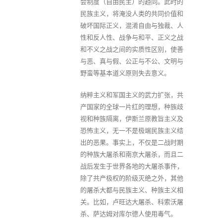
会制度（自由民主）的趋同。此时的
民族主义，将淹没人类的共同价值和
破坏国际正义，混淆自由与独裁、人
性和反人性、战争与和平、正义之战
和不义之战之间的实质性区别，使善
与恶、真与假、公正与不公、文明与
野蛮等基本道义原则失去意义。
纳粹主义和军国主义的武力扩张，共
产国家的全球一片红的理想，种族歧
视和种族隔离，伊斯兰原教旨主义及
恐怖主义，无一不是极端民族主义结
出的恶果。事实上，不仅是二战时期
的种族大屠杀和南京大屠杀，而且二
战后发生于世界各地的大屠杀事件，
除了共产极权的阶级灭绝之外，其他
的屠杀大都与民族主义、种族主义相
关。比如，卢旺达大屠杀、科索沃屠
杀、萨达姆对库尔德人使用毒气。