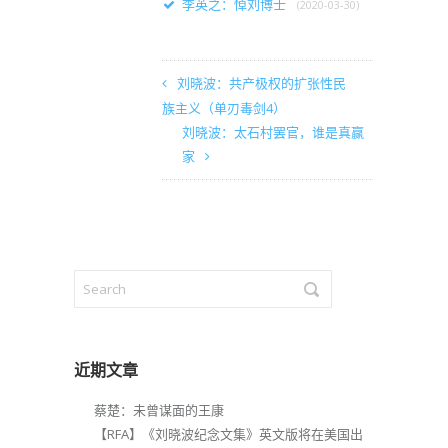
李英之：悼刘博士
(2020-03-30)
刘晓波：共产极权的扩张性民
族主义（单刃毒剑4）
刘晓波：太石村罢官，谁是真赢
家
近期文章
蔡楚：未曾谋面的王康
【RFA】《刘晓波纪念文集》英文版将在美国出