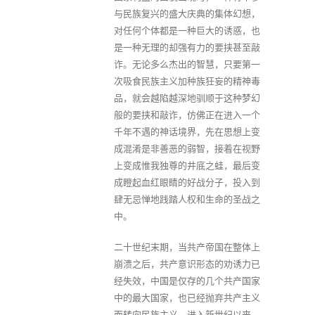
与民族复兴的盛大庆典的集体幻想，
对任何个体都是一种巨大的诱惑，也
是一种无理的却强有力的要挟甚至敲
诈。无论多么杰出的智慧，只要第一
次吸食民族主义加种族狂妄的精神毒
品，就会越陷越深地驯顺于这种梦幻
般的要挟和敲诈，仿佛正在进入一个
千年不遇的神话境界，先在思想上变
成混淆是非善恶的弱智，接着在视野
上变成惟我独尊的井底之蛙，最后变
成瞪起血红眼睛的好战分子，投入到
肆无忌惮地践踏人权和生命的圣战之
中。
二十世纪末期，当共产帝国在整体上
崩溃之后，共产意识形态的劝诱力已
经失效，中国是仅存的几个共产国家
中的最大国家，也已经抛弃共产主义
而转向民族主义。进入新世纪以来，