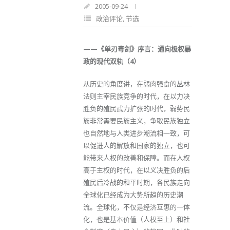
2005-09-24
政治评论
,
节选
——《单刃毒剑》序言：通向极权暴
政的现代双轨（4）
从历史的角度讲，在弱肉强食的丛林
法则主宰民族竞争的时代，在以力决
胜负的殖民武力扩张的时代，弱势民
族非常需要民族主义，争取民族独立
也自然地与人类进步潮流相一致，可
以促进人的解放和国家的独立，也可
能带来人权的改善和保障。而在人权
高于主权的时代，在以义决胜负的后
殖民后冷战的和平时期，各民族走向
全球化已经成为大势所趋的历史潮
流。全球化，不仅是经济互惠的一体
化，也是基本价值（人权至上）和社