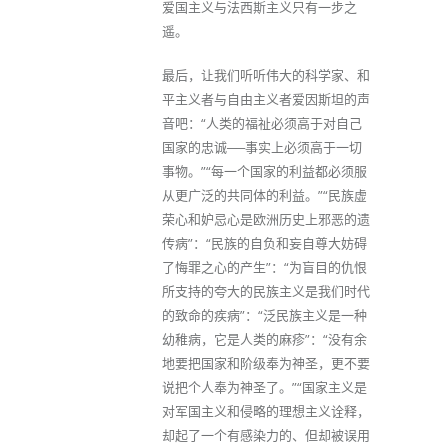
爱国主义与法西斯主义只有一步之
遥。
最后，让我们听听伟大的科学家、和
平主义者与自由主义者爱因斯坦的声
音吧：“人类的福祉必须高于对自己
国家的忠诚──事实上必须高于一切
事物。”“每一个国家的利益都必须服
从更广泛的共同体的利益。”“民族虚
荣心和妒忌心是欧洲历史上邪恶的遗
传病”：“民族的自负和妄自尊大妨碍
了悔罪之心的产生”：“为盲目的仇恨
所支持的夸大的民族主义是我们时代
的致命的疾病”：“泛民族主义是一种
幼稚病，它是人类的麻疹”：“没有余
地要把国家和阶级奉为神圣，更不要
说把个人奉为神圣了。”“国家主义是
对军国主义和侵略的理想主义诠释，
却起了一个有感染力的、但却被误用