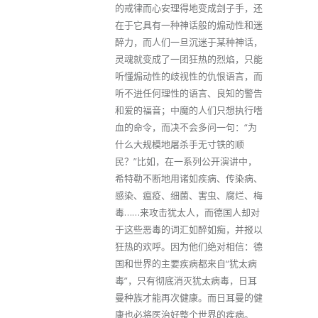
的戒律而心安理得地变成刽子手，还
在于它具有一种神话般的煽动性和迷
醉力，而人们一旦沉迷于某种神话，
灵魂就变成了一团狂热的烈焰，只能
听懂煽动性的歧视性的仇恨语言，而
听不进任何理性的语言、良知的警告
和爱的福音；中魔的人们只想执行嗜
血的命令，而决不会多问一句：“为
什么大规模地屠杀手无寸铁的顺
民？”比如，在一系列公开演讲中，
希特勒不断地用诸如疾病、传染病、
感染、瘟疫、细菌、害虫、腐烂、梅
毒……来攻击犹太人，而德国人却对
于这些恶毒的词汇如醉如痴，并报以
狂热的欢呼。因为他们绝对相信：德
国和世界的主要疾病都来自“犹太病
毒”，只有彻底消灭犹太病毒，日耳
曼种族才能再次健康。而日耳曼的健
康也必将医治好整个世界的疾病。