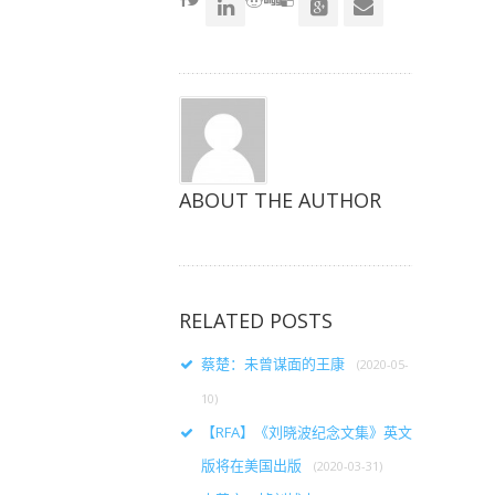
口
口
口
中
中
中
打
打
打
开）
开）
开）
ABOUT THE AUTHOR
RELATED POSTS
蔡楚：未曾谋面的王康
(2020-05-
10)
【RFA】《刘晓波纪念文集》英文
版将在美国出版
(2020-03-31)