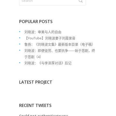
POPULAR POSTS
刘晓波：审美与人的自由
【YouTube】刘晓波妻子刘霞录音
鲁扬：《刘晓波文集》最新版本目录（电子稿）
刘晓波：即便徒劳、也要抗争——始于悲剧，终
于悲剧（4）
刘晓波：《与李泽厚对话》后记
LATEST PROJECT
RECENT TWEETS
Could not authenticate you.