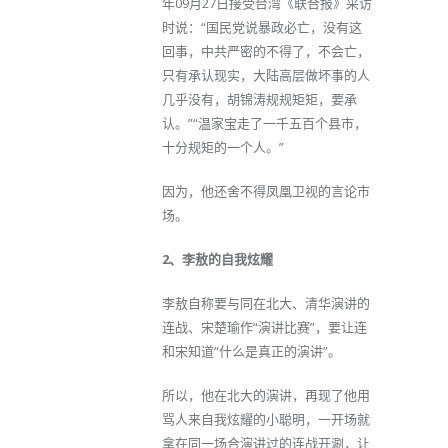
年09月27日接受台湾《联合报》采访
时说：“国民党说暴政必亡，没有这
回事，中共严密的不得了，不会亡，
只有承认现实，大陆高层做坏事的人
几乎没有，胡锦涛规规矩矩，要承
认。”“温家宝走了一千五百个县市，
十分规矩的一个人。”
因为，他还舍不得凤凰卫视的言论市
场。
2、李敖的自我炫耀
李敖自称要与同在北大、清华演讲的
连战、宋楚瑜作“演讲比赛”，要让连
和宋知道“什么是真正的演讲”。
所以，他在北大的演讲，再现了他用
骂人来自我炫耀的小聪明，一开场就
拿在同一场合演讲过的连战开涮，让