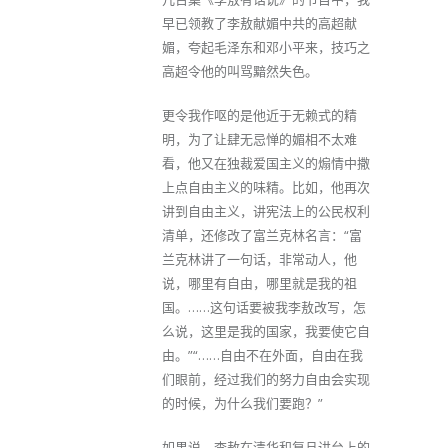
早已领教了李敖献媚中共的高超献
媚，夸起毛泽东和邓小平来，技巧之
高超令他的叫骂黯然失色。
更令我作呕的是他近于无赖式的精
明，为了让肆无忌惮的媚相不太难
看，他又在独裁爱国主义的煽情中撒
上点自由主义的味精。比如，他再次
讲到自由主义，讲宪法上的公民权利
清单，还修改了富兰克林名言：“富
兰克林讲了一句话，非常动人，他
说，哪里有自由，哪里就是我的祖
国。……这句话要被我李敖改写，怎
么说，这里是我的国家，我要使它自
由。”“……自由不在外面，自由在我
们眼前，经过我们的努力自由会实现
的时候，为什么我们要跑？”
如果说，李敖在清华和复旦讲台上的