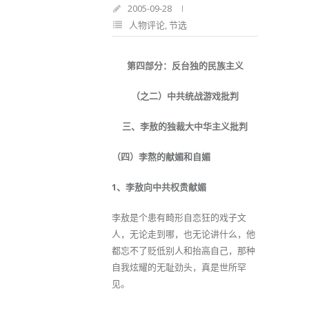
2005-09-28
人物评论
,
节选
第四部分：反台独的民族主义
（之二）中共统战游戏批判
三、李敖的独裁大中华主义批判
（四）李熬的献媚和自媚
1、李敖向中共权贵献媚
李敖是个患有畸形自恋狂的戏子文
人，无论走到哪，也无论讲什么，他
都忘不了贬低别人和抬高自己，那种
自我炫耀的无耻劲头，真是世所罕
见。