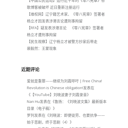
【中国公民运动】运行近十年的《零八宪章》谷
歌博客被破坏 近日重新注册运行
【维权网】辽宁籍艺术家、《零八宪章》签署者
杨立才因发表涉港言论遭刑事拘留
【RFA】疑发表涉港言论 《零八宪章》签署者
杨立才遭刑事拘留
【民生观察】辽宁杨立才被警方抄家后带走
裴毅然：王蒙现象
近期评论
爱就是重罪——继续为刘霞呼吁 | Free China!
Revolution is Chinese obligation!
发表在
《
【YouTube】刘晓波妻子刘霞录音
》
Nan Hu
发表在《
鲁扬：《刘晓波文集》最新版本
目录（电子稿）
》
罗列
发表在《
刘晓波：即便徒劳、也要抗争——
始于悲剧，终于悲剧（4）
》