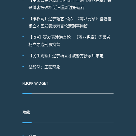
【中国公民运动】运行近十年的《零八宪章》谷
歌博客被破坏 近日重新注册运行
【维权网】辽宁籍艺术家、《零八宪章》签署者
杨立才因发表涉港言论遭刑事拘留
【RFA】疑发表涉港言论 《零八宪章》签署者
杨立才遭刑事拘留
【民生观察】辽宁杨立才被警方抄家后带走
裴毅然：王蒙现象
FLICKR WIDGET
功能