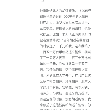
他捐款给北大为胡适塑像，1500倍还
胡适当年给过他1000美元的人情债，
他在北大、清华和复旦三次演讲中，
三次提及。在接受记者采访时，也多
次提及。比如，他对《亚洲周刊》的
记者童清峰说：“当年胡适在我穷困
的时候送了一千元给我，这次我捐了
一百五十万台币给胡适立铜像，相当
于三十五万人民币，一百五十万比当
年的一千元，物价指数是一千五百
倍，我还你的情，这个情还得之高
明，还到北京大学去了，在共产党这
么多年打击胡适、冷落胡适，北京大
学这几年有蔡元培铜像、有李大钊、
毛泽东、马寅初、西班牙赛万提斯，
有这些像的时候，没有胡适的像，我
李敖捐了这笔钱要给胡适立铜像，你