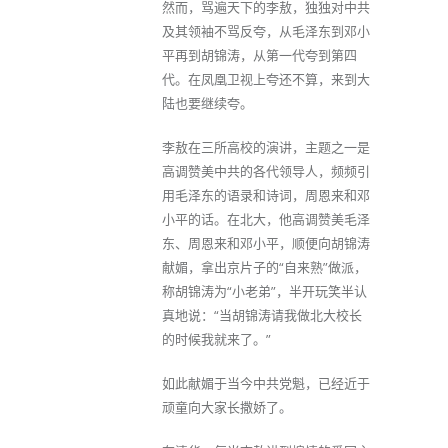
然而，骂遍天下的李敖，独独对中共
及其领袖不骂反夸，从毛泽东到邓小
平再到胡锦涛，从第一代夸到第四
代。在凤凰卫视上夸还不算，来到大
陆也要继续夸。
李敖在三所高校的演讲，主题之一是
高调赞美中共的各代领导人，频频引
用毛泽东的语录和诗词，周恩来和邓
小平的话。在北大，他高调赞美毛泽
东、周恩来和邓小平，顺便向胡锦涛
献媚，拿出京片子的“自来熟”做派，
称胡锦涛为“小老弟”，半开玩笑半认
真地说：“当胡锦涛请我做北大校长
的时候我就来了。”
如此献媚于当今中共党魁，已经近于
顽童向大家长撒娇了。