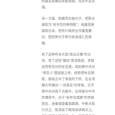
阿扁及其幕后老板美国，双双手足无
措。
另一方面，他痛骂台独分子，把陈水
扁贬为“卖牙签的希特勒”；他痛骂美
国和日本，把布什政府比作魔鬼撒
旦，把恐怖分子称为舍身成仁的英
雄。
有了这种符合大陆“政治正确”的立
场，有了这些“媚态”表演垫底，李敖
自然有充分的安全感。而如果中共对
“李狂人”摸屁股之举，愤怒得失去理
智，那就正中了李敖的下怀。在台湾
蹲大牢蹲出“一世英名”的李敖，巴不
得中共对他下点狠手。在李敖与中共
的博弈中，对于“坐牢也成精”的李敖
而言，进秦城是最高圆满，中断大陆
行次之，取消余下两场演讲再次之。