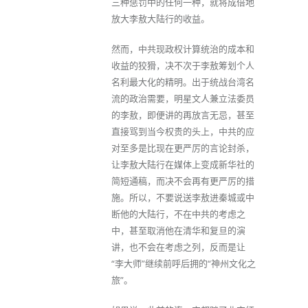
三种惩罚中的任何一种，就将成倍地
放大李敖大陆行的收益。
然而，中共现政权计算统治的成本和
收益的狡猾，决不次于李敖筹划个人
名利最大化的精明。出于统战台湾名
流的政治需要，明星文人兼立法委员
的李敖，即便讲的再放言无忌，甚至
直接骂到当今权贵的头上，中共的应
对至多是比现在更严厉的言论封杀，
让李敖大陆行在媒体上变成新华社的
简短通稿，而决不会再有更严厉的措
施。所以，不要说送李敖进秦城或中
断他的大陆行，不在中共的考虑之
中，甚至取消他在清华和复旦的演
讲，也不会在考虑之列，反而是让
“李大师”继续前呼后拥的“神州文化之
旅”。