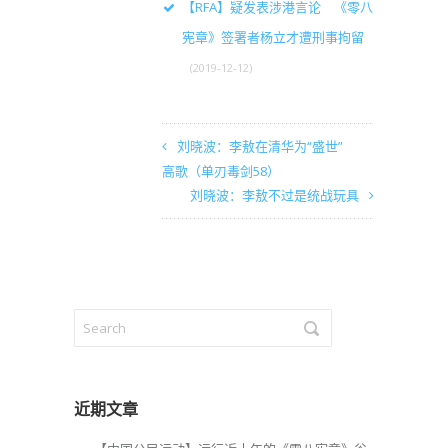
【RFA】疑发表涉港言论 《零八
宪章》签署者杨立才遭刑事拘留
(2019-12-12)
刘晓波：李敖在清华为“盛世”
高歌（单刃毒剑58）
刘晓波：李敖不过是统战玩具
近期文章