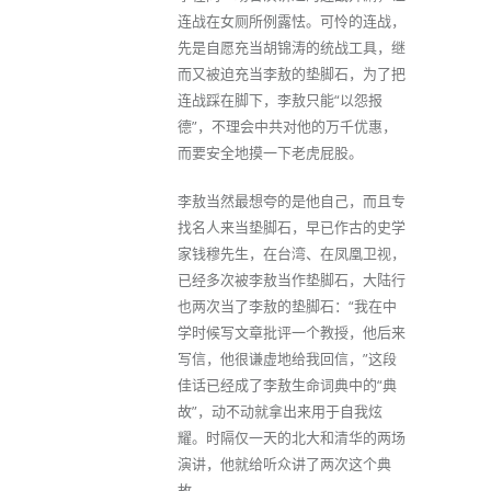
连战在女厕所例露怯。可怜的连战，
先是自愿充当胡锦涛的统战工具，继
而又被迫充当李敖的垫脚石，为了把
连战踩在脚下，李敖只能“以怨报
德”，不理会中共对他的万千优惠，
而要安全地摸一下老虎屁股。
李敖当然最想夸的是他自己，而且专
找名人来当垫脚石，早已作古的史学
家钱穆先生，在台湾、在凤凰卫视，
已经多次被李敖当作垫脚石，大陆行
也两次当了李敖的垫脚石：“我在中
学时候写文章批评一个教授，他后来
写信，他很谦虚地给我回信，”这段
佳话已经成了李敖生命词典中的“典
故”，动不动就拿出来用于自我炫
耀。时隔仅一天的北大和清华的两场
演讲，他就给听众讲了两次这个典
故。