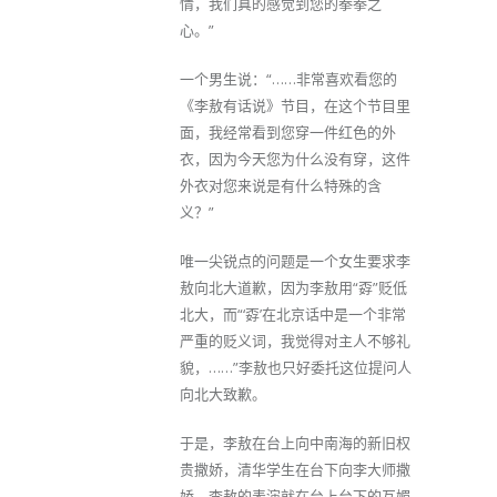
情，我们真的感觉到您的拳拳之
心。”
一个男生说：“……非常喜欢看您的
《李敖有话说》节目，在这个节目里
面，我经常看到您穿一件红色的外
衣，因为今天您为什么没有穿，这件
外衣对您来说是有什么特殊的含
义？”
唯一尖锐点的问题是一个女生要求李
敖向北大道歉，因为李敖用“孬”贬低
北大，而“‘孬’在北京话中是一个非常
严重的贬义词，我觉得对主人不够礼
貌，……”李敖也只好委托这位提问人
向北大致歉。
于是，李敖在台上向中南海的新旧权
贵撒娇，清华学生在台下向李大师撒
娇，李敖的表演就在台上台下的互媚