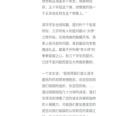
想想看这涵盖多少意思，我跟胡适
四、五十年结这个缘，他借我的钱一
千五百倍反射在这个铜像上。”
清华学生也很知趣，提问时个个投其
所好，几乎所有人的提问都以“大师”
之称开始，先用肉麻的献媚开场，再
奉上拍马屁的问题，直到最后向李敖
赠送礼品，都离不开吹捧“李大师”的
拳拳爱国之心。有几个学生的提问，
已经不是问题而是在大师面前撒娇。
一个女生说：“我觉得我们是以清华
最热烈的双臂来拥抱您，欢迎您回到
我们祖国的组织，欢迎您回来。……
通过刚刚短短几十分钟的讲演，我们
非常深刻领略了您的语言风格和独特
的人格魅力，可能我们更加喜爱您的
是您对我们祖国的认同和您的爱国之