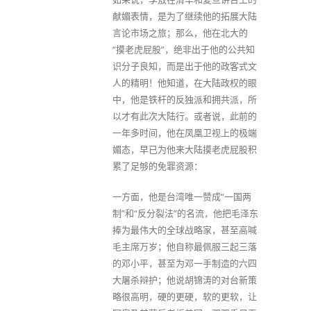
献媚表情，是为了继续他的拓展大陆
言论市场之旅；那么，他在北大的
“摸老虎屁股”，绝非出于他的公共知
识分子良知，而是出于他的政客式文
人的精明！他知道，在大陆政权的眼
中，他是铁杆的反独派和拥共派，所
以才有此次大陆行。或者说，此前的
一年多时间，他在凤凰卫视上的极端
媚态，早已为他来大陆摸老虎屁股积
累了足够的免罪资源：
一方面，他是台湾唯一赞成“一国两
制”和“反分裂法”的名流，他把毛泽东
捧为最伟大的全球战略家，甚至高喊
毛主席万岁；他自称最佩服三起三落
的邓小平，甚至为邓一手制造的六四
大屠杀辩护；他说胡锦涛的对台新策
略很高明，硬的更硬，软的更软，让