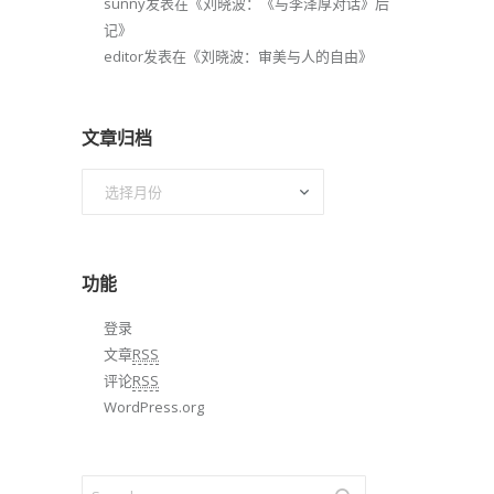
sunny
发表在《
刘晓波：《与李泽厚对话》后
记
》
editor
发表在《
刘晓波：审美与人的自由
》
文章归档
文
章
归
档
功能
登录
文章
RSS
评论
RSS
WordPress.org