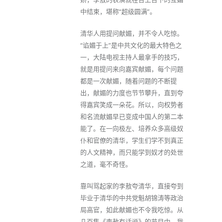
中结束，堪称“超级圆满”。
清华人用提问献媚，并不令人吃惊。
“谄媚于上”是中共文化的最大特色之
一，大陆电视主持人最拿手的技巧，
就是用提问来向嘉宾献媚，每个问题
都是一次献媚，随着问题的不断提
出，献媚的力度也节节攀升，直到夸
得嘉宾笑成一朵花。所以，向权势者
和名流献媚早已变成中国人的第二本
能了。在一向极左、培养众多高级奴
仆和官僚的清华，学生们学不到真正
的人文精神，而只能学到奴才的处世
之道，毫不奇怪。
靠叫骂起家的李敖夸清华，直接夸到
毕业于清华的中共党魁胡锦涛等政治
局高官，如此献媚也不令我吃惊。从
几百集《李敖有话说》的节目中，我