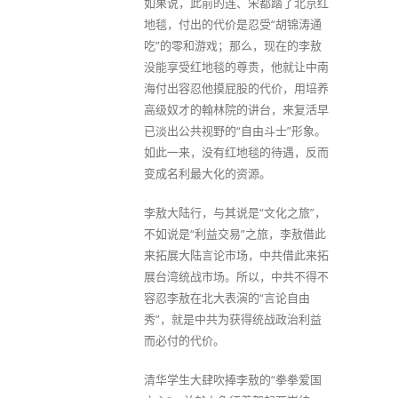
如果说，此前的连、宋都踏了北京红
地毯，付出的代价是忍受“胡锦涛通
吃”的零和游戏；那么，现在的李敖
没能享受红地毯的尊贵，他就让中南
海付出容忍他摸屁股的代价，用培养
高级奴才的翰林院的讲台，来复活早
已淡出公共视野的“自由斗士”形象。
如此一来，没有红地毯的待遇，反而
变成名利最大化的资源。
李敖大陆行，与其说是“文化之旅”，
不如说是“利益交易”之旅，李敖借此
来拓展大陆言论市场，中共借此来拓
展台湾统战市场。所以，中共不得不
容忍李敖在北大表演的“言论自由
秀”，就是中共为获得统战政治利益
而必付的代价。
清华学生大肆吹捧李敖的“拳拳爱国