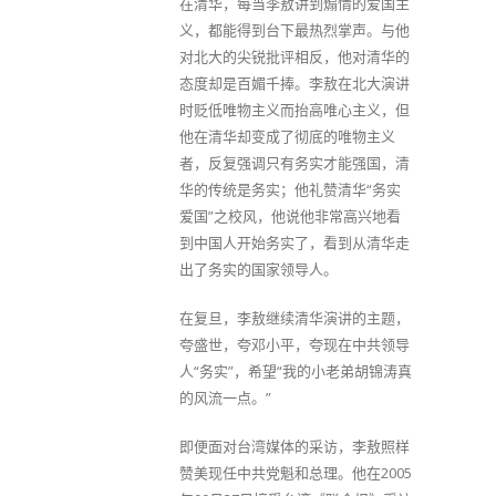
在清华，每当李敖讲到煽情的爱国主
义，都能得到台下最热烈掌声。与他
对北大的尖锐批评相反，他对清华的
态度却是百媚千捧。李敖在北大演讲
时贬低唯物主义而抬高唯心主义，但
他在清华却变成了彻底的唯物主义
者，反复强调只有务实才能强国，清
华的传统是务实；他礼赞清华“务实
爱国”之校风，他说他非常高兴地看
到中国人开始务实了，看到从清华走
出了务实的国家领导人。
在复旦，李敖继续清华演讲的主题，
夸盛世，夸邓小平，夸现在中共领导
人“务实”，希望“我的小老弟胡锦涛真
的风流一点。”
即便面对台湾媒体的采访，李敖照样
赞美现任中共党魁和总理。他在2005