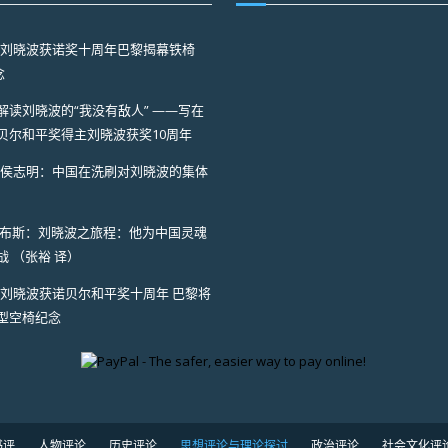
I】刘晓波获诺奖十周年巴黎揭幕铁椅
念
解读刘晓波的“我没有敌人” ——写在
贝尔和平奖得主刘晓波获奖10周年
I】侯志明：中国在洗刷对刘晓波的集体
·布斯：刘晓波之旅程：他为中国灵魂
战 （张裕 译）
I】刘晓波获诺贝尔和平奖十周年 巴黎将
型空椅纪念
书评
人物评论
历史评论
思想评论与理论探讨
政治评论
社会文化评