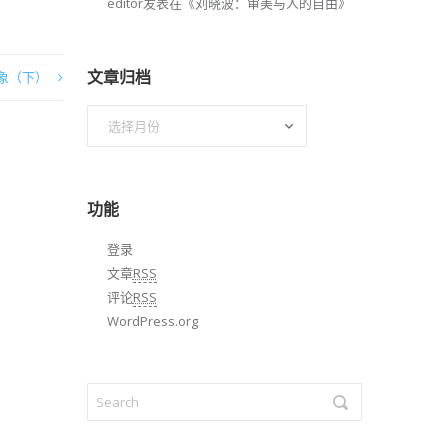
editor
发表在《
刘晓波：审美与人的自由
》
文章归档
象（下）
文
章
归
档
功能
登录
文章
RSS
评论
RSS
WordPress.org