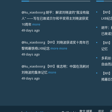
@liu_xiaoboorg
胡平：解读刘晓波的“我没有敌
【RF
人” ——写在已故诺贝尔和平奖得主刘晓波获奖
LXB纪
10周年
more
胡平：
49 days ago
已故诺
@liu_xiaoboorg
【RFI】刘晓波获诺奖十周年巴
【RF
黎揭幕铁椅LXB纪念
more
more
记忆
49 days ago
多莉丝
自由而
@liu_xiaoboorg
【RFI】侯志明：中国在洗刷对
刘晓波的集体记忆
more
【RF
49 days ago
揭幕巨
散文·随笔
评论