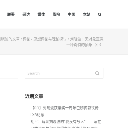
联署
采访
媒体
影响
中国
本站
刘晓波的文章
/
评论
/
思想评论与理论探讨
/
刘晓波：无对象直觉
——一种奇特的抽象（中）
近期文章
【RFI】刘晓波获诺奖十周年巴黎揭幕铁椅
LXB纪念
胡平：解读刘晓波的“我没有敌人” ——写在