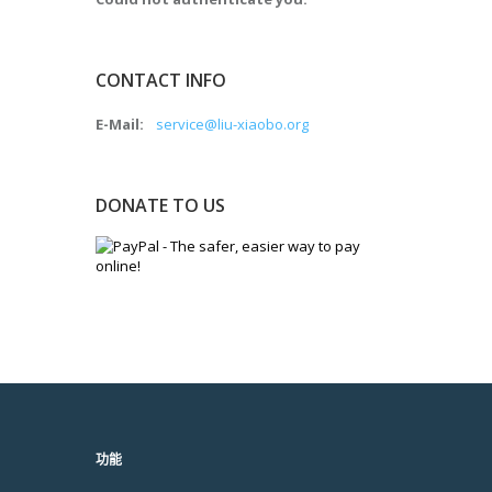
CONTACT INFO
E-Mail:
service@liu-xiaobo.org
DONATE TO US
功能