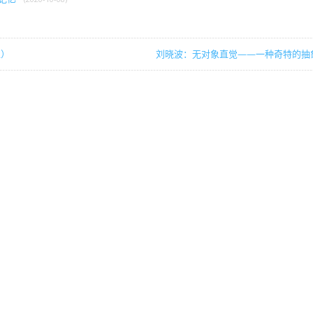
上）
刘晓波：无对象直觉——一种奇特的抽