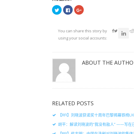
点
点
点
击
击
击
以
以
以
在
在
在
Twitter
Facebook
Google+
上
上
上
共
共
共
You can share this story by
享
享
享
（在
（在
（在
using your social accounts:
新
新
新
窗
窗
窗
口
口
口
中
中
中
打
打
打
开）
开）
开）
ABOUT THE AUTHO
RELATED POSTS
【RFI】刘晓波获诺奖十周年巴黎揭幕铁椅L
胡平：解读刘晓波的“我没有敌人” ——写
【RFI】侯志明：中国在洗刷对刘晓波的集