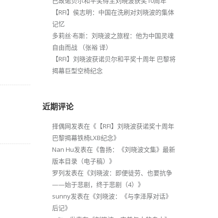
已故诺贝尔和平奖得主刘晓波获奖10周年
【RFI】侯志明：中国在洗刷对刘晓波的集体
记忆
多莉丝·布斯：刘晓波之旅程：他为中国灵魂
自由而战 （张裕 译）
【RFI】刘晓波获诺贝尔和平奖十周年 巴黎将
揭幕巨型空椅纪念
近期评论
择偶网
发表在《
【RFI】刘晓波获诺奖十周年
巴黎揭幕铁椅LXB纪念
》
Nan Hu
发表在《
鲁扬：《刘晓波文集》最新
版本目录（电子稿）
》
罗列
发表在《
刘晓波：即便徒劳、也要抗争
——始于悲剧，终于悲剧（4）
》
sunny
发表在《
刘晓波：《与李泽厚对话》
后记
》