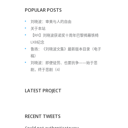
POPULAR POSTS
刘晓波：审美与人的自由
关于本站
【RFI】刘晓波获诺奖十周年巴黎揭幕铁椅
LXB纪念
鲁扬：《刘晓波文集》最新版本目录（电子
稿）
刘晓波：即便徒劳、也要抗争——始于悲
剧，终于悲剧（4）
LATEST PROJECT
RECENT TWEETS
Could not authenticate you.