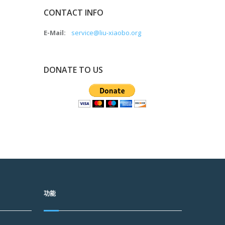
CONTACT INFO
E-Mail:
service@liu-xiaobo.org
DONATE TO US
功能