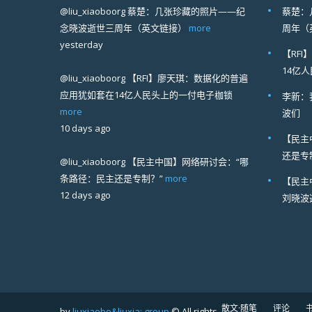
@liu_xiaoboorg
蔡楚：几张珍藏的照片——纪
蔡楚：
念晓波逝世三周年（英文链接）
more
周年（
yesterday
【RF
14亿
@liu_xiaoboorg
【RFI】廖天琪：数据化的普遍
应用犹如套在14亿人民头上的一付电子枷锁
李新：
more
波们
10 days ago
【民主
还是专
@liu_xiaoboorg
【民主中国】网络研讨会：“哪
条路径：民主还是专制？”
more
【民主
12 days ago
刘晓波
散文·随笔
评论
by
liuxiaobo&liuxia; group
© All rights