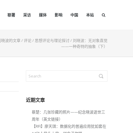
联署
采访
媒体
影响
中国
本站
刘晓波的文章
/
评论
/
思想评论与理论探讨
/
刘晓波：无对象直觉
——一种奇特的抽象（下）
近期文章
蔡楚：几张珍藏的照片——纪念晓波逝世三
周年（英文链接）
【RFI】廖天琪：数据化的普遍应用犹如套在