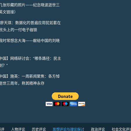
几张珍藏的照片——纪念晓波逝世三
英文链接）
I】廖天琪：数据化的普遍应用犹如套在
人民头上的一付电子枷锁
我时常想念大海——献给中国的刘晓
中国】网络研讨会：“哪条路径：民主
制？”
中国】施英：一周新闻聚焦：各方悼
逝世三周年，称其精神永存
书评
人物评论
历史评论
思想评论与理论探讨
政治评论
社会文化评