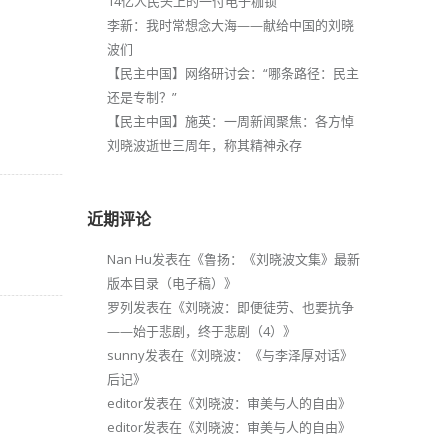
14亿人民头上的一付电子枷锁
李新：我时常想念大海——献给中国的刘晓
波们
【民主中国】网络研讨会：“哪条路径：民主
还是专制？”
【民主中国】施英：一周新闻聚焦：各方悼
刘晓波逝世三周年，称其精神永存
近期评论
Nan Hu
发表在《
鲁扬：《刘晓波文集》最新
版本目录（电子稿）
》
罗列
发表在《
刘晓波：即便徒劳、也要抗争
——始于悲剧，终于悲剧（4）
》
sunny
发表在《
刘晓波：《与李泽厚对话》
后记
》
editor
发表在《
刘晓波：审美与人的自由
》
editor
发表在《
刘晓波：审美与人的自由
》