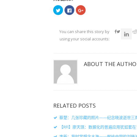
点
点
点
击
击
击
以
以
以
在
在
在
Twitter
Facebook
Google+
上
上
上
共
共
共
You can share this story by
享
享
享
（在
（在
（在
using your social accounts:
新
新
新
窗
窗
窗
口
口
口
中
中
中
打
打
打
开）
开）
开）
ABOUT THE AUTHO
RELATED POSTS
蔡楚：几张珍藏的照片——纪念晓波逝世三
【RFI】廖天琪：数据化的普遍应用犹如套
李新：我时常想念大海——献给中国的刘晓