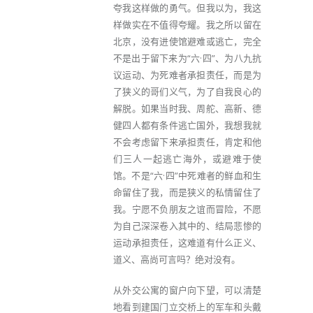
夸我这样做的勇气。但我以为，我这
样做实在不值得夸耀。我之所以留在
北京，没有进使馆避难或逃亡，完全
不是出于留下来为“六·四”、为八九抗
议运动、为死难者承担责任，而是为
了狭义的哥们义气，为了自我良心的
解脱。如果当时我、周舵、高新、德
健四人都有条件逃亡国外，我想我就
不会考虑留下来承担责任，肯定和他
们三人一起逃亡海外，或避难于使
馆。不是“六·四”中死难者的鲜血和生
命留住了我，而是狭义的私情留住了
我。宁愿不负朋友之谊而冒险，不愿
为自己深深卷入其中的、结局悲惨的
运动承担责任，这难道有什么正义、
道义、高尚可言吗？绝对没有。
从外交公寓的窗户向下望，可以清楚
地看到建国门立交桥上的军车和头戴