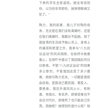
下来的学生全部返校。她没有找到
你，以为你非死即伤，她哭得眼病又
犯了。”
陶力，我的前妻，我儿子刘陶的母
亲，无论是在我们没有离婚时，还是
在我们离婚时，我都对不起她。除了
我放荡的生活给予她心灵上、身体上
的痛苦和绝望之外，我参与“八九抗
议运动”的风风雨雨，也始终令她悬
着心；在惊吓中度过了我回国后的日
日夜夜。不管“八九抗议运动”的结果
多么惨烈，不管我因此受了多少磨
难，统统与陶力无关，一切都是我咎
由自取。是我自己要回国、要投入、
要绝食。我在外面风风火火，有刺
激、有观众、有名声，即使受难也不
会白付代价，即使死了也只能自己负
责。而她呢？她得到的是什么呢？除