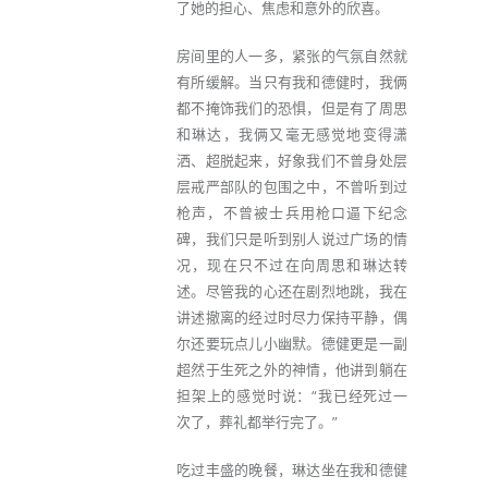
了她的担心、焦虑和意外的欣喜。
房间里的人一多，紧张的气氛自然就
有所缓解。当只有我和德健时，我俩
都不掩饰我们的恐惧，但是有了周思
和琳达，我俩又毫无感觉地变得潇
洒、超脱起来，好象我们不曾身处层
层戒严部队的包围之中，不曾听到过
枪声，不曾被士兵用枪口逼下纪念
碑，我们只是听到别人说过广场的情
况，现在只不过在向周思和琳达转
述。尽管我的心还在剧烈地跳，我在
讲述撤离的经过时尽力保持平静，偶
尔还要玩点儿小幽默。德健更是一副
超然于生死之外的神情，他讲到躺在
担架上的感觉时说：“我已经死过一
次了，葬礼都举行完了。”
吃过丰盛的晚餐，琳达坐在我和德健