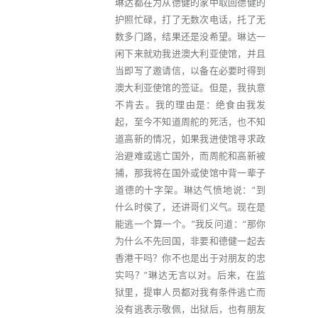
琳达都在为从德健的家中取回德健的
护照忙碌，打了无数次电话，托了无
数多门路，结果还是没希望。琳达一
闲下来就劝我进澳大利亚使馆，并且
当即写了邀请信，以备在必要时得到
澳大利亚使馆的签证。但是，我执意
不肯去。我的理由是：绝食由我发
起，至今不知道周舵的死活，也不知
道高新的情况，如果我进使馆寻求政
治避难或逃亡国外，而周舵和高新被
捕，那我将在国外或使馆中背一辈子
道德的十字架。琳达气愤地说：“到
什么时侯了，还讲哥们义气。现在是
能逃一个算一个。”我反问道：“那你
为什么不先回国，非要和德健一起去
香港干吗？你不也是出于对朋友的忠
实吗？”琳达无言以对。后来，在监
狱里，提审人员都对我有条件逃亡而
没有逃表示敬佩，出狱后，也有朋友