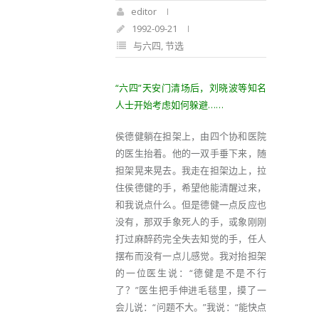
editor
1992-09-21
与六四
,
节选
“六四”天安门清场后，刘晓波等知名
人士开始考虑如何躲避……
侯德健躺在担架上，由四个协和医院
的医生抬着。他的一双手垂下来，随
担架晃来晃去。我走在担架边上，拉
住侯德健的手，希望他能清醒过来，
和我说点什么。但是德健一点反应也
没有，那双手象死人的手，或象刚刚
打过麻醉药完全失去知觉的手，任人
摆布而没有一点儿感觉。我对抬担架
的一位医生说：“德健是不是不行
了？”医生把手伸进毛毯里，摸了一
会儿说：“问题不大。”我说：“能快点