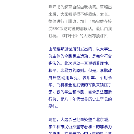
呼吁书的起草自然由我执笔。草稿出
来后，大家都觉得不够简练，太长。
德健进行了删改，加上了杨宪益在接
受BBC采访时说的那段话，最后由我
订稿。《呼吁书》的大致内容如下：
由胡耀邦逝世所引发出的、以大学生
为主体的全民民主运动，是完全符合
宪法的。此次运动一直遵循着理性、
和平、非暴力的原则。但是，李鹏政
府居然动用坦克、装甲车、军用卡
车、飞机和全副武装的军队来镇压手
无寸铁的学生和市民，完全是法西斯
行为，是八十年代世界历史上罕见的
暴行。
现在，大屠杀已经血染整个北京城，
学生和市民仍然坚守着和平的非暴力
的原则，它显示了中国人民的民主意