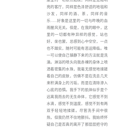
亮的客厅，同样是色泽舒适的地毯和
沙发，同样的酒、茶，同样的音
乐……好象是这里的一切与昨晚的血
雨腥风无关。但是，在我的眼中，这
里的一切都有种异样的感觉，站也
好，坐也罢，总感到心中空空，一点
也不踏实，随时可能有恶运降临。唯
一可以使自己镇静下来的方法就是洗
澡。淋浴的喷头向我赤裸的身体上喷
洒着密集的水珠，我毫无感觉地揉搓
着自己的皮肤，仿佛不是在洗去几天
来积满身上的污垢，而是在清除渗入
心底的恐惧。我手下的肌体似乎是个
远离我而去的无生命体，它感觉不到
水滴，感觉不到温度，感觉不到有两
双手轻轻地揉搓。尽管洗手间中很
热，但我仍然不住地颤抖。我始终怀
疑自己是否真的离开了那层层把守的