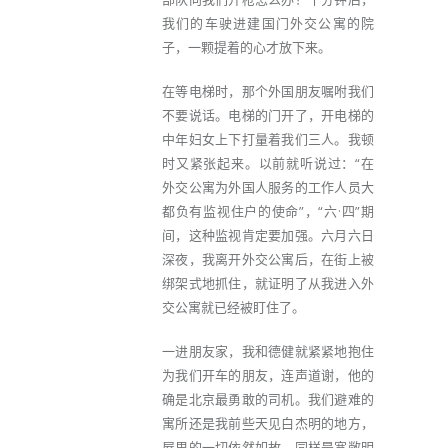
我们的车驶进建国门外交公寓的院
子，一颗提着的心才放下来。
在等电梯时，那个外国朋友嘱咐我们
不要说话。电梯的门开了，开电梯的
中年妇女上下打量着我们三人。我顿
时又紧张起来。以前就听说过：“在
外交公寓为外国人服务的工作人员大
都负有监视住户的使命”，“六·四”期
间，这种监视肯定要加强。六月六日
深夜，我离开外交公寓后，在街上被
绑架式地抓住，就证明了从我进入外
交公寓就已经被盯住了。
一进朋友家，我和德健就紧紧地抱住
为我们开车的朋友，连声道谢，他的
确是北京最勇敢的司机。我们避难的
寓所还是我前些天见白杰明的地方，
屋里的一切依然如故，同样是宽敞明