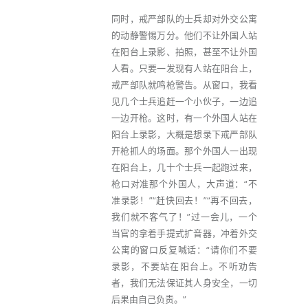
同时，戒严部队的士兵却对外交公寓
的动静警惕万分。他们不让外国人站
在阳台上录影、拍照，甚至不让外国
人看。只要一发现有人站在阳台上，
戒严部队就鸣枪警告。从窗口，我看
见几个士兵追赶一个小伙子，一边追
一边开枪。这时，有一个外国人站在
阳台上录影，大概是想录下戒严部队
开枪抓人的场面。那个外国人一出现
在阳台上，几十个士兵一起跑过来，
枪口对准那个外国人，大声道：“不
准录影！”“赶快回去！”“再不回去，
我们就不客气了！”过一会儿，一个
当官的拿着手提式扩音器，冲着外交
公寓的窗口反复喊话：“请你们不要
录影，不要站在阳台上。不听劝告
者，我们无法保证其人身安全，一切
后果由自己负责。”