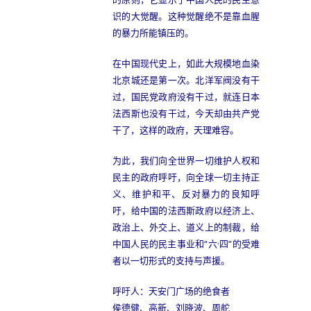
识的大觉醒。这种觉醒绝不是靠血腥
的暴力所能镇压的。
在中国现代史上，如此大规模地血染
北京城还是第一次。北洋军阀没有干
过，国民党政府没有干过，就连日本
法西斯也没有干过，今天却由共产党
干了，这样的政府，天理难容。
为此，我们向全世界一切维护人权和
民主的政府呼吁，向全球一切主持正
义、维护和平、反对暴力的良知呼
吁，给中国的法西斯政府以经济上、
政治上、外交上、道义上的制裁，给
中国人民的民主事业和“六·四”的受难
者以一切形式的支持与声援。
呼吁人：天安门广场的绝食者
侯德健、高新、刘晓波、周舵