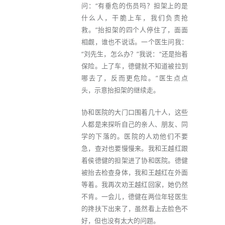
问：“有垂危的伤员吗？担架上的是
什么人，干脆上车，我们负责抢
救。”抬担架的四个人停住了，面面
相觑，谁也不说话。一个医生问我：
“刘先生，怎么办？”我说：“还是抬着
保险。上了车，德健就不知道被拉到
哪去了，反而更危险。”医生点点
头，示意抬担架的继续走。
协和医院的大门口围着几十人，这些
人都是来探听自己的亲人、朋友、同
学的下落的。医院的人劝他们不要
急，查对也要慢慢来。我和王越红跟
着侯德健的担架进了协和医院。德健
被抬去检查身体，我和王越红在外面
等着。我再次劝王越红回家，她仍然
不肯。一会儿，德健在两位年轻医生
的搀扶下出来了，虽然看上去脸色不
好，但也没有太大的问题。