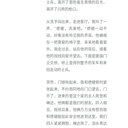
士兵，离开了那些毫无表情的目光，
离开了闪亮的枪口。
从洗手间出来，走进客厅。我叫了一
声，“德健，洗澡吧。”德健一动不
动，好象没有听见我的声音。他蜷缩
在一把靠窗的椅子里，呆呆地看着窗
外。我走过去，站在他的背后，顺着
他的视线向窗外望去。下面是建国门
立交桥，桥上是排列整齐的军车和来
回走动的士兵。
突然，门锁响起来，我和德健顿时紧
张起来，不约而同地向门口望去。门
开了，进来的是这个家的主人周思和
琳达。他俩都是我们的朋友。四人相
见，既惊且喜，他俩万万没有想到我
和德健能如此安全地进到这里。我们
四人紧紧拥抱，琳达哭了，泪水表达