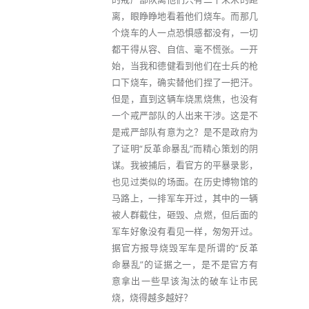
离，眼睁睁地看着他们烧车。而那几
个烧车的人一点恐惧感都没有，一切
都干得从容、自信、毫不慌张。一开
始，当我和德健看到他们在士兵的枪
口下烧车，确实替他们捏了一把汗。
但是，直到这辆车烧黑烧焦，也没有
一个戒严部队的人出来干涉。这是不
是戒严部队有意为之？是不是政府为
了证明“反革命暴乱”而精心策划的阴
谋。我被捕后，看官方的平暴录影，
也见过类似的场面。在历史博物馆的
马路上，一排军车开过，其中的一辆
被人群截住，砸毁、点燃，但后面的
军车好象没有看见一样，匆匆开过。
据官方报导烧毁军车是所谓的“反革
命暴乱”的证据之一，是不是官方有
意拿出一些早该淘汰的破车让市民
烧，烧得越多越好？