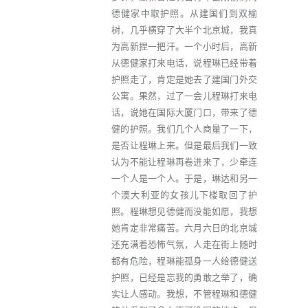
德健家中取护照。从建国们到双榆
树，几乎横穿了大半个北京城，我真
为高新捏一把汗。一个小时后，高新
从德健家打来电话，说程琳已经带着
护照走了，肯定是她去了建国门外交
公寓。果然，过了一会儿程琳打来电
话，说她在国际大厦门口，带来了德
健的护照。我们几个人商量了一下，
是否让程琳上来。但是最后我们一致
认为不能让程琳再卷进来了，少牵连
一个人是一个人。于是，琳达和另一
个澳大利亚的女孩儿下楼取回了护
照。程琳想见德健而没能如愿，我想
她肯定非常痛苦。六月六日的北京城
还充满着恐怖气氛，人走在街上随时
都有危险，程琳能孤身一人给德健送
护照，已经是忘我的勇敢之举了，确
实让人感动。我想，不管程琳和德健