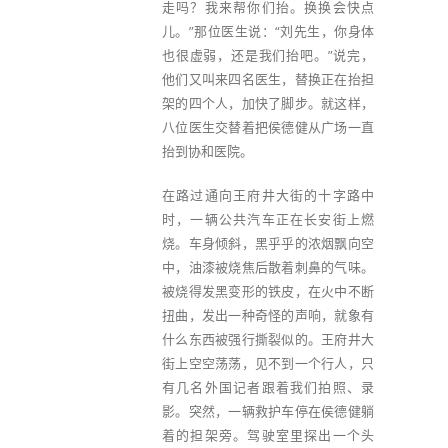
走吗？我来帮你们抬。换换会快点
儿。”那位医生说：“刘先生，你身体
也很虚弱，还是我们抬吧。”说完，
他们又叫来四名医生，替换正在抬担
架的四个人，加快了脚步。就这样，
八位医生交替着把侯德健从广场一直
抬到协和医院。
在路过通向王府井大街的十字路中
时，一辆公共汽车正在长安街上燃
烧。车身倾斜，黑乎乎的浓烟飘向空
中，油漆被烧焦后散着刺鼻的气味。
被烧得发黑变形的铁皮，在火中不断
扭曲，发出一种奇怪的声响，就象有
什么东西被强行撕裂似的。王府井大
街上空空荡荡，见不到一个行人，只
有几名外国记者跟着我们拍照、录
影。突然，一辆救护车停在侯德健躺
着的担架旁。驾驶室里探出一个头