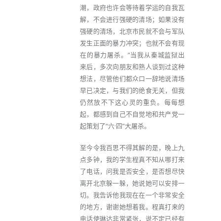
潮，政府也许会等待着学运的自我瓦
解，不会进行强硬的清场；如果没有
强硬的清场，北京市民就不会与军队
发生正面的暴力冲突；也就不会有现
在的暴力屠杀。”当我从秦城监狱出
来后，多次向朋友和熟人谈到过这种
想法，尽管他们都众口一辞地说清场
早已决定，与我们的绝食无关，但我
仍然放不下这心灵的重负。每每想
起，都感到自己不自觉地和共产党一
起策划了“六·四”大屠杀。
至今令我百思不得其解的是，晚上九
点多钟，我的学生程真不知从哪打来
了电话，问我是否安全，是否想尽快
离开北京躲一躲，她说她可以安排一
切。我告诉他我现在在一个非常安全
的地方，谢谢她想着我。程真打来的
电话使琳达非常紧张，说不定已经有