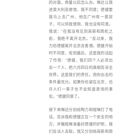
的对面，商量以后怎么办。琳达让我
进澳大利亚使馆，我不同意；德健要
我马上去广州，他在广州有一套房
子，可以供我使用，我也没有同意。
我说：“在我没有见到高新和周舵之
前，我绝不离开北京。”反过来，我
力劝德健离开北京去香港。德健开始
时不同意，但到最后，还是我的话起
了作用：“德健，我们四个人必须出
去一个人，把六月四日的真相告诉全
世界。这是我们的责任。而你出去的
条件最充分。如果你也留在北京，也
许人们一辈子也不会知道清场的事
实。”德健同意了。
接下来琳达分别给陶力和程琳打了电
话，告诉我和德健正在一个安全的地
方；并嘱程琳准备好德健的护照，我
们会派人去取。我又分别给高新和周