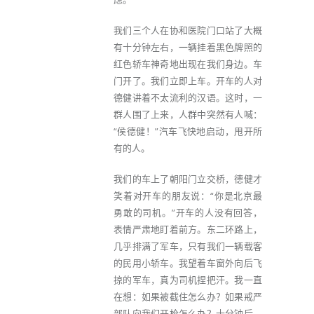
我们三个人在协和医院门口站了大概
有十分钟左右，一辆挂着黑色牌照的
红色轿车神奇地出现在我们身边。车
门开了。我们立即上车。开车的人对
德健讲着不太流利的汉语。这时，一
群人围了上来，人群中突然有人喊：
“侯德健！”汽车飞快地启动，甩开所
有的人。
我们的车上了朝阳门立交桥，德健才
笑着对开车的朋友说：“你是北京最
勇敢的司机。”开车的人没有回答，
表情严肃地盯着前方。东二环路上，
几乎排满了军车，只有我们一辆载客
的民用小轿车。我望着车窗外向后飞
掠的军车，真为司机捏把汗。我一直
在想：如果被截住怎么办？如果戒严
部队向我们开枪怎么办？十分钟后，