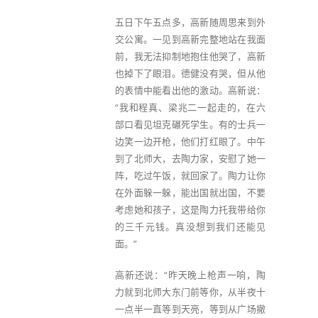
五日下午五点多，高新随周思来到外
交公寓。一见到高新完整地站在我面
前，我无法抑制地抱住他哭了，高新
也掉下了眼泪。德健没有哭，但从他
的表情中能看出他的激动。高新说：
“我和程真、梁兆二一起走的，在六
部口看见坦克碾死学生。有的士兵一
边笑一边开枪，他们打红眼了。中午
到了北师大，去陶力家，安慰了她一
阵，吃过午饭，就回家了。陶力让你
在外面躲一躲，能出国就出国，不要
考虑她和孩子，这是陶力托我带给你
的三千元钱。真没想到我们还能见
面。”
高新还说：“昨天晚上枪声一响，陶
力就到北师大东门前等你，从半夜十
一点半一直等到天亮，等到从广场撤