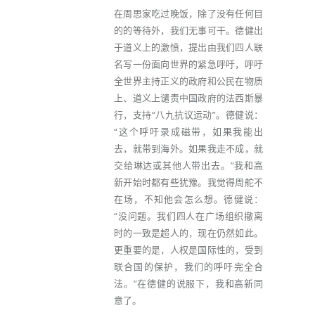
在周思家吃过晚饭，除了没有任何目
的的等待外，我们无事可干。德健出
于道义上的激愤，提出由我们四人联
名写一份面向世界的紧急呼吁，呼吁
全世界主持正义的政府和公民在物质
上、道义上谴责中国政府的法西斯暴
行，支持“八九抗议运动”。德健说：
“这个呼吁录成磁带，如果我能出
去，就带到海外。如果我走不成，就
交给琳达或其他人带出去。”我和高
新开始时都有些犹豫。我觉得周舵不
在场，不知他会怎么想。德健说：
“没问题。我们四人在广场组织撤离
时的一致是超人的，现在仍然如此。
更重要的是，人权是国际性的，受到
联合国的保护，我们的呼吁完全合
法。”在德健的说服下，我和高新同
意了。