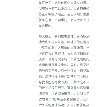
舵打电话，想让他俩也来外交公寓。
周舵家里的电话没人接。高新的未婚
妻张小梅接了电话。我告诉她：要高
新呆在家中不要出门，明天会有人开
车去接他。
那天晚上，我们根本没睡。白杰明从
澳大利亚打来长途，叙述了他在电视
中见到的北京大屠杀的血腥场面。当
琳达向我们转述时，我和德健都感到
庆幸，当时的北京城，风暴之眼的纪
念碑附近是最安全的。同时，我又隐
约地感到不安，有一种道义上的犯罪
感，总觉得死于戒严部队枪口下的人
与我发起的绝食有关。一种挥之不去
的推论总是跟着我，直到我被抓进秦
城监狱，直到我获得自由，直到我走
进坟墓：“如果我不发起绝食，就不
会有新的运动高潮；如果没有新的高