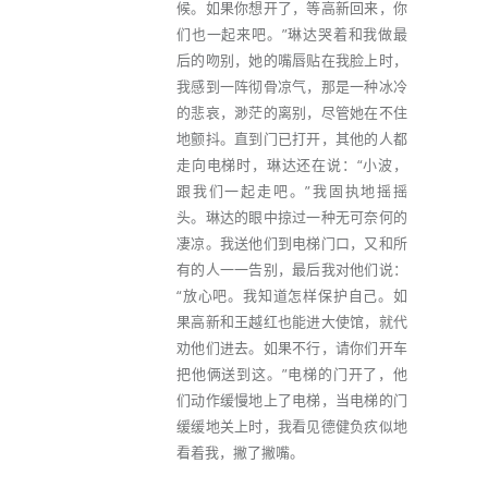
候。如果你想开了，等高新回来，你
们也一起来吧。”琳达哭着和我做最
后的吻别，她的嘴唇贴在我脸上时，
我感到一阵彻骨凉气，那是一种冰冷
的悲哀，渺茫的离别，尽管她在不住
地颤抖。直到门已打开，其他的人都
走向电梯时，琳达还在说：“小波，
跟我们一起走吧。”我固执地摇摇
头。琳达的眼中掠过一种无可奈何的
凄凉。我送他们到电梯门口，又和所
有的人一一告别，最后我对他们说：
“放心吧。我知道怎样保护自己。如
果高新和王越红也能进大使馆，就代
劝他们进去。如果不行，请你们开车
把他俩送到这。”电梯的门开了，他
们动作缓慢地上了电梯，当电梯的门
缓缓地关上时，我看见德健负疚似地
看着我，撇了撇嘴。