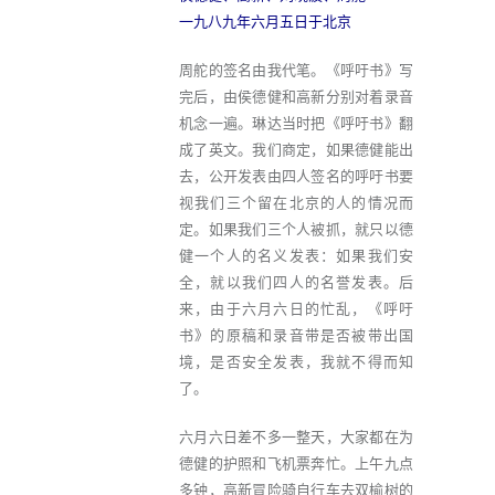
一九八九年六月五日于北京
周舵的签名由我代笔。《呼吁书》写
完后，由侯德健和高新分别对着录音
机念一遍。琳达当时把《呼吁书》翻
成了英文。我们商定，如果德健能出
去，公开发表由四人签名的呼吁书要
视我们三个留在北京的人的情况而
定。如果我们三个人被抓，就只以德
健一个人的名义发表：如果我们安
全，就以我们四人的名誉发表。后
来，由于六月六日的忙乱，《呼吁
书》的原稿和录音带是否被带出国
境，是否安全发表，我就不得而知
了。
六月六日差不多一整天，大家都在为
德健的护照和飞机票奔忙。上午九点
多钟，高新冒险骑自行车去双榆树的