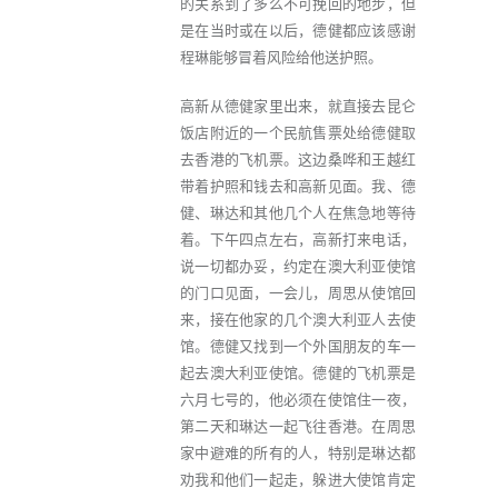
的关系到了多么不可挽回的地步，但
是在当时或在以后，德健都应该感谢
程琳能够冒着风险给他送护照。
高新从德健家里出来，就直接去昆仑
饭店附近的一个民航售票处给德健取
去香港的飞机票。这边桑哗和王越红
带着护照和钱去和高新见面。我、德
健、琳达和其他几个人在焦急地等待
着。下午四点左右，高新打来电话，
说一切都办妥，约定在澳大利亚使馆
的门口见面，一会儿，周思从使馆回
来，接在他家的几个澳大利亚人去使
馆。德健又找到一个外国朋友的车一
起去澳大利亚使馆。德健的飞机票是
六月七号的，他必须在使馆住一夜，
第二天和琳达一起飞往香港。在周思
家中避难的所有的人，特别是琳达都
劝我和他们一起走，躲进大使馆肯定