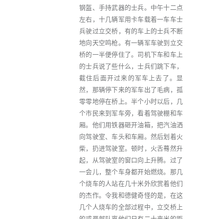
钢盔、手持武器的士兵。中午十二点
左右，十几辆军用卡车载着一车车士
兵驶过立交桥，有的车上的士兵不断
地向天空鸣枪。有一辆军车驶到立交
桥的一半便停住了。司机下车和车上
的士兵说了些什么，士兵们跳下车，
截住后面开过来的军车上去了。显
然，那辆停下来的军车出了毛病，孤
零零地停在桥上。半个小时以后，几
个市民来到军车旁，看着驾驶棚和车
厢。他们用铁器砸开油箱，把汽油洒
向驾驶室、车头和车厢。然后划着火
柴，扔进驾驶室。顿时，火舌蓦然升
起，从驾驶室的窗口向上升腾。过了
一会儿，整个车身都开始燃烧。那几
个烧车的人站在几十米外欣赏着他们
的杰作。令我和德健奇怪的是，在这
几个人烧车的全部过程中，立交桥上
的戒严部队离他们只有二十来米的距