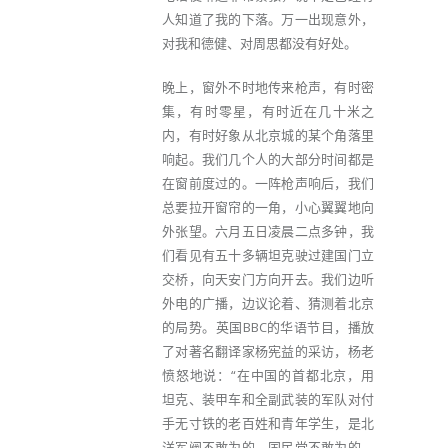
人知道了我的下落。万一出现意外，
对我和德健、对周思都没有好处。
晚上，窗外不时地传来枪声，有时密
集，有时零星，有时近在几十米之
内，有时好象从北京城的某个角落里
响起。我们几个人的大部分时间都是
在窗前度过的。一阵枪声响后，我们
总要拉开窗帘的一角，小心翼翼地向
外张望。六月五日凌晨二点多钟，我
们看见有五十多辆坦克驶过建国门立
交桥，向天安门方向开去。我们边听
外电的广播，边议论着、猜测着北京
的局势。英国BBC的华语节目，播放
了对著名翻译家杨宪益的采访，杨老
愤怒地说：“在中国的首都北京，用
坦克、装甲车和全副武装的军队对付
手无寸铁的老百姓和青年学生，是北
洋军阀不敢为的，国民党不敢为的，