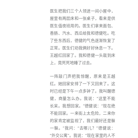
医生把我们三个人领进一间小屋中，
屋里有两层床和一张桌子，看来是供
医生值夜班用的。医生们拿来面包、
香肠、汽水、西瓜给我和德健吃。吃
了些东西后，德健的气色逐渐恢复了
正常。医生们劝我俩好好休息一下。
王越红回家了。我和德健一头栽到床
上，竟死死地睡了过去。
一阵敲门声把我惊醒，原来是王越
红。她回家安排了一下又回来了。这
时已经是下午一点多钟了。我叫醒德
健，商量怎么办。我说：“这里不能
长呆。我想回家。”德健说：“现在绝
不能回家。一来街上太危险，二来你
的家肯定被监视了，我们最好还是躲
一躲。”我问：“去哪儿？”德健说：
“外交公寓”。我说：“现在家里的人不