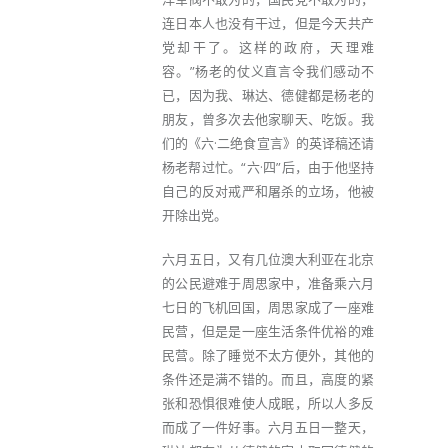
连日本人也没有干过，但是今天共产
党却干了。这样的政府，天理难
容。”杨老的仗义直言令我们感动不
已，因为我、琳达、德健都是杨老的
朋友，曾多次去他家聊天、吃饭。我
们的《六·二绝食宣言》的英译稿还请
杨老帮过忙。“六·四”后，由于他坚持
自己的反对戒严和屠杀的立场，他被
开除出党。
六月五日，又有几位澳大利亚在北京
的公民避难于周思家中，准备乘六月
七日的飞机回国，周思家成了一座难
民营，但是是一座生活条件优裕的难
民营。除了睡觉不太方便外，其他的
条件还是满不错的。而且，高度的紧
张和恐惧很难使人成眠，所以人多反
而成了一件好事。六月五日一整天，