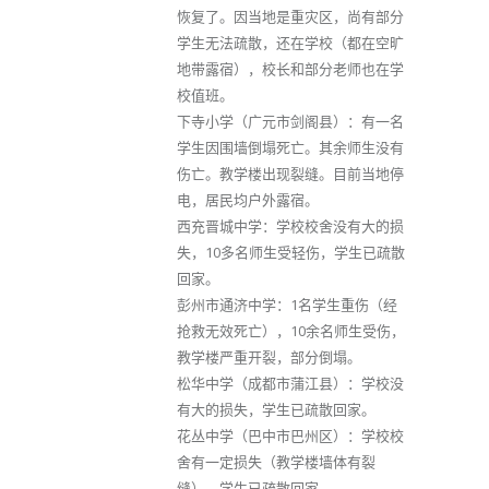
恢复了。因当地是重灾区，尚有部分
学生无法疏散，还在学校（都在空旷
地带露宿），校长和部分老师也在学
校值班。
下寺小学（广元市剑阁县）：有一名
学生因围墙倒塌死亡。其余师生没有
伤亡。教学楼出现裂缝。目前当地停
电，居民均户外露宿。
西充晋城中学：学校校舍没有大的损
失，10多名师生受轻伤，学生已疏散
回家。
彭州市通济中学：1名学生重伤（经
抢救无效死亡），10余名师生受伤，
教学楼严重开裂，部分倒塌。
松华中学（成都市蒲江县）：学校没
有大的损失，学生已疏散回家。
花丛中学（巴中市巴州区）：学校校
舍有一定损失（教学楼墙体有裂
缝），学生已疏散回家。