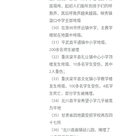
底塌垮，起初人们能听到孩子们的呼
救声，其后呼救声越来越弱。映秀镇
漩口中学全部垮塌
（30）在崇州市怀远镇中学，主教学
楼就在地震中垮塌。
（31）平武县平通镇中小学垮塌，
200余名师生被埋
（32）重庆梁平县礼让镇中心小学顶
楼发生垮塌，10多名学生受伤，其中
2人重伤；
（33）重庆梁平县文化镇小学教学楼
发生垮塌，100多名学生受伤，4名学
生死亡，部分学生被掩埋。
（34）北川县平安希望小学几乎被夷
为平地
（35）甘肃省因地震受损学校两百四
十七所
（36）“北川县曲镇幼儿园，掩埋了