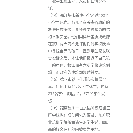
一批学生被压埋，人员伤亡情况不
详。
（14）都江堰市新建小学超过400个
小学生死亡。有几个家长责备政府的
救援反应缓慢，并怀疑学校建筑的结
构不够安全。他们同样严重质疑政府
在震后两天内不允许他们到学校废墟
中寻找自己的孩子，直到学生家长联
合投诉之后，才让他们接近了自己孩
子的尸体。都江堰有六所学校建筑倒
塌，而政府的建筑却巍然耸立。
（15）德阳市辖下什邡市灾情最严
重。什邡市有447名学生死亡，仍有
238名学生被埋，2，673名学生受
伤；
（16）距离汶川一山之隔的汉旺镇三
所学校也在顷刻间化为废墟，东方职
业培训学院徼幸逃生的学生说，四层
高的校舍在几秒内被夷为平地。