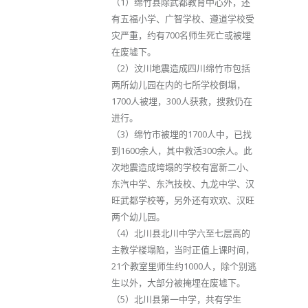
（1）绵竹县除武都教育中心外，还
有五福小学、广智学校、遵道学校受
灾严重，约有700名师生死亡或被埋
在废墟下。
（2）汶川地震造成四川绵竹市包括
两所幼儿园在内的七所学校倒塌，
1700人被埋，300人获救，搜救仍在
进行。
（3）绵竹市被埋的1700人中，已找
到1600余人，其中救活300余人。此
次地震造成垮塌的学校有富新二小、
东汽中学、东汽技校、九龙中学、汉
旺武都学校等，另外还有欢欢、汉旺
两个幼儿园。
（4）北川县北川中学六至七层高的
主教学楼塌陷，当时正值上课时间，
21个教室里师生约1000人，除个别逃
生以外，大部分被掩埋在废墟下。
（5）北川县第一中学，共有学生