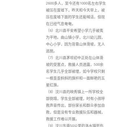
2600多人，至今还有1000名左右学生
被压在废墟下，昨天和今天早上，被
压在废墟下面的学生还能喊话，但现
在已经气息奄奄。
（6）北川县平安希望小学几乎被夷
为平地。曲山镇小学，北川幼儿园，
中心小学，因为背靠山体滑坡，无人
逃脱。
（7）北川县茅坝初中正处在山体滑
坡的受害点，救援人员透露，500余
名学生几乎全部被埋，如今学校只剩
一根歪歪斜斜的旗杆和一面鲜艳的五
星红旗。
（8）汶川县的映秀镇上一所学校全
部倒塌，学生全部被埋，时有小孩呼
救声音传出，部份家长和群众参加自
救，但是没有专业救援队伍和器械，
救援工作难以开展。
（9）汶川东南50公里的洛水镇死伤