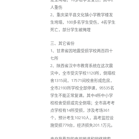
人重伤
2、重庆梁平县文化镇小学教学楼发
生垮塌，100多名学生受伤，4名学生
死亡，部分学生被掩埋
三、其它省份
1、甘肃省因地震受损学校两百四十
七所
2、陕西省汉中市教育系统在这次震
灾中，全市受灾学校1120所，倒塌校
舍1315间，17571间校舍形成危房，
全市2193所学校全部停课，95535名
学生不能正常复课。其中4所中小学
校校舍受损或完全倒塌；全市高考考
点学校有14所受损，涉及考场361
个，预计考生10210人，高考监控设
施受损779台，经济损失201.1万元。
来自我看到的电视报道和网络搜索，