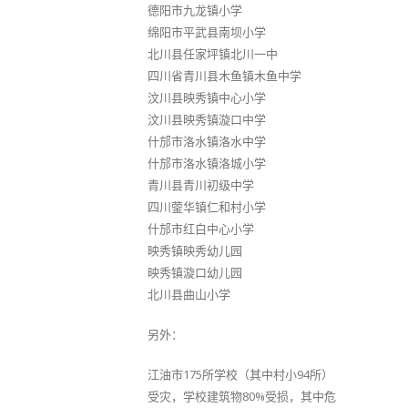
德阳市九龙镇小学
绵阳市平武县南坝小学
北川县任家坪镇北川一中
四川省青川县木鱼镇木鱼中学
汶川县映秀镇中心小学
汶川县映秀镇漩口中学
什邡市洛水镇洛水中学
什邡市洛水镇洛城小学
青川县青川初级中学
四川蓥华镇仁和村小学
什邡市红白中心小学
映秀镇映秀幼儿园
映秀镇漩口幼儿园
北川县曲山小学
另外：
江油市175所学校（其中村小94所）
受灾，学校建筑物80%受损，其中危