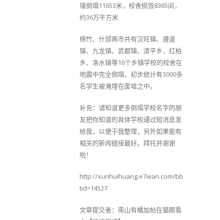
墙倒塌11653米，校舍损毁8365间，
约36万平方米
绵竹、什邡两市共有汉旺镇、遵道
镇、九龙镇、武都镇、清平乡、红柏
乡、洛水镇等16个乡镇学校的校舍在
地震中完全倒塌，初步统计有3000多
名学生被淹埋在废墟之中。
补充：请知道更多倒塌学校名字的朋
友把你知道的具体学校通过短消息发
给我，以便于我整理，另外如果能有
相关的新闻链接最好。拜托并谢谢
啦！
http://xurihuihuang.e7wan.com/bbs/read.php?
tid=14527
文章提交者：南山有橘加帖在猫眼看