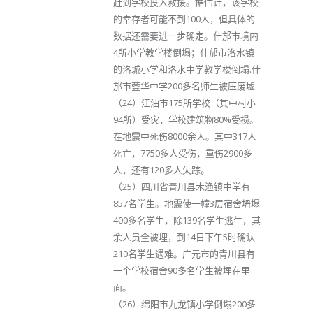
赶到学校投入救援。据估计，该学校
的幸存者可能不到100人，但具体的
数据还需要进一步确定。什邡市境内
4所小学教学楼倒塌；什邡市洛水镇
的洛城小学和洛水中学教学楼倒塌.什
邡市蓥华中学200多名师生被压废墟.
（24）江油市175所学校（其中村小
94所）受灾，学校建筑物80%受损。
在地震中死伤8000余人。其中317人
死亡，7750多人受伤，重伤2900多
人，还有120多人失踪。
（25）四川省青川县木渔镇中学有
857名学生。地震使一幢3层宿舍坍塌
400多名学生，除139名学生逃生，其
余人员全被埋，到14日下午5时确认
210名学生遇难。广元市的青川县有
一个学校宿舍90多名学生被埋在里
面。
（26）绵阳市九龙镇小学倒塌200多