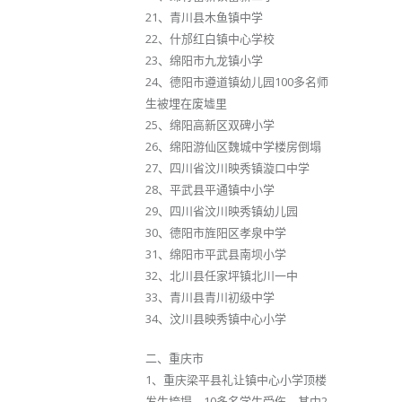
21、青川县木鱼镇中学
22、什邡红白镇中心学校
23、绵阳市九龙镇小学
24、德阳市遵道镇幼儿园100多名师
生被埋在废墟里
25、绵阳高新区双碑小学
26、绵阳游仙区魏城中学楼房倒塌
27、四川省汶川映秀镇漩口中学
28、平武县平通镇中小学
29、四川省汶川映秀镇幼儿园
30、德阳市旌阳区孝泉中学
31、绵阳市平武县南坝小学
32、北川县任家坪镇北川一中
33、青川县青川初级中学
34、汶川县映秀镇中心小学
二、重庆市
1、重庆梁平县礼让镇中心小学顶楼
发生垮塌，10多名学生受伤，其中2