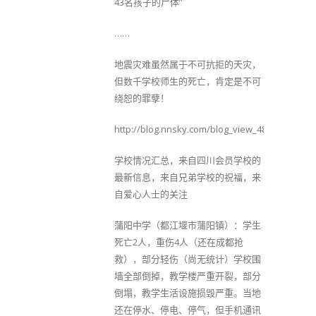
43名孩子的尸体”
……
地震灾难虽然属于不可抗拒的天灾，
但数千学校师生的死亡，肯定是不可
绕恕的罪孽！
http://blog.nnsky.com/blog_view_486911.html
学校情况汇总，来自四川会员学校的
最新信息，来自兄弟学校的祝福，来
自爱心人士的关注
蒲阳中学（都江堰市蒲阳镇）：学生
死亡2人，重伤4人（还在成都抢
救），部分轻伤（尚无统计）学校围
墙全部倒掉，教学楼严重开裂，部分
倒塌，教学生活设施损毁严重。当地
还在停水、停电、停气，但手机通讯