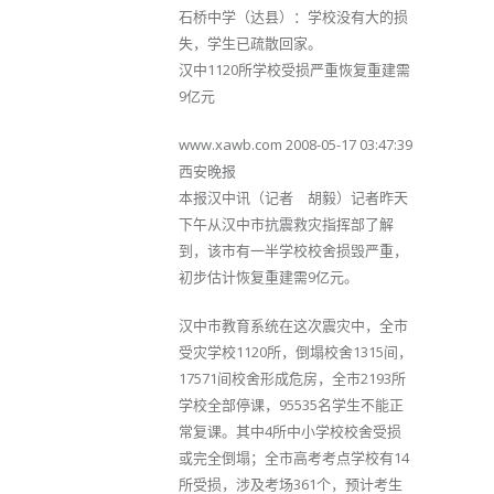
石桥中学（达县）：学校没有大的损
失，学生已疏散回家。
汉中1120所学校受损严重恢复重建需
9亿元
www.xawb.com 2008-05-17 03:47:39
西安晚报
本报汉中讯（记者 胡毅）记者昨天
下午从汉中市抗震救灾指挥部了解
到，该市有一半学校校舍损毁严重，
初步估计恢复重建需9亿元。
汉中市教育系统在这次震灾中，全市
受灾学校1120所，倒塌校舍1315间，
17571间校舍形成危房，全市2193所
学校全部停课，95535名学生不能正
常复课。其中4所中小学校校舍受损
或完全倒塌；全市高考考点学校有14
所受损，涉及考场361个，预计考生