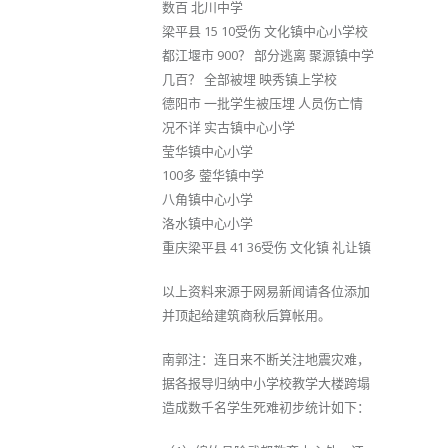
数百 北川中学
梁平县 15 10受伤 文化镇中心小学校
都江堰市 900？ 部分逃离 聚源镇中学
几百？ 全部被埋 映秀镇上学校
德阳市 一批学生被压埋 人员伤亡情
况不详 实古镇中心小学
莹华镇中心小学
100多 蓥华镇中学
八角镇中心小学
洛水镇中心小学
重庆梁平县 41 36受伤 文化镇 礼让镇
以上资料来源于网易新闻请各位添加
并顶起给建筑商秋后算帐用。
南郭注：连日来不断关注地震灾难，
据各报导归纳中小学校教学大楼跨塌
造成数千名学生死难初步统计如下：