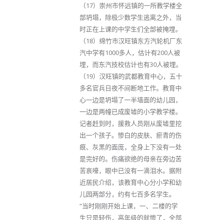
（17）崇州市怀远镇的一所教学楼全
部坍塌，除极少数学生逃离之外，当
时正在上课的中学生们全部被掩埋。
（18）绵竹市汉旺镇东方汽轮机厂东
汽中学有1000多人，估计有200人被
埋，而东汽技校估计也有30人被埋。
（19）汉旺镇的武都教育中心，五十
多名官兵日夜不间断地工作。教育中
心一边是坍塌了一半墙面的幼儿园，
一边是两幢已成废墟的小学教学楼。
记者赶到时，援救人员刚从废墟里挖
出一个孩子。惨白的皮肤、瘀青的伤
痕、灰黑的面庞，全身上下没有一处
是完好的。伤痛欲绝的母亲在旁边苦
苦哀嚎，眼中已没有一滴泪水。据附
近居民介绍，该教育中心分小学和幼
儿园两部分，约有七百多名学生。
“当时刚刚开始上课，一、二楼的学
生只是轻伤，高年级的就惨了，全部