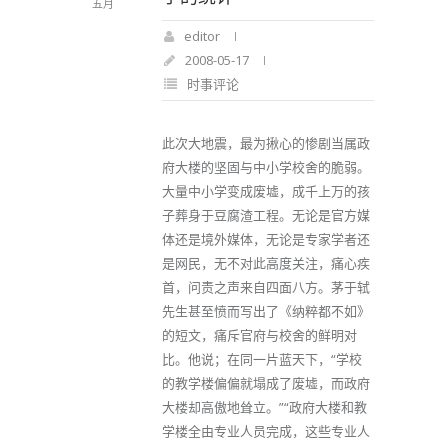
五月
editor
2008-05-17
时事评论
此次大地震，最为揪心的惨剧当属政
府大楼的坚固与中小学校舍的脆弱。
大量中小学变成废墟，成千上万的孩
子葬身于豆腐渣工程。无论是官方媒
体还是境外媒体，无论是专家学者还
是网民，无不对此高度关注，痛心疾
首，问责之声来自四面八方。茅于轼
先生甚至愤而写出了《纳粹都不如》
的短文，痛斥官府与校舍的鲜明对
比。他说；在同一片蓝天下，“学校
的教学楼偏偏就塌成了废墟，而政府
大楼却高傲地耸立。”“政府大楼和教
学楼全由专业人员完成，这些专业人