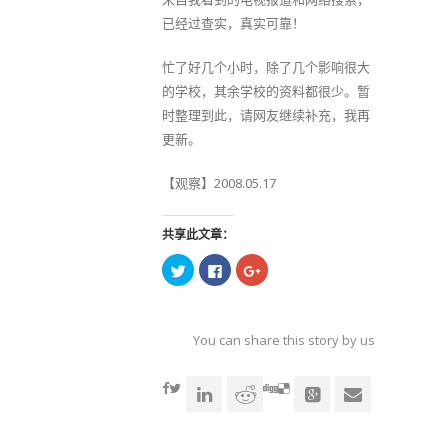
已经过查实，真实可靠！
忙了好几个小时，除了几个影响很大
的学校，其余学校的资料都很少。暂
时整理到此，请网友继续补充，我再
更新。
【观察】2008.05.17
共享此文章：
点
点
点
击
击
击
以
以
以
在
在
在
Twitter
Facebook
Google+
上
上
上
共
共
共
You can share this story by using your soc
享
享
享
（在
（在
（在
accoun
新
新
新
窗
窗
窗
口
口
口
中
中
中
打
打
打
开）
开）
开）