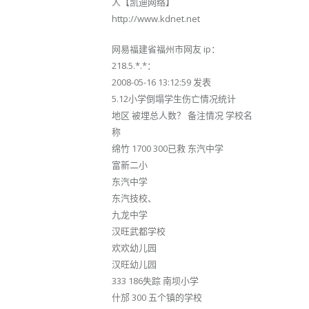
人【凯迪网络】
http://www.kdnet.net
网易福建省福州市网友 ip：
218.5.*.*：
2008-05-16 13:12:59 发表
5.12小学倒塌学生伤亡情况统计
地区 被埋总人数？ 备注情况 学校名
称
绵竹 1700 300已救 东汽中学
富新二小
东汽中学
东汽技校、
九龙中学
汉旺武都学校
欢欢幼儿园
汉旺幼儿园
333 186失踪 南坝小学
什邡 300 五个镇的学校