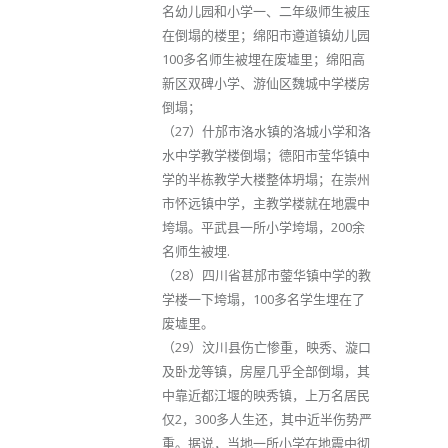
名幼儿园和小学一、二年级师生被压
在倒塌的楼里；绵阳市遵道镇幼儿园
100多名师生被埋在废墟里；绵阳高
新区双碑小学、游仙区魏城中学楼房
倒塌；
（27）什邡市洛水镇的洛城小学和洛
水中学教学楼倒塌；德阳市莹华镇中
学的半栋教学大楼整体坍塌；在崇州
市怀远镇中学，主教学楼就在地震中
垮塌。平武县一所小学垮塌，200余
名师生被埋.
（28）四川省甚邡市蓥华镇中学的教
学楼一下垮塌，100多名学生埋在了
废墟里。
（29）汶川县伤亡惨重，映秀、漩口
及卧龙等镇，房屋几乎全部倒塌，其
中靠近都江堰的映秀镇，上万名居民
仅2，300多人生还，其中近半伤势严
重。据说，当地一所小学在地震中彻