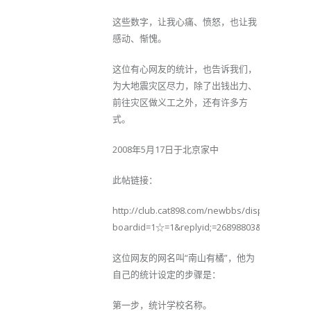
这些数字，让我心痛、愤怒，也让我
感动、惭愧。
这位有心网友的统计，也告诉我们，
为大地震灾区尽力，除了出钱出力、
前往灾区做义工之外，还有许多方
式。
2008年5月17日于北京家中
此帖链接：
http://club.cat898.com/newbbs/dispbbs.asp?
boardid=1☆=1&replyid;=26898803&id;=2250178
这位网友的网名叫“南山有橘”，他为
自己的统计设定的步骤是：
第一步，统计学校名称。