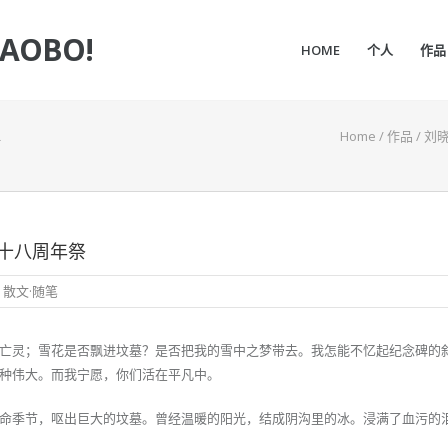
IAOBO!
HOME
个人
作品
Home
/
作品
/
刘
十八周年祭
,
散文·随笔
亡灵；雪花是否飘进坟墓？是否把我的雪中之梦带去。我怎能不忆起纪念碑的
种伟大。而我宁愿，你们活在平凡中。
命季节，呕出巨大的坟墓。曾经温暖的阳光，结成阴沟里的冰。浸满了血污的