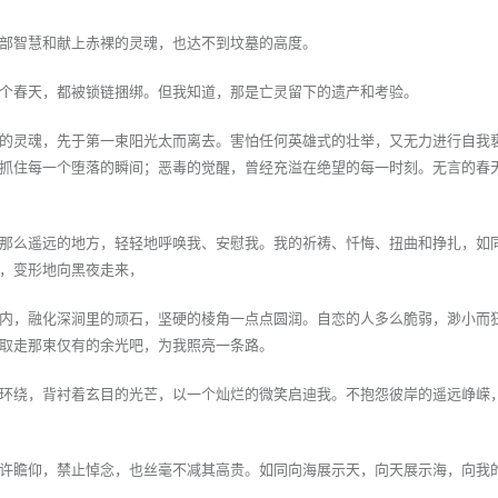
部智慧和献上赤裸的灵魂，也达不到坟墓的高度。
个春天，都被锁链捆绑。但我知道，那是亡灵留下的遗产和考验。
的灵魂，先于第一束阳光太而离去。害怕任何英雄式的壮举，又无力进行自我
抓住每一个堕落的瞬间；恶毒的觉醒，曾经充溢在绝望的每一时刻。无言的春
那么遥远的地方，轻轻地呼唤我、安慰我。我的祈祷、忏悔、扭曲和挣扎，如
，变形地向黑夜走来，
内，融化深涧里的顽石，坚硬的棱角一点点圆润。自恋的人多么脆弱，渺小而
取走那束仅有的余光吧，为我照亮一条路。
环绕，背衬着玄目的光芒，以一个灿烂的微笑启迪我。不抱怨彼岸的遥远峥嵘
许瞻仰，禁止悼念，也丝毫不减其高贵。如同向海展示天，向天展示海，向我