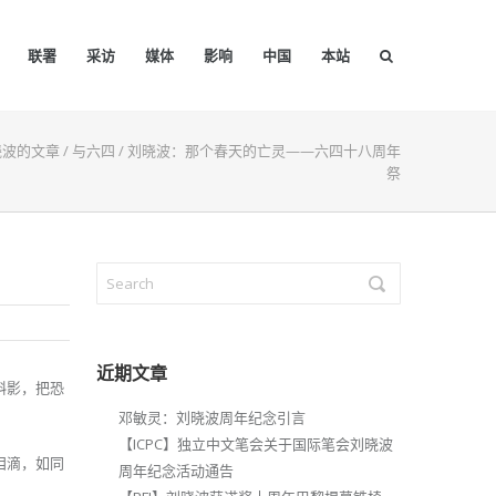
联署
采访
媒体
影响
中国
本站
晓波的文章
/
与六四
/
刘晓波：那个春天的亡灵——六四十八周年
祭
近期文章
斜影，把恐
邓敏灵：刘晓波周年纪念引言
【ICPC】独立中文笔会关于国际笔会刘晓波
泪滴，如同
周年纪念活动通告