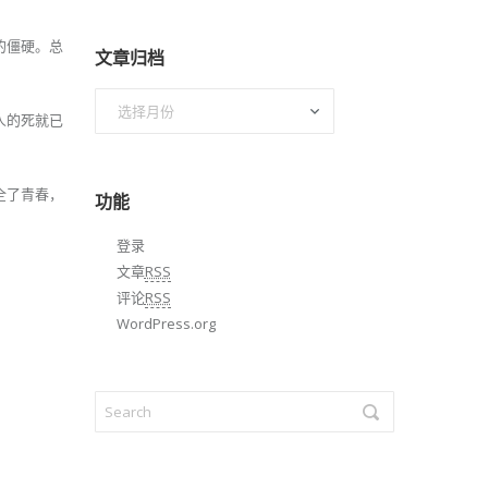
的僵硬。总
文章归档
文
人的死就已
章
归
档
全了青春，
功能
登录
文章
RSS
评论
RSS
WordPress.org