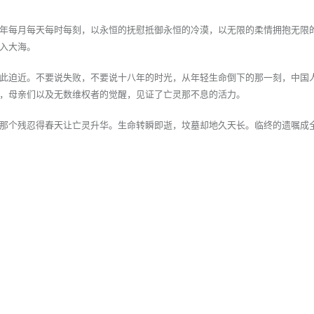
年每月每天每时每刻，以永恒的抚慰抵御永恒的冷漠，以无限的柔情拥抱无限
入大海。
此迫近。不要说失败，不要说十八年的时光，从年轻生命倒下的那一刻，中国
，母亲们以及无数维权者的觉醒，见证了亡灵那不息的活力。
那个残忍得春天让亡灵升华。生命转瞬即逝，坟墓却地久天长。临终的遗嘱成