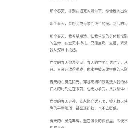
那个春天，扑到在坦克的履带下，纵使我掏出全
那个春天，梦想变成母亲们终生的痛。之后的每
那个春天，我希望崩溃，让我单薄的身体和懦弱
的生命，在空无中挣扎，只能点燃一支烟，紧紧
我从深渊中托起。
亡灵的春天弥漫空间，春天的亡灵穿透时间，从
悬。百合开放得朦胧，像水中被波纹扭曲的人影
春天的亡灵是阳光，穿越高墙和铁条流入我的体
伟大的时刻近在眼前，也无力承受。从我身体中
亡灵的春天是神，让永恒穿透无限，被无数天使
岸的平庸烦琐，甚至连蚂蚁，也不去贬低。
春天的亡灵是丰碑，竖在漫长的孤寂里，即便不
你的灵魂。