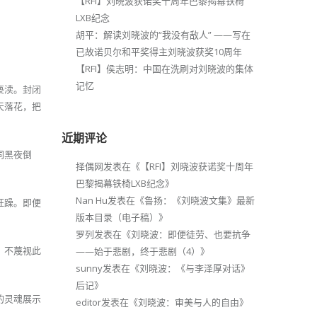
【RFI】刘晓波获诺奖十周年巴黎揭幕铁椅
LXB纪念
胡平：解读刘晓波的“我没有敌人” ——写在
已故诺贝尔和平奖得主刘晓波获奖10周年
【RFI】侯志明：中国在洗刷对刘晓波的集体
记忆
亵渎。封闭
天落花，把
近期评论
同黑夜倒
择偶网
发表在《
【RFI】刘晓波获诺奖十周年
巴黎揭幕铁椅LXB纪念
》
Nan Hu
发表在《
鲁扬：《刘晓波文集》最新
狂躁。即便
版本目录（电子稿）
》
罗列
发表在《
刘晓波：即便徒劳、也要抗争
，不蔑视此
——始于悲剧，终于悲剧（4）
》
sunny
发表在《
刘晓波：《与李泽厚对话》
后记
》
的灵魂展示
editor
发表在《
刘晓波：审美与人的自由
》