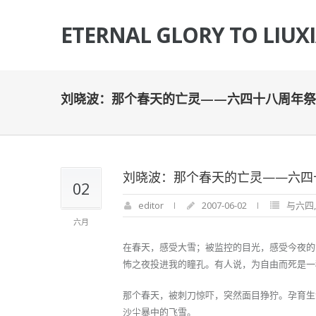
ETERNAL GLORY TO LIUX
刘晓波：那个春天的亡灵——六四十八周年祭
刘晓波：那个春天的亡灵——六四
02
editor
2007-06-02
与六四
六月
在春天，感受大雪；被监控的目光，感受今夜的
怖之夜投进我的瞳孔。有人说，为自由而死是一
那个春天，被刺刀惊吓，突然面目狰狞。孕育生
沙尘暴中的飞雪。