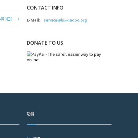
CONTACT INFO
6月3日）
E-Mail:
service@liu-xiaobo.org
DONATE TO US
功能