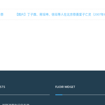
年祭
【图片】丁子霖、蒋培坤、徐珏等人在北京祭奠爱子亡灵（2007年
OSTS
FLICKR WIDGET