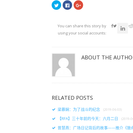
点
点
点
击
击
击
以
以
以
在
在
在
Twitter
Facebook
Google+
上
上
上
共
共
共
You can share this story by
享
享
享
（在
（在
（在
using your social accounts:
新
新
新
窗
窗
窗
口
口
口
中
中
中
打
打
打
开）
开）
开）
ABOUT THE AUTHO
RELATED POSTS
梁慕娴：为了战斗的纪念
(2019-06-03)
【RFA】三十年前的今天：六月二日
(2019-0
曾慧燕：广场日记背后的故事——推介《致