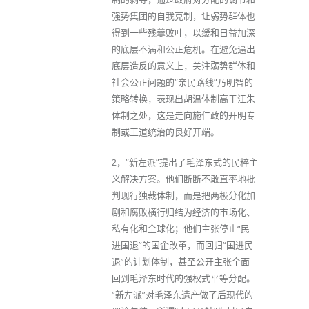
强势集团的自我克制，让弱势群体也
得到一些残羹败叶，以缓和日益加深
的底层不满和公正危机。在避免逼出
底层造反的意义上，关注弱势群体和
社会公正问题的“亲民路线”乃明智的
策略转换，表现出胡温体制高于江朱
体制之处，这是走向施仁政的开明专
制或王道统治的良好开端。
2，“新左派”提出了毛泽东式的民粹主
义解决方案。他们断断不敢直率地批
判现行独裁体制，而是把两极分化加
剧和腐败横行归结为经济的市场化、
私有化和全球化；他们主张停止“民
进国退”的国企改革，而回归“国进民
退”的计划体制，甚至公开主张全面
回到毛泽东时代的强权式平等分配。
“新左派”对毛泽东遗产做了后现代的