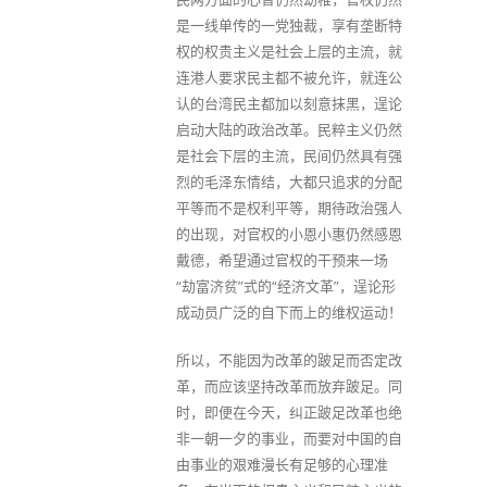
是一线单传的一党独裁，享有垄断特
权的权贵主义是社会上层的主流，就
连港人要求民主都不被允许，就连公
认的台湾民主都加以刻意抹黑，逞论
启动大陆的政治改革。民粹主义仍然
是社会下层的主流，民间仍然具有强
烈的毛泽东情结，大都只追求的分配
平等而不是权利平等，期待政治强人
的出现，对官权的小恩小惠仍然感恩
戴德，希望通过官权的干预来一场
“劫富济贫”式的“经济文革”，逞论形
成动员广泛的自下而上的维权运动！
所以，不能因为改革的跛足而否定改
革，而应该坚持改革而放弃跛足。同
时，即便在今天，纠正跛足改革也绝
非一朝一夕的事业，而要对中国的自
由事业的艰难漫长有足够的心理准