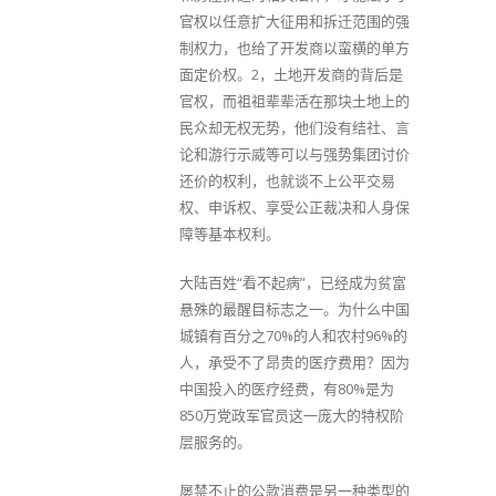
官权以任意扩大征用和拆迁范围的强
制权力，也给了开发商以蛮横的单方
面定价权。2，土地开发商的背后是
官权，而祖祖辈辈活在那块土地上的
民众却无权无势，他们没有结社、言
论和游行示威等可以与强势集团讨价
还价的权利，也就谈不上公平交易
权、申诉权、享受公正裁决和人身保
障等基本权利。
大陆百姓“看不起病”，已经成为贫富
悬殊的最醒目标志之一。为什么中国
城镇有百分之70%的人和农村96%的
人，承受不了昂贵的医疗费用？因为
中国投入的医疗经费，有80%是为
850万党政军官员这一庞大的特权阶
层服务的。
屡禁不止的公款消费是另一种类型的