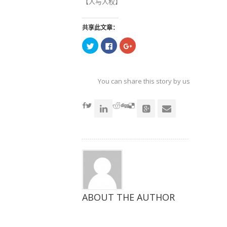
【人与人权】
共享此文章：
点
点
点
击
击
击
以
以
以
在
在
在
Twitter
Facebook
Google+
上
上
上
共
共
共
You can share this story by using your soc
享
享
享
（在
（在
（在
accoun
新
新
新
窗
窗
窗
口
口
口
中
中
中
打
打
打
开）
开）
开）
ABOUT THE AUTHOR