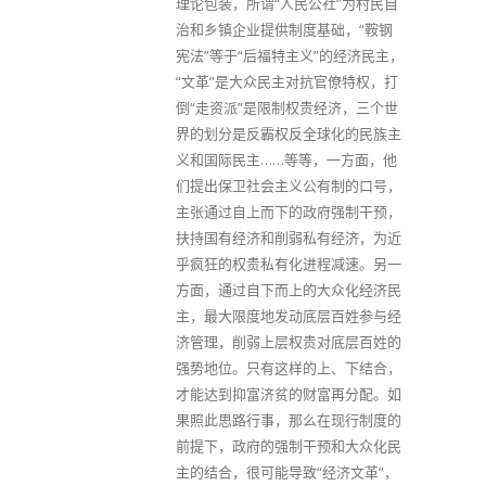
理论包装，所谓“人民公社”为村民自
治和乡镇企业提供制度基础，“鞍钢
宪法”等于“后福特主义”的经济民主，
“文革”是大众民主对抗官僚特权，打
倒“走资派”是限制权贵经济，三个世
界的划分是反霸权反全球化的民族主
义和国际民主……等等，一方面，他
们提出保卫社会主义公有制的口号，
主张通过自上而下的政府强制干预，
扶持国有经济和削弱私有经济，为近
乎疯狂的权贵私有化进程减速。另一
方面，通过自下而上的大众化经济民
主，最大限度地发动底层百姓参与经
济管理，削弱上层权贵对底层百姓的
强势地位。只有这样的上、下结合，
才能达到抑富济贫的财富再分配。如
果照此思路行事，那么在现行制度的
前提下，政府的强制干预和大众化民
主的结合，很可能导致“经济文革”，