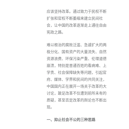
应该坚持改革。通过致力于民权不断
扩张和官权不断萎缩来建立民间社
会，让中国的改革逐渐走上通往自由
宪政之路。
难以根治的腐败泛滥、急遽扩大的两
极分化、国有资产的大量流失、自然
资源浪费、环保污染严重、伦理道德
崩溃，特别是普通百姓的看病难、上
学贵、社会保障缺失等问题，引起官
府、媒体、学界和民间的共同关注，
中国国内正在展开一场关于改革的大
讨论，跛足改革不仅遭到前所未有的
质疑，甚至否定改革的舆论也不断出
现。
一、抑止社会不公的三种思路