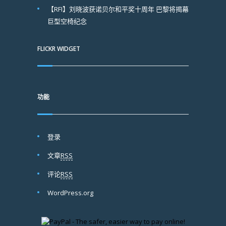
【RFI】刘晓波获诺贝尔和平奖十周年 巴黎将揭幕
巨型空椅纪念
FLICKR WIDGET
功能
登录
文章
RSS
评论
RSS
WordPress.org