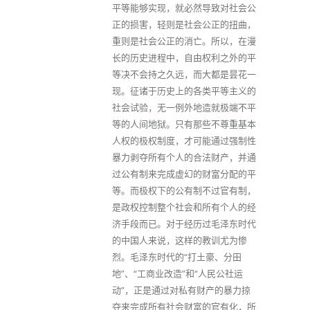
平等能够实现，就必然导致对社会公
正的损害，轻则是社会公正的扭曲，
重则是社会公正的消亡。所以，在漫
长的历史进程中，自由权利之外的平
等决不会持之久远，而大都是昙花一
现。征诸于历史上的各类平等主义的
社会试验，无一例外地造就极端不平
等的人间地狱。只有那些不尊重基本
人权的极权制度，才可能通过强制性
暴力剥夺所有个人的合法财产，并通
过公有制来完成虚幻的财富分配的平
等。而极权下的公有制不过官有制，
是政权控制整个社会和所有个人的经
济手段而已。对于经历过毛泽东时代
的中国人来说，这样的教训尤为惨
烈。毛泽东时代的“打土豪、分田
地”、“工商业改造”和“人民公社运
动”，正是通过对私有财产的暴力掠
夺来完成所有社会财富的官有化，所