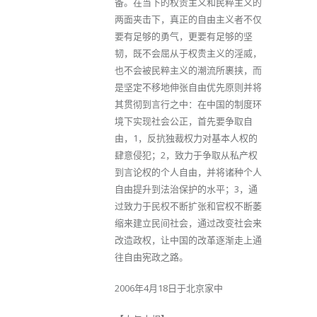
备。在当下的权贵主义和民粹主义的
两面夹击下，真正的自由主义者不仅
要有足够的勇气，更要有足够的坚
韧，既不会屈从于权贵主义的淫威，
也不会被民粹主义的潮流所裹挟，而
是坚定不移地伸张自由优先原则并将
其贯彻到言行之中：在中国的制度环
境下实现社会公正，首先要争取自
由，1，反抗独裁权力对基本人权的
肆意侵犯；2，致力于争取从私产权
到言论权的个人自由，并将诸种个人
自由提升到法治保护的水平；3，通
过致力于民权不断扩张和官权不断萎
缩来建立民间社会，通过改变社会来
改造政权，让中国的改革逐渐走上通
往自由宪政之路。
2006年4月18日于北京家中