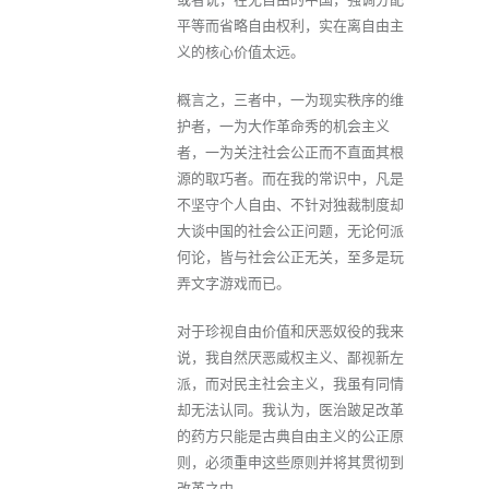
平等而省略自由权利，实在离自由主
义的核心价值太远。
概言之，三者中，一为现实秩序的维
护者，一为大作革命秀的机会主义
者，一为关注社会公正而不直面其根
源的取巧者。而在我的常识中，凡是
不坚守个人自由、不针对独裁制度却
大谈中国的社会公正问题，无论何派
何论，皆与社会公正无关，至多是玩
弄文字游戏而已。
对于珍视自由价值和厌恶奴役的我来
说，我自然厌恶威权主义、鄙视新左
派，而对民主社会主义，我虽有同情
却无法认同。我认为，医治跛足改革
的药方只能是古典自由主义的公正原
则，必须重申这些原则并将其贯彻到
改革之中。