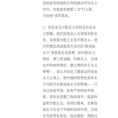
回到由专制强权主导的绝对平均主义
时代，也就是导致第二次“打土豪、
分田地”式的革命。
3，优先关注分配正义的民主社会主
义思路。他们在政治上主张政治民主
化，在财富分配上主张平等主义。他
们的理论资源是西方当代的“新自由
主义”或各类左派思潮（如分配正义
理论、第三条道路、社群主义、全球
化中的依附理论、赛义德的东方主义
等等），自以为站在了最前沿的自由
主义立场上，把中国的权贵化资本主
义归结为古典自由主义的弊端——只
关注自由市场、私有产权和经济效
率，而完全忽略了政府调节、底层利
益和分配公正。在他们看来，古典自
由主义在当下中国的实际作用，已经
沦为权贵私有化、政治腐败、两极分