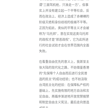
谓“三面驾机枪，只准走一方”，但事
实上并没有建立起一个平等社会，反
而在政治上、经济上造成了赤裸裸的
阶级灭绝和身份歧视的极端不平等。
正因为如此，类似的平等主义才会被
称为“乌托邦”，意在实现这类乌托邦
的政权才是“邪恶政权”，它为此所进
行的社会试验才会在世界范围内全面
失败。
在看重自由优先的意义上，我甚至主
张大陆的现代化之路，不妨借鉴香港
的“先保障个人自由而后进行全民普
选的民主”的成功经验；也不妨汲取
台湾民主化的经验：在保障私产权的
基础上，先实施有限的地方自治和言
论自由，再循序渐进地开放党禁报禁
和制定自由主义宪法，最后走向普选
式民主。