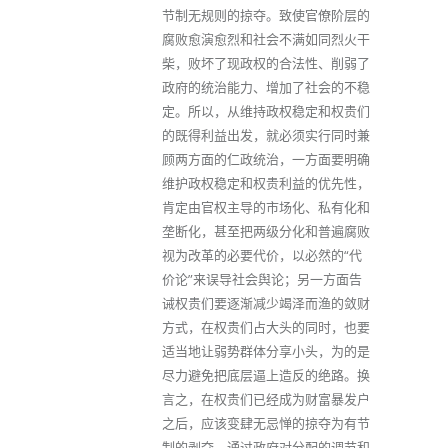
节制无规则的掠夺。致使官僚阶层的
腐败愈演愈烈和社会不满如同烈火干
柴，败坏了现政权的合法性、削弱了
政府的统治能力、增加了社会的不稳
定。所以，从维持政权稳定和权贵们
的既得利益出发，就必须实行同时兼
顾两方面的仁政统治，一方面要明确
维护政权稳定和权贵利益的优先性，
肯定由官权主导的市场化、私有化和
垄断化，甚至把两级分化和普遍腐败
视为改革的必要代价，以必然的“代
价论”来误导社会舆论；另一方面告
诫权贵们要逐渐减少竭泽而渔的敛财
方式，在权贵们占大头的同时，也要
适当地让弱势群体分享小头，为的是
尽力避免把底层逼上造反的绝路。换
言之，在权贵们已经成为财富暴发户
之后，应该变肆无忌惮的掠夺为有节
制的剥夺，通过政府对分配的调节和