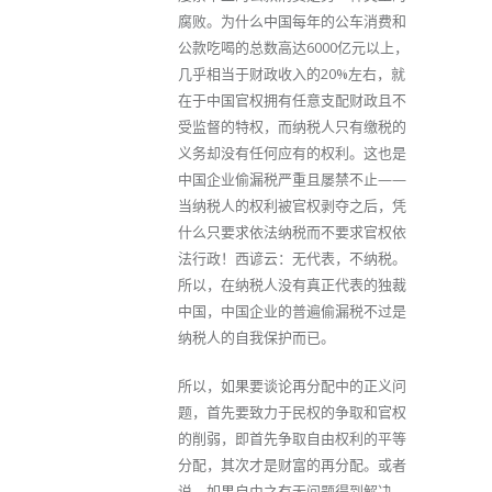
腐败。为什么中国每年的公车消费和
公款吃喝的总数高达6000亿元以上，
几乎相当于财政收入的20%左右，就
在于中国官权拥有任意支配财政且不
受监督的特权，而纳税人只有缴税的
义务却没有任何应有的权利。这也是
中国企业偷漏税严重且屡禁不止——
当纳税人的权利被官权剥夺之后，凭
什么只要求依法纳税而不要求官权依
法行政！西谚云：无代表，不纳税。
所以，在纳税人没有真正代表的独裁
中国，中国企业的普遍偷漏税不过是
纳税人的自我保护而已。
所以，如果要谈论再分配中的正义问
题，首先要致力于民权的争取和官权
的削弱，即首先争取自由权利的平等
分配，其次才是财富的再分配。或者
说，如果自由之有无问题得到解决，