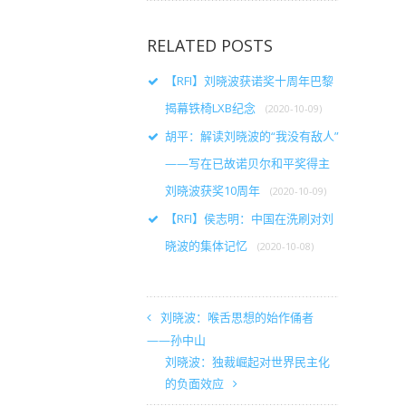
RELATED POSTS
【RFI】刘晓波获诺奖十周年巴黎
揭幕铁椅LXB纪念
(2020-10-09)
胡平：解读刘晓波的“我没有敌人”
——写在已故诺贝尔和平奖得主
刘晓波获奖10周年
(2020-10-09)
【RFI】侯志明：中国在洗刷对刘
晓波的集体记忆
(2020-10-08)
刘晓波：喉舌思想的始作俑者
——孙中山
刘晓波：独裁崛起对世界民主化
的负面效应