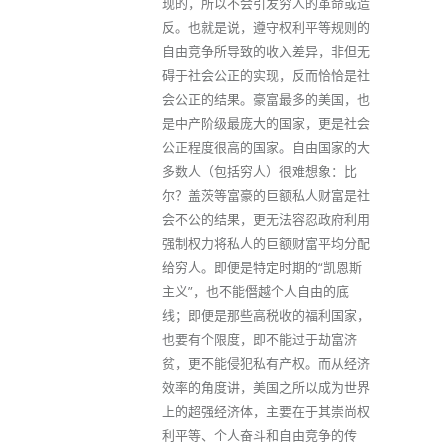
现的，所以不会引发穷人的革命或造
反。也就是说，遵守权利平等规则的
自由竞争所导致的收入差异，非但无
碍于社会公正的实现，反而恰恰是社
会公正的结果。豪富最多的美国，也
是中产阶级最庞大的国家，更是社会
公正程度很高的国家。自由国家的大
多数人（包括穷人）很难想象：比
尔？盖茨等富豪的巨额私人财富是社
会不公的结果，更无法容忍政府利用
强制权力将私人的巨额财富平均分配
给穷人。即便是特定时期的“凯恩斯
主义”，也不能僭越个人自由的底
线；即便是那些高税收的福利国家，
也要有个限度，即不能过于劫富济
贫，更不能侵犯私有产权。而从经济
效率的角度讲，美国之所以成为世界
上的超强经济体，主要在于其崇尚权
利平等、个人奋斗和自由竞争的传