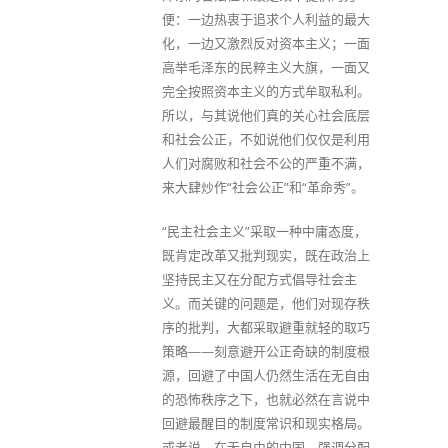
便：一边热衷于追求个人利益的最大
化，一边又激烈反对资本主义；一面
高举毛泽东的民粹主义大旗，一面又
完全按照资本主义的方式牟取私利。
所以，与其说他们真的关心社会底层
和社会公正，不如说他们仅仅是利用
人们对腐败和社会不公的严重不满，
来大肆炒作“社会公正”和“革命秀”。
“民主社会主义”采取一种中庸态度，
既肯定改革又批判现实，既在政治上
坚持民主又在分配方式倡导社会主
义。而关键的问题是，他们对现存秩
序的批判，大都采取避重就轻的取巧
策略——刻意避开公正奇缺的制度根
源，回避了中国人仍然生活在无自由
的恐怖秩序之下，也就必然在言说中
回避最醒目的制度常识和现实格局。
或者说，在无自由的中国，强调分配