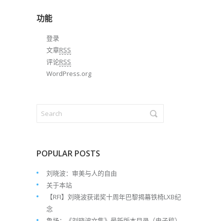
档
功能
登录
文章
RSS
评论
RSS
WordPress.org
POPULAR POSTS
刘晓波：审美与人的自由
关于本站
【RFI】刘晓波获诺奖十周年巴黎揭幕铁椅LXB纪
念
鲁扬：《刘晓波文集》最新版本目录（电子稿）