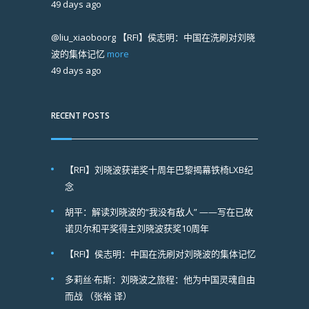
49 days ago
@liu_xiaoboorg
【RFI】侯志明：中国在洗刷对刘晓
波的集体记忆
more
49 days ago
RECENT POSTS
【RFI】刘晓波获诺奖十周年巴黎揭幕铁椅LXB纪
念
胡平：解读刘晓波的“我没有敌人” ——写在已故
诺贝尔和平奖得主刘晓波获奖10周年
【RFI】侯志明：中国在洗刷对刘晓波的集体记忆
多莉丝·布斯：刘晓波之旅程：他为中国灵魂自由
而战 （张裕 译）