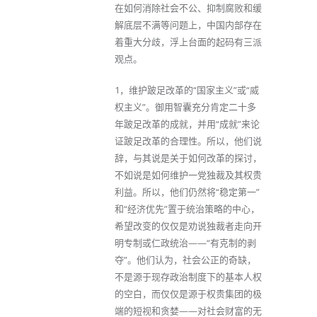
在如何消除社会不公、抑制腐败和缓
解底层不满等问题上，中国内部存在
着重大分歧，浮上台面的起码有三派
观点。
1，维护跛足改革的“国家主义”或“威
权主义”。御用智囊充分肯定二十多
年跛足改革的成就，并用“成就”来论
证跛足改革的合理性。所以，他们说
辞，与其说是关于如何改革的探讨，
不如说是如何维护一党独裁及其权贵
利益。所以，他们仍然将“稳定第一”
和“经济优先”置于统治策略的中心，
希望改变的仅仅是劝说独裁者走向开
明专制或仁政统治——“有克制的剥
夺”。他们认为，社会公正的奇缺，
不是源于现存政治制度下的基本人权
的空白，而仅仅是源于权贵集团的极
端的短视和贪婪——对社会财富的无