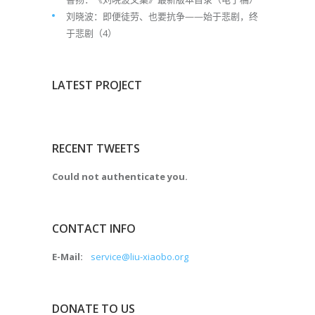
刘晓波：即便徒劳、也要抗争——始于悲剧，终
于悲剧（4）
LATEST PROJECT
RECENT TWEETS
Could not authenticate you.
CONTACT INFO
E-Mail:
service@liu-xiaobo.org
DONATE TO US