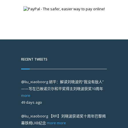
RECENT TWEETS
@liu_xiaoboorg
胡平：解读刘晓波的“我没有敌人”
——写在已故诺贝尔和平奖得主刘晓波获奖10周年
more
49 days ago
@liu_xiaoboorg
【RFI】刘晓波获诺奖十周年巴黎揭
幕铁椅LXB纪念
more
more