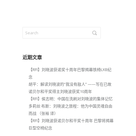
近期文章
【RFI】刘晓波获诺奖十周年巴黎揭幕铁椅LXB纪
念
胡平：解读刘晓波的“我没有敌人” ——写在已故
诺贝尔和平奖得主刘晓波获奖10周年
【RFI】侯志明：中国在洗刷对刘晓波的集体记忆
多莉丝·布斯：刘晓波之旅程：他为中国灵魂自由
而战 （张裕 译）
【RFI】刘晓波获诺贝尔和平奖十周年 巴黎将揭幕
巨型空椅纪念