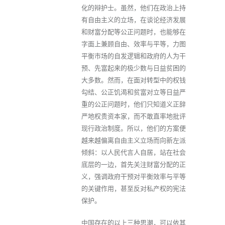
化的辩护士。虽然，他们在政治上持
有自由主义的立场，在谈论经济发展
和财富分配等公正问题时，也能够在
字面上兼顾自由、效率与平等，力图
平衡市场的自发逻辑和政府的人为干
预、先富起来的极少数与日益贫困的
大多数。然而，在面对转型中的权钱
勾结、公正饥渴和贫富对立等日益严
重的公正问题时，他们只知道义正辞
严地权贵资本家，而不敢直率地批评
现行政治制度。所以，他们的方案便
越来越偏离自由主义立场而向新左派
倾斜：以人民代言人自居，站在社会
底层的一边，首先关注财富分配的正
义，强调政府干预对平衡效率与平等
的关键作用，甚至反对私产权的宪法
保护。
中国存在的以上三种思潮，可以依其