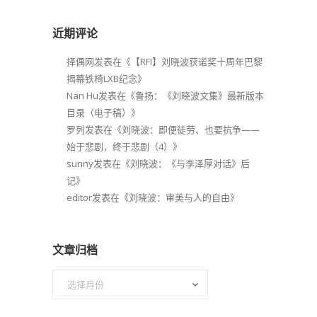
近期评论
择偶网
发表在《
【RFI】刘晓波获诺奖十周年巴黎
揭幕铁椅LXB纪念
》
Nan Hu
发表在《
鲁扬：《刘晓波文集》最新版本
目录（电子稿）
》
罗列
发表在《
刘晓波：即便徒劳、也要抗争——
始于悲剧，终于悲剧（4）
》
sunny
发表在《
刘晓波：《与李泽厚对话》后
记
》
editor
发表在《
刘晓波：审美与人的自由
》
文章归档
文
章
归