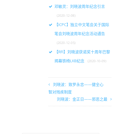
邓敏灵：刘晓波周年纪念引言
(2020-12-08)
【ICPC】独立中文笔会关于国际
笔会刘晓波周年纪念活动通告
(2020-12-05)
【RFI】刘晓波获诺奖十周年巴黎
揭幕铁椅LXB纪念
(2020-10-09)
刘晓波：致罗永忠——健全心
智对残疾制度
刘晓波：金正日——邪恶之最