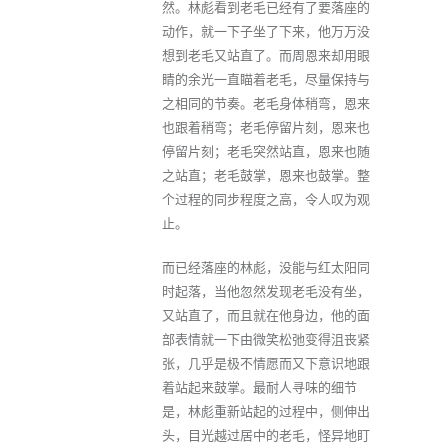
然。林彪看到老毛已经有了要落座的
动作，就一下子坐了下来，他万万没
想到老毛又站直了。而周恩来却用眼
睛的余光一直瞄着老毛，尽量保持与
之相同的节奏。老毛身体稍弯，恩来
也跟着稍弯；老毛停留片刻，恩来也
停留片刻；老毛突然站直，恩来也随
之站直；老毛鼓掌，恩来也鼓掌。整
个过程的同步程度之高，令人叹为观
止。
而已经落座的林彪，没能与红太阳同
时起落，当他忽然发现老毛没有坐，
又站直了，而且就在他身边，他的面
部表情就一下由微笑松弛变得沮丧紧
张，几乎是极不情愿而又下意识地跟
着站起来鼓掌。最耐人寻味的细节
是，林彪重新站起的过程中，侧伸出
头，目光越过居中的老毛，怪异地盯