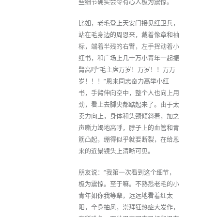
些细节确实会令有心人极为震惊。
比如，老毛登上天安门接见红卫兵，
站在毛身边的周恩来，戴着像章和袖
标，端着半残的右臂，左手挥动着小
红书，和广场上几十万小青年一起振
臂高呼“毛主席万岁！万岁！！万万
岁！！！”恩来同志奋力高举小红
书，手臂伸向空中，整个人也向上用
劲，看上去脚尖都踮起来了。由于太
卖力向上，身体和头颈倾斜着，加之
声嘶力竭地高呼，脖子上的血管和青
筋凸起，绷得似乎就要断裂，在给恩
来的近景镜头上清晰可见。
朋友说：“我第一次看到这个细节，
极为震惊。至于嘛。不熟悉老毛的小
青年如你我等辈，远远地看着红太
阳，全身抽风，崇拜狂热症大发作，