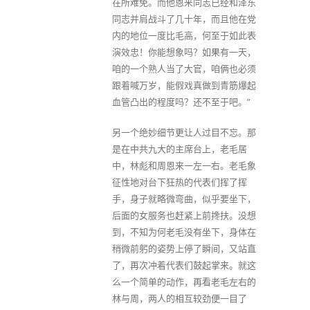
在所难免。而他恩来同志已经和泽东
同志并肩战斗了几十年，而且他在党
内的地位一度比毛高，何至于如此表
演效忠！你能想象吗？如果有一天，
咱的一个熟人当了大官，咱俩也必须
跟着喊万岁，能假戏真做到青筋爆起
血管凸出的程度吗？还不至于吧。”
另一个绝妙细节更让人过目不忘。那
是在中共九大的主席台上，老毛居
中，林彪和周恩来一左一右。老毛象
征性地对台下狂热的代表们挥了挥
手，身子就略微弯曲，似乎要坐下，
后面的女服务也赶紧上前搀扶。没想
到，不知为何老毛没有坐下，身体在
稍微前躬的姿势上停了瞬间，又站直
了，再次冲着代表们鼓起掌来。就这
么一个简单的动作，再看老毛左右的
林与周，两人的相互较劲便一目了