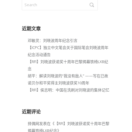
近期文章
邓敏灵：刘晓波周年纪念引言
【ICPC】独立中文笔会关于国际笔会刘晓波周年
纪念活动通告
【RFI】刘晓波获诺奖十周年巴黎揭幕铁椅LXB纪
念
胡平：解读刘晓波的“我没有敌人” ——写在已故
诺贝尔和平奖得主刘晓波获奖10周年
【RFI】侯志明：中国在洗刷对刘晓波的集体记忆
近期评论
择偶网
发表在《
【RFI】刘晓波获诺奖十周年巴黎
揭幕铁椅LXB纪念
》