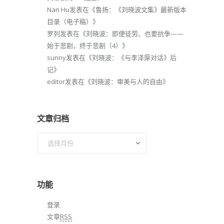
Nan Hu
发表在《
鲁扬：《刘晓波文集》最新版本
目录（电子稿）
》
罗列
发表在《
刘晓波：即便徒劳、也要抗争——
始于悲剧，终于悲剧（4）
》
sunny
发表在《
刘晓波：《与李泽厚对话》后
记
》
editor
发表在《
刘晓波：审美与人的自由
》
文章归档
文
章
归
档
功能
登录
文章
RSS