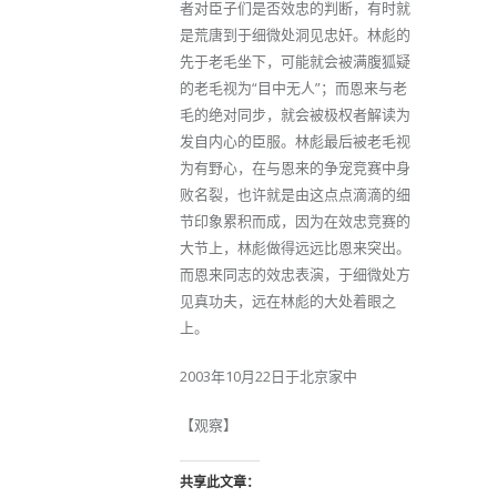
者对臣子们是否效忠的判断，有时就
是荒唐到于细微处洞见忠奸。林彪的
先于老毛坐下，可能就会被满腹狐疑
的老毛视为“目中无人”；而恩来与老
毛的绝对同步，就会被极权者解读为
发自内心的臣服。林彪最后被老毛视
为有野心，在与恩来的争宠竞赛中身
败名裂，也许就是由这点点滴滴的细
节印象累积而成，因为在效忠竞赛的
大节上，林彪做得远远比恩来突出。
而恩来同志的效忠表演，于细微处方
见真功夫，远在林彪的大处着眼之
上。
2003年10月22日于北京家中
【观察】
共享此文章：