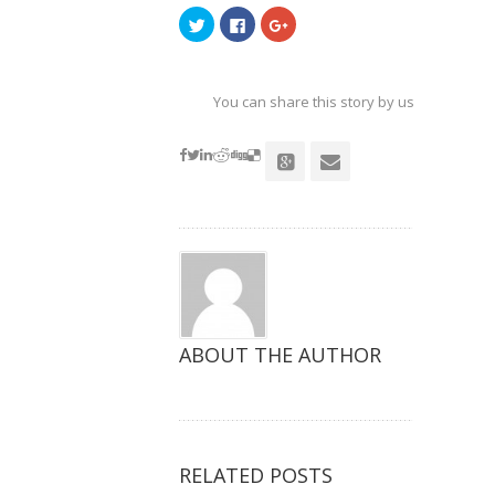
点
点
点
击
击
击
以
以
以
在
在
在
Twitter
Facebook
Google+
上
上
上
共
共
共
You can share this story by using your soc
享
享
享
（在
（在
（在
accoun
新
新
新
窗
窗
窗
口
口
口
中
中
中
打
打
打
开）
开）
开）
ABOUT THE AUTHOR
RELATED POSTS