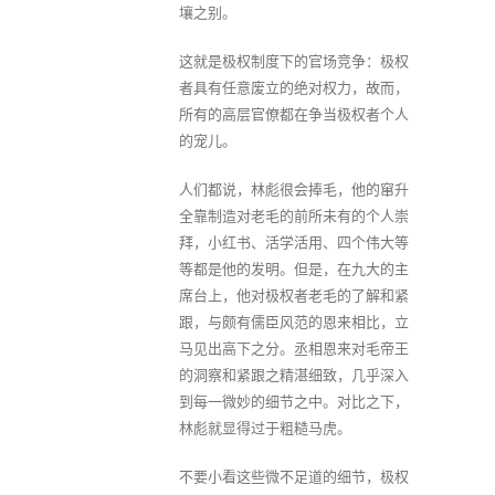
壤之别。
这就是极权制度下的官场竞争：极权
者具有任意废立的绝对权力，故而，
所有的高层官僚都在争当极权者个人
的宠儿。
人们都说，林彪很会捧毛，他的窜升
全靠制造对老毛的前所未有的个人崇
拜，小红书、活学活用、四个伟大等
等都是他的发明。但是，在九大的主
席台上，他对极权者老毛的了解和紧
跟，与颇有儒臣风范的恩来相比，立
马见出高下之分。丞相恩来对毛帝王
的洞察和紧跟之精湛细致，几乎深入
到每一微妙的细节之中。对比之下，
林彪就显得过于粗糙马虎。
不要小看这些微不足道的细节，极权