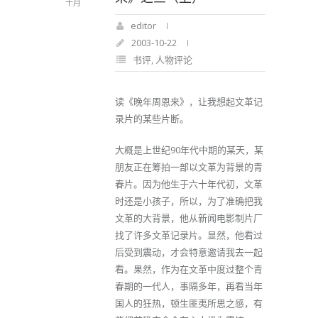
十月
editor
2003-10-22
书评
,
人物评论
读《晚年周恩来》，让我想起文革记
录片的某些片断。
大概是上世纪90年代中期的某天，某
朋友正在筹拍一部以文革为背景的青
春片。因为他生于六十年代初，文革
时还是小孩子，所以，为了准确把我
文革的大背景，他从新闻电影制片厂
找了许多文革记录片。显然，他看过
后受到震动，才会特意邀请我去一起
看。果然，作为在文革中度过整个青
春期的一代人，事隔多年，再看当年
国人的狂热，顿生匪夷所思之感，有