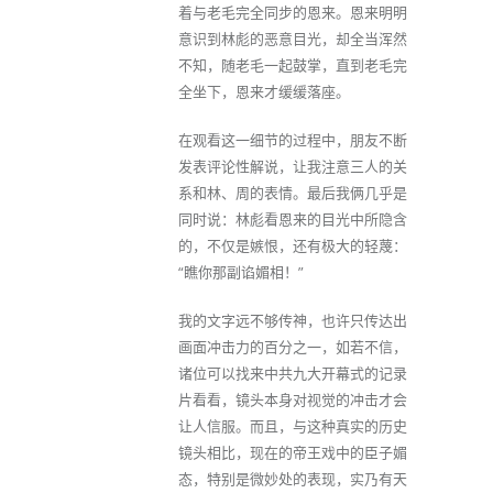
着与老毛完全同步的恩来。恩来明明
意识到林彪的恶意目光，却全当浑然
不知，随老毛一起鼓掌，直到老毛完
全坐下，恩来才缓缓落座。
在观看这一细节的过程中，朋友不断
发表评论性解说，让我注意三人的关
系和林、周的表情。最后我俩几乎是
同时说：林彪看恩来的目光中所隐含
的，不仅是嫉恨，还有极大的轻蔑：
“瞧你那副谄媚相！”
我的文字远不够传神，也许只传达出
画面冲击力的百分之一，如若不信，
诸位可以找来中共九大开幕式的记录
片看看，镜头本身对视觉的冲击才会
让人信服。而且，与这种真实的历史
镜头相比，现在的帝王戏中的臣子媚
态，特别是微妙处的表现，实乃有天