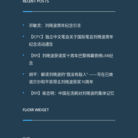
RECENT POSTS
邓敏灵：刘晓波周年纪念引言
【ICPC】独立中文笔会关于国际笔会刘晓波周年
纪念活动通告
【RFI】刘晓波获诺奖十周年巴黎揭幕铁椅LXB纪
念
胡平：解读刘晓波的“我没有敌人” ——写在已故
诺贝尔和平奖得主刘晓波获奖10周年
【RFI】侯志明：中国在洗刷对刘晓波的集体记忆
FLICKR WIDGET