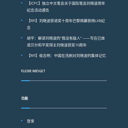
【ICPC】独立中文笔会关于国际笔会刘晓波周年
纪念活动通告
【RFI】刘晓波获诺奖十周年巴黎揭幕铁椅LXB纪
念
胡平：解读刘晓波的“我没有敌人” ——写在已故
诺贝尔和平奖得主刘晓波获奖10周年
【RFI】侯志明：中国在洗刷对刘晓波的集体记忆
FLICKR WIDGET
功能
登录