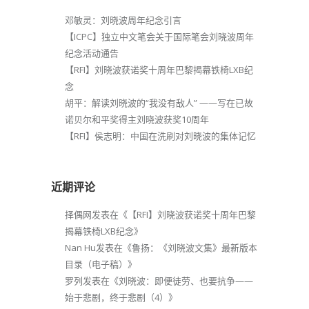
邓敏灵：刘晓波周年纪念引言
【ICPC】独立中文笔会关于国际笔会刘晓波周年
纪念活动通告
【RFI】刘晓波获诺奖十周年巴黎揭幕铁椅LXB纪
念
胡平：解读刘晓波的“我没有敌人” ——写在已故
诺贝尔和平奖得主刘晓波获奖10周年
【RFI】侯志明：中国在洗刷对刘晓波的集体记忆
近期评论
择偶网
发表在《
【RFI】刘晓波获诺奖十周年巴黎
揭幕铁椅LXB纪念
》
Nan Hu
发表在《
鲁扬：《刘晓波文集》最新版本
目录（电子稿）
》
罗列
发表在《
刘晓波：即便徒劳、也要抗争——
始于悲剧，终于悲剧（4）
》