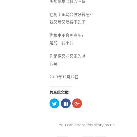
听那翅膀飞舞的声音
在树上画鸟会很好看吧？
我又老又瞎看不到了
你根本不会画鸟吧？
是的 我不会
你是棵又老又笨的树
我是
2013年12月12日
共享此文章：
点
点
点
击
击
击
以
以
以
在
在
在
Twitter
Facebook
Google+
上
上
上
共
共
共
You can share this story by using your soc
享
享
享
（在
（在
（在
accoun
新
新
新