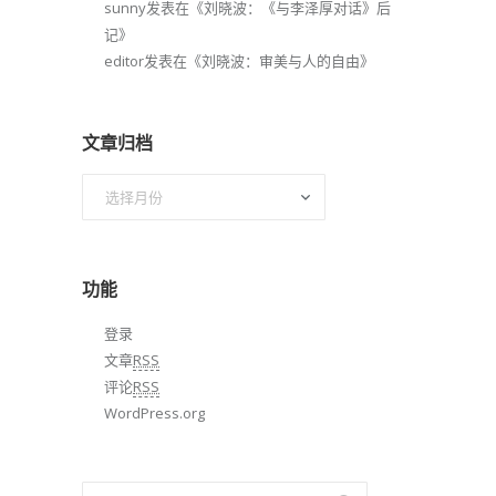
sunny
发表在《
刘晓波：《与李泽厚对话》后
记
》
editor
发表在《
刘晓波：审美与人的自由
》
文章归档
文
章
归
档
功能
登录
文章
RSS
评论
RSS
WordPress.org