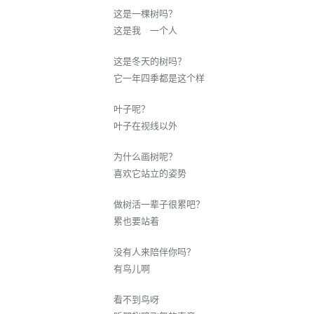
这是一棵树吗？
这是我 一个人
这是冬天的树吗？
它一年四季都是这个样
叶子呢？
叶子在视线以外
为什么画树呢？
喜欢它站立的姿势
做树活一辈子很累吧？
累也要站着
没有人来陪伴你吗？
有鸟儿啊
看不到鸟呀