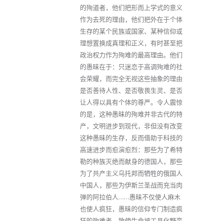
的殉道者，他们把形而上学式的意义
作为去死的理由，他们把外在于个体
生存的某个民族或国家、某种信仰或
理想置换成真理和正义，有时甚至把
政治权力作为殉难的最高理由。他们
的愚昧在于：只迷恋于高调殉难的社
会荣耀，而完全无视这些抽象的理由
是否善待人性、是否敬畏生灵、是否
让人得以具有个体的尊严。令人震惊
的是，这种愚昧的殉难并非古代的特
产，文明进步到现代，非但没有改变
这种愚昧的生存，反而借助于科技的
高速进步而愈演愈烈：那些为了希特
勒的种族灭绝而献身的德国人，那些
为了共产主义乌托邦而牺牲的俄国人
中国人，那些为伊斯兰圣战而充当肉
弹的阿拉伯人……愚昧不仅使人麻木
也使人疯狂，愚昧的信仰专门制造疯
狂的殉难者，致使生命被工具化野蛮