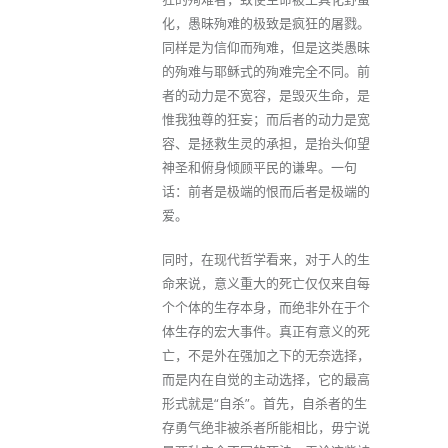
化，愚昧殉难的极致是疯狂的屠戮。
同样是为信仰而殉难，但是这类愚昧
的殉难与耶稣式的殉难完全不同。前
者的动力是不宽容，是毁灭生命，是
惟我独尊的狂妄；而后者的动力是宽
容、是拯救生灵的承担，是抬头仰望
神圣和俯身倾顾平民的谦卑。一句
话：前者是极端的恨而后者是极端的
爱。
同时，在现代哲学看来，对于人的生
命来说，意义重大的死亡仅仅来自每
个个体的生存本身，而绝非外在于个
体生存的宏大事件。真正有意义的死
亡，不是外在强加之下的无奈选择，
而是内在自觉的主动选择，它的最高
形式就是“自杀”。首先，自杀者的生
存勇气绝非被杀者所能相比，毋宁说