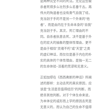
是两种完全不同的死法。无论这些被
杀者死得多么壮烈多么名垂千古。再
伟大的殉道者也没有勇气自我了结，
充当刽子手的不是另一个外来的“他
者”，而是由内在于生命本身的“自我”
充当刽子手。其次，死亡理由的不
同。自杀者执意去死，决不是基于外
在的宏大的抽象的整体性理由，更不
是由于相信“灵魂不朽”或“天堂”之类
的虚幻神话，而仅仅是基于内在的朴
实的具体的个体性理由，是独一无二
的生命体验–活着的荒谬和无意义。
正如加缪在《西西弗斯的神话》所阐
述的那样：主动去死的真实原因，应
该是“生活是否值得经历”的判断，而
绝非其他判断。对于个体生命来说，
为本体论的或形而上学的原因去死是
无意义的，而认为自己的生命不值得