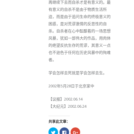
再继续下去而自杀才是有意义的。最
有意义的自杀不是由于物质生活所
迫，而是由于追问生命的终极意义的
困惑，是对荒谬激情的反思性的自
杀。自杀者在心中酝酿着的一场思想
风暴，犹如一部伟大的作品，用肉体
的绝望反抗生存的荒谬，其意义一点
也不逊色于任何在历史风暴中的殉难
者。
学会怎样去死就是学会怎样去生。
2002年5月28日于北京家中
【议报】2002.06.14
【大纪元】2002.06.24
共享此文章：
点
点
点