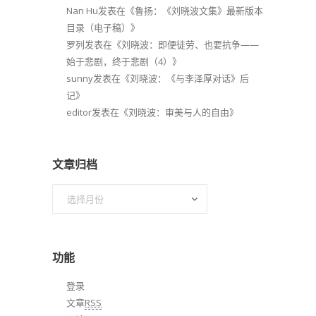
Nan Hu
发表在《
鲁扬：《刘晓波文集》最新版本
目录（电子稿）
》
罗列
发表在《
刘晓波：即便徒劳、也要抗争——
始于悲剧，终于悲剧（4）
》
sunny
发表在《
刘晓波：《与李泽厚对话》后
记
》
editor
发表在《
刘晓波：审美与人的自由
》
文章归档
文
章
归
档
功能
登录
文章
RSS