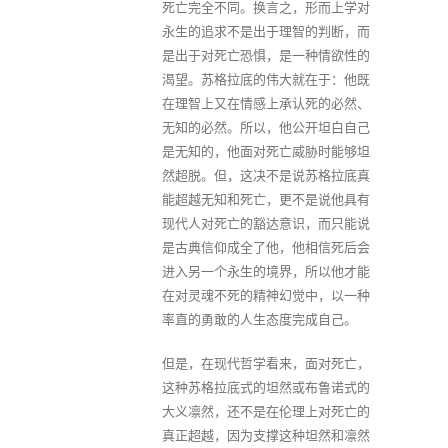
死亡完全不同。换言之，形而上学对
永生的追求不是出于理智的判断，而
是出于对死亡恐惧，是一种情欲性的
渴望。苏格拉底的伟大就在于：他既
在理智上又在情感上承认死的必然、
无知的必然。所以，他公开坦白自己
是无知的，他面对死亡威胁时能够坦
然超脱。但，这决不是说苏格拉底真
能超越无知和死亡，更不是说他具有
现代人对死亡的豁达意识，而只能说
是古典信仰成全了他，他相信死后会
进入另一个永生的境界，所以他才能
在对灵魂不死的精神幻觉中，以一种
率直的勇敢的人生态度完成自己。
但是，在现代哲学看来，面对死亡，
这种苏格拉底式的坦然或布鲁诺式的
大义凛然，还不是在伦理上对死亡的
真正超越，因为支撑这种坦然和凛然