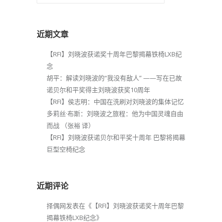
近期文章
【RFI】刘晓波获诺奖十周年巴黎揭幕铁椅LXB纪
念
胡平：解读刘晓波的“我没有敌人” ——写在已故
诺贝尔和平奖得主刘晓波获奖10周年
【RFI】侯志明：中国在洗刷对刘晓波的集体记忆
多莉丝·布斯：刘晓波之旅程：他为中国灵魂自由
而战 （张裕 译）
【RFI】刘晓波获诺贝尔和平奖十周年 巴黎将揭幕
巨型空椅纪念
近期评论
择偶网
发表在《
【RFI】刘晓波获诺奖十周年巴黎
揭幕铁椅LXB纪念
》