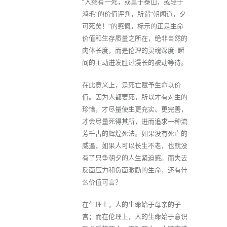
“人终有一死，或重于泰山，或轻于
鸿毛”的价值评判，所谓“朝闻道，夕
可死矣！”的感慨，标示的正是生命
价值和生存质量之所在，绝非自然的
肉体长度，而是伦理的灵魂深度–瞬
间的主动迸发胜过漫长的被动等待。
在此意义上，是死亡赋予生命以价
值。因为人都要死，所以才有对生的
珍惜，才尽量使生更充实、更完善，
才会尽量死得其所，进而追求一种流
芳千古的辉煌死法。如果没有死亡的
威逼，如果人可以长生不老，也就没
有了只争朝夕的人生紧迫感。而失去
反面压力和负面激励的生命，还有什
么价值可言？
在生理上，人的生命始于母亲的子
宫；而在伦理上，人的生命始于意识