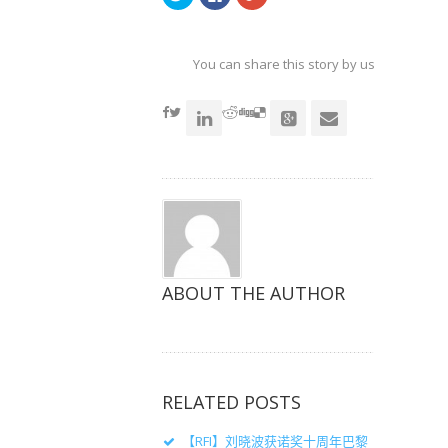
击
击
击
以
以
以
在
在
在
Twitter
Facebook
Google+
上
上
上
共
共
共
You can share this story by using your soc
享
享
享
（在
（在
（在
accoun
新
新
新
窗
窗
窗
口
口
口
中
中
中
打
打
打
开）
开）
开）
ABOUT THE AUTHOR
RELATED POSTS
【RFI】刘晓波获诺奖十周年巴黎