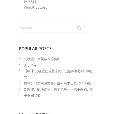
评论
RSS
WordPress.org
POPULAR POSTS
刘晓波：审美与人的自由
关于本站
【RFI】刘晓波获诺奖十周年巴黎揭幕铁椅LXB纪
念
鲁扬：《刘晓波文集》最新版本目录（电子稿）
刘晓波：即便徒劳、也要抗争——始于悲剧，终
于悲剧（4）