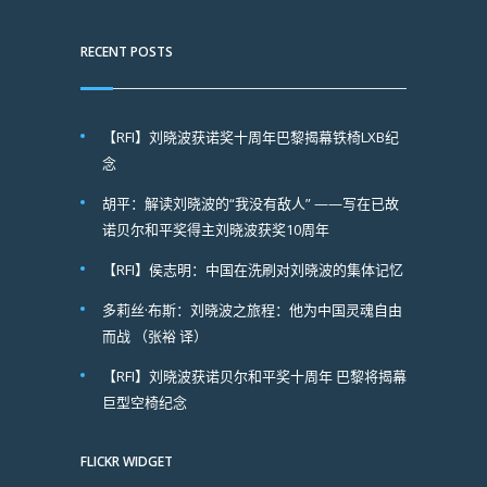
RECENT POSTS
【RFI】刘晓波获诺奖十周年巴黎揭幕铁椅LXB纪
念
胡平：解读刘晓波的“我没有敌人” ——写在已故
诺贝尔和平奖得主刘晓波获奖10周年
【RFI】侯志明：中国在洗刷对刘晓波的集体记忆
多莉丝·布斯：刘晓波之旅程：他为中国灵魂自由
而战 （张裕 译）
【RFI】刘晓波获诺贝尔和平奖十周年 巴黎将揭幕
巨型空椅纪念
FLICKR WIDGET