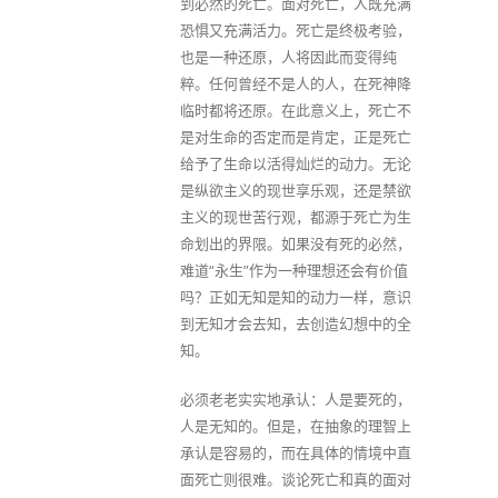
到必然的死亡。面对死亡，人既充满
恐惧又充满活力。死亡是终极考验，
也是一种还原，人将因此而变得纯
粹。任何曾经不是人的人，在死神降
临时都将还原。在此意义上，死亡不
是对生命的否定而是肯定，正是死亡
给予了生命以活得灿烂的动力。无论
是纵欲主义的现世享乐观，还是禁欲
主义的现世苦行观，都源于死亡为生
命划出的界限。如果没有死的必然，
难道“永生”作为一种理想还会有价值
吗？正如无知是知的动力一样，意识
到无知才会去知，去创造幻想中的全
知。
必须老老实实地承认：人是要死的，
人是无知的。但是，在抽象的理智上
承认是容易的，而在具体的情境中直
面死亡则很难。谈论死亡和真的面对