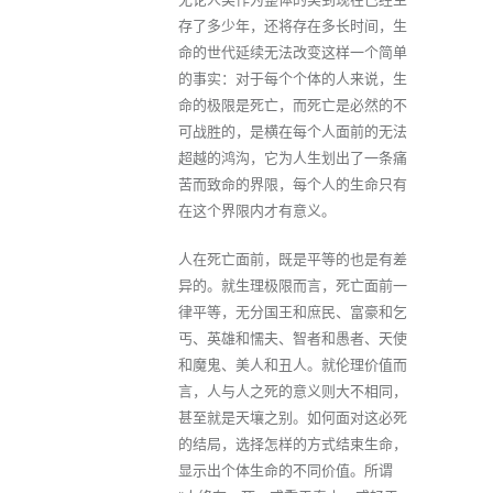
存了多少年，还将存在多长时间，生
命的世代延续无法改变这样一个简单
的事实：对于每个个体的人来说，生
命的极限是死亡，而死亡是必然的不
可战胜的，是横在每个人面前的无法
超越的鸿沟，它为人生划出了一条痛
苦而致命的界限，每个人的生命只有
在这个界限内才有意义。
人在死亡面前，既是平等的也是有差
异的。就生理极限而言，死亡面前一
律平等，无分国王和庶民、富豪和乞
丐、英雄和懦夫、智者和愚者、天使
和魔鬼、美人和丑人。就伦理价值而
言，人与人之死的意义则大不相同，
甚至就是天壤之别。如何面对这必死
的结局，选择怎样的方式结束生命，
显示出个体生命的不同价值。所谓