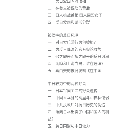
一 反日爱国的流氓相
二 在姜文被诬陷的背后
三 日人挑战首相 国人围殴女子
四 反日爱国和畸形分裂
被操控的反日风潮
一 对日索赔游行为何被拒？
二 为反日降温的官方舆论攻势
三 召之即来而挥之即去的反日风潮
四 汤晔和上海当局，谁在违法？
五 真由美的披肩发飘飞在中国
中日较力中的两种野蛮
一 日本军国主义的野蛮遗传
二 中国人本身的窝里斗和自私懦弱
三 中共执政后对抗日历史的伪造
四 谁向日本出卖了中国和国人的利
益？
五 美日同盟与中日较力