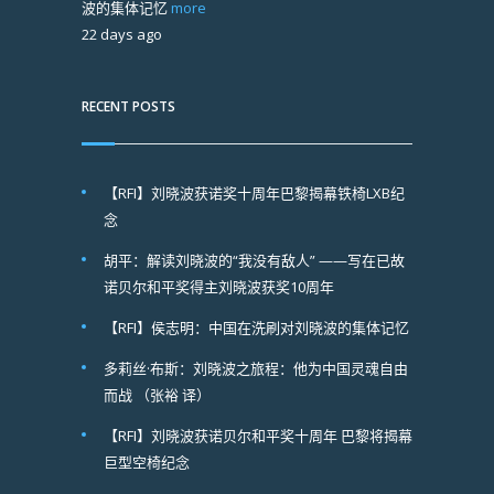
波的集体记忆
more
22 days ago
RECENT POSTS
【RFI】刘晓波获诺奖十周年巴黎揭幕铁椅LXB纪
念
胡平：解读刘晓波的“我没有敌人” ——写在已故
诺贝尔和平奖得主刘晓波获奖10周年
【RFI】侯志明：中国在洗刷对刘晓波的集体记忆
多莉丝·布斯：刘晓波之旅程：他为中国灵魂自由
而战 （张裕 译）
【RFI】刘晓波获诺贝尔和平奖十周年 巴黎将揭幕
巨型空椅纪念