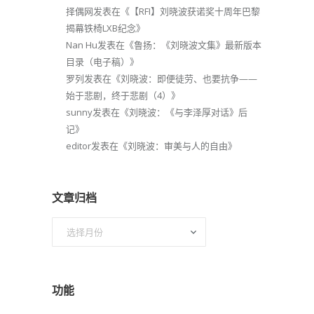
择偶网
发表在《
【RFI】刘晓波获诺奖十周年巴黎
揭幕铁椅LXB纪念
》
Nan Hu
发表在《
鲁扬：《刘晓波文集》最新版本
目录（电子稿）
》
罗列
发表在《
刘晓波：即便徒劳、也要抗争——
始于悲剧，终于悲剧（4）
》
sunny
发表在《
刘晓波：《与李泽厚对话》后
记
》
editor
发表在《
刘晓波：审美与人的自由
》
文章归档
文
章
归
档
功能