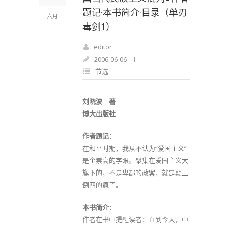
题记·本书简介·目录（单刃
六月
毒剑1）
editor
2006-06-06
节选
刘晓波 著
博大出版社
作者题记
：
在和平时期，我从不认为“爱国主义”
是个崇高的字眼。聚集在爱国主义大
旗下的，不是卑鄙的政客，就是颠三
倒四的疯子。
本书简介
：
作者在书中提醒读者：直到今天，中