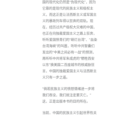
国的现代化仍然是“伪现代化”，因为
它靠的是现代的民族主义和极权主
义，而这正是让法西斯主义或军国主
义的暴政列车得以狂奔的双轨。现
在，经历过共产极权大灾难的中国，
也正在向独裁爱国主义之路上狂奔，
听听爱国愤青们的“砸烂台湾”、“血染
台湾海峡”的叫嚣，听听中共智囊们
发出的“中美之间必有一战”的预测，
再听听中共将军朱成虎的“牺牲西安
以东”换美国二百座城市的核威胁狂
言，中国的独裁爱国主义与法西斯主
义只有一步之遥。
“倘若民族主义的愤怒情绪进一步将
我们吞没，我们就注定要灭亡。”
这，正是出版本书的目的所在。
当前，中国的民族主义引起世界性关