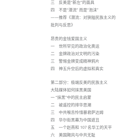
三 反美是“新左”的面具
四 不是“潜流” 而是“泡沫”
——推荐《潜流：对狭隘民族主义的
批判与反思》
昂贵的金钱爱国主义
一 世所罕见的政治化奥运
二 金牌政治对文明的污染
三 警惕金牌变成精神鸦片
四 神五升空后的虚拟和真实
第二部分：极端反美的民族主义
大陆媒体如何抹黑美国
一 “抹黑”中的民主启蒙
二 被遥控的排华思潮
三 中共喉舌怜惜暴君萨达姆
四 华尔街黑幕为中国遮丑
五 一个赵燕和 107 名华工的天平
六 美国飓风与中共无耻