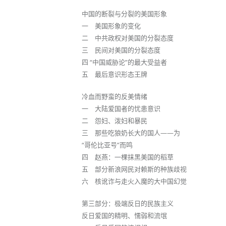
中国的断裂与分裂的美国形象
一 美国形象的变化
二 中共政权对美国的分裂态度
三 民间对美国的分裂态度
四 “中国威胁论”的最大受益者
五 最后意识形态王牌
冷血而野蛮的反美情绪
一 大陆爱国者的忧患意识
二 怨妇、泼妇和暴民
三 那些吃狼奶长大的国人——为
“哥伦比亚号”而鸣
四 赵燕：一棵抹黑美国的稻草
五 部分新浪网民对赖斯的种族歧视
六 核讹诈与走火入魔的大中国幻觉
第三部分：极端反日的民族主义
反日爱国的精明、懦弱和流氓