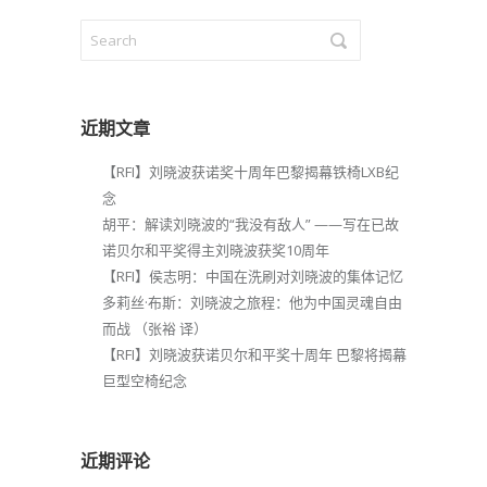
近期文章
【RFI】刘晓波获诺奖十周年巴黎揭幕铁椅LXB纪
念
胡平：解读刘晓波的“我没有敌人” ——写在已故
诺贝尔和平奖得主刘晓波获奖10周年
【RFI】侯志明：中国在洗刷对刘晓波的集体记忆
多莉丝·布斯：刘晓波之旅程：他为中国灵魂自由
而战 （张裕 译）
【RFI】刘晓波获诺贝尔和平奖十周年 巴黎将揭幕
巨型空椅纪念
近期评论