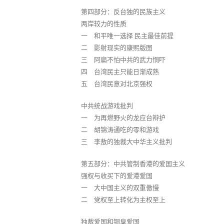
第四部分：反台独的民族主义
两岸较力的性质
一 和平唯一选择 民主最佳前提
二 影射现实的康熙版图
三 阿扁不怕中共的武力恫吓
四 台湾民主只能日渐成熟
五 台湾民意对北京强权
中共统战游戏批判
一 为再燃野火的龙应台辩护
二 胡锦涛通吃的零和游戏
三 李敖的独裁大中华主义批判
第五部分：中共管制香港的爱国主义
强权与收买下的爱港爱国
一 大中国主义的双重傲慢
二 党权至上转化为主权至上
独裁爱国和铜臭爱国