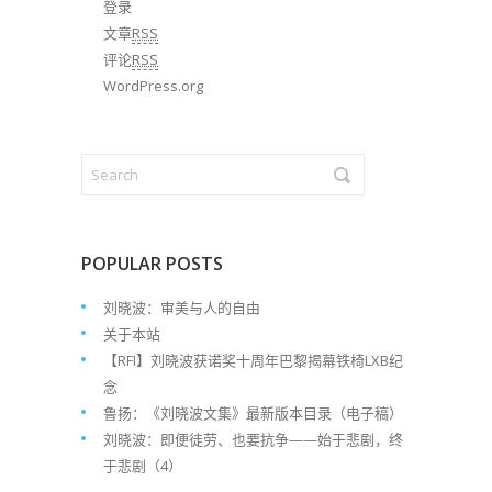
登录
文章
RSS
评论
RSS
WordPress.org
POPULAR POSTS
刘晓波：审美与人的自由
关于本站
【RFI】刘晓波获诺奖十周年巴黎揭幕铁椅LXB纪
念
鲁扬：《刘晓波文集》最新版本目录（电子稿）
刘晓波：即便徒劳、也要抗争——始于悲剧，终
于悲剧（4）