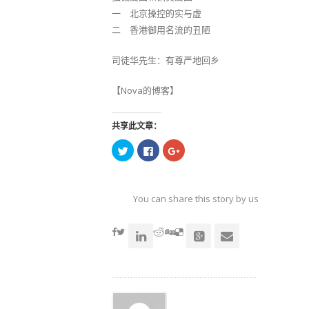
一 北京操控的实与虚
二 香港御用名流的丑陋
司徒华先生：有尊严地回乡
【Nova的博客】
共享此文章：
点
点
点
击
击
击
以
以
以
在
在
在
Twitter
Facebook
Google+
上
上
上
共
共
共
You can share this story by using your soc
享
享
享
（在
（在
（在
accoun
新
新
新
窗
窗
窗
口
口
口
中
中
中
打
打
打
开）
开）
开）