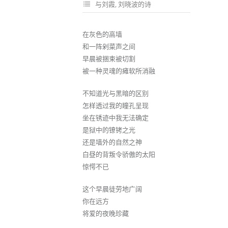
与刘霞
,
刘晓波的诗
在灰色的高墙
和一阵剁菜声之间
早晨被捆束被切割
被一种灵魂的瘫软所消融
不知道光与黑暗的区别
怎样透过我的瞳孔呈现
坐在锈迹中我无法确定
是狱中的镣铐之光
还是墙外的自然之神
白昼的背叛令骄傲的太阳
惊愕不已
这个早晨徒劳地广阔
你在远方
将爱的夜晚珍藏