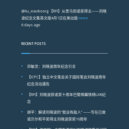
@liu_xiaoboorg
【RFI】从黑马到诺奖得主——刘晓
波纪念文集英文版4月1日在美出版
more
6 days ago
RECENT POSTS
邓敏灵：刘晓波周年纪念引言
【ICPC】独立中文笔会关于国际笔会刘晓波周年
纪念活动通告
【RFI】刘晓波获诺奖十周年巴黎揭幕铁椅LXB纪
念
胡平：解读刘晓波的“我没有敌人” ——写在已故
诺贝尔和平奖得主刘晓波获奖10周年