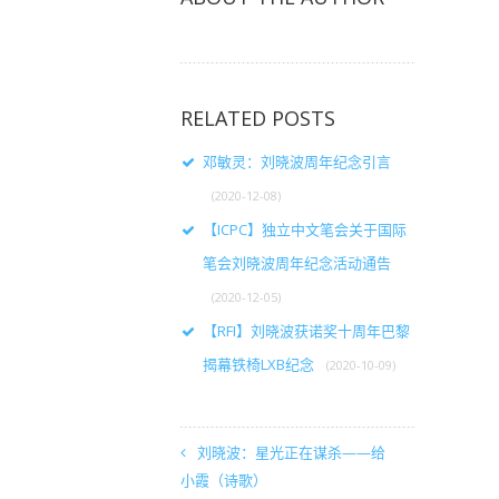
RELATED POSTS
邓敏灵：刘晓波周年纪念引言
(2020-12-08)
【ICPC】独立中文笔会关于国际
笔会刘晓波周年纪念活动通告
(2020-12-05)
【RFI】刘晓波获诺奖十周年巴黎
揭幕铁椅LXB纪念
(2020-10-09)
刘晓波：星光正在谋杀——给
小霞（诗歌）