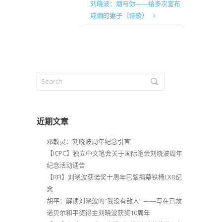
刘晓波：烟与你——给多次宣布
戒烟的妻子（诗歌）
近期文章
邓敏灵：刘晓波周年纪念引言
【ICPC】独立中文笔会关于国际笔会刘晓波周年
纪念活动通告
【RFI】刘晓波获诺奖十周年巴黎揭幕铁椅LXB纪
念
胡平：解读刘晓波的“我没有敌人” ——写在已故
诺贝尔和平奖得主刘晓波获奖10周年