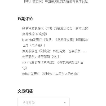
【RFI】侯志明：中国在洗刷对刘晓波的集体记忆
近期评论
择偶网
发表在《
【RFI】刘晓波获诺奖十周年巴黎
揭幕铁椅LXB纪念
》
Nan Hu
发表在《
鲁扬：《刘晓波文集》最新版本
目录（电子稿）
》
罗列
发表在《
刘晓波：即便徒劳、也要抗争——
始于悲剧，终于悲剧（4）
》
sunny
发表在《
刘晓波：《与李泽厚对话》后
记
》
editor
发表在《
刘晓波：审美与人的自由
》
文章归档
文