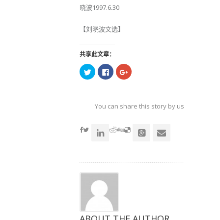
晓波1997.6.30
【刘晓波文选】
共享此文章：
点
点
点
击
击
击
以
以
以
在
在
在
Twitter
Facebook
Google+
上
上
上
共
共
共
You can share this story by using your soc
享
享
享
（在
（在
（在
accoun
新
新
新
窗
窗
窗
口
口
口
中
中
中
打
打
打
开）
开）
开）
ABOUT THE AUTHOR