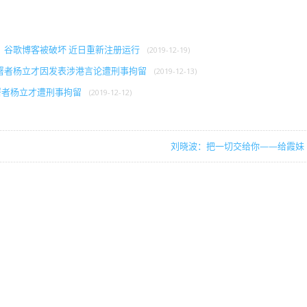
》谷歌博客被破坏 近日重新注册运行
(2019-12-19)
署者杨立才因发表涉港言论遭刑事拘留
(2019-12-13)
署者杨立才遭刑事拘留
(2019-12-12)
刘晓波：把一切交给你——给霞妹