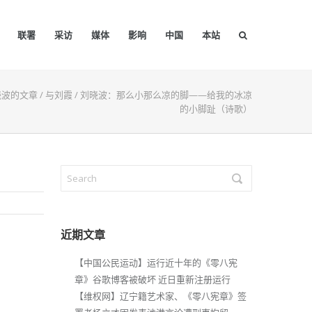
联署
采访
媒体
影响
中国
本站
晓波的文章
/
与刘霞
/
刘晓波：那么小那么凉的脚——给我的冰凉
的小脚趾（诗歌）
近期文章
【中国公民运动】运行近十年的《零八宪
章》谷歌博客被破坏 近日重新注册运行
【维权网】辽宁籍艺术家、《零八宪章》签