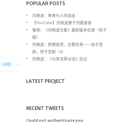
POPULAR POSTS
刘晓波：审美与人的自由
【YouTube】刘晓波妻子刘霞录音
鲁扬：《刘晓波文集》最新版本目录（电子
稿）
刘晓波：即便徒劳、也要抗争——始于悲
剧，终于悲剧（4）
刘晓波：《与李泽厚对话》后记
（诗歌）
LATEST PROJECT
RECENT TWEETS
Could not authenticate you.