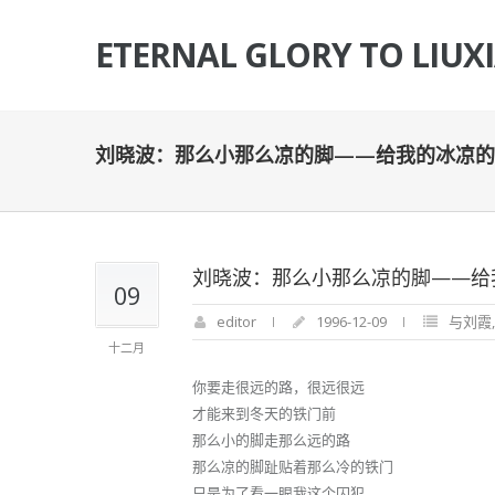
ETERNAL GLORY TO LIUX
刘晓波：那么小那么凉的脚——给我的冰凉的
刘晓波：那么小那么凉的脚——给
09
editor
1996-12-09
与刘霞
十二月
你要走很远的路，很远很远
才能来到冬天的铁门前
那么小的脚走那么远的路
那么凉的脚趾贴着那么冷的铁门
只是为了看一眼我这个囚犯