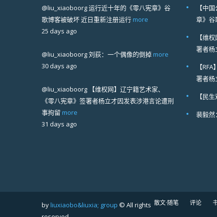
@liu_xiaoboorg
运行近十年的《零八宪章》谷
【中国
歌博客被破坏 近日重新注册运行
more
章》谷
25 days ago
【维权
署者杨
@liu_xiaoboorg
刘荻：一个偶像的倒掉
more
30 days ago
【RF
署者杨
@liu_xiaoboorg
【维权网】辽宁籍艺术家、
【民生
《零八宪章》签署者杨立才因发表涉港言论遭刑
事拘留
more
裴毅然
31 days ago
散文·随笔
评论
by
liuxiaobo&liuxia; group
© All rights
reserved