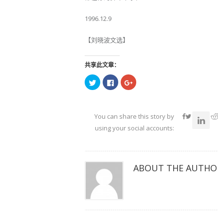
1996.12.9
【刘晓波文选】
共享此文章：
点
点
点
击
击
击
以
以
以
在
在
在
Twitter
Facebook
Google+
上
上
上
共
共
共
You can share this story by
享
享
享
（在
（在
（在
using your social accounts:
新
新
新
窗
窗
窗
口
口
口
中
中
中
打
打
打
开）
开）
开）
ABOUT THE AUTHO