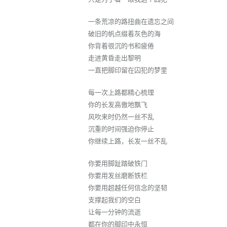
一条荒凉的路扭曲在遗忘之间
破旧的帆点缀着灰色的海
你背着很沉的书和疲倦
走进黄昏走出黎明
一直把脚印留在囚犯的梦里
每一次上路都精心梳理
你的长发高傲地飘飞
风吹来时仍然一丝不乱
沉重的时间强迫你停止
你继续上路，长发一丝不乱
你要用脚趾踏破铁门
你要用发丝磨断铁栏
你要用超越任何信念的坚韧
支撑起我们的空白
让每一分钟的流逝
都在你的脚印中永恒