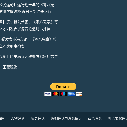
公民运动】运行近十年的《零八宪
歌博客被破坏 近日重新注册运行
网】辽宁籍艺术家、《零八宪章》签
立才因发表涉港言论遭刑事拘留
A】疑发表涉港言论 《零八宪章》签
立才遭刑事拘留
观察】辽宁杨立才被警方抄家后带走
：王蒙现象
书评
人物评论
历史评论
思想评论与理论探讨
政治评论
社会文化评