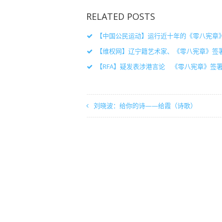
RELATED POSTS
【中国公民运动】运行近十年的《零八宪章
【维权网】辽宁籍艺术家、《零八宪章》签
【RFA】疑发表涉港言论 《零八宪章》签
刘晓波：给你的诗——给霞（诗歌）