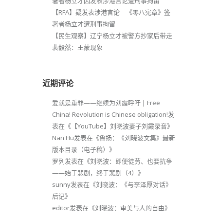
署者杨立才因发表涉港言论遭刑事拘留
【RFA】疑发表涉港言论 《零八宪章》签
署者杨立才遭刑事拘留
【民生观察】辽宁杨立才被警方抄家后带走
裴毅然：王蒙现象
近期评论
爱就是重罪——继续为刘霞呼吁 | Free
China! Revolution is Chinese obligation!
发
表在《
【YouTube】刘晓波妻子刘霞录音
》
Nan Hu
发表在《
鲁扬：《刘晓波文集》最新
版本目录（电子稿）
》
罗列
发表在《
刘晓波：即便徒劳、也要抗争
——始于悲剧，终于悲剧（4）
》
sunny
发表在《
刘晓波：《与李泽厚对话》
后记
》
editor
发表在《
刘晓波：审美与人的自由
》