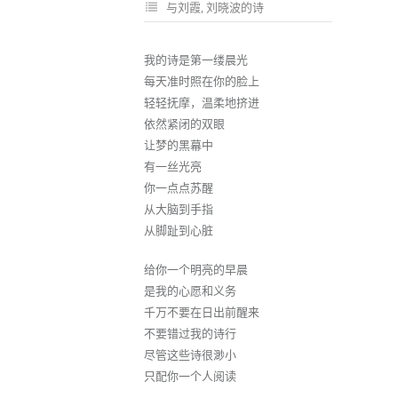
与刘霞
,
刘晓波的诗
我的诗是第一缕晨光
每天准时照在你的脸上
轻轻抚摩，温柔地挤进
依然紧闭的双眼
让梦的黑幕中
有一丝光亮
你一点点苏醒
从大脑到手指
从脚趾到心脏
给你一个明亮的早晨
是我的心愿和义务
千万不要在日出前醒来
不要错过我的诗行
尽管这些诗很渺小
只配你一个人阅读