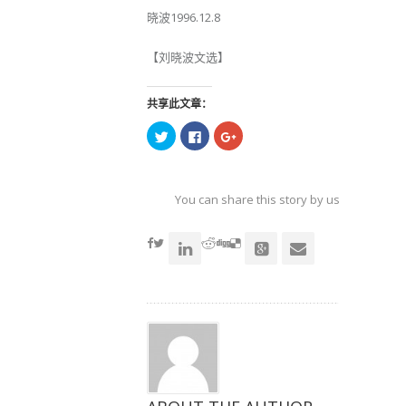
晓波1996.12.8
【刘晓波文选】
共享此文章：
点
点
点
击
击
击
以
以
以
在
在
在
Twitter
Facebook
Google+
上
上
上
共
共
共
You can share this story by using your soc
享
享
享
（在
（在
（在
accoun
新
新
新
窗
窗
窗
口
口
口
中
中
中
打
打
打
开）
开）
开）