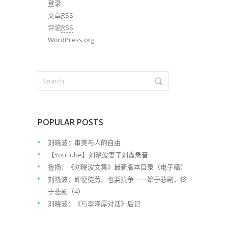
登录
文章
RSS
评论
RSS
WordPress.org
POPULAR POSTS
刘晓波：审美与人的自由
【YouTube】刘晓波妻子刘霞录音
鲁扬：《刘晓波文集》最新版本目录（电子稿）
刘晓波：即便徒劳、也要抗争——始于悲剧，终
于悲剧（4）
刘晓波：《与李泽厚对话》后记