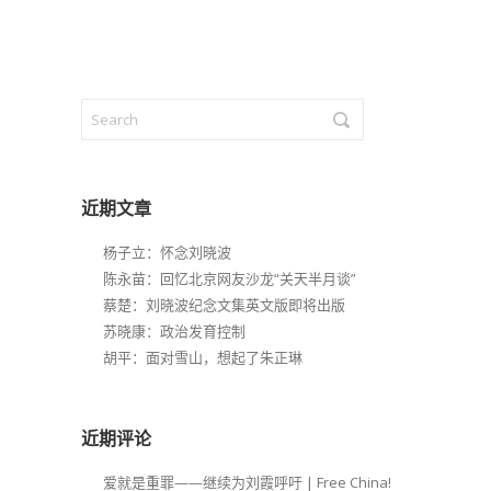
近期文章
杨子立：怀念刘晓波
陈永苗：回忆北京网友沙龙“关天半月谈”
蔡楚：刘晓波纪念文集英文版即将出版
苏晓康：政治发育控制
胡平：面对雪山，想起了朱正琳
近期评论
爱就是重罪——继续为刘霞呼吁 | Free China!