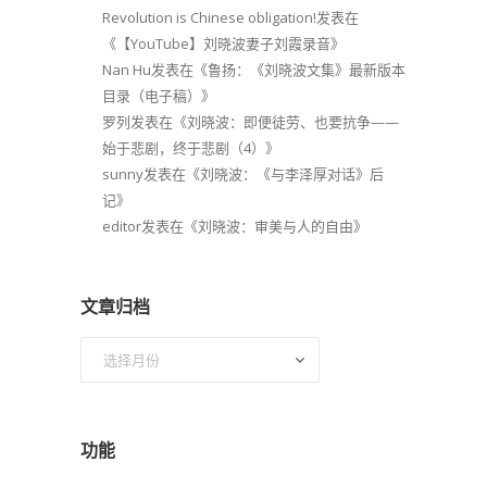
Revolution is Chinese obligation!
发表在
《
【YouTube】刘晓波妻子刘霞录音
》
Nan Hu
发表在《
鲁扬：《刘晓波文集》最新版本
目录（电子稿）
》
罗列
发表在《
刘晓波：即便徒劳、也要抗争——
始于悲剧，终于悲剧（4）
》
sunny
发表在《
刘晓波：《与李泽厚对话》后
记
》
editor
发表在《
刘晓波：审美与人的自由
》
文章归档
文
章
归
档
功能