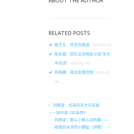
ABOUT THE AUTHOR
RELATED POSTS
杨子立：怀念刘晓波
(2020-02-16)
陈永苗：回忆北京网友沙龙“关天
半月谈”
(2020-02-16)
苏晓康：政治发育控制
(2020-02-
08)
刘晓波：尼采的天才与狂妄
——狱中读《尼采传》
刘晓波：那么小那么凉的脚——
给我的冰凉的小脚趾（诗歌）