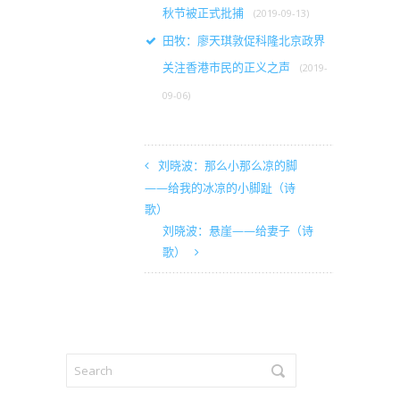
秋节被正式批捕
(2019-09-13)
田牧：廖天琪敦促科隆北京政界
关注香港市民的正义之声
(2019-
09-06)
刘晓波：那么小那么凉的脚
——给我的冰凉的小脚趾（诗
歌）
刘晓波：悬崖——给妻子（诗
歌）