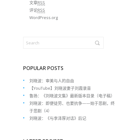
文章
RSS
评论
RSS
WordPress.org
POPULAR POSTS
刘晓波：审美与人的自由
【YouTube】刘晓波妻子刘霞录音
鲁扬：《刘晓波文集》最新版本目录（电子稿）
刘晓波：即便徒劳、也要抗争——始于悲剧，终
于悲剧（4）
刘晓波：《与李泽厚对话》后记