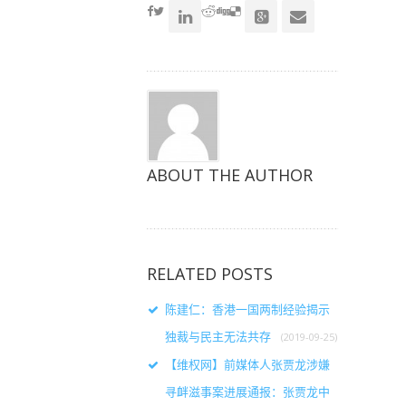
窗
窗
窗
口
口
口
中
中
中
打
打
打
开）
开）
开）
ABOUT THE AUTHOR
RELATED POSTS
陈建仁：香港一国两制经验揭示
独裁与民主无法共存
(2019-09-25)
【维权网】前媒体人张贾龙涉嫌
寻衅滋事案进展通报：张贾龙中