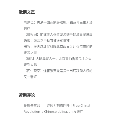
近期文章
陈建仁：香港一国两制经验揭示独裁与民主无法
共存
【维权网】前媒体人张贾龙涉嫌寻衅滋事案进展
通报：张贾龙中秋节被正式批捕
田牧：廖天琪敦促科隆北京政界关注香港市民的
正义之声
【RFA】大陆异议人士：北京害怕香港民主之火
烧到大陆
【民生观察】迫害张贾龙是贵州当局践踏人权的
又一罪证
近期评论
爱就是重罪——继续为刘霞呼吁 | Free China!
Revolution is Chinese obligation!
发表在