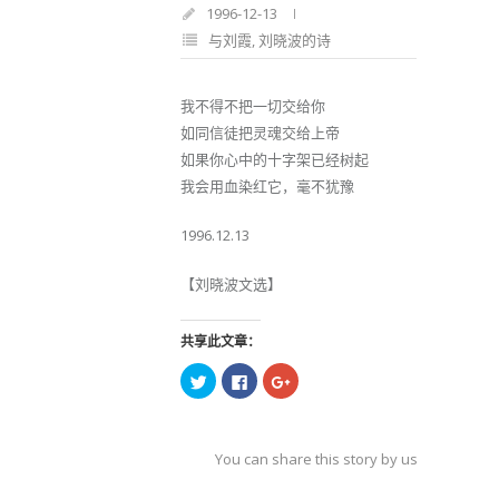
1996-12-13
与刘霞
,
刘晓波的诗
我不得不把一切交给你
如同信徒把灵魂交给上帝
如果你心中的十字架已经树起
我会用血染红它，毫不犹豫
1996.12.13
【刘晓波文选】
共享此文章：
点
点
点
击
击
击
以
以
以
在
在
在
Twitter
Facebook
Google+
上
上
上
共
共
共
You can share this story by using your soc
享
享
享
（在
（在
（在
accoun
新
新
新