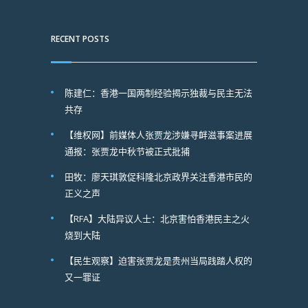
RECENT POSTS
陈建仁：香港一国两制经验揭示独裁与民主无法
共存
【维权网】前媒体人张贾龙涉嫌寻衅滋事案进展
通报：张贾龙中秋节被正式批捕
田牧：廖天琪敦促科隆北京政界关注香港市民的
正义之声
【RFA】大陆异议人士：北京害怕香港民主之火
烧到大陆
【民生观察】迫害张贾龙是贵州当局践踏人权的
又一罪证