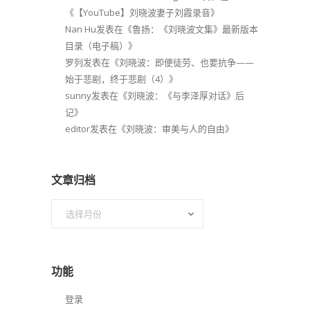
《
【YouTube】刘晓波妻子刘霞录音
》
Nan Hu
发表在《
鲁扬：《刘晓波文集》最新版本
目录（电子稿）
》
罗列
发表在《
刘晓波：即便徒劳、也要抗争——
始于悲剧，终于悲剧（4）
》
sunny
发表在《
刘晓波：《与李泽厚对话》后
记
》
editor
发表在《
刘晓波：审美与人的自由
》
文章归档
文
章
归
档
功能
登录