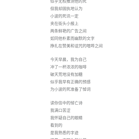
似乎无权推测他的死
但我却固执地认为
小波的死讯一定
夹在街头小报上
两条鲜艳的广告之间
如同他朴素而幽默的文字
挣扎在赞美和诅咒的喧哗之间
今天早晨，我为自己
冲了一杯浓浓的咖啡
破天荒地没有加糖
似乎我早有正确的预感
为小波的死准备了悼词
读你信中的悼亡诗
我满口苦涩
我怀疑自己的眼睛
看到的
是我熟悉的字迹