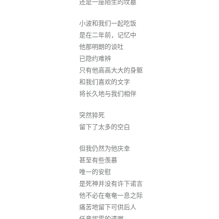
还是一座陌生的坟墓
小波和我们一起吃饭
是在二年前，记忆中
他那明朗的谈吐
已隐约难辨
只有他高高大大的身躯
和我们喜欢的文字
将长久地与我们相伴
突然猝死
留下了太多的空白
但我仍然为他庆幸
甚至有些羡慕
唯一的安慰
是死神并没有许下诺言
他不必在奄奄一息之际
痛苦地留下可供后人
任意挥霍的遗嘱