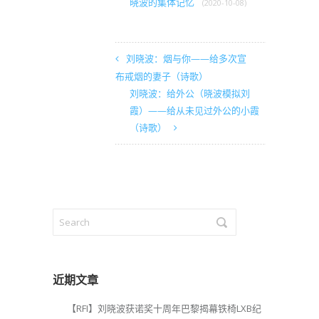
晓波的集体记忆
(2020-10-08)
刘晓波：烟与你——给多次宣
布戒烟的妻子（诗歌）
刘晓波：给外公（晓波模拟刘
霞）——给从未见过外公的小霞
（诗歌）
近期文章
【RFI】刘晓波获诺奖十周年巴黎揭幕铁椅LXB纪