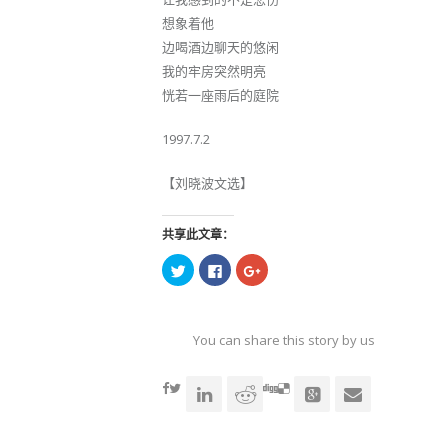
想象着他
边喝酒边聊天的悠闲
我的牢房突然明亮
恍若一座雨后的庭院
1997.7.2
【刘晓波文选】
共享此文章：
点
点
点
击
击
击
以
以
以
在
在
在
Twitter
Facebook
Google+
上
上
上
共
共
共
You can share this story by using your soc
享
享
享
（在
（在
（在
accoun
新
新
新
窗
窗
窗
口
口
口
中
中
中
打
打
打
开）
开）
开）