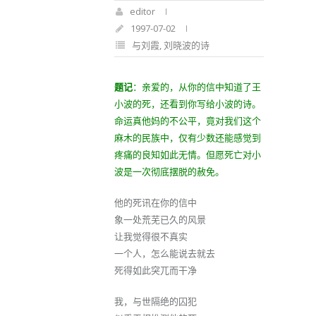
editor
1997-07-02
与刘霞
,
刘晓波的诗
题记
：亲爱的，从你的信中知道了王
小波的死，还看到你写给小波的诗。
命运真他妈的不公平，竟对我们这个
麻木的民族中，仅有少数还能感觉到
疼痛的良知如此无情。但愿死亡对小
波是一次彻底摆脱的赦免。
他的死讯在你的信中
象一处荒芜已久的风景
让我觉得很不真实
一个人，怎么能说去就去
死得如此突兀而干净
我，与世隔绝的囚犯