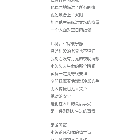
他偶尔地躲过了所有同情
孤独地合上了双眼
如同他生前躲过文坛的喧嚣
一个人面对空白的纸张
此刻，牢房很宁静
经常出没的老鼠也不猖狂
我对着没有月光的夜晚猜想
小波失去生命的那个瞬间
黄昏一定变得很安详
夕阳抚摩着他渐渐冷却的手
无人惊慌也无人哭泣
绝对的安宁
是他在人世的最后享受
是一件刚刚发生过的事情
亲爱的霞
小波的死和你的悼亡诗
让我感到的不是悲伤