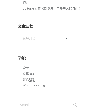
记
》
editor
发表在《
刘晓波：审美与人的自由
》
文章归档
文
章
归
档
功能
登录
文章
RSS
评论
RSS
WordPress.org