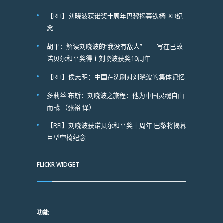
【RFI】刘晓波获诺奖十周年巴黎揭幕铁椅LXB纪
念
胡平：解读刘晓波的“我没有敌人” ——写在已故
诺贝尔和平奖得主刘晓波获奖10周年
【RFI】侯志明：中国在洗刷对刘晓波的集体记忆
多莉丝·布斯：刘晓波之旅程：他为中国灵魂自由
而战 （张裕 译）
【RFI】刘晓波获诺贝尔和平奖十周年 巴黎将揭幕
巨型空椅纪念
FLICKR WIDGET
功能