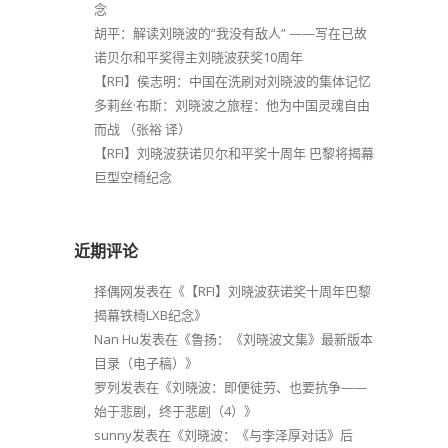
念
胡平：解读刘晓波的“我没有敌人” ——写在已故
诺贝尔和平奖得主刘晓波获奖10周年
【RFI】侯志明：中国在洗刷对刘晓波的集体记忆
多莉丝·布斯：刘晓波之旅程：他为中国灵魂自由
而战 （张裕 译）
【RFI】刘晓波获诺贝尔和平奖十周年 巴黎将揭幕
巨型空椅纪念
近期评论
择偶网
发表在《
【RFI】刘晓波获诺奖十周年巴黎
揭幕铁椅LXB纪念
》
Nan Hu
发表在《
鲁扬：《刘晓波文集》最新版本
目录（电子稿）
》
罗列
发表在《
刘晓波：即便徒劳、也要抗争——
始于悲剧，终于悲剧（4）
》
sunny
发表在《
刘晓波：《与李泽厚对话》后