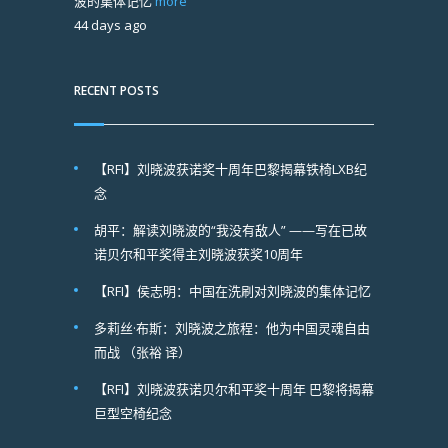
波的集体记忆
more
44 days ago
RECENT POSTS
【RFI】刘晓波获诺奖十周年巴黎揭幕铁椅LXB纪
念
胡平：解读刘晓波的“我没有敌人” ——写在已故
诺贝尔和平奖得主刘晓波获奖10周年
【RFI】侯志明：中国在洗刷对刘晓波的集体记忆
多莉丝·布斯：刘晓波之旅程：他为中国灵魂自由
而战 （张裕 译）
【RFI】刘晓波获诺贝尔和平奖十周年 巴黎将揭幕
巨型空椅纪念