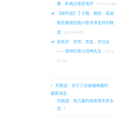
霖 卧病正接受电疗
(2019-01-28)
【邮件组】丁子霖、鲍彤、高瑜
致信美国总统川普寻求支持刘晓
波
(2017-06-28)
张先玲：亦师、亦友、亦兄长
——清明忆蒋公培坤先生
(2016-
03-29)
刘晓波：关于三位被捕难属的
最新消息
刘晓波：有力量的残疾青年罗永
忠