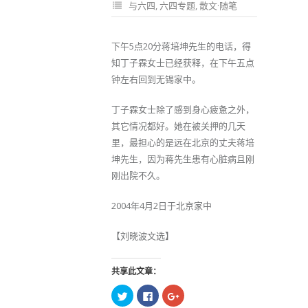
与六四
,
六四专题
,
散文·随笔
下午5点20分蒋培坤先生的电话，得
知丁子霖女士已经获释，在下午五点
钟左右回到无锡家中。
丁子霖女士除了感到身心疲惫之外，
其它情况都好。她在被关押的几天
里，最担心的是远在北京的丈夫蒋培
坤先生，因为蒋先生患有心脏病且刚
刚出院不久。
2004年4月2日于北京家中
【刘晓波文选】
共享此文章：
点
点
点
击
击
击