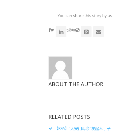
以
以
以
在
在
在
Twitter
Facebook
Google+
上
上
上
共
共
共
You can share this story by using your soc
享
享
享
（在
（在
（在
accoun
新
新
新
窗
窗
窗
口
口
口
中
中
中
打
打
打
开）
开）
开）
ABOUT THE AUTHOR
RELATED POSTS
【RFA】“天安门母亲”发起人丁子