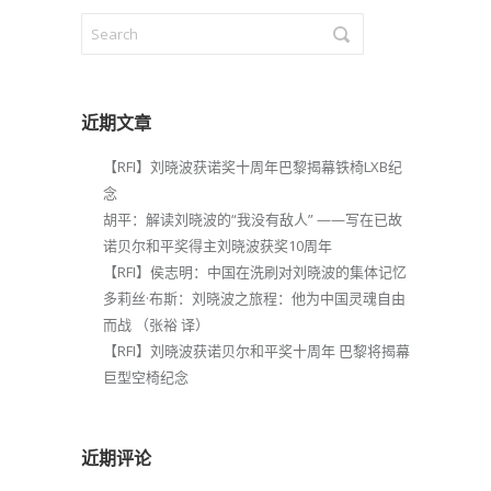
近期文章
【RFI】刘晓波获诺奖十周年巴黎揭幕铁椅LXB纪
念
胡平：解读刘晓波的“我没有敌人” ——写在已故
诺贝尔和平奖得主刘晓波获奖10周年
【RFI】侯志明：中国在洗刷对刘晓波的集体记忆
多莉丝·布斯：刘晓波之旅程：他为中国灵魂自由
而战 （张裕 译）
【RFI】刘晓波获诺贝尔和平奖十周年 巴黎将揭幕
巨型空椅纪念
近期评论