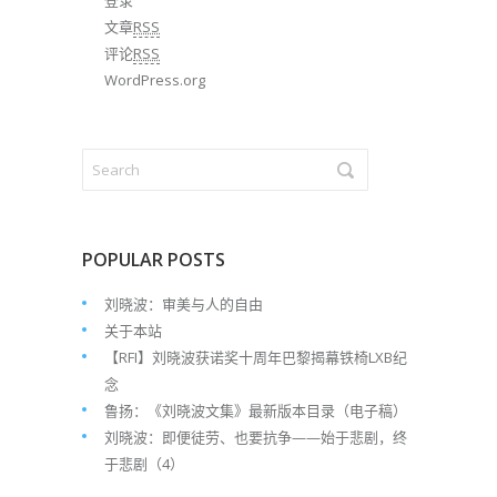
登录
文章
RSS
评论
RSS
WordPress.org
POPULAR POSTS
刘晓波：审美与人的自由
关于本站
【RFI】刘晓波获诺奖十周年巴黎揭幕铁椅LXB纪
念
鲁扬：《刘晓波文集》最新版本目录（电子稿）
刘晓波：即便徒劳、也要抗争——始于悲剧，终
于悲剧（4）