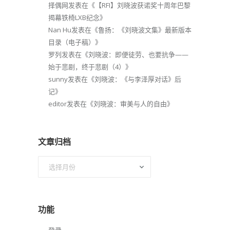
择偶网
发表在《
【RFI】刘晓波获诺奖十周年巴黎
揭幕铁椅LXB纪念
》
Nan Hu
发表在《
鲁扬：《刘晓波文集》最新版本
目录（电子稿）
》
罗列
发表在《
刘晓波：即便徒劳、也要抗争——
始于悲剧，终于悲剧（4）
》
sunny
发表在《
刘晓波：《与李泽厚对话》后
记
》
editor
发表在《
刘晓波：审美与人的自由
》
文章归档
文
章
归
档
功能