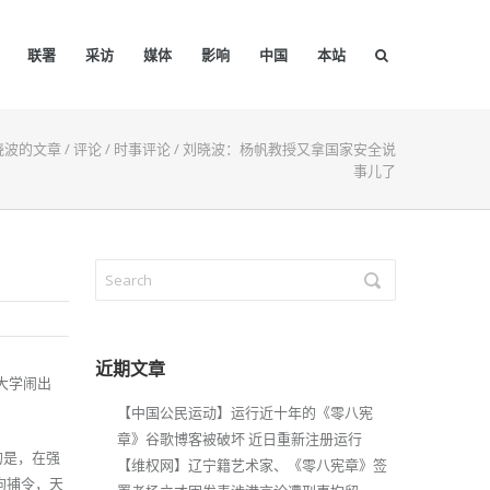
联署
采访
媒体
影响
中国
本站
晓波的文章
/
评论
/
时事评论
/
刘晓波：杨帆教授又拿国家安全说
事儿了
近期文章
大学闹出
。
【中国公民运动】运行近十年的《零八宪
章》谷歌博客被破坏 近日重新注册运行
的是，在强
【维权网】辽宁籍艺术家、《零八宪章》签
拘捕令，天