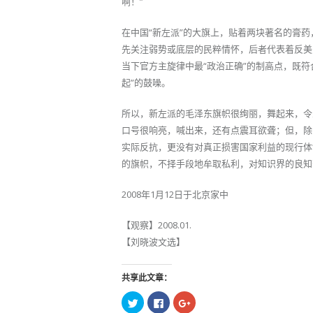
啊！”
在中国“新左派”的大旗上，贴着两块著名的膏药
先关注弱势或底层的民粹情怀，后者代表着反美
当下官方主旋律中最“政治正确”的制高点，既符
起”的鼓噪。
所以，新左派的毛泽东旗帜很绚丽，舞起来，令
口号很响亮，喊出来，还有点震耳欲聋；但，除
实际反抗，更没有对真正损害国家利益的现行体制
的旗帜，不择手段地牟取私利，对知识界的良知
2008年1月12日于北京家中
【观察】2008.01.
【刘晓波文选】
共享此文章：
点
点
点
击
击
击