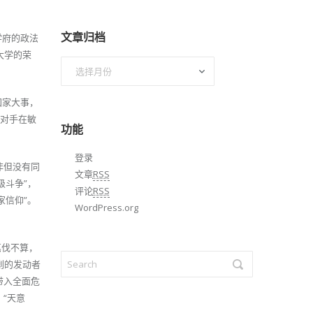
。
文章归档
学府的政法
大学的荣
文
章
归
国家大事，
档
让对手在敏
功能
登录
非但没有同
文章
RSS
级斗争”，
评论
RSS
家信仰”。
WordPress.org
笔伐不算，
剿的发动者
带入全面危
“天意