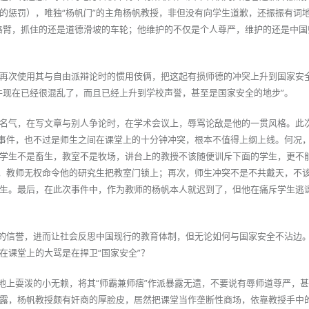
的惩罚），唯独“杨帆门”的主角杨帆教授，非但没有向学生道歉，还振振有词
胳臂，抓住的还是道德滑坡的车轮；他维护的不仅是个人尊严，维护的还是中国
再次使用其与自由派辩论时的惯用伎俩，把这起有损师德的冲突上升到国家安
件现在已经很混乱了，而且已经上升到学校声誉，甚至是国家安全的地步”。
名气，在写文章与别人争论时，在学术会议上，辱骂论敌是他的一贯风格。此
”事件，也不过是师生之间在课堂上的十分钟冲突，根本不值得上纲上线。何况
学生不是畜生，教室不是牧场，讲台上的教授不该随便训斥下面的学生，更不
”，教师无权命令他的研究生把教室门锁上；再次，师生冲突不是不共戴天，不
生。最后，在此次事件中，作为教师的杨帆本人就迟到了，但他在痛斥学生逃
学的信誉，进而让社会反思中国现行的教育体制，但无论如何与国家安全不沾边
在课堂上的大骂是在捍卫“国家安全”？
在地上耍泼的小无赖，将其“师霸兼师痞”作派暴露无遗，不要说有辱师道尊严，
露，杨帆教授颇有奸商的厚脸皮，居然把课堂当作垄断性商场，依靠教授手中