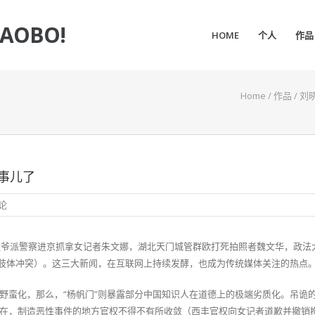
IAOBO!
HOME
个人
作品
Home
/
作品
/
刘
事儿了
论
县太爷派警察进京抓拿女记者朱文娜，湖北天门城管群欧打死拍照者魏文华，政法
生肢体冲突）。这三大新闻，在互联网上持续发酵，也成为传统媒体关注的热点
野蛮化，那么，“杨帆门”则暴露部分中国知识人在道德上的极端劣质化。吊诡
在，制造恶性事件的地方官权不得不有所收敛（西丰官权向女记者道歉并撤销