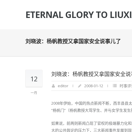
ETERNAL GLORY TO LIUX
刘晓波：杨帆教授又拿国家安全说事儿了
刘晓波：杨帆教授又拿国家安全说
12
editor
2008-01-12
时事评
一月
2008年伊始，中国的热点新闻不断，西丰县
“杨帆门”（杨帆教授大骂学生、并与女学生发
如果说，前两则新闻凸现了官权的极端暴力化和
大的公共舆论的压力下，三大新闻事件发展到现