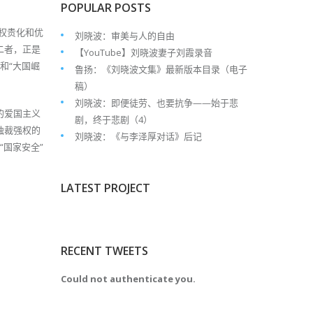
POPULAR POSTS
反权贵化和优
刘晓波：审美与人的自由
二者，正是
【YouTube】刘晓波妻子刘霞录音
和“大国崛
鲁扬：《刘晓波文集》最新版本目录（电子
稿）
刘晓波：即便徒劳、也要抗争——始于悲
的爱国主义
剧，终于悲剧（4）
独裁强权的
刘晓波：《与李泽厚对话》后记
“国家安全”
LATEST PROJECT
RECENT TWEETS
Could not authenticate you.