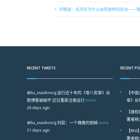
刘晓波：毛泽东为什么由鸣放转向反右——
RECENT TWEETS
RECENT P
@liu_xiaoboorg
运行近十年的《零八宪章》谷
【中国
歌博客被破坏 近日重新注册运行
more
章》谷
26 days ago
【维权
署者杨
@liu_xiaoboorg
刘荻：一个偶像的倒掉
more
31 days ago
【RF
署者杨