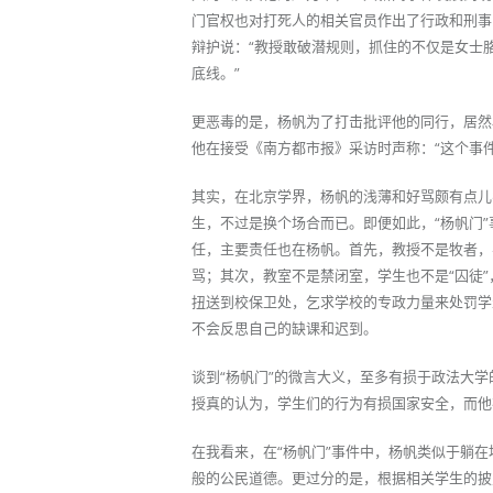
门官权也对打死人的相关官员作出了行政和刑事
辩护说：“教授敢破潜规则，抓住的不仅是女士
底线。”
更恶毒的是，杨帆为了打击批评他的同行，居然
他在接受《南方都市报》采访时声称：“这个事
其实，在北京学界，杨帆的浅薄和好骂颇有点儿
生，不过是换个场合而已。即便如此，“杨帆门
任，主要责任也在杨帆。首先，教授不是牧者，
骂；其次，教室不是禁闭室，学生也不是“囚徒
扭送到校保卫处，乞求学校的专政力量来处罚学
不会反思自己的缺课和迟到。
谈到“杨帆门”的微言大义，至多有损于政法大
授真的认为，学生们的行为有损国家安全，而他
在我看来，在“杨帆门”事件中，杨帆类似于躺
般的公民道德。更过分的是，根据相关学生的披