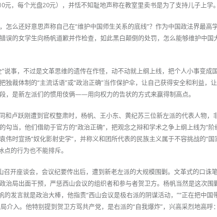
10元，每个光盘20元），并恬不知耻地声称在教室里卖书是为了支持儿子上学
，怎么还好意思声称自己在“维护中国师生关系的底线”？作为中国政法界最高
错误的女学生向杨帆道歉并作检查，如此黑白颠倒的处罚，怎么能够维护中国
全”说事，不过是文革思维的遗传在作怪，动不动就上纲上线，把个人小事变成
把独裁体制的“主流话语”或“政治正确”当作保护伞，让自己获得安全和利益，
段，是新左派们的惯用伎俩——用向权力的告状的方式来赢得制高点。
李大同和卢跃刚遭到官权整肃时，杨帆、王小东、黄纪苏三位新左派的代表人物，
的勾当，他们借助于官方的“政治正确”，把观念之辩和学术之争上纲上线为“阶
袁伟时宣扬“奴化影射史学”，并称义和团所代表的民族主义属于不容挑战的“国
闭冰点的行为也不能排斥。
京西山召开座谈会，会议纪要传出后，遭到新老左派的大规模围剿。文革式的口诛
政治局出面干预，严惩西山会议的组织者和参与者贺卫方。杨帆当然是这次围
帆的发言就是政治大棒，他指责“西山会议是极右派的阴谋活动，”“正在把中国
报局介入。他特别提到贺卫方骂共产党，是右派的“自我爆炸”，兴高采烈地高呼：