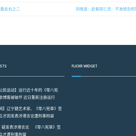
我看反右之二
刘晓波：赵紫阳亡灵：不准悼念和
OSTS
FLICKR WIDGET
公民运动】运行近十年的《零八宪
歌博客被破坏 近日重新注册运行
网】辽宁籍艺术家、《零八宪章》签
立才因发表涉港言论遭刑事拘留
A】疑发表涉港言论 《零八宪章》签
立才遭刑事拘留