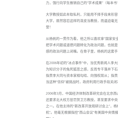
力，强行向学生推销自己的“学术成果”（每本书
大学教授如此牟取私利，只能用不择手段来形容
大学，居然容忍这样的泼皮当教授，而逼迫毫无
誉！
从杨帆的一贯作为看，他之所以喜欢拿“国家安
把学术问题或道德问题转化为政治问题，也就是
感的政治问题上闭嘴。在骨子里，杨帆的这套手
在2006年初的“冰点事件”中，当优秀新闻人
为知识分子的兔死狐悲之感，反而专干落井下石
指责李大同与资本家相勾结、向强权屈从；指责
当这种“信仰”被挑战时，政府利用行政手段关
2006年3月，中国经济体制改革研究会在北
还要求北大校方惩罚贺卫方教授，甚至要求中央
之一。在他主持的“新改革开放观研讨会上”，杨
机”。他毫无根据指控“西山会议”有美国中央情