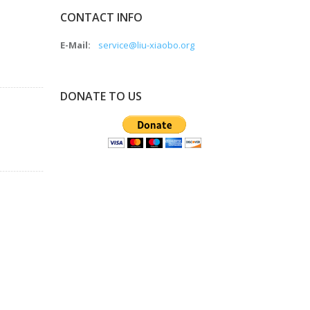
CONTACT INFO
E-Mail:
service@liu-xiaobo.org
DONATE TO US