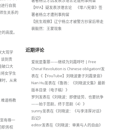
署者杨立才因发表涉港言论遭刑事拘留
地进行自我
【RFA】疑发表涉港言论 《零八宪章》签
师生关系的
署者杨立才遭刑事拘留
【民生观察】辽宁杨立才被警方抄家后带走
裴毅然：王蒙现象
全的高度。
近期评论
次大骂学
，谈到责
爱就是重罪——继续为刘霞呼吁 | Free
能破口大
China! Revolution is Chinese obligation!
发
该将女学生
表在《
【YouTube】刘晓波妻子刘霞录音
》
课时，从来
Nan Hu
发表在《
鲁扬：《刘晓波文集》最新
版本目录（电子稿）
》
罗列
发表在《
刘晓波：即便徒劳、也要抗争
。难道杨教
——始于悲剧，终于悲剧（4）
》
sunny
发表在《
刘晓波：《与李泽厚对话》
后记
》
甚至有辱一
editor
发表在《
刘晓波：审美与人的自由
》
的职务权