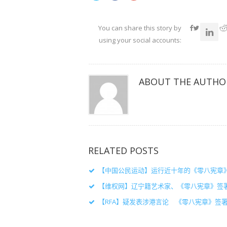
以
以
以
在
在
在
Twitter
Facebook
Google+
上
上
上
共
共
共
You can share this story by
享
享
享
（在
（在
（在
using your social accounts:
新
新
新
窗
窗
窗
口
口
口
中
中
中
打
打
打
开）
开）
开）
ABOUT THE AUTHO
RELATED POSTS
【中国公民运动】运行近十年的《零八宪章
【维权网】辽宁籍艺术家、《零八宪章》签
【RFA】疑发表涉港言论 《零八宪章》签