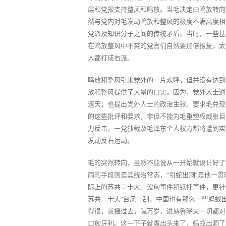
层和党报支持整风和鸣放。当毛决定由鸣放转向
然与党内对毛发动鸣放和整风的极度不满高度相
党派及知识分子之间的传统矛盾。当时，一些基
在鸣放整风中不爽的党官们自然要加倍报复，太
人都打成右派。
鸣放和整风引来党外的一片欢呼，但并没有达到
放和整风提供了大量的口实。因为，党外人士通
遮天；也提出党外人士的政治主张，要求毛兑现
的这些批评和要求，非但不能为毛重塑权威张目
力反击，一党独裁及毛泽东个人权力都将遭到实
发动反右运动。
毛的突然转向，虽然不能说从一开始就设计好了
雨的手段则是其统治常态，“引蛇出洞”是他一贯
际上的苏共二十大、波匈事件和铁托事件，更针
苏共二十大“台风一刮，中国也有那么一些蚂蚁
得很，就摇过去，喊万岁，说赫鲁晓夫一切都对
口匈牙利。这一下子就露出头来了，蚂蚁出洞了