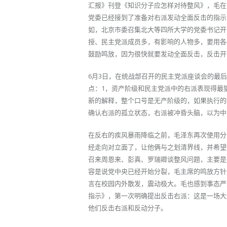
汇报》刊登《知识分子应怎样对待整风》，毛在
党委已经接到了准备对右派发动全面反击的指示
如，北京市委召集北大等四所大学的党委书记开
授、民主党派成员多，有影响的人物多，要用各
鼓励鸣放，因为很快就要发动全面反击，反击开始
6月3日，在统战部召开的民主党派座谈会的最
点：1，资产阶级和民主党派中的右派表现得最
新的解释，整个口号是无产阶级的，如果执行的
确认右派的孤立状态，右派被冲昏头脑，以为中
在反右的疾风暴雨降临之前，毛泽东再次使用分
经走向对立面了，让他俩与之划清界线，并希望
召来周恩来、彭真、罗瑞卿谈整风问题，主要是
容是说党中央已经开始分裂，毛主席的鸣放方针
言在校园内外散发，震动极大。毛也感到事态严
指示》，第一次明确提出反击右派：这是一场大
他们反击右派和反动分子。