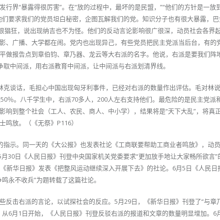
行界“暴露得很厉害”。在“放的过程中，最坏的是民盟，”“他们的方针是一放
他们要求我们的党员坦白秘密，企图瓦解我们的党。知识分子也有很大暴露，巴
望很猖狂，说出现纳吉也不为怪。他们的反动言论影响很广很深，动员社会各界
影、广播、大学都在闹。党内也出现异己，有些党员把民主党派当后台，有的
平做报告点到章伯钧、章乃器、龙云等大右派的名字。他说，右派是要我们阵
，争取中间派，用右派教育中间派，让中间派与右派划清界线。
与林克谈话，毛担心中国出现匈牙利事件，已经对右派的数量作出评估。毛对林
派50％。八千学生中，右派70多人，200人左右支持他们。最危险的是民主党派
影响到整个社会（工人、农民、商人、中小学），结果将是“天下大乱”，将真
鸣放。（《无祭》P116）
风的指示。同一天的《大公报》也发表社论《工商联要帮助工商业者鸣放》，动
5月30日《人民日报》刊登中央国家机关党委要求“更加放手地让大家畅所欲言”
京《新华日报》发表《把整风运动继续深入开展下去》的社论。6月5日《人民日
争鸣永不收兵”为题转载了这篇社论。
些反击右派的言论，以试探社会的反应。5月29日，《新华日报》刊登了“与章
。从6月1日开始，《人民日报》刊登反驳右派的报道和文章的数量明显增加。6