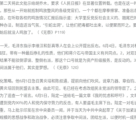
第二天将此文批示给胡乔木，要求《人民日报》在显著位置转载。也是在这一
，那些从一开始就抵制鸣放整风的各级党官们，一个个都在摩拳擦掌、准备出
会，在听取各校的鸣放情况汇报后指示道：大学里反党反社会主义的、翘尾巴
种办法，制造适当气氛，“引蛇出洞”，让他们把毒都吐出来，以便聚而歼之。
后就没人鸣放了。（《无祭》P119）
后一天，毛泽东指示李维汉和彭真等人在会上公开提出反右。6月4日，毛泽东对
猖狂，带有一种最后挣扎的性质，他们和蒋介石与帝国主义有共同点。2，对双
结果不能驳倒谬误、整倒右派，那这个口号就是为资产阶级服务，是反动的。
间派属于他们，其实是梦想。（《无祭》120）
化策略。他6月5日急召黄炎培和陈叔通，提前向他们吹风，说章乃器、章伯钧
黄炎培回到民盟去主事。由此可见，毛已经在考虑改组民主党派的领导层了。
为了追查一个谣言。6月5日，陆定一送给毛一篇文章《我的忧虑和呼吁》，文
遭到党内90％的人和党内保守势力的反击，有人要逼毛主席下台。陆定一对毛
重，马上批示印发在京中央委员一阅，并于当天为中共中央起草了《关于加紧
规模的思想战争和政治战争，必须注意争取中间派，团结左派，以便时机一成