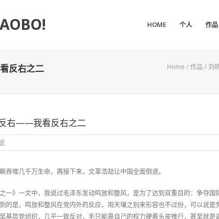
IAOBO!
HOME
个人
作品
Home
/
作品
/
刘
看反右之二
反右——我看反右之二
论
飙吞噬几千万生命，再接下来，文革浩劫让中国全面倒退。
之一》一文中，我说过毛泽东发动鸣放和整风，是为了达到双重目的：争夺国
到的是，鸣放和整风在党内外的反应，用天壤之别来形容也不过份，可以说是
至基层党组织，几乎一致反对，毛只能靠自己的权力硬着头皮推行，甚至就是