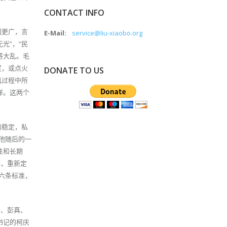
CONTACT INFO
围更广，言
E-Mail:
service@liu-xiaobo.org
光”，“民
将大乱。毛
室，或点火
DONATE TO US
风过程中所
样。这两个
的稳定，私
在他随后的一
性和长期
稿，重新定
的六条标准，
云、彭真、
书记的柯庆