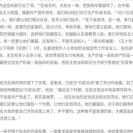
国的这些蚂蚁引出了洞。”“在匈牙利，大民主一来，把党政军都搞垮了。在中国
会主义制度，推翻共产党所领导，我们就对他们实行无产阶级专政。”1月27日
人士，我们要让他们唱对台戏，放手让他们批评。”“至于梁漱溟、彭一湖、章乃
闻一闻，是香的还是臭的，经过讨论，争取多数，使他们孤立起来。他们要闹
犯的错越大越好，这样他们就越孤立，就越能从反面教育人民。我们对待民主
，有一些要让他们暴露，后发制人，不要先发制人。”（章诒和编著：《五十年
49；以下简称《无祭》）3月，在邀请党外人士参加的全国宣传工作会议上，毛的
他说，无论有多少派多少家，就世界观而言只有两家：无产阶级一家和资产阶级
最终达到无产阶级一家独鸣的局面。而民主党派和知识分子却宁愿相信“百家争鸣
经为后来的转向埋下了伏笔，或者说，已经为“引蛇出洞”做了充分的准备。到了
他就明确提出“引蛇出洞”。他说：“最近这个时期，在民主党派中和高等学校中
不会跟共产党走了，其实是做梦。……现在右派的进攻还没有达到顶点，他们
我们还要让他们猖狂一个时期，让他们走到顶点。他们越猖狂，对于我们越有
在大批的鱼自己浮到水面上来了，并不要钓。这种鱼不是普通的鱼，大概是鲨
浮游工具。”
一系列强力反击的内部布署，一面要求各级党委继续鼓励鸣放。他就要用这种