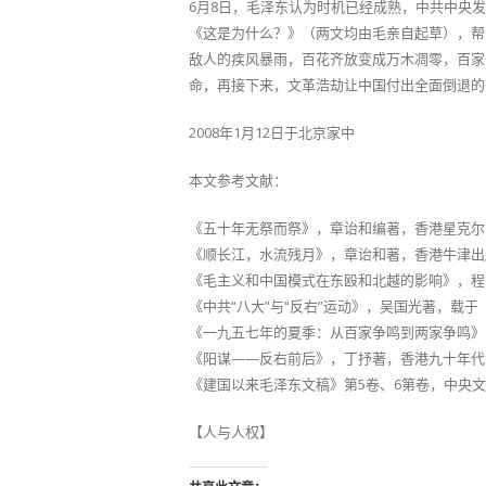
6月8日，毛泽东认为时机已经成熟，中共中央
《这是为什么？》（两文均由毛亲自起草），帮
敌人的疾风暴雨，百花齐放变成万木凋零，百家
命，再接下来，文革浩劫让中国付出全面倒退的
2008年1月12日于北京家中
本文参考文献：
《五十年无祭而祭》，章诒和编著，香港星克尔出
《顺长江，水流残月》，章诒和著，香港牛津出版
《毛主义和中国模式在东殴和北越的影响》，程映
《中共“八大”与“反右”运动》，吴国光著，载于
《一九五七年的夏季：从百家争鸣到两家争鸣》，
《阳谋——反右前后》，丁抒著，香港九十年代杂
《建国以来毛泽东文稿》第5卷、6第卷，中央文献
【人与人权】