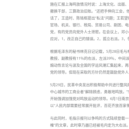
施在汇报上海鸣放情况时说：上海文化、出版、发
撤换干部，三算政治旧账。”还把手伸向工会，
话了，王造时、陈铭枢提出“私法”问题；王若
官场、机关、银行、税局、贸易公司、剧团、电
党，有的党员向党外人士泄密。在会议上，邓小
应对，1，改正自己的错误。2，孤立右派。3
根据毛泽东的秘书林克日记记载，5月28日毛
教授、副教授有11％的右派，左派39％，中间
煽动性言论与波及全国的学运风潮汇集起来，再
党的领导。但现在采取的方针仍然是鼓励党外人士
5月29日，民革中央发出积极帮助中共进行整
中心城市的工商业者“解除顾虑，勇敢地鸣放。”
开始强调加强党对鸣放运动的领导。6月1日南
以“人民内部需要经常展开批评，百花齐放百家
与此同时，毛指示报刊以争鸣的方式陆续登载一
榷”的文章，此时章乃器已经被毛内定为大右派