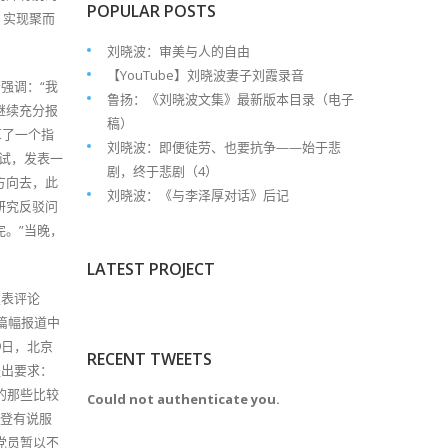
POPULAR POSTS
，实现聚而
刘晓波：审美与人的自由
【YouTube】刘晓波妻子刘霞录音
强调：“我
鲁扬：《刘晓波文集》最新版本目录（电子
继续充分报
稿）
草了一个指
刘晓波：即便徒劳、也要抗争——始于悲
试，发表一
剧，终于悲剧（4）
方向去，此
刘晓波：《与李泽厚对话》后记
研究反驳问
。”当晚，
LATEST PROJECT
发表评论
篇幅报道中
9日，北京
RECENT TWEETS
提出要求：
的那些比较
Could not authenticate you.
刊登有说服
党员暂以不