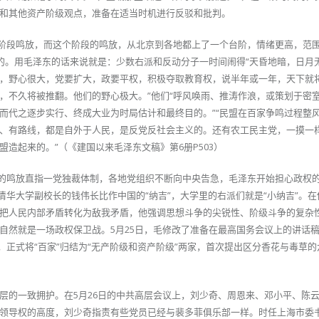
和其他资产阶级观点，准备在适当时机进行反驳和批判。
二阶段鸣放，而这个阶段的鸣放，从北京到各地都上了一个台阶，情绪更高，范
的。用毛泽东的话来说就是：少数右派和反动分子一时间闹得“天昏地暗，日月无
，野心很大，党要扩大，政要平权，积极夺取教育权，说半年或一年，天下就
，不久将被推翻。他们的野心极大。”他们“呼风唤雨、推涛作浪，或策划于密
而代之逐步实行、终成大业为时局估计和最终目的。”“民盟在百家争鸣过程整
、有路线，都是自外于人民，是反党反社会主义的。还有农工民主党，一摸一
造起来的。”（《建国以来毛泽东文稿》第6册P503）
内的鸣放直指一党独裁体制，各地党组织不断向中央告急，毛泽东开始担心政权
清华大学副校长的钱伟长比作中国的“纳吉”，大学里的右派们就是“小纳吉”。
把人民内部矛盾转化为敌我矛盾，他强调思想斗争的尖锐性、阶级斗争的复杂
自然就是一场政权保卫战。5月25日，毛修改了准备在最高国务会议上的讲话
，正式将“百家”归结为“无产阶级和资产阶级”两家，首次提出区分香花与毒草
层的一致拥护。在5月26日的中共高层会议上，刘少奇、周恩来、邓小平、陈
领导权的高度，刘少奇指责有些党员已经与裴多菲俱乐部一样。时任上海市委