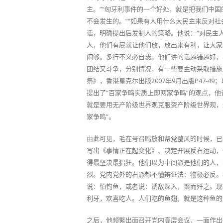
主。”“匈牙利事件的一个好处，就是把我们中
不会发生的。”“如果有人用什么大民主来反对社
话，明确提出后发制人的策略。他说：“对民主
人，他们有屁就让他们放，放出来有利，让大家
闹够。多行不义必自毖。他们讲的话越错越好，
团结又斗争，分别情况，有一些要主动采取措施
祭》，香港星克尔出版2007年9月出版P47-
提出了“百家争鸣实质上即两家争鸣”的观点，
就是要用无产阶级世界观克服资产阶级世界观，
家争鸣”。
由此可见，毛在号召鸣放和帮党整风的时候，已
写出《事情正在起变化》、决定开展反右运动，
得最坚决最猖狂。他们以为中间派是他们的人，
烈。党内党外的右派都不懂辩证法：物极必反。
说：怕钓鱼，或者说：诱敌深入，聚而歼之。现
利牙，欢喜吃人。人们吃的鱼翅，就是这种鱼的
之后，他频繁出面召开党内高层会议，一面作出