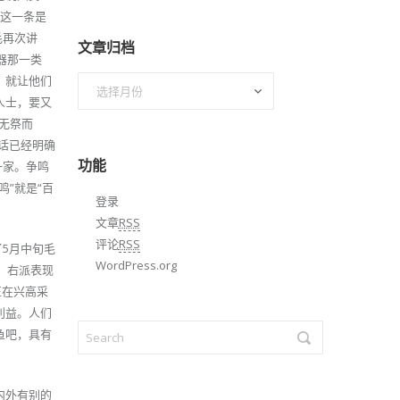
，这一条是
毛再次讲
文章归档
器那一类
，就让他们
文
人士，要又
章
无祭而
归
讲话已经明确
档
功能
一家。争鸣
”就是“百
登录
文章
RSS
评论
RSS
5月中旬毛
WordPress.org
，右派表现
正在兴高采
利益。人们
鱼吧，具有
内外有别的