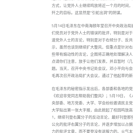
方式，让党外人士继续鸣放将近一个月的时间，
歼之的目标。这显然是“引蛇出洞”的阴谋。
5月14日毛泽东在中南海颐年堂召开中央政治
们党员对于党外人士的错误的批评，特别是对于
道党外人士的言论，特别是对于右倾分子、反共
示，虽然也谈到继续扩大整风，但重点是针对右
些带有煽动性的言论，企图将正确地处理解决人
点请你们注意，放手让他们发表，并且暂时（几
题。当天，召开中央书记处会议，邓小平向与会
毛再次召开政治局扩大会议，通过了他起草的新指
在毛泽东的秘密指示发出后，各部委和各地的党
《欢迎非党同志帮助我们整风》；5月19日，
央部委、地方党委、大学、学会纷纷邀请民主党
大学贴出第一张大字报，由此掀起了校园鸣放高
1，继续刊登右翼分子的反动言论，最好刊登那
公允的批评右翼分子的言论，并逐步增加以占据
力的批评文章，而不要登没有说服力的、火气太