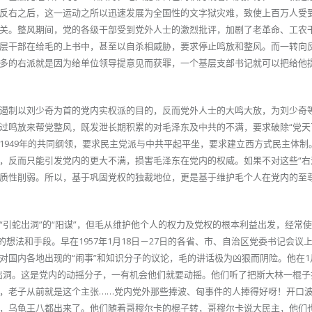
反右之后，这一运动之所以迅速发展为全国性的文字狱灾难，致使上百万人受
关。整风期间，党的各级干部受到党外人士的激烈批评，加剧了老革命、工农
层干部在给毛的上书中，甚至以自杀相威胁，要求停止鸣放和整风。而一转向
多的右派就是因为给单位领导提意见而获罪，一个基层支部书记就可以把给他
遏制以刘少奇为首的党内实权派的目的，反而党外人士的大鸣大放，为刘少奇
过鸣放来帮党整风，既发泄长期积累的对毛泽东及中共的不满，要求破除“党天
1949年的共同纲领，要求民主党派与中共平起平坐，要求建立西方式民主体制
，反而只能引发党内的更大不满，损害毛泽东在党内的权威。如果不对这些“右
质性削弱。所以，基于巩固党权的独裁地位，更是基于维护毛个人在党内的至
“引蛇出洞”的“阳谋”，但毛从维护他个人的权力及党权的根本利益出发，经常
的想法和手段。早在1957年1月18日－27日的各省、市、自治区党委书记会议
对国内各地出现的“闹事”和知识分子的议论，毛的讲话极为凶狠而阴险。他在1
出洞。这是党内的动摇分子，一有机会他们就要动摇。他们听了把斯大林一棍子
，老子从前就是这个主张……党内党外那些捧波、匈事件的人捧得好呀！开口
，乌龟王八都出来了。他们随着哥穆尔卡的棍子转，哥穆尔卡说大民主，他们