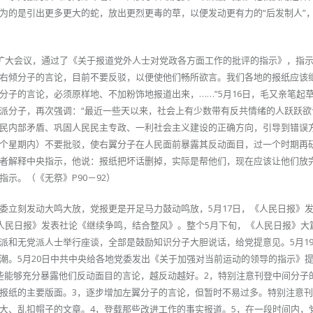
为的是引出更多更大的蛇，放出更烈更毒的草，以便发动更有力的“后发制人”
局扩大会议，通过了《关于报道党外人士对党政各方面工作的批评的指示》，指示
右倾分子的言论，目前不要反驳，以便使他们畅所欲言。我们各地的报纸应该
分子的言论，必须原样地、不加粉饰地报道出来，……”5月16日，毛又亲笔起
派分子，再次强调：“最近一些天以来，社会上有少数带有反共情绪的人跃跃欲
民内部矛盾、巩固人民民主专政、一利社会主义建设的正确方向，引导到错误
个星期内）不要批驳，使右翼分子在人民面前暴露其反动面目，过一个时期再
者解释中央指示，他说：报纸把坏话删掉，实际是帮他们，现在应该让他们放完
示。（《无祭》P90－92）
委立刻发动大鸣大放，党报更是开足马力鼓动鸣放，5月17日，《人民日报》
《人民日报》发表社论《继续争鸣，结合整风》。整个5月下旬，《人民日报》大
派和无党派人士举行座谈，全部是鼓励知识分子大胆说话，给党提意见。5月1
潮。5月20日中共中央给各地党委发出《关于加强对当前运动的领导的指示》
些能够充分暴露他们反动面目的言论，越反动越好。2，特别注意刊登中间分子
报纸的主要版面。3，逐步增加左翼分子的言论，但暂时不易过多。特别注意
大、乱扣帽子的文章。4，登载那些改进工作的事实报道。5，在一段时间内，