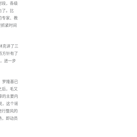
时段，各级
击了。比
的专家、教
要抓紧时间
林克讲了三
百方针有了
3，进一步
、罗隆基已
之后，毛又
章的主要内
说，这个谣
进行整风的
熟，即动员