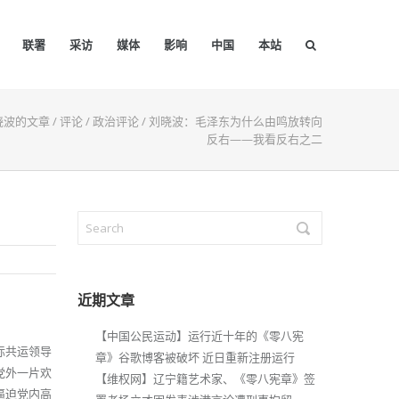
联署
采访
媒体
影响
中国
本站
晓波的文章
/
评论
/
政治评论
/
刘晓波：毛泽东为什么由鸣放转向
反右——我看反右之二
近期文章
【中国公民运动】运行近十年的《零八宪
际共运领导
章》谷歌博客被破坏 近日重新注册运行
党外一片欢
【维权网】辽宁籍艺术家、《零八宪章》签
逼迫党内高