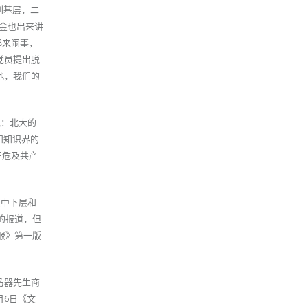
到基层，二
金也出来讲
起来闹事，
党员提出脱
地，我们的
说：北大的
和知识界的
正危及共产
员中下层和
的报道，但
报》第一版
乃器先生商
月6日《文