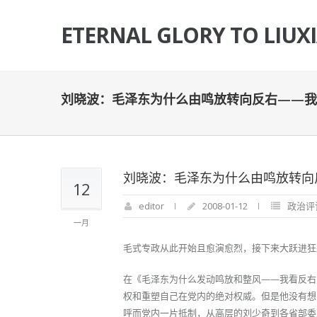
ETERNAL GLORY TO LIUX
刘晓波：毛泽东为什么由鸣放转向反右——我
刘晓波：毛泽东为什么由鸣放转向
12
editor
2008-01-12
政治评
一月
毛式专政从此开始且愈演愈烈，接下来大跃进狂
在《毛泽东为什么发动鸣放和整风——我看反右
权和重塑自己在党内的绝对权威。但是他没有想
呼而党内一片抵制，从高层的刘少奇到各省部委