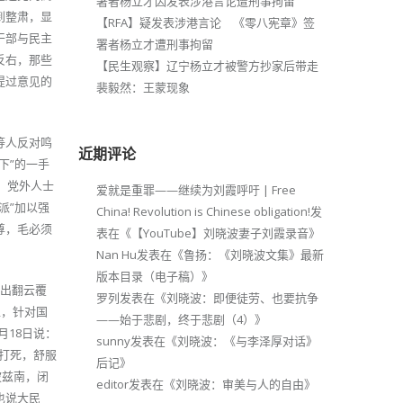
署者杨立才因发表涉港言论遭刑事拘留
到整肃，显
【RFA】疑发表涉港言论 《零八宪章》签
干部与民主
署者杨立才遭刑事拘留
反右，那些
【民生观察】辽宁杨立才被警方抄家后带走
提过意见的
裴毅然：王蒙现象
等人反对鸣
近期评论
下”的一手
。党外人士
爱就是重罪——继续为刘霞呼吁 | Free
派”加以强
China! Revolution is Chinese obligation!
发
尊，毛必须
表在《
【YouTube】刘晓波妻子刘霞录音
》
Nan Hu
发表在《
鲁扬：《刘晓波文集》最新
版本目录（电子稿）
》
使出翻云覆
罗列
发表在《
刘晓波：即便徒劳、也要抗争
上，针对国
——始于悲剧，终于悲剧（4）
》
月18日说：
sunny
发表在《
刘晓波：《与李泽厚对话》
打死，舒服
后记
》
波兹南，闭
editor
发表在《
刘晓波：审美与人的自由
》
也说大民