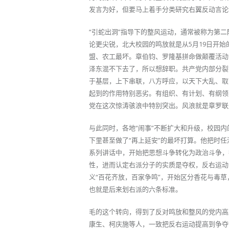
发言为好，但要马上着手分类研究右翼反动言论
“引蛇出洞”指导下的整风运动，通常被称为第
论更尖锐，北大校园的鸣放就是从5月19日开始
盟、农工最坏。章伯钧、罗隆基拼命做颠覆活动
泽东混不下去了，所以想辞职。共产党内部分裂
于基层，上下串联，八方呼应，以天下大乱、取
起到的作用特别恶劣。有组织、有计划、有纲领
党在这次惊涛骇浪中特别突出。风浪就是章罗联盟
与此同时，各地“闹事”不断扩大和升级，校园
下里甚至做了“再上延安”的最坏打算。他把时任
系列讲话中，开始把思想斗争转化为政治斗争，
性，进而认定右派分子的实质是夺权，反右运动
义“百花齐放，百家争鸣”，开始区分香花与毒草
也就是后来划右派的六条标准。
毛的这个转向，得到了反对鸣放和整风的党内高
康生、柯庆施等人，一致把反右运动提高到争夺