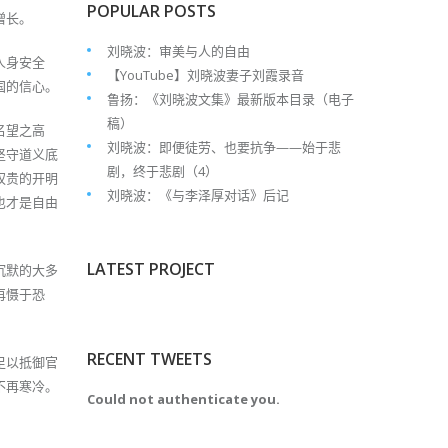
POPULAR POSTS
增长。
刘晓波：审美与人的自由
人身安全
【YouTube】刘晓波妻子刘霞录音
国的信心。
鲁扬：《刘晓波文集》最新版本目录（电子
稿）
名望之高
刘晓波：即便徒劳、也要抗争——始于悲
坚守道义底
剧，终于悲剧（4）
权贵的开明
刘晓波：《与李泽厚对话》后记
也才是自由
LATEST PROJECT
沉默的大多
再慑于恐
RECENT TWEETS
足以抵御官
不再寒冷。
Could not authenticate you.