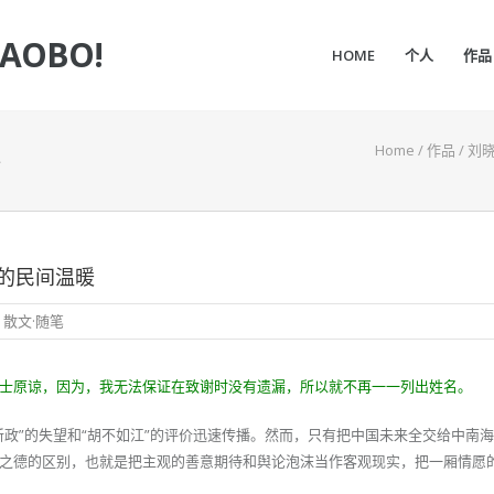
IAOBO!
HOME
个人
作品
Home
/
作品
/
刘
的民间温暖
,
散文·随笔
士原谅，因为，我无法保证在致谢时没有遗漏，所以就不再一一列出姓名。
新政”的失望和“胡不如江”的评价迅速传播。然而，只有把中国未来全交给中南
之德的区别，也就是把主观的善意期待和舆论泡沫当作客观现实，把一厢情愿