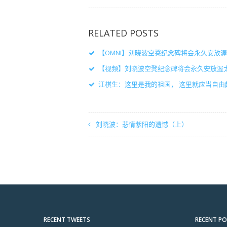
RELATED POSTS
【OMNI】刘晓波空凳纪念碑将会永久安放
【视频】刘晓波空凳纪念碑将会永久安放渥
江棋生：这里是我的祖国， 这里就应当自由
刘晓波：悲情紫阳的遗憾（上）
RECENT TWEETS
RECENT P