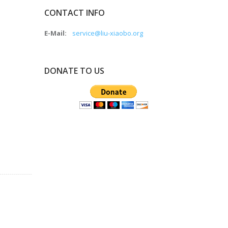
CONTACT INFO
E-Mail:
service@liu-xiaobo.org
DONATE TO US