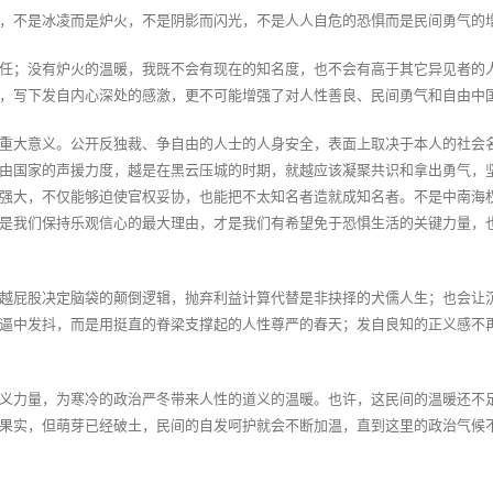
，不是冰凌而是炉火，不是阴影而闪光，不是人人自危的恐惧而是民间勇气的
任；没有炉火的温暖，我既不会有现在的知名度，也不会有高于其它异见者的
，写下发自内心深处的感激，更不可能增强了对人性善良、民间勇气和自由中
重大意义。公开反独裁、争自由的人士的人身安全，表面上取决于本人的社会
由国家的声援力度，越是在黑云压城的时期，就越应该凝聚共识和拿出勇气，
强大，不仅能够迫使官权妥协，也能把不太知名者造就成知名者。不是中南海
是我们保持乐观信心的最大理由，才是我们有希望免于恐惧生活的关键力量，
越屁股决定脑袋的颠倒逻辑，抛弃利益计算代替是非抉择的犬儒人生；也会让
逼中发抖，而是用挺直的脊梁支撑起的人性尊严的春天；发自良知的正义感不
义力量，为寒冷的政治严冬带来人性的道义的温暖。也许，这民间的温暖还不
果实，但萌芽已经破土，民间的自发呵护就会不断加温，直到这里的政治气候