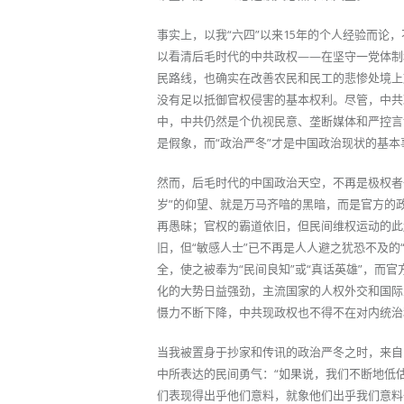
事实上，以我“六四”以来15年的个人经验而
以看清后毛时代的中共政权——在坚守一党体制
民路线，也确实在改善农民和民工的悲惨处境上
没有足以抵御官权侵害的基本权利。尽管，中共
中，中共仍然是个仇视民意、垄断媒体和严控言
是假象，而“政治严冬”才是中国政治现状的基本
然而，后毛时代的中国政治天空，不再是极权者
岁”的仰望、就是万马齐喑的黑暗，而是官方的
再愚昧；官权的霸道依旧，但民间维权运动的此
旧，但“敏感人士”已不再是人人避之犹恐不及
全，使之被奉为“民间良知”或“真话英雄”，而
化的大势日益强劲，主流国家的人权外交和国际
慑力不断下降，中共现政权也不得不在对内统治和
当我被置身于抄家和传讯的政治严冬之时，来自
中所表达的民间勇气：“如果说，我们不断地低
们表现得出乎他们意料，就象他们出乎我们意料