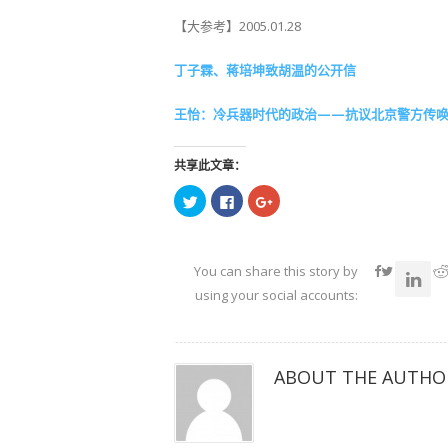
【大参考】2005.01.28
丁子霖、蒋培坤致胡温的公开信
王怡：冷兵器时代的政治——抗议北京警方传
共享此文章：
点
点
点
击
击
击
以
以
以
在
在
在
Twitter
Facebook
Google+
上
上
上
共
共
共
You can share this story by
享
享
享
（在
（在
（在
using your social accounts:
新
新
新
窗
窗
窗
口
口
口
中
中
中
打
打
打
开）
开）
开）
ABOUT THE AUTHO