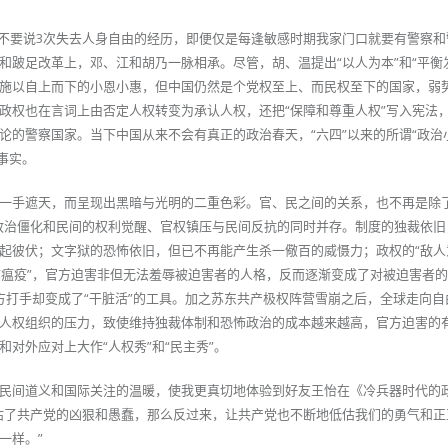
论，不要说3次失去人身自由的经历，即便仅是每逢敏感时期我家门口就要有警察
和跛足改革上，邓、江和胡乃一脉相承。尽管，胡、温提出“以人为本”和“平衡
施以自上而下的小恩小惠，但中国仍然是个党权至上、而民权至下的国家，弱
政权也在言词上由否定人权转变为承认人权，还把“保障和尊重人权”写入宪法
论的警察国家。当下中国从来不会有真正的政治春天，“六四”以来的所谓“政治
事实。
一手遮天，而呈现出黑暗与光明的二重色彩。官、民之间的关系，也不再是除了
政治僵化和民间的权利觉醒、官权镇压与民间反抗的同时并存。制度的独裁依旧
起彼伏；文字狱的恐怖依旧，但已不再能产生杀一儆百的威慑力；政权的“敌人
的“瘟疫”，官方迫害非但无法羞辱被迫害者的人格，反而逐渐变成了对被迫害者
官方打手却变成了“干脏活”的工具。加之苏东共产极权阵营雪崩之后，全球走向
人权组织的压力，致使维持独裁体制和恐怖政治的成本越来越高，官方迫害的
对外应对上大作“人权秀”和“民主秀”。
民间道义和国际关注的温暖，使我更真切地体验到好友王怡在《冷兵器时代的
估了共产党的凶狠和愚蠢，那么反过来，让共产党也不断地低估我们的勇气和正
一样。”