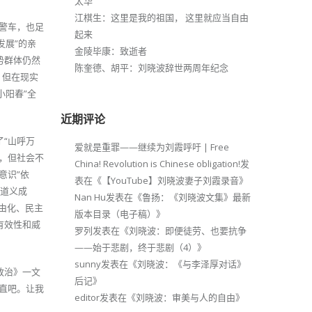
太华
江棋生：这里是我的祖国， 这里就应当自由
和警车，也足
起来
发展”的亲
金陵毕康：致逝者
势群体仍然
陈奎德、胡平：刘晓波辞世两周年纪念
，但在现实
小阳春”全
近期评论
“山呼万
爱就是重罪——继续为刘霞呼吁 | Free
，但社会不
China! Revolution is Chinese obligation!
发
意识”依
表在《
【YouTube】刘晓波妻子刘霞录音
》
的道义成
Nan Hu
发表在《
鲁扬：《刘晓波文集》最新
自由化、民主
版本目录（电子稿）
》
有效性和威
罗列
发表在《
刘晓波：即便徒劳、也要抗争
——始于悲剧，终于悲剧（4）
》
sunny
发表在《
刘晓波：《与李泽厚对话》
政治》一文
后记
》
直吧。让我
editor
发表在《
刘晓波：审美与人的自由
》