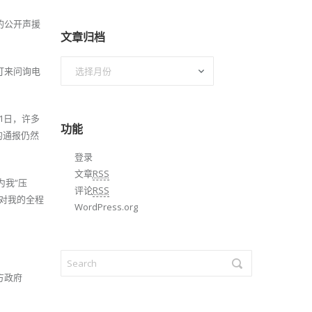
的公开声援
文章归档
文
打来问询电
章
归
档
1日，许多
功能
的通报仍然
登录
文章
RSS
为我“压
评论
RSS
对我的全程
WordPress.org
方政府