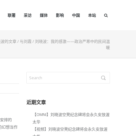
联署
采访
媒体
影响
中国
本站
晓波的文章
/
与刘霞
/
刘晓波：我的感激——政治严寒中的民间温
暖
近期文章
【OMNI】刘晓波空凳纪念碑将会永久安放渥
海安排的
太华
的幻想当作
【视频】刘晓波空凳纪念碑将会永久安放渥