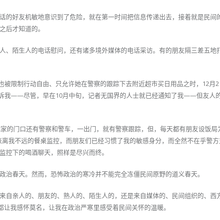
话的好友机敏地意识到了危险，就在第一时间把信息传递出去，接着就是民间
之后才知道的。
人、陌生人的电话慰问，还有诸多境外媒体的电话采访。有的朋友隔三差五地
也被限制行动自由、只允许她在警察的跟踪下去附近超市买日用品之时，12月2
告诉我——尽管，早在10月中旬，记者无国界的人士就已经通知了我——但友人
。我家的门口还有警察和警车，一出门，就有警察跟踪，但，每天都有朋友设饭局
张离我不远的餐桌监控，而朋友们已经习惯了我的敏感身分，而全然不在乎警方
监控下的喝酒聊天，照样是尽兴而终。
政治春天。然而，恐怖政治的寒冷并不能完全冻僵民间原野的道义春天。
来自亲人的、朋友的、熟人的、陌生人的，还是来自媒体的、民间组织的、西
都让我感怀莫名，让我在政治严寒里感受着民间关怀的温暖。