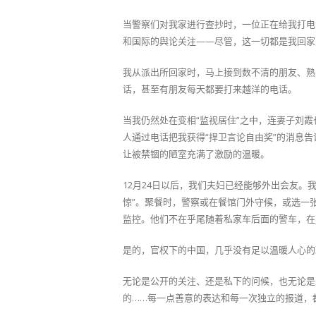
当警察们对我家进行查抄时，一位正在给我打电
和国际的舆论关注——尽管，这一切都是我回家
我从派出所回家时，马上接到数不清的朋友、熟
话，甚至有朋友每天都要打来越洋的电话。
当我仍然处在变相“监视居住”之中，连妻子刘霞
人通过电话把我获得“捍卫言论自由奖”的消息
让被禁锢的陋室充满了激励的温暖。
12月24日以后，我们夫妇已经能够外出会友
惊”。聚餐时，警察或在餐馆门外守候，或选一
监控。他们不在乎尾随着私家车后面的警车，在
是的，官权下的中国，几乎没有足以温暖人心的
无论是公开的关注、还是私下的问候，也无论是
的……每一点善意的表达和每一次独立的报道，