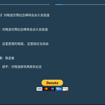
NI】刘晓波空凳纪念碑将会永久安放渥
】刘晓波空凳纪念碑将会永久安放渥
：这里是我的祖国， 这里就应当自由
康：致逝者
、胡平：刘晓波辞世两周年纪念