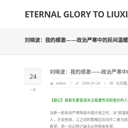
ETERNAL GLORY TO LIUX
刘晓波：我的感激——政治严寒中的民间温暖
刘晓波：我的感激——政治严寒中
24
editor
2005-01-24
与刘霞
一月
【题记】我首先要恳请关注我遭传讯和查抄的人
当新一轮政治严寒降临中国大地之时，对“胡温
人，才会把胡、江之间的策略区别当作二者为政
希望，而一旦幻想之破灭必然带来失望。