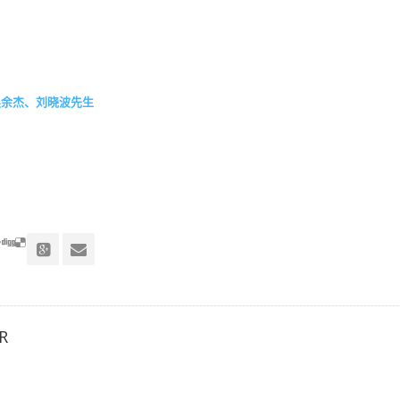
唤余杰、刘晓波先生
R