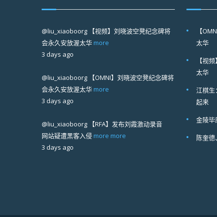
@liu_xiaoboorg
【视频】刘晓波空凳纪念碑将
【OM
会永久安放渥太华
more
太华
3 days ago
【视频
太华
@liu_xiaoboorg
【OMNI】刘晓波空凳纪念碑将
会永久安放渥太华
more
江棋生
3 days ago
起来
金陵毕
@liu_xiaoboorg
【RFA】发布刘霞激动录音
网站疑遭黑客入侵
more
more
陈奎德
3 days ago